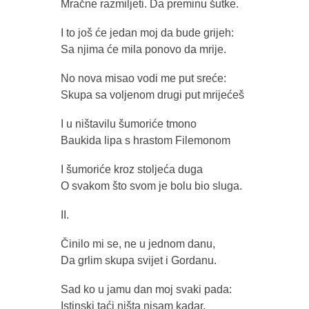
Mračne razmiljeti. Da preminu šutke.
I to još će jedan moj da bude grijeh:
Sa njima će mila ponovo da mrije.
No nova misao vodi me put sreće:
Skupa sa voljenom drugi put mrijećeš
I u ništavilu šumoriće tmono
Baukida lipa s hrastom Filemonom
I šumoriće kroz stoljeća duga
O svakom što svom je bolu bio sluga.
II.
Činilo mi se, ne u jednom danu,
Da grlim skupa svijet i Gordanu.
Sad ko u jamu dan moj svaki pada:
Istinski taći ništa nisam kadar.