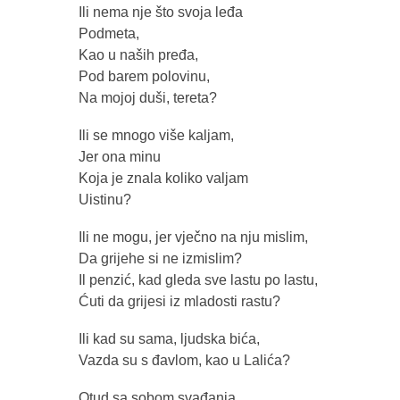
Ili nema nje što svoja leđa
Podmeta,
Kao u naših pređa,
Pod barem polovinu,
Na mojoj duši, tereta?
Ili se mnogo više kaljam,
Jer ona minu
Koja je znala koliko valjam
Uistinu?
Ili ne mogu, jer vječno na nju mislim,
Da grijehe si ne izmislim?
Il penzić, kad gleda sve lastu po lastu,
Ćuti da grijesi iz mladosti rastu?
Ili kad su sama, ljudska bića,
Vazda su s đavlom, kao u Lalića?
Otud sa sobom svađanja.