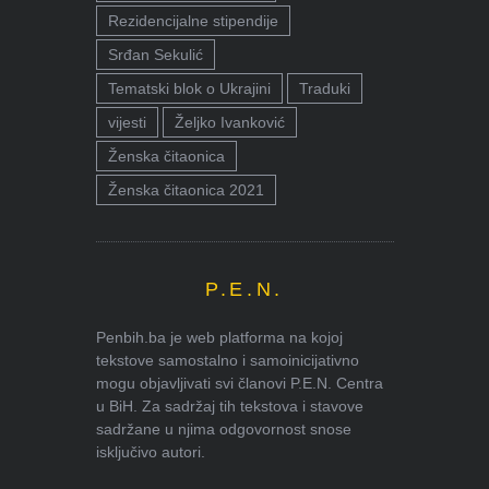
Rezidencijalne stipendije
Srđan Sekulić
Tematski blok o Ukrajini
Traduki
vijesti
Željko Ivanković
Ženska čitaonica
Ženska čitaonica 2021
P.E.N.
Penbih.ba je web platforma na kojoj
tekstove samostalno i samoinicijativno
mogu objavljivati svi članovi P.E.N. Centra
u BiH. Za sadržaj tih tekstova i stavove
sadržane u njima odgovornost snose
isključivo autori.