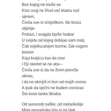
Bez kojeg ne može se
Kroz ovaj ne život već blatnu noć
ujesen,
Činila sve si smiješkom, što kroza
stijenje
Prolazi, i svagda bješe hrabar
U svijetu od kojeg dobijao sam osip,
Čak svjetlucanjem burme, čak nogom
bosom
Koja kraljicu kao da nosi
I čiji skerlet se ne aba –
Činila sve si da ne živim previše
ukoso,
I da ne okrnjiš ni trun od mojih snova
A ipak da vječni ne budem osnovac
Što kose tanke škraba.
Od surovosti naške, od melankolije
Moje provalijske bila si mi lijek