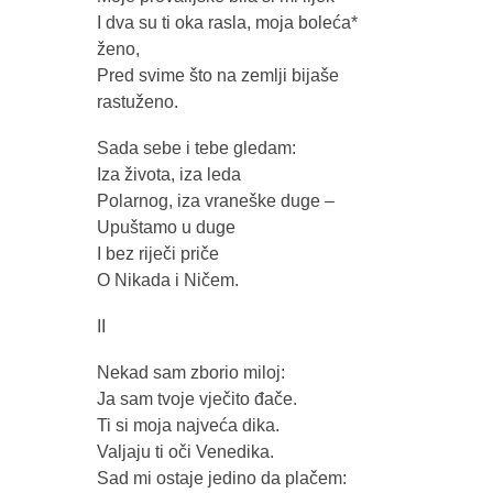
I dva su ti oka rasla, moja boleća*
ženo,
Pred svime što na zemlji bijaše
rastuženo.
Sada sebe i tebe gledam:
Iza života, iza leda
Polarnog, iza vraneške duge –
Upuštamo u duge
I bez riječi priče
O Nikada i Ničem.
II
Nekad sam zborio miloj:
Ja sam tvoje vječito đače.
Ti si moja najveća dika.
Valjaju ti oči Venedika.
Sad mi ostaje jedino da plačem: