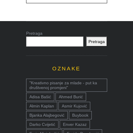
Pretraga
Pretraga
OZNAKE
"Kreativno pisanje za mlade - put ka
društvenoj promjeni"
Adisa Bašić
Ahmed Burić
Almin Kaplan
Asmir Kujović
Bjanka Alajbegović
Buybook
Darko Cvijetić
Enver Kazaz