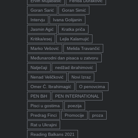
Ervin Mujabašić
Ferida Duraković
Goran Sarić
Goran Simić
Intervju
Ivana Golijanin
Jasmin Agić
Kratka priča
Kritika/esej
Lejla Kalamujić
Marko Vešović
Melida Travančić
Međunarodni dan pisaca u zatvoru
Natječaji
nedžad ibrahimović
Nenad Veličković
Novi Izraz
Omer Ć. Ibrahimagić
O penovcima
PEN BiH
PEN INTERNATIONAL
Pisci u gostima
poezija
Predrag Finci
Promocije
proza
Rat u Ukrajini
Reading Balkans 2021