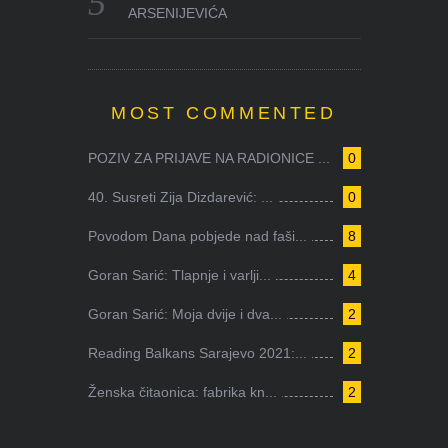
ARSENIJEVIĆA
MOST COMMENTED
POZIV ZA PRIJAVE NA RADIONICE ...
0
40. Susreti Zija Dizdarević: ...
0
Povodom Dana pobjede nad faši...
8
Goran Sarić: Tlapnje i varlji...
4
Goran Sarić: Moja dvije i dva...
2
Reading Balkans Sarajevo 2021:...
2
Ženska čitaonica: fabrika kn...
2