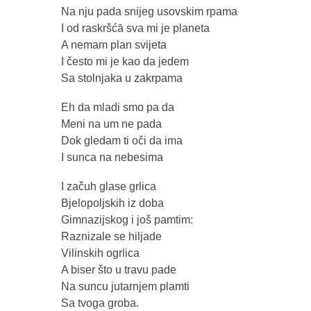
Na nju pada snijeg usovskim rpama
I od raskršćā sva mi je planeta
A nemam plan svijeta
I često mi je kao da jedem
Sa stolnjaka u zakrpama
Eh da mladi smo pa da
Meni na um ne pada
Dok gledam ti oči da ima
I sunca na nebesima
I začuh glase grlica
Bjelopoljskih iz doba
Gimnazijskog i još pamtim:
Raznizale se hiljade
Vilinskih ogrlica
A biser što u travu pade
Na suncu jutarnjem plamti
Sa tvoga groba.