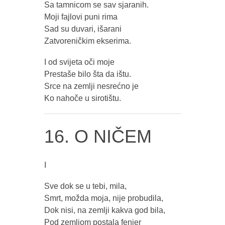
Sa tamnicom se sav sjaranih.
Moji fajlovi puni rima
Sad su duvari, išarani
Zatvoreničkim ekserima.
I od svijeta oči moje
Prestaše bilo šta da ištu.
Srce na zemlji nesrećno je
Ko nahoče u sirotištu.
16. O NIČEM
I
Sve dok se u tebi, mila,
Smrt, možda moja, nije probudila,
Dok nisi, na zemlji kakva god bila,
Pod zemljom postala fenjer