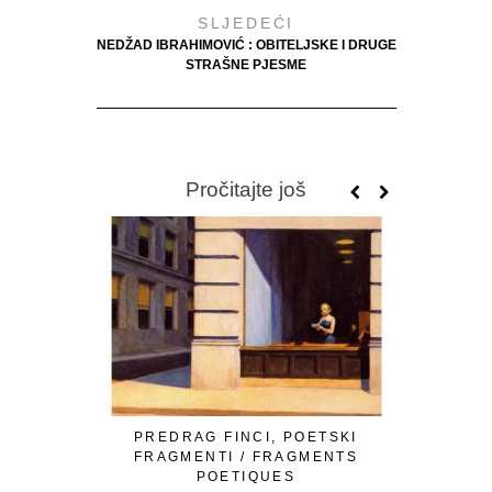
SLJEDEĆI
NEDŽAD IBRAHIMOVIĆ : OBITELJSKE I DRUGE
STRAŠNE PJESME
Pročitajte još
PREDRAG FINCI, POETSKI
OMER Ć. I
FRAGMENTI / FRAGMENTS
LJUTE 
POETIQUES