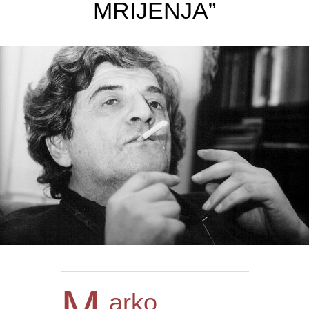
MRIJENJA”
M
arko