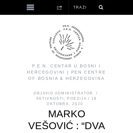
P.E.N. CENTAR U BOSNI I
HERCEGOVINI | PEN CENTRE
OF BOSNIA & HERZEGOVINA
OBJAVIO
ADMINISTRATOR
AKTIVNOSTI
,
POEZIJA
18
OKTOBRA, 2020
MARKO
VEŠOVIĆ : “DVA