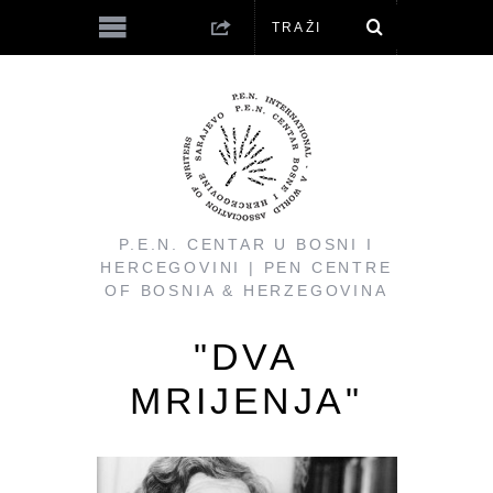
P.E.N. CENTAR U BOSNI I
HERCEGOVINI | PEN CENTRE
OF BOSNIA & HERZEGOVINA
"DVA
MRIJENJA"