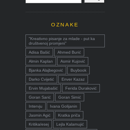
OZNAKE
"Kreativno pisanje za mlade - put ka
društvenoj promjeni"
Adisa Bašić
Ahmed Burić
Almin Kaplan
Asmir Kujović
Bjanka Alajbegović
Buybook
Darko Cvijetić
Enver Kazaz
Ervin Mujabašić
Ferida Duraković
Goran Sarić
Goran Simić
Intervju
Ivana Golijanin
Jasmin Agić
Kratka priča
Kritika/esej
Lejla Kalamujić