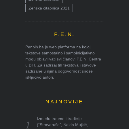
Ženska čitaonica 2021
P.E.N.
Penbih.ba je web platforma na kojoj
tekstove samostalno i samoinicijativno
mogu objavljivati svi članovi P.E.N. Centra
u BiH. Za sadržaj tih tekstova i stavove
sadržane u njima odgovornost snose
isključivo autori.
NAJNOVIJE
Između traume i tradicije
(“Stravaruše”, Naida Mujkić,