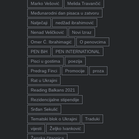
Marko Vešović
Melida Travančić
Međunarodni dan pisaca u zatvoru
Natječaji
nedžad ibrahimović
Nenad Veličković
Novi Izraz
Omer Ć. Ibrahimagić
O penovcima
PEN BiH
PEN INTERNATIONAL
Pisci u gostima
poezija
Predrag Finci
Promocije
proza
Rat u Ukrajini
Reading Balkans 2021
Rezidencijalne stipendije
Srđan Sekulić
Tematski blok o Ukrajini
Traduki
vijesti
Željko Ivanković
Ženska čitaonica