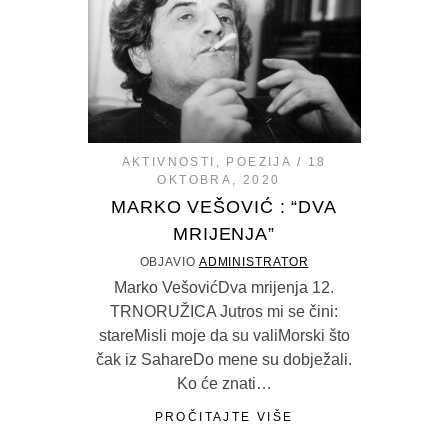
AKTIVNOSTI
,
POEZIJA
18
OKTOBRA, 2020
MARKO VEŠOVIĆ : “DVA
MRIJENJA”
OBJAVIO
ADMINISTRATOR
Marko VešovićDva mrijenja 12.
TRNORUŽICA Jutros mi se čini:
stareMisli moje da su valiMorski što
čak iz SahareDo mene su dobježali.
Ko će znati…
PROČITAJTE VIŠE