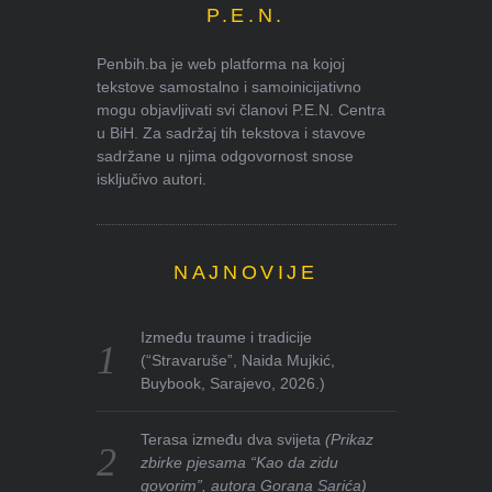
P.E.N.
Penbih.ba je web platforma na kojoj
tekstove samostalno i samoinicijativno
mogu objavljivati svi članovi P.E.N. Centra
u BiH. Za sadržaj tih tekstova i stavove
sadržane u njima odgovornost snose
isključivo autori.
NAJNOVIJE
Između traume i tradicije
(“Stravaruše”, Naida Mujkić,
Buybook, Sarajevo, 2026.)
Terasa između dva svijeta
(Prikaz
zbirke pjesama “Kao da zidu
govorim”, autora Gorana Sarića)