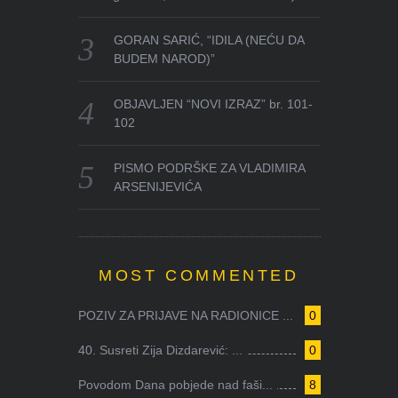
GORAN SARIĆ, “IDILA (NEĆU DA
BUDEM NAROD)”
OBJAVLJEN “NOVI IZRAZ” br. 101-
102
PISMO PODRŠKE ZA VLADIMIRA
ARSENIJEVIĆA
MOST COMMENTED
POZIV ZA PRIJAVE NA RADIONICE ...
0
40. Susreti Zija Dizdarević: ...
0
Povodom Dana pobjede nad faši...
8