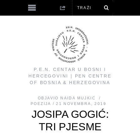
P.E.N. CENTAR U BOSNI I
HERCEGOVINI | PEN CENTRE
OF BOSNIA & HERZEGOVINA
OBJAVIO
NAIDA MUJKIC
POEZIJA
21 NOVEMBRA, 2019
JOSIPA GOGIĆ:
TRI PJESME