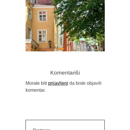
PREDR
FRAGM
Komentariši
Morate biti
prijavljeni
da biste objavili
komentar.
GORAN SARIĆ, “IDILA (NEĆU DA
BUDEM NAROD)”