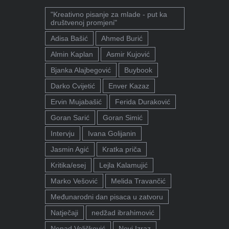
"Kreativno pisanje za mlade - put ka
društvenoj promjeni"
Adisa Bašić
Ahmed Burić
Almin Kaplan
Asmir Kujović
Bjanka Alajbegović
Buybook
Darko Cvijetić
Enver Kazaz
Ervin Mujabašić
Ferida Duraković
Goran Sarić
Goran Simić
Intervju
Ivana Golijanin
Jasmin Agić
Kratka priča
Kritika/esej
Lejla Kalamujić
Marko Vešović
Melida Travančić
Međunarodni dan pisaca u zatvoru
Natječaji
nedžad ibrahimović
Nenad Veličković
Novi Izraz