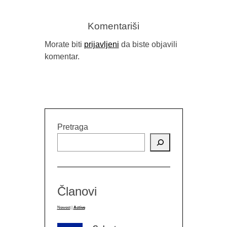
Komentariši
Morate biti
prijavljeni
da biste objavili
KNJIŽE
komentar.
Pretraga
Članovi
Newest
|
Active