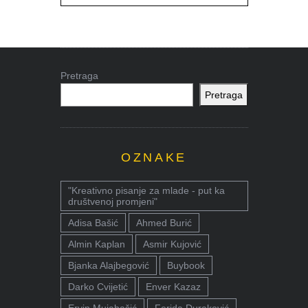
Pretraga
Pretraga
OZNAKE
"Kreativno pisanje za mlade - put ka
društvenoj promjeni"
Adisa Bašić
Ahmed Burić
Almin Kaplan
Asmir Kujović
Bjanka Alajbegović
Buybook
Darko Cvijetić
Enver Kazaz