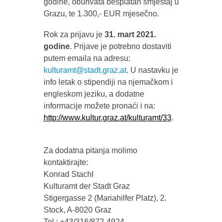
godine, obuhvata besplatan smještaj u
Grazu, te 1.300,- EUR mjesečno.
Rok za prijavu je
31. mart 2021.
godine
. Prijave je potrebno dostaviti
putem emaila na adresu:
kulturamt@stadt.graz.at
. U nastavku je
info letak o stipendiji na njemačkom i
engleskom jeziku, a dodatne
informacije možete pronaći i na:
http://www.kultur.graz.at/kulturamt/33
.
Za dodatna pitanja molimo
kontaktirajte:
Konrad Stachl
Kulturamt der Stadt Graz
Stigergasse 2 (Mariahilfer Platz), 2.
Stock, A-8020 Graz
Tel.: +43/316/872-4924