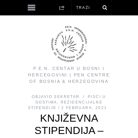
P.E.N. CENTAR U BOSNI I
HERCEGOVINI | PEN CENTRE
OF BOSNIA & HERZEGOVINA
OBJAVIO
SEKRETAR
PISCI U
GOSTIMA
,
REZIDENCIJALNE
STIPENDIJE
2 FEBRUARA, 2021
KNJIŽEVNA
STIPENDIJA –