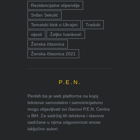
Rezidencijalne stipendije
Srđan Sekulić
Tematski blok o Ukrajini
Traduki
vijesti
Željko Ivanković
Ženska čitaonica
Ženska čitaonica 2021
P.E.N.
Penbih.ba je web platforma na kojoj
tekstove samostalno i samoinicijativno
mogu objavljivati svi članovi P.E.N. Centra
u BiH. Za sadržaj tih tekstova i stavove
sadržane u njima odgovornost snose
isključivo autori.