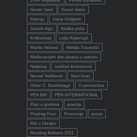
Ervin Mujabašić
Ferida Duraković
Goran Sarić
Goran Simić
Intervju
Ivana Golijanin
Jasmin Agić
Kratka priča
Kritika/esej
Lejla Kalamujić
Marko Vešović
Melida Travančić
Međunarodni dan pisaca u zatvoru
Natječaji
nedžad ibrahimović
Nenad Veličković
Novi Izraz
Omer Ć. Ibrahimagić
O penovcima
PEN BiH
PEN INTERNATIONAL
Pisci u gostima
poezija
Predrag Finci
Promocije
proza
Rat u Ukrajini
Reading Balkans 2021