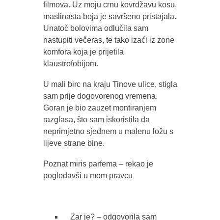
filmova. Uz moju crnu kovrdžavu kosu,
maslinasta boja je savršeno pristajala.
Unatoč bolovima odlučila sam
nastupiti večeras, te tako izaći iz zone
komfora koja je prijetila
klaustrofobijom.
U mali birc na kraju Tinove ulice, stigla
sam prije dogovorenog vremena.
Goran je bio zauzet montiranjem
razglasa, što sam iskoristila da
neprimjetno sjednem u malenu ložu s
lijeve strane bine.
Poznat miris parfema – rekao je
pogledavši u mom pravcu
Zar je? – odgovorila sam