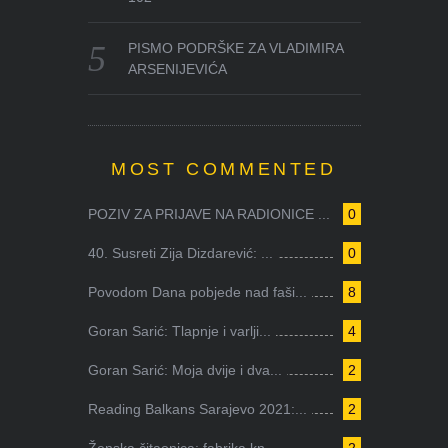
PISMO PODRŠKE ZA VLADIMIRA
ARSENIJEVIĆA
MOST COMMENTED
POZIV ZA PRIJAVE NA RADIONICE ...
0
40. Susreti Zija Dizdarević: ...
0
Povodom Dana pobjede nad faši...
8
Goran Sarić: Tlapnje i varlji...
4
Goran Sarić: Moja dvije i dva...
2
Reading Balkans Sarajevo 2021:...
2
Ženska čitaonica: fabrika kn...
2