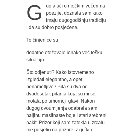
G
uglajući o riječkim večerima
poezije, doznala sam kako
imaju dugogodišnju tradiciju
i da su dobro posjećene.
Te činjenice su
dodatno otežavale ionako već tešku
situaciju.
Što odjenuti? Kako istovremeno
izgledati elegantno, a opet
nenametljivo? Bila su dva od
dvadesetak pitanja koja su mi se
motala po umornoj glavi. Nakon
dugog dvoumljenja odabrala sam
haljinu maslinaste boje i stari srebreni
nakit. Prizor koji sam zatekla u zrcalu
me posjetio na prizore iz grčkih