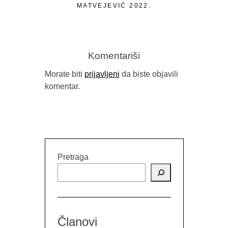
MATVEJEVIĆ 2022.
40. POZO
BIH U JA
NAGRADA 
TEKST 
Komentariši
Morate biti
prijavljeni
da biste objavili
komentar.
Pretraga
Članovi