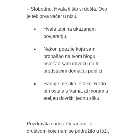
– Slobodno. Hvala ti što si došla. Ovo
je tek prva večer u nizu.
Hvala tebi na ukazanom
povjerenju.
Nakon poezije koju sam
pronašao na tvom blogu,
osjećao sam obvezu da te
predstavim domaćoj publici.
Raduje me ako je tako. Rado
bih ostala s Vama, al moram u
ateljeu dovršiti jednu sliku.
Pozdravila sam s Goranom i s
društvom koje nam se pridružilo u loži.