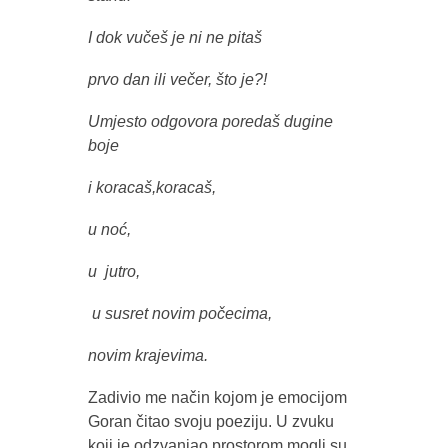
I dok vučeš je ni ne pitaš
prvo dan ili večer, što je?!
Umjesto odgovora poredaš dugine
boje
i koracaš,koracaš,
u noć,
u jutro,
u susret novim počecima,
novim krajevima.
Zadivio me način kojom je emocijom
Goran čitao svoju poeziju. U zvuku
koji je odzvanjao prostorom mogli su