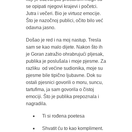
se opipati njegovi krajevi i početci.
Jutra i večeri. Bio je virtuoz emocije.
Što je nazočnoj publici, očito bilo već
odavna jasno.
Došao je red i na moj nastup. Tresla
sam se kao malo dijete. Nakon što ih
je Goran zatražio ohrabrujući pljesak,
publika je poslušala i moje pjesme. Za
razliku od većine sudionika, moje su
pjesme bile tipično ljubavne. Dok su
ostali pjesnici govorili o moru, suncu,
tartufima, ja sam govorila o čistoj
emociji. Što je publika prepoznala i
nagradila.
Ti si rođena poetesa
Shvatit ću to kao kompliment.