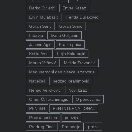
Darko Cvijetić
Enver Kazaz
Ervin Mujabašić
Ferida Duraković
Goran Sarić
Goran Simić
Intervju
Ivana Golijanin
Jasmin Agić
Kratka priča
Kritika/esej
Lejla Kalamujić
Marko Vešović
Melida Travančić
Međunarodni dan pisaca u zatvoru
Natječaji
nedžad ibrahimović
Nenad Veličković
Novi Izraz
Omer Ć. Ibrahimagić
O penovcima
PEN BiH
PEN INTERNATIONAL
Pisci u gostima
poezija
Predrag Finci
Promocije
proza