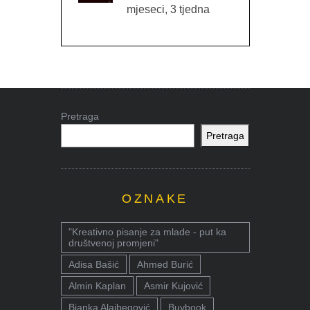
mjeseci, 3 tjedna
Pretraga
Pretraga
OZNAKE
"Kreativno pisanje za mlade - put ka
društvenoj promjeni"
Adisa Bašić
Ahmed Burić
Almin Kaplan
Asmir Kujović
Bjanka Alajbegović
Buybook