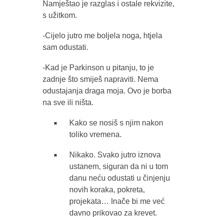
Namještao je razglas i ostale rekvizite,
s užitkom.
-Cijelo jutro me boljela noga, htjela
sam odustati.
-Kad je Parkinson u pitanju, to je
zadnje što smiješ napraviti. Nema
odustajanja draga moja. Ovo je borba
na sve ili ništa.
Kako se nosiš s njim nakon
toliko vremena.
Nikako. Svako jutro iznova
ustanem, siguran da ni u tom
danu neću odustati u činjenju
novih koraka, pokreta,
projekata… Inače bi me već
davno prikovao za krevet.