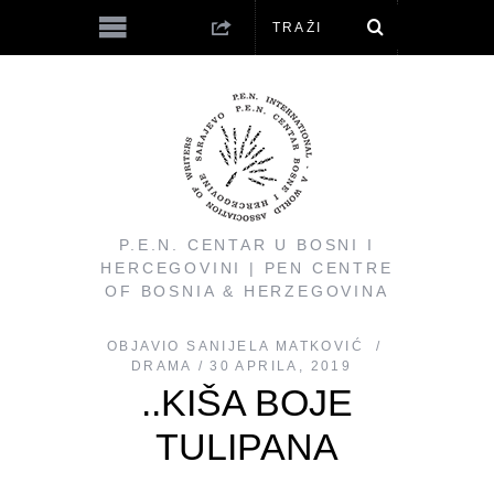
P.E.N. CENTAR U BOSNI I
HERCEGOVINI | PEN CENTRE
OF BOSNIA & HERZEGOVINA
OBJAVIO
SANIJELA MATKOVIĆ
DRAMA
30 APRILA, 2019
..KIŠA BOJE
TULIPANA