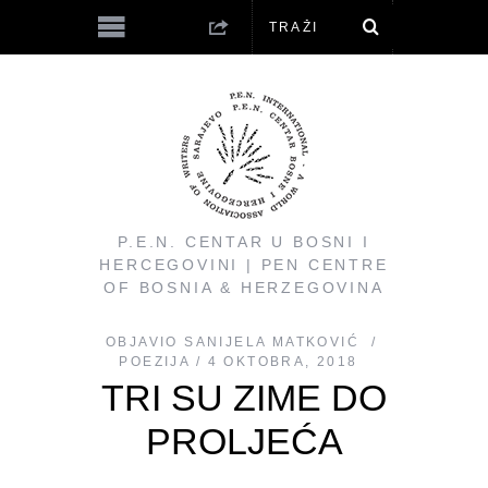
P.E.N. CENTAR U BOSNI I
HERCEGOVINI | PEN CENTRE
OF BOSNIA & HERZEGOVINA
OBJAVIO
SANIJELA MATKOVIĆ
POEZIJA
4 OKTOBRA, 2018
TRI SU ZIME DO
PROLJEĆA