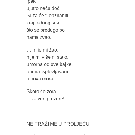
ipak
ujutro neću doći.
Suza će ti obznaniti
kraj jednog sna
što se predugo po
nama zvao.
…i nije mi žao,
nije mi više ni stalo,
umorna od ove bajke,
budna isplovljavam
u nova mora.
Skoro će zora
…zatvori prozore!
NE TRAŽI ME U PROLJEĆU