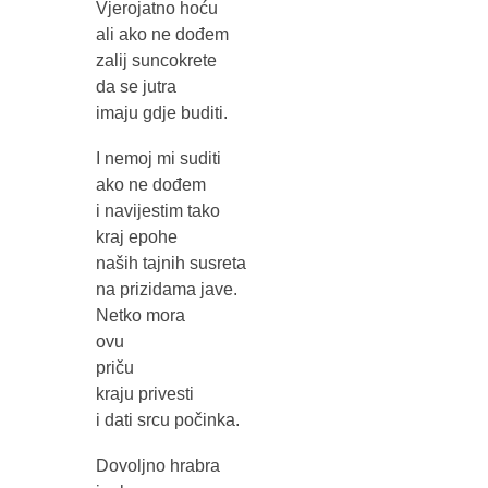
Vjerojatno hoću
ali ako ne dođem
zalij suncokrete
da se jutra
imaju gdje buditi.
I nemoj mi suditi
ako ne dođem
i navijestim tako
kraj epohe
naših tajnih susreta
na prizidama jave.
Netko mora
ovu
priču
kraju privesti
i dati srcu počinka.
Dovoljno hrabra