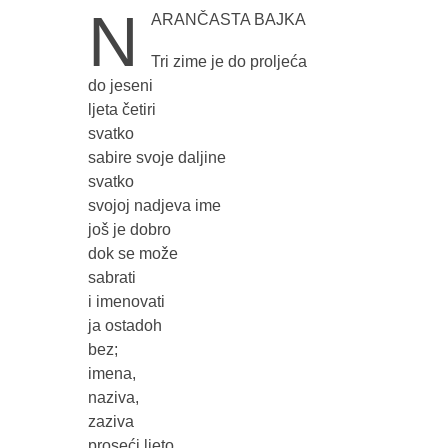
N
ARANČASTA BAJKA
Tri zime je do proljeća
do jeseni
ljeta četiri
svatko
sabire svoje daljine
svatko
svojoj nadjeva ime
još je dobro
dok se može
sabrati
i imenovati
ja ostadoh
bez;
imena,
naziva,
zaziva
proseći ljeto.