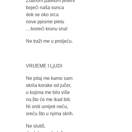
Zlatnom paletom jeseni
bojeći naša sunca
dok se oko srca
nove pjesme pletu
…tvoreći krunu sna!
Ne traži me u proljeću.
VRIJEME I LjUDI
Ne pitaj me kamo sam
skrila korake od jučer,
u kojima me bilo više
no,što će me ikad biti.
Ni sniti umijeti neću,
sreću što u njima skrih.
Ne slutiš,