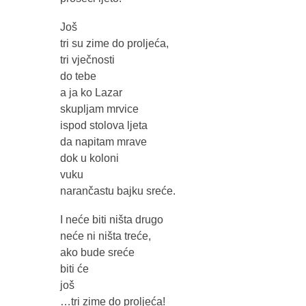
Još
tri su zime do proljeća,
tri vječnosti
do tebe
a ja ko Lazar
skupljam mrvice
ispod stolova ljeta
da napitam mrave
dok u koloni
vuku
narančastu bajku sreće.
I neće biti ništa drugo
neće ni ništa treće,
ako bude sreće
biti će
još
…tri zime do proljeća!