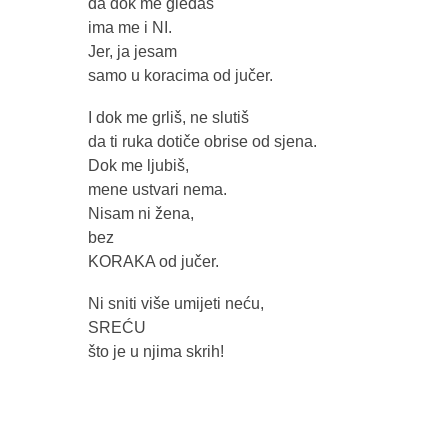
da dok me gledaš
ima me i NI.
Jer, ja jesam
samo u koracima od jučer.
I dok me grliš, ne slutiš
da ti ruka dotiče obrise od sjena.
Dok me ljubiš,
mene ustvari nema.
Nisam ni žena,
bez
KORAKA od jučer.
Ni sniti više umijeti neću,
SREĆU
što je u njima skrih!