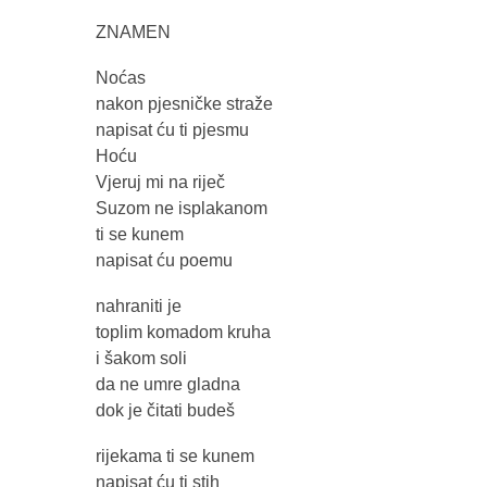
ZNAMEN
Noćas
nakon pjesničke straže
napisat ću ti pjesmu
Hoću
Vjeruj mi na riječ
Suzom ne isplakanom
ti se kunem
napisat ću poemu
nahraniti je
toplim komadom kruha
i šakom soli
da ne umre gladna
dok je čitati budeš
rijekama ti se kunem
napisat ću ti stih