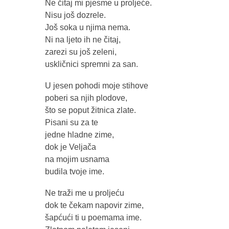
Ne čitaj mi pjesme u proljeće.
Nisu još dozrele.
Još soka u njima nema.
Ni na ljeto ih ne čitaj,
zarezi su još zeleni,
uskličnici spremni za san.
U jesen pohodi moje stihove
poberi sa njih plodove,
što se poput žitnica zlate.
Pisani su za te
jedne hladne zime,
dok je Veljača
na mojim usnama
budila tvoje ime.
Ne traži me u proljeću
dok te čekam napovir zime,
šapćući ti u poemama ime.