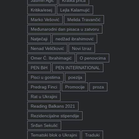
Jasmin Agić
Kratka priča
Kritika/esej
Lejla Kalamujić
Marko Vešović
Melida Travančić
Međunarodni dan pisaca u zatvoru
Natječaji
nedžad ibrahimović
Nenad Veličković
Novi Izraz
Omer Ć. Ibrahimagić
O penovcima
PEN BiH
PEN INTERNATIONAL
Pisci u gostima
poezija
Predrag Finci
Promocije
proza
Rat u Ukrajini
Reading Balkans 2021
Rezidencijalne stipendije
Srđan Sekulić
Tematski blok o Ukrajini
Traduki