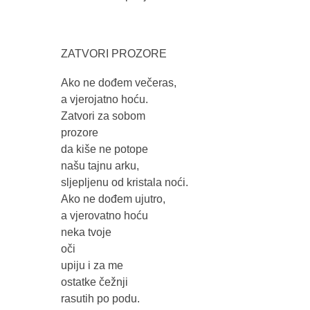
ZATVORI PROZORE
Ako ne dođem večeras,
a vjerojatno hoću.
Zatvori za sobom
prozore
da kiše ne potope
našu tajnu arku,
sljepljenu od kristala noći.
Ako ne dođem ujutro,
a vjerovatno hoću
neka tvoje
oči
upiju i za me
ostatke čežnji
rasutih po podu.