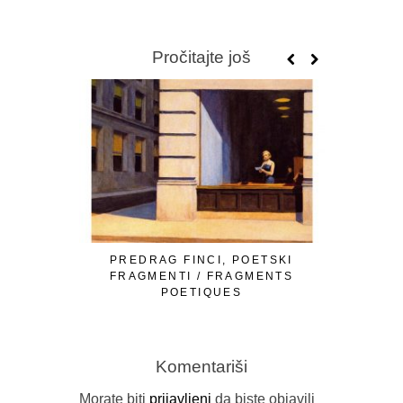
Pročitajte još
PREDRAG FINCI, POETSKI
OMER Ć. I
FRAGMENTI / FRAGMENTS
LJUTE 
POETIQUES
Komentariši
Morate biti
prijavljeni
da biste objavili