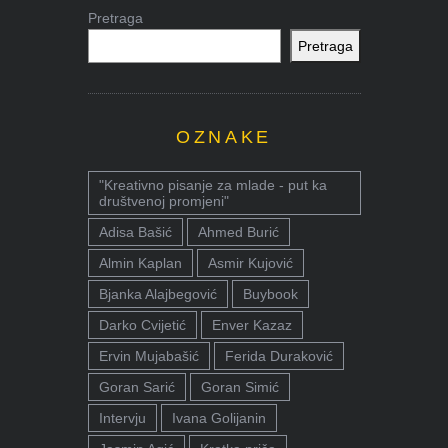
Pretraga
Pretraga
OZNAKE
"Kreativno pisanje za mlade - put ka
društvenoj promjeni"
Adisa Bašić
Ahmed Burić
Almin Kaplan
Asmir Kujović
Bjanka Alajbegović
Buybook
Darko Cvijetić
Enver Kazaz
Ervin Mujabašić
Ferida Duraković
Goran Sarić
Goran Simić
Intervju
Ivana Golijanin