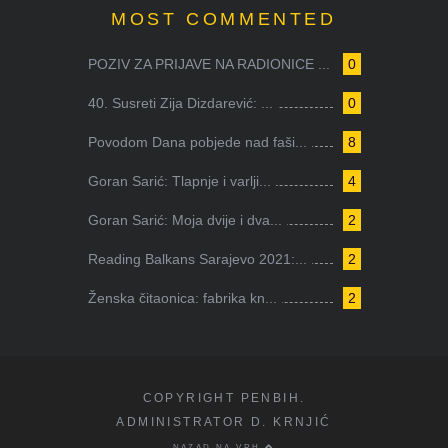
MOST COMMENTED
POZIV ZA PRIJAVE NA RADIONICE ...
0
40. Susreti Zija Dizdarević: ...
0
Povodom Dana pobjede nad faši...
8
Goran Sarić: Tlapnje i varlji...
4
Goran Sarić: Moja dvije i dva...
2
Reading Balkans Sarajevo 2021:...
2
Ženska čitaonica: fabrika kn...
2
COPYRIGHT PENBIH.
ADMINISTRATOR D. KRNJIĆ
NAZAD NA VRH