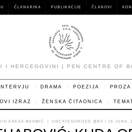
-U
ČLANARINA
PUBLIKACIJE
ČLANOVI
KON
NI I HERCEGOVINI | PEN CENTRE OF 
INTERVJU
DRAMA
POEZIJA
PROZA
OVI IZRAZ
ŽENSKA ČITAONICA
TEMAT
VIO
ENESA MAHMIĆ
UNCATEGORIZED @BS
26 JUNA, 