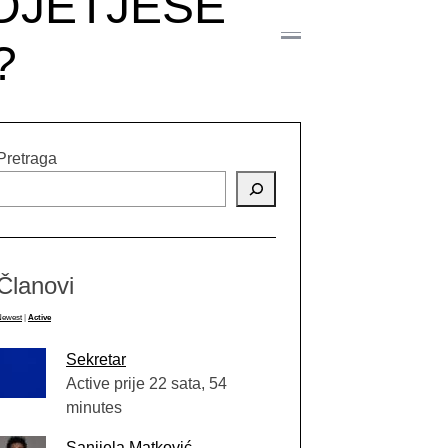
ODJETJEŠE
?
Pretraga
Članovi
Newest
|
Active
Sekretar
Active prije 22 sata, 54
minutes
Sanijela Matković