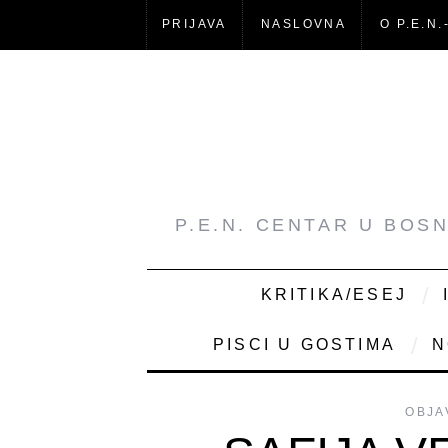
PRIJAVA
NASLOVNA
O P.E.N.
P.E.N. CENTAR U BOS
KRITIKA/ESEJ
PISCI U GOSTIMA
N
OBJA