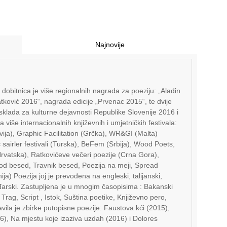
Najnovije
obitnica je više regionalnih nagrada za poeziju: „Aladin
tković 2016“, nagrada edicije „Prvenac 2015“, te dvije
sklada za kulturne dejavnosti Republike Slovenije 2016 i
 više internacionalnih književnih i umjetničkih festivala:
vija), Graphic Facilitation (Grčka), WR&GI (Malta)
c sairler festivali (Turska), BeFem (Srbija), Wood Poets,
(Hrvatska), Ratkovićeve večeri poezije (Crna Gora),
 od besed, Travnik besed, Poezija na meji, Spread
ija) Poezija joj je prevođena na engleski, talijanski,
ađarski. Zastupljena je u mnogim časopisima : Bakanski
 Trag, Script , Istok, Suština poetike, Književno pero,
javila je zbirke putopisne poezije: Faustova kći (2015),
), Na mjestu koje izaziva uzdah (2016) i Dolores