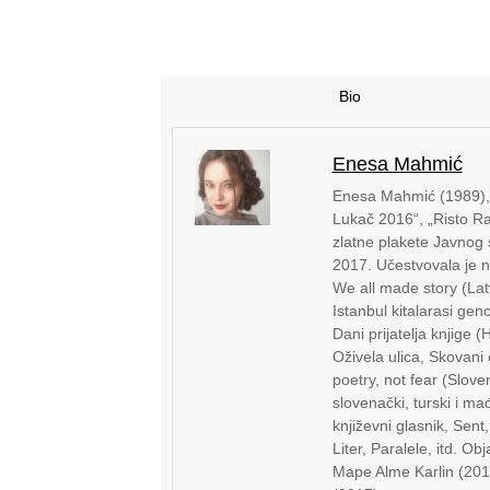
Bio
Enesa Mahmić
Enesa Mahmić (1989), d
Lukač 2016“, „Risto Ra
zlatne plakete Javnog 
2017. Učestvovala je na
We all made story (Lat
Istanbul kitalarasi gen
Dani prijatelja knjige 
Oživela ulica, Skovani
poetry, not fear (Sloven
slovenački, turski i m
književni glasnik, Sent,
Liter, Paralele, itd. Ob
Mape Alme Karlin (2016