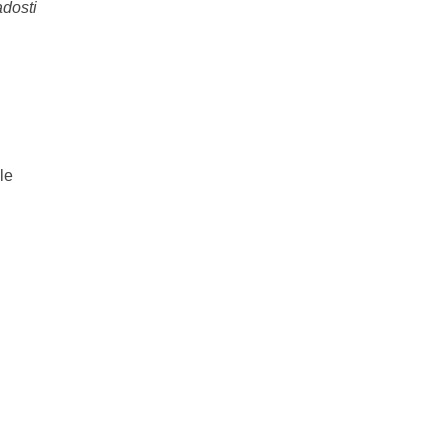
dosti
le