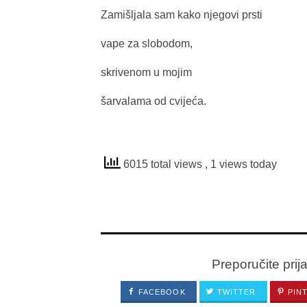
Zamišljala sam kako njegovi prsti
vape za slobodom,
skrivenom u mojim
šarvalama od cvijeća.
6015 total views
, 1 views today
Preporučite prij
FACEBOOK
TWITTER
PIN