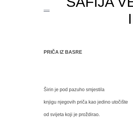
SAFIJA V
PRIČA IZ BASRE
Širin je pod pazuho smjestila
knjigu njegovih priča kao jedino utočište
od svijeta koji je proždirao.