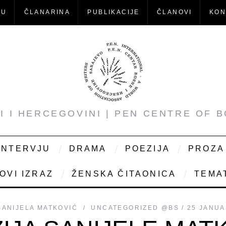
-U
ČLANARINA
PUBLIKACIJE
ČLANOVI
KON
NI I HERCEGOVINI | PEN CENTRE OF 
INTERVJU
DRAMA
POEZIJA
PROZA
OVI IZRAZ
ŽENSKA ČITAONICA
TEMAT
SANIJELA MATKOVIĆ
UNCATEGORIZED @BS
25 JANUA