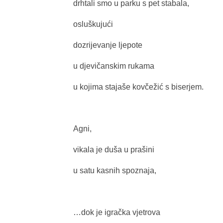
drhtali smo u parku s pet stabala,
osluškujući
dozrijevanje ljepote
u djevičanskim rukama
u kojima stajaše kovčežić s biserjem.
Agni,
vikala je duša u prašini
u satu kasnih spoznaja,
…dok je igračka vjetrova