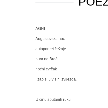
POEZ
AGNI
Augustovska noć
autoportret čežnje
bura na Braču
noćni cvrčak
i zapisi u visini zvijezda.
U činu sputanih ruku