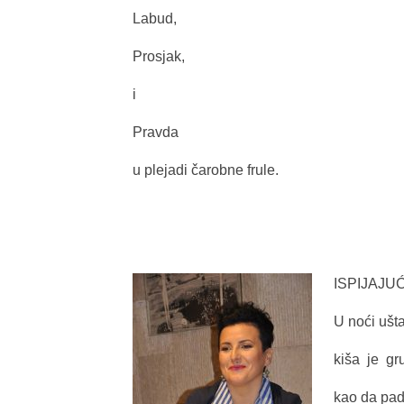
Labud,
Prosjak,
i
Pravda
u plejadi čarobne frule.
ISPIJAJU
U noći ušt
kiša je gr
kao da pada