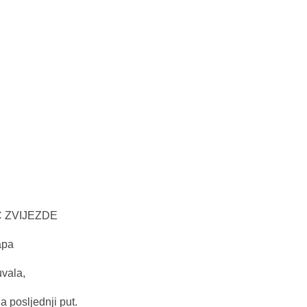
Ć ZVIJEZDE
apa
uvala,
 posljednji put.