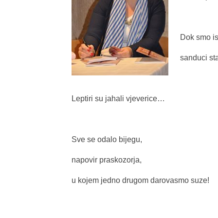
Dok smo isp
sanduci sta
Leptiri su jahali vjeverice…
Sve se odalo bijegu,
napovir praskozorja,
u kojem jedno drugom darovasmo suze!