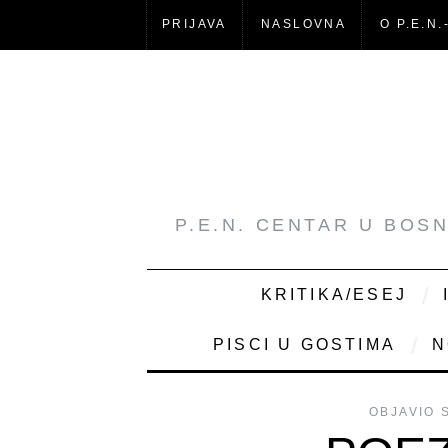
PRIJAVA
NASLOVNA
O P.E.N.
P.E.N. CENTAR U BOS
KRITIKA/ESEJ
PISCI U GOSTIMA
N
OBJAVIO