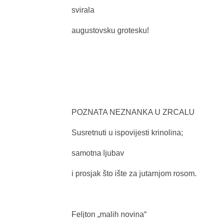
svirala
augustovsku grotesku!
POZNATA NEZNANKA U ZRCALU
Susretnuti u ispovijesti krinolina;
samotna ljubav
i prosjak što ište za jutarnjom rosom.
Feljton „malih novina“