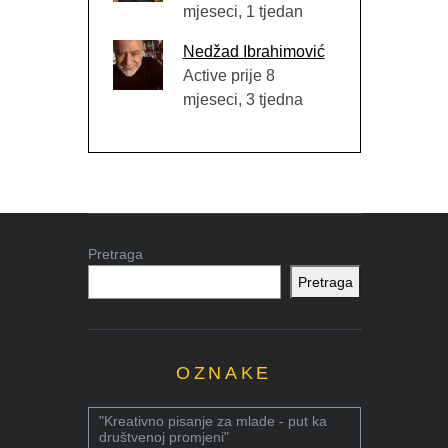
mjeseci, 1 tjedan
Nedžad Ibrahimović
Active prije 8
mjeseci, 3 tjedna
Pretraga
Pretraga
OZNAKE
"Kreativno pisanje za mlade - put ka
društvenoj promjeni"