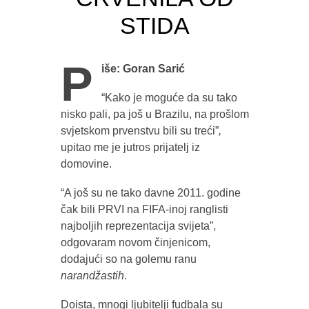
STIDA
P
iše: Goran Sarić
“Kako je moguće da su tako
nisko pali, pa još u Brazilu, na prošlom
svjetskom prvenstvu bili su treći”
,
upitao me je jutros prijatelj iz
domovine.
“A još su ne tako davne 2011. godine
čak bili PRVI na FIFA-inoj ranglisti
najboljih reprezentacija svijeta”,
odgovaram novom činjenicom,
dodajući so na golemu ranu
narandžastih
.
Doista, mnogi ljubitelji fudbala su