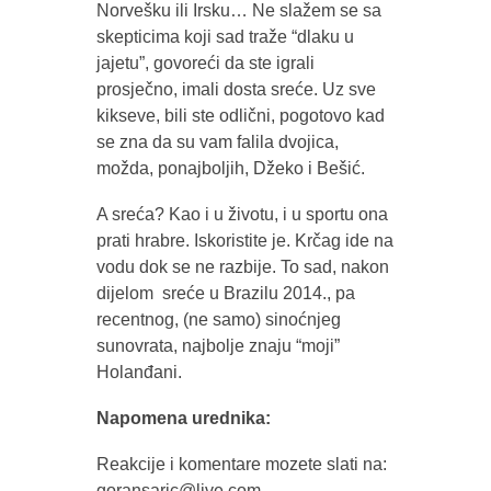
Norvešku ili Irsku… Ne slažem se sa
skepticima koji sad traže “dlaku u
jajetu”, govoreći da ste igrali
prosječno, imali dosta sreće. Uz sve
kikseve, bili ste odlični, pogotovo kad
se zna da su vam falila dvojica,
možda, ponajboljih, Džeko i Bešić.
A sreća? Kao i u životu, i u sportu ona
prati hrabre. Iskoristite je. Krčag ide na
vodu dok se ne razbije. To sad, nakon
dijelom sreće u Brazilu 2014., pa
recentnog, (ne samo) sinoćnjeg
sunovrata, najbolje znaju “moji”
Holanđani.
Napomena urednika:
Reakcije i komentare mozete slati na:
goransaric@live.com.