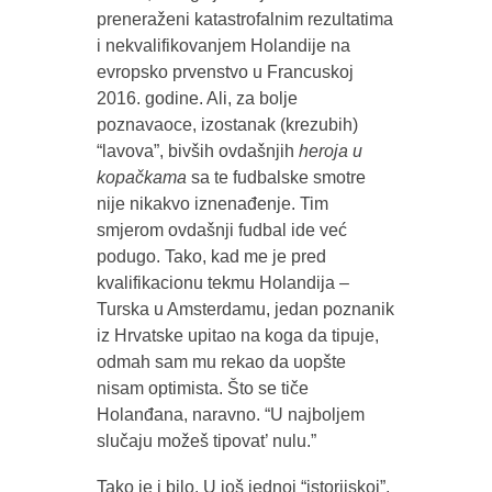
preneraženi katastrofalnim rezultatima
i nekvalifikovanjem Holandije na
evropsko prvenstvo u Francuskoj
2016. godine. Ali, za bolje
poznavaoce, izostanak (krezubih)
“lavova”, bivših ovdašnjih
heroja u
kopačkama
sa te fudbalske smotre
nije nikakvo iznenađenje. Tim
smjerom ovdašnji fudbal ide već
podugo. Tako, kad me je pred
kvalifikacionu tekmu Holandija –
Turska u Amsterdamu, jedan poznanik
iz Hrvatske upitao na koga da tipuje,
odmah sam mu rekao da uopšte
nisam optimista. Što se tiče
Holanđana, naravno. “U najboljem
slučaju možeš tipovat’ nulu.”
Tako je i bilo. U još jednoj “istorijskoj”,