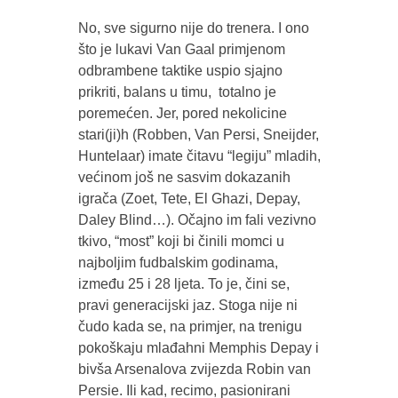
No, sve sigurno nije do trenera. I ono
što je lukavi Van Gaal primjenom
odbrambene taktike uspio sjajno
prikriti, balans u timu, totalno je
poremećen. Jer, pored nekolicine
stari(ji)h (Robben, Van Persi, Sneijder,
Huntelaar) imate čitavu “legiju” mladih,
većinom još ne sasvim dokazanih
igrača (Zoet, Tete, El Ghazi, Depay,
Daley Blind…). Očajno im fali vezivno
tkivo, “most” koji bi činili momci u
najboljim fudbalskim godinama,
između 25 i 28 ljeta. To je, čini se,
pravi generacijski jaz. Stoga nije ni
čudo kada se, na primjer, na trenigu
pokoškaju mlađahni Memphis Depay i
bivša Arsenalova zvijezda Robin van
Persie. Ili kad, recimo, pasionirani