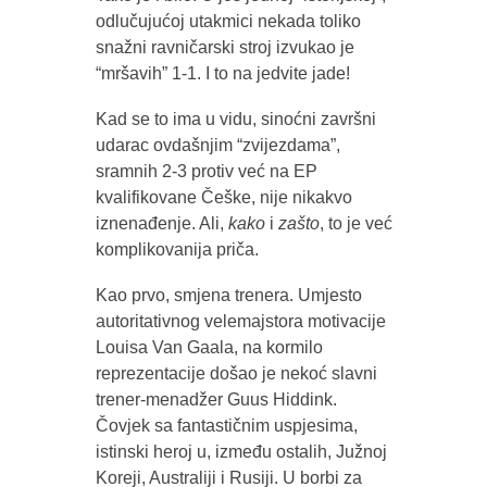
odlučujućoj utakmici nekada toliko
snažni ravničarski stroj izvukao je
“mršavih” 1-1. I to na jedvite jade!
Kad se to ima u vidu, sinoćni završni
udarac ovdašnjim “zvijezdama”,
sramnih 2-3 protiv već na EP
kvalifikovane Češke, nije nikakvo
iznenađenje. Ali,
kako
i
zašto
, to je već
komplikovanija priča.
Kao prvo, smjena trenera. Umjesto
autoritativnog velemajstora motivacije
Louisa Van Gaala, na kormilo
reprezentacije došao je nekoć slavni
trener-menadžer Guus Hiddink.
Čovjek sa fantastičnim uspjesima,
istinski heroj u, između ostalih, Južnoj
Koreji, Australiji i Rusiji. U borbi za