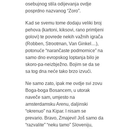
osebujnog stila odijevanja ovdje
posprdno nazvanog “Zoro”.
Kad se svemu tome dodaju veliki broj
pehova (kartoni, kiksovi, rano primljeni
golovi) te povrede nekih važnih igrača
(Robben, Strootman, Van Ginkel…),
potonuće “narančaste podmornice” na
samo dno evropskog loptanja bilo je
skoro-pa-neizbježno. Bojim se da se
sa tog dna neće tako brzo izvući.
Ne samo zato, ipak me ovdje svi zovu
Boga-boga Bosancem, u utorak
naveče sam, umjesto na
amsterdamsku Arenu, daljinski
“okrenuo” na Kipar. I nisam se
prevario. Bravo, Zmajevi! Još samo da
“razvalite” “neku tamo” Sloveniju,