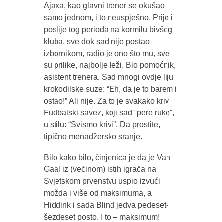
Ajaxa, kao glavni trener se okušao
samo jednom, i to neuspješno. Prije i
poslije tog perioda na kormilu bivšeg
kluba, sve dok sad nije postao
izbornikom, radio je ono što mu, sve
su prilike, najbolje leži. Bio pomoćnik,
asistent trenera. Sad mnogi ovdje liju
krokodilske suze: “Eh, da je to barem i
ostao!” Ali nije. Za to je svakako kriv
Fudbalski savez, koji sad “pere ruke”,
u stilu: “Svismo krivi”. Da prostite,
tipično menadžersko sranje.
Bilo kako bilo, činjenica je da je Van
Gaal iz (većinom) istih igrača na
Svjetskom prvenstvu uspio izvući
možda i više od maksimuma, a
Hiddink i sada Blind jedva pedeset-
šezdeset posto. I to – maksimum!