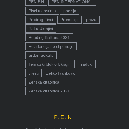
PEN BiH
PEN INTERNATIONAL
Pisci u gostima
poezija
Predrag Finci
Promocije
proza
Rat u Ukrajini
Reading Balkans 2021
Rezidencijalne stipendije
Srđan Sekulić
Tematski blok o Ukrajini
Traduki
vijesti
Željko Ivanković
Ženska čitaonica
Ženska čitaonica 2021
P.E.N.