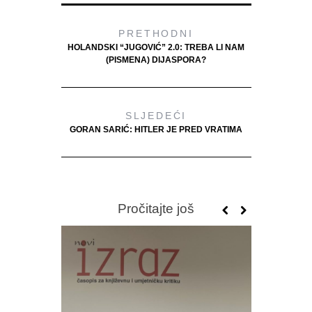
PRETHODNI
HOLANDSKI “JUGOVIĆ” 2.0: TREBA LI NAM
(PISMENA) DIJASPORA?
SLJEDEĆI
GORAN SARIĆ: HITLER JE PRED VRATIMA
Pročitajte još
DVA