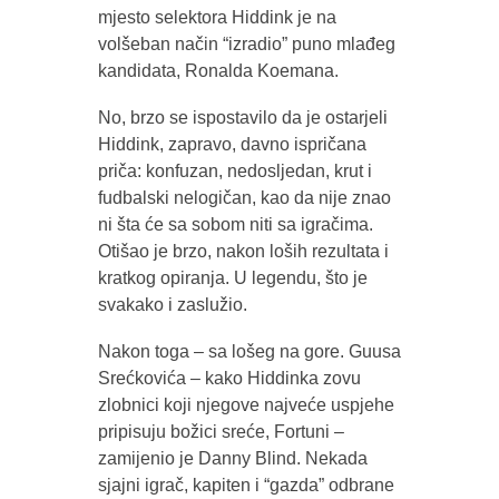
mjesto selektora Hiddink je na
volšeban način “izradio” puno mlađeg
kandidata, Ronalda Koemana.
No, brzo se ispostavilo da je ostarjeli
Hiddink, zapravo, davno ispričana
priča: konfuzan, nedosljedan, krut i
fudbalski nelogičan, kao da nije znao
ni šta će sa sobom niti sa igračima.
Otišao je brzo, nakon loših rezultata i
kratkog opiranja. U legendu, što je
svakako i zaslužio.
Nakon toga – sa lošeg na gore. Guusa
Srećkovića – kako Hiddinka zovu
zlobnici koji njegove najveće uspjehe
pripisuju božici sreće, Fortuni –
zamijenio je Danny Blind. Nekada
sjajni igrač, kapiten i “gazda” odbrane