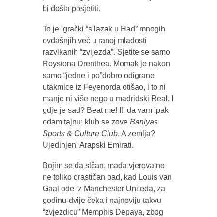
bi došla posjetiti.
To je igrački “silazak u Had” mnogih
ovdašnjih već u ranoj mladosti
razvikanih “zvijezda”. Sjetite se samo
Roystona Drenthea. Momak je nakon
samo “jedne i po”dobro odigrane
utakmice iz Feyenorda otišao, i to ni
manje ni više nego u madridski Real. I
gdje je sad? Beat me! Ili da vam ipak
odam tajnu: klub se zove
Baniyas
Sports & Culture Club
. A zemlja?
Ujedinjeni Arapski Emirati.
Bojim se da slčan, mada vjerovatno
ne toliko drastičan pad, kad Louis van
Gaal ode iz Manchester Uniteda, za
godinu-dvije čeka i najnoviju takvu
“zvjezdicu” Memphis Depaya, zbog