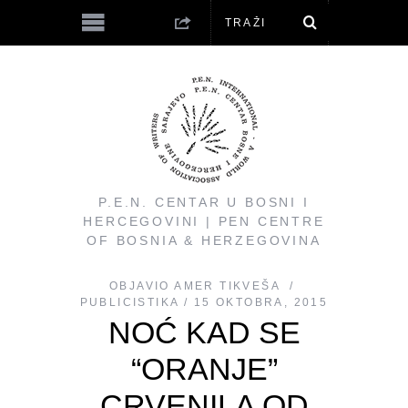
P.E.N. CENTAR U BOSNI I
HERCEGOVINI | PEN CENTRE
OF BOSNIA & HERZEGOVINA
OBJAVIO
AMER TIKVEŠA
PUBLICISTIKA
15 OKTOBRA, 2015
NOĆ KAD SE
“ORANJE”
CRVENILA OD