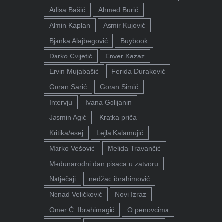
Adisa Bašić
Ahmed Burić
Almin Kaplan
Asmir Kujović
Bjanka Alajbegović
Buybook
Darko Cvijetić
Enver Kazaz
Ervin Mujabašić
Ferida Duraković
Goran Sarić
Goran Simić
Intervju
Ivana Golijanin
Jasmin Agić
Kratka priča
Kritika/esej
Lejla Kalamujić
Marko Vešović
Melida Travančić
Međunarodni dan pisaca u zatvoru
Natječaji
nedžad ibrahimović
Nenad Veličković
Novi Izraz
Omer Ć. Ibrahimagić
O penovcima