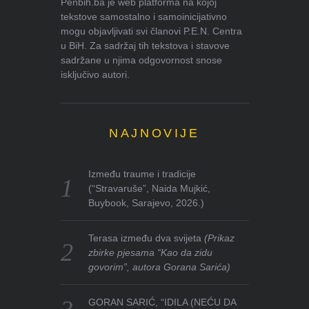
Penbih.ba je web platforma na kojoj
tekstove samostalno i samoinicijativno
mogu objavljivati svi članovi P.E.N. Centra
u BiH. Za sadržaj tih tekstova i stavove
sadržane u njima odgovornost snose
isključivo autori.
NAJNOVIJE
Između traume i tradicije
(“Stravaruše”, Naida Mujkić,
Buybook, Sarajevo, 2026.)
Terasa između dva svijeta
(Prikaz
zbirke pjesama “Kao da zidu
govorim”, autora Gorana Sarića)
GORAN SARIĆ, “IDILA (NEĆU DA