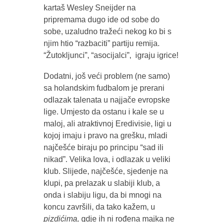
kartaš Wesley Sneijder na
pripremama dugo ide od sobe do
sobe, uzaludno tražeći nekog ko bi s
njim htio “razbaciti” partiju remija.
“Žutokljunci”, “asocijalci”, igraju igrice!
Dodatni, još veći problem (ne samo)
sa holandskim fudbalom je prerani
odlazak talenata u najjače evropske
lige. Umjesto da ostanu i kale se u
maloj, ali atraktivnoj Eredivisie, ligi u
kojoj imaju i pravo na grešku, mladi
najčešće biraju po principu “sad ili
nikad”. Velika lova, i odlazak u veliki
klub. Slijede, najčešće, sjedenje na
klupi, pa prelazak u slabiji klub, a
onda i slabiju ligu, da bi mnogi na
koncu završili, da tako kažem, u
pizdićima,
gdje ih ni rođena majka ne