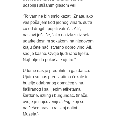
uozbilji i stišanim glasom veli:
“To vam ne bih smio kazati. Znate, ako
vas pošaljem kod jednog vinara, sutra
ću od drugih ‘popiti vatru’… Ali”,
nastavi još tiše, “ako na izlazu iz sela
udarite desnim sokakom, na njegovom
kraju ćete naći stvarno dobro vino. Ali,
sad je kasno. Ovdje ljudi rano liježu.
Najbolje da pokušate ujutro.”
U tome nas je preduhitrila gazdarica.
Ujutro su nas pred vratima čekale tri
butelje odabranog domaćeg vina,
flaširanog i sa lijepim etiketama:
šardone, rizling i burgundac. (Inače,
ovdje je najčuveniji
rizling
, koji se i
najčešće pravi u rajskoj dolini
Muzela.)