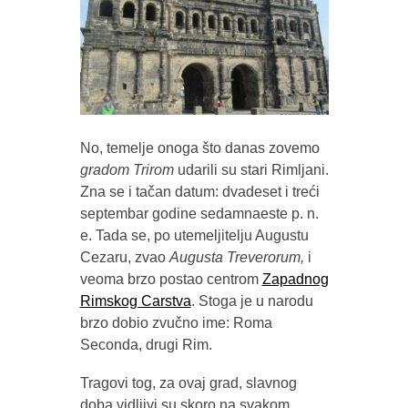
No, temelje onoga što danas zovemo
gradom Trirom
udarili su stari Rimljani.
Zna se i tačan datum: dvadeset i treći
septembar godine sedamnaeste p. n.
e. Tada se, po utemeljitelju Augustu
Cezaru, zvao
Augusta
Treverorum
,
i
veoma brzo postao centrom
Zapadnog
Rimskog Carstva
. Stoga je u narodu
brzo dobio zvučno ime: Roma
Seconda, drugi Rim.
Tragovi tog, za ovaj grad, slavnog
doba vidljivi su skoro na svakom