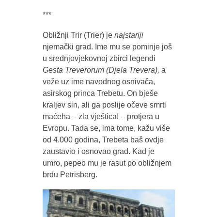
***
Obližnji Trir (Trier) je
najstariji
njemački grad. Ime mu se pominje još
u srednjovjekovnoj zbirci legendi
Gesta
Treverorum (Djela Trevera),
a
veže uz ime navodnog osnivača,
asirskog princa Trebetu. On bješe
kraljev sin, ali ga poslije očeve smrti
maćeha – zla vještica! – protjera u
Evropu. Tada se, ima tome, kažu više
od 4.000 godina, Trebeta baš ovdje
zaustavio i osnovao grad. Kad je
umro, pepeo mu je rasut po obližnjem
brdu Petrisberg.