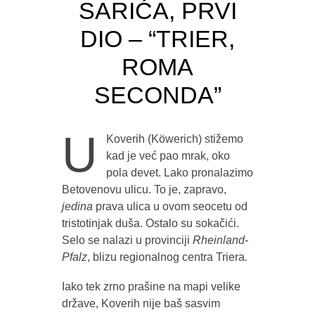
SARIĆA, PRVI
DIO – “TRIER,
ROMA
SECONDA”
U
Koverih (Köwerich) stižemo
kad je već pao mrak, oko
pola devet. Lako pronalazimo
Betovenovu ulicu. To je, zapravo,
jedina
prava ulica u ovom seocetu od
tristotinjak duša. Ostalo su sokačići.
Selo se nalazi u provinciji
Rheinland-
Pfalz
, blizu regionalnog centra Triera
.
Iako tek zrno prašine na mapi velike
države, Koverih nije baš sasvim