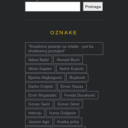
Pretraga
OZNAKE
"Kreativno pisanje za mlade - put ka
društvenoj promjeni"
Adisa Bašić
Ahmed Burić
Almin Kaplan
Asmir Kujović
Bjanka Alajbegović
Buybook
Darko Cvijetić
Enver Kazaz
Ervin Mujabašić
Ferida Duraković
Goran Sarić
Goran Simić
Intervju
Ivana Golijanin
Jasmin Agić
Kratka priča