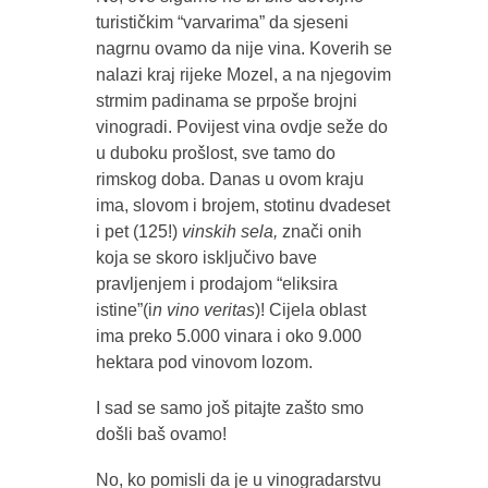
turističkim “varvarima” da sjeseni
nagrnu ovamo da nije vina. Koverih se
nalazi kraj rijeke Mozel, a na njegovim
strmim padinama se prpoše brojni
vinogradi. Povijest vina ovdje seže do
u duboku prošlost, sve tamo do
rimskog doba. Danas u ovom kraju
ima, slovom i brojem, stotinu dvadeset
i pet (125!)
vinskih sela,
znači onih
koja se skoro isključivo bave
pravljenjem i prodajom “eliksira
istine”(i
n vino veritas
)! Cijela oblast
ima preko 5.000 vinara i oko 9.000
hektara pod vinovom lozom.
I sad se samo još pitajte zašto smo
došli baš ovamo!
No, ko pomisli da je u vinogradarstvu