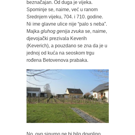
beznačajan. Od duga je vijeka.
Spominje se, naime, već u ranom
Srednjem vijeku, 704. i 710. godine.
Ni ime glavne ulice nije “palo s neba”.
Majka
gluhog genija zvuka
se, naime,
djevojački prezivala Keverih
(Keverich), a pouzdano se zna da je u
jednoj od kuća na seoskom trgu
rođena Betovenova prabaka.
No, ovo sigurno ne bi bilo dovoljno