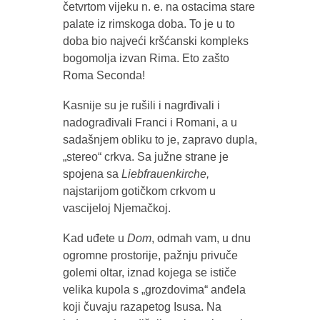
četvrtom vijeku n. e. na ostacima stare
palate iz rimskoga doba. To je u to
doba bio najveći kršćanski kompleks
bogomolja izvan Rima. Eto zašto
Roma Seconda!
Kasnije su je rušili i nagrđivali i
nadograđivali Franci i Romani, a u
sadašnjem obliku to je, zapravo dupla,
„stereo“ crkva. Sa južne strane je
spojena sa
Liebfrauenkirche
,
najstarijom gotičkom crkvom u
vascijeloj Njemačkoj.
Kad uđete u
Dom
, odmah vam, u dnu
ogromne prostorije, pažnju privuče
golemi oltar, iznad kojega se ističe
velika kupola s „grozdovima“ anđela
koji čuvaju razapetog Isusa. Na