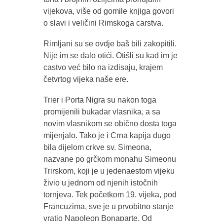
vijekova, više od gomile knjiga govori
o slavi i veličini Rimskoga carstva.
Rimljani su se ovdje baš bili zakopitili.
Nije im se dalo otići. Otišli su kad im je
castvo već bilo na izdisaju, krajem
četvrtog vijeka naše ere.
Trier i Porta Nigra su nakon toga
promijenili bukadar vlasnika, a sa
novim vlasnikom se obično dosta toga
mijenjalo. Tako je i Crna kapija dugo
bila dijelom crkve sv. Simeona,
nazvane po grčkom monahu Simeonu
Trirskom, koji je u jedenaestom vijeku
živio u jednom od njenih istočnih
tornjeva. Tek početkom 19. vijeka, pod
Francuzima, sve je u prvobitno stanje
vratio Napoleon Bonaparte. Od