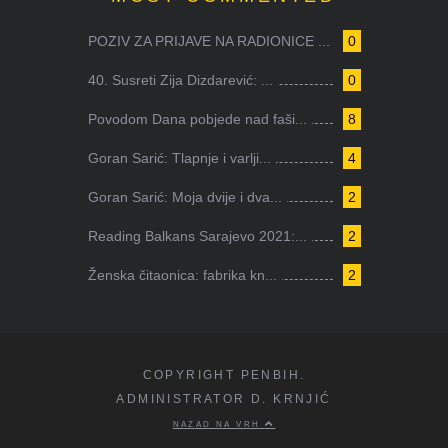
POZIV ZA PRIJAVE NA RADIONICE ...
0
40. Susreti Zija Dizdarević: ...
0
Povodom Dana pobjede nad faši...
8
Goran Sarić: Tlapnje i varlji...
4
Goran Sarić: Moja dvije i dva...
2
Reading Balkans Sarajevo 2021:...
2
Ženska čitaonica: fabrika kn...
2
COPYRIGHT PENBIH.
ADMINISTRATOR D. KRNJIĆ
NAZAD NA VRH