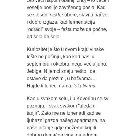
Što veći napor i obilniji znoj – to veće i
veselje poslije završenog posla! Kad
se sjeseni
nektar
obere, stavi u bačve,
i dobro izgaza, kad fermentacija
“odradi” svoje – fešta može da počne,
od sela do sela.
Kuriozitet je što u ovom kraju vinske
fešte ne počinju, kao kod nas, u
septembru i oktobru, nego već u junu.
Jebiga, Nijemci znaju nešto i da
ostave da prezimi, u bačvama…
Hajde ti to reci nama,
lokativima
!
Kao u svakom selu, i u Koverihu se svi
poznaju, i svak svakom “gleda u
tanjir”. Zato me ne iznenadi kad se
ljubazni gazda našeg apartmana, na
naše pitanje gdje možemo kupiti
dobrog domaćeg vina, najednom