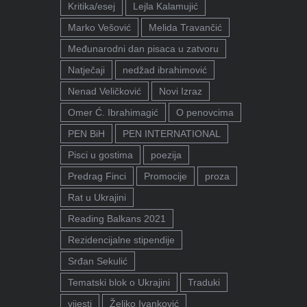
Kritika/esej
Lejla Kalamujić
Marko Vešović
Melida Travančić
Međunarodni dan pisaca u zatvoru
Natječaji
nedžad ibrahimović
Nenad Veličković
Novi Izraz
Omer Ć. Ibrahimagić
O penovcima
PEN BiH
PEN INTERNATIONAL
Pisci u gostima
poezija
Predrag Finci
Promocije
proza
Rat u Ukrajini
Reading Balkans 2021
Rezidencijalne stipendije
Srđan Sekulić
Tematski blok o Ukrajini
Traduki
vijesti
Željko Ivanković