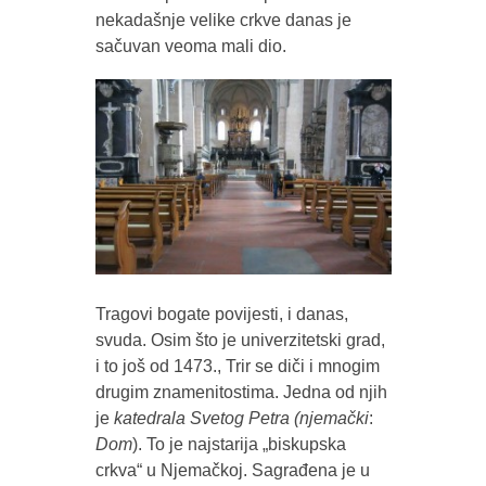
nekadašnje velike crkve danas je
sačuvan veoma mali dio.
Tragovi bogate povijesti, i danas,
svuda. Osim što je univerzitetski grad,
i to još od 1473., Trir se diči i mnogim
drugim znamenitostima. Jedna od njih
je
k
atedrala Svetog Petra (njemački
:
Dom
). To je najstarija „biskupska
crkva“ u Njemačkoj. Sagrađena je u