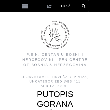
P.E.N. CENTAR U BOSNI I
HERCEGOVINI | PEN CENTRE
OF BOSNIA & HERZEGOVINA
OBJAVIO
AMER TIKVEŠA
PROZA
,
UNCATEGORIZED @BS
11
APRILA, 2016
PUTOPIS
GORANA