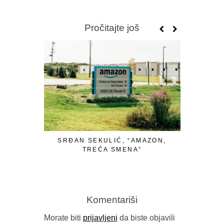
Pročitajte još
SRĐAN SEKULIĆ, “AMAZON,
S
TREĆA SMENA”
“MELKISE
Komentariši
Morate biti
prijavljeni
da biste objavili