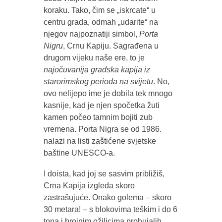
koraku. Tako, čim se „iskrcate“ u
centru grada, odmah „udarite“ na
njegov najpoznatiji simbol,
Porta
Nigru
, Crnu Kapiju. Sagrađena u
drugom vijeku naše ere, to je
najočuvanija gradska kapija iz
starorimskog perioda na svijetu
. No,
ovo nelijepo ime je dobila tek mnogo
kasnije, kad je njen spočetka žuti
kamen počeo tamnim bojiti zub
vremena. Porta Nigra se od 1986.
nalazi na listi zaštićene svjetske
baštine UNESCO-a.
I doista, kad joj se sasvim približiš,
Crna Kapija izgleda skoro
zastrašujuće. Onako golema – skoro
30 metara! – s blokovima teškim i do 6
tona i brojnim ožiljcima prohujalih