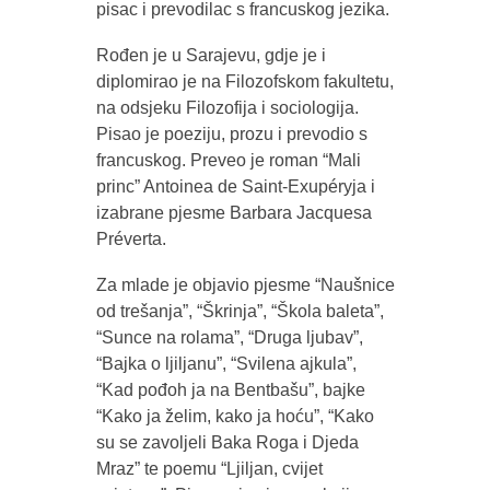
pisac i prevodilac s francuskog jezika.
Rođen je u Sarajevu, gdje je i
diplomirao je na Filozofskom fakultetu,
na odsjeku Filozofija i sociologija.
Pisao je poeziju, prozu i prevodio s
francuskog. Preveo je roman “Mali
princ” Antoinea de Saint-Exupéryja i
izabrane pjesme Barbara Jacquesa
Préverta.
Za mlade je objavio pjesme “Naušnice
od trešanja”, “Škrinja”, “Škola baleta”,
“Sunce na rolama”, “Druga ljubav”,
“Bajka o ljiljanu”, “Svilena ajkula”,
“Kad pođoh ja na Bentbašu”, bajke
“Kako ja želim, kako ja hoću”, “Kako
su se zavoljeli Baka Roga i Djeda
Mraz” te poemu “Ljiljan, cvijet