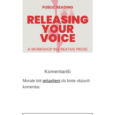
OBJAVLJEN
Komentariši
Morate biti
prijavljeni
da biste objavili
komentar.
RELEASING YOUR VOICE –
PUBLIC READING WITH STACY
MATTINGLY