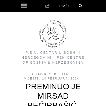
P.E.N. CENTAR U BOSNI I
HERCEGOVINI | PEN CENTRE
OF BOSNIA & HERZEGOVINA
OBJAVIO
SEKRETAR
VIJESTI
14 FEBRUARA, 2024
PREMINUO JE
MIRSAD
BEĆIRBAŠIĆ,