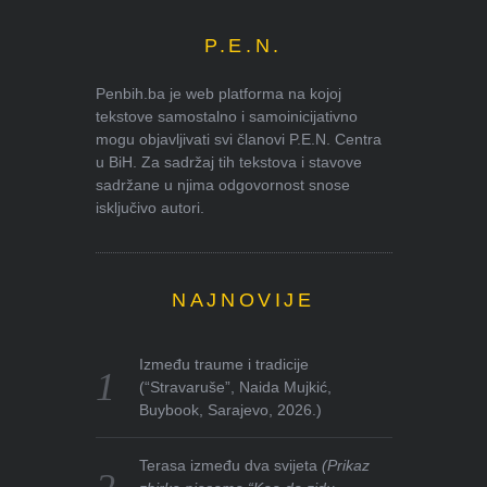
P.E.N.
Penbih.ba je web platforma na kojoj
tekstove samostalno i samoinicijativno
mogu objavljivati svi članovi P.E.N. Centra
u BiH. Za sadržaj tih tekstova i stavove
sadržane u njima odgovornost snose
isključivo autori.
NAJNOVIJE
Između traume i tradicije
(“Stravaruše”, Naida Mujkić,
Buybook, Sarajevo, 2026.)
Terasa između dva svijeta
(Prikaz