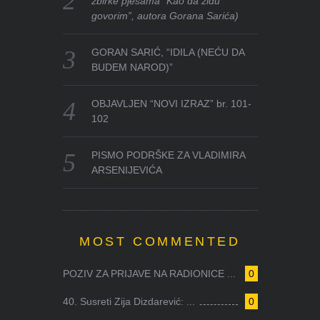
zbirke pjesama “Kao da zidu
govorim”, autora Gorana Sarića)
GORAN SARIĆ, “IDILA (NEĆU DA
BUDEM NAROD)”
OBJAVLJEN “NOVI IZRAZ” br. 101-
102
PISMO PODRŠKE ZA VLADIMIRA
ARSENIJEVIĆA
MOST COMMENTED
POZIV ZA PRIJAVE NA RADIONICE ...
0
40. Susreti Zija Dizdarević: ...
0