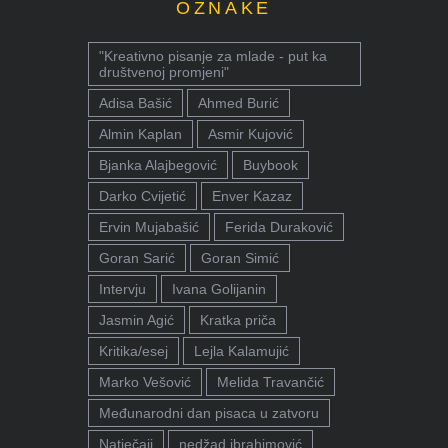
OZNAKE
"Kreativno pisanje za mlade - put ka
društvenoj promjeni"
Adisa Bašić
Ahmed Burić
Almin Kaplan
Asmir Kujović
Bjanka Alajbegović
Buybook
Darko Cvijetić
Enver Kazaz
Ervin Mujabašić
Ferida Duraković
Goran Sarić
Goran Simić
Intervju
Ivana Golijanin
Jasmin Agić
Kratka priča
Kritika/esej
Lejla Kalamujić
Marko Vešović
Melida Travančić
Međunarodni dan pisaca u zatvoru
Natječaji
nedžad ibrahimović