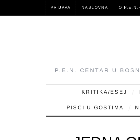
PRIJAVA
NASLOVNA
O P.E.N.
P.E.N. CENTAR U BOS
KRITIKA/ESEJ
PISCI U GOSTIMA
N