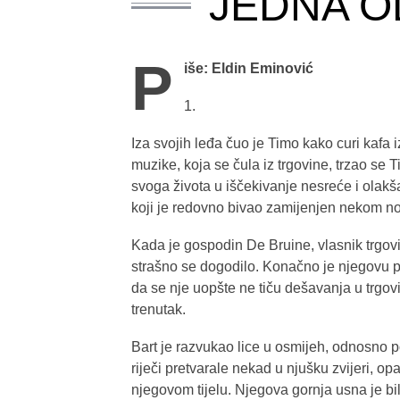
JEDNA O
P
iše: Eldin Eminović
1.
Iza svojih leđa čuo je Timo kako curi kafa 
muzike, koja se čula iz trgovine, trzao se T
svoga života u iščekivanje nesreće i olakš
koji je redovno bivao zamijenjen nekom no
Kada je gospodin De Bruine, vlasnik trgov
strašno se dogodilo. Konačno je njegovu pa
da se nje uopšte ne tiču dešavanja u trgovini
trenutak.
Bart je razvukao lice u osmijeh, odnosno p
riječi pretvarale nekad u njušku zvijeri, 
njegovom tijelu. Njegova gornja usna je bi