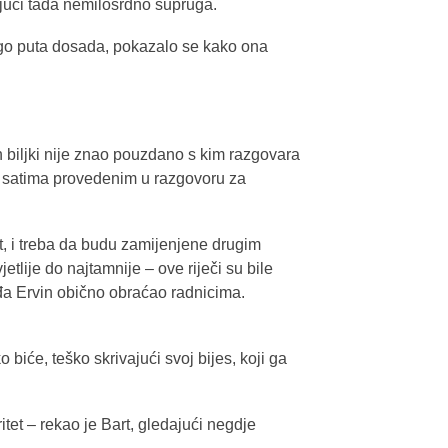
ajući tada nemilosrdno supruga.
ogo puta dosada, pokazalo se kako ona
ih biljki nije znao pouzdano s kim razgovara
lo o satima provedenim u razgovoru za
jet, i treba da budu zamijenjene drugim
tlije do najtamnije – ove riječi su bile
ođa Ervin obično obraćao radnicima.
 biće, teško skrivajući svoj bijes, koji ga
itet – rekao je Bart, gledajući negdje