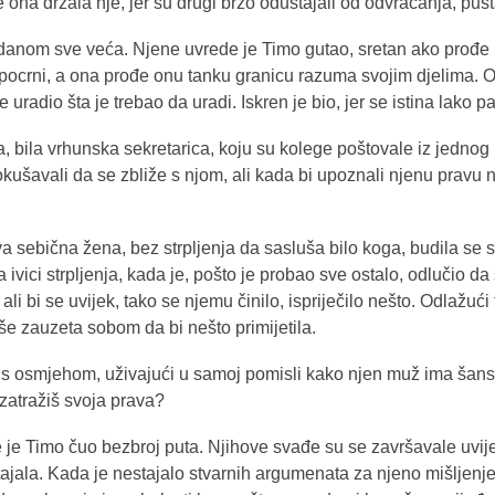
e ona držala nje, jer su drugi brzo odustajali od odvraćanja, pušta
danom sve veća. Njene uvrede je Timo gutao, sretan ako prođe be
e pocrni, a ona prođe onu tanku granicu razuma svojim djelima. O
 uradio šta je trebao da uradi. Iskren je bio, jer se istina lako pa
bila vrhunska sekretarica, koju su kolege poštovale iz jednog p
okušavali da se zbliže s njom, ali kada bi upoznali njenu pravu 
 sebična žena, bez strpljenja da sasluša bilo koga, budila se 
ivici strpljenja, kada je, pošto je probao sve ostalo, odlučio da
ali bi se uvijek, tako se njemu činilo, ispriječilo nešto. Odlažući
še zauzeta sobom da bi nešto primijetila.
a je s osmjehom, uživajući u samoj pomisli kako njen muž ima š
 zatražiš svoja prava?
je Timo čuo bezbroj puta. Njihove svađe su se završavale uvijek 
jala. Kada je nestajalo stvarnih argumenata za njeno mišljenje,