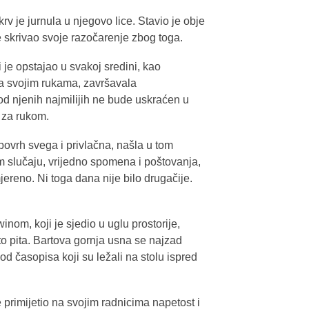
v je jurnula u njegovo lice. Stavio je obje
e skrivao svoje razočarenje zbog toga.
 je opstajao u svakoj sredini, kao
na svojim rukama, završavala
 od njenih najmilijih ne bude uskraćen u
 za rukom.
 povrh svega i privlačna, našla u tom
m slučaju, vrijedno spomena i poštovanja,
jereno. Ni toga dana nije bilo drugačije.
nom, koji je sjedio u uglu prostorije,
o pita. Bartova gornja usna se najzad
 od časopisa koji su ležali na stolu ispred
primijetio na svojim radnicima napetost i