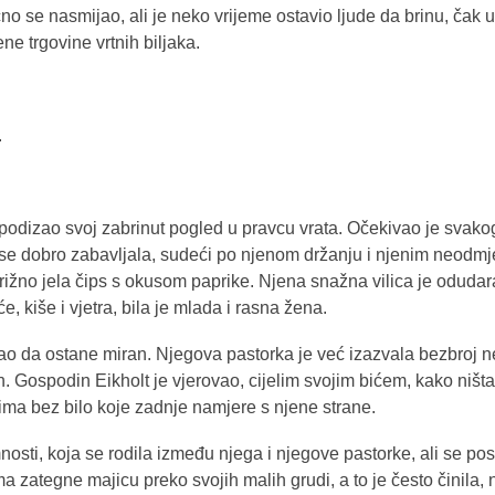
no se nasmijao, ali je neko vrijeme ostavio ljude da brinu, čak 
e trgovine vrtnih biljaka.
.
podizao svoj zabrinut pogled u pravcu vrata. Očekivao je svako
a se dobro zabavljala, sudeći po njenom držanju i njenim neodm
rižno jela čips s okusom paprike. Njena snažna vilica je oduda
 kiše i vjetra, bila je mlada i rasna žena.
o da ostane miran. Njegova pastorka je već izazvala bezbroj 
n. Gospodin Eikholt je vjerovao, cijelim svojim bićem, kako ništa
ma bez bilo koje zadnje namjere s njene strane.
nosti, koja se rodila između njega i njegove pastorke, ali se po
 zategne majicu preko svojih malih grudi, a to je često činila, 