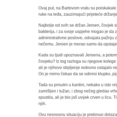
Ovaj put, na Bartovom vratu su poiskakale 
ruke na leđa, zauzimajući prijeteće držanje
Najbolje od svih se držao Jeroen, čovjek s
bakterija, i za svoje uspjehe mogao je da
administrativne poslove, odvajala pažnju za
nečemu. Jeroen je morao samo da opstaje n
Kada su ljudi upoznavali Jeroena, a potom i
čovjeku? Iz tog razloga su njegove kolege
ali je njihovo strpljenje redovno ostajalo 
On je mirno čekao da se odmrsi klupko, pij
Tada su prisutni u kantini, nekako u isto v
zamišljen i tužan, i zbog nečeg gledao vr
spustila, ali je bio još uvijek crven u licu
njih.
Ovu nesnosnu situaciju je prekinuo dolazak