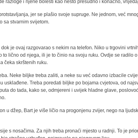
ude razloge i njene bolesti kao nešto presudno i konačno, vrijeđ
rotstavljanja, jer se plašio svoje supruge. Ne jednom, već mn
o sa stvarnim svijetom.
 dok je ovaj razgovarao s nekim na telefon. Niko u trgovini vrtn
o to lično od njega, ili je to činio na svoju ruku. Ovdje se radi
a čeka skrštenih ruku.
reba. Neke biljke treba zaliti, a neke su već odavno izbacile cvi
u usklađene. Treba poredati biljke po bojama cvjetova, od najsvje
puta do tada, kako se, odmjereni i uvijek hladne glave, poslov
no.
on u džep, Bart je više ličio na progonjenu zvijer, nego na ljudsko
sije s nosačima. Za njih treba pronaći mjesto u radnji. To je prior