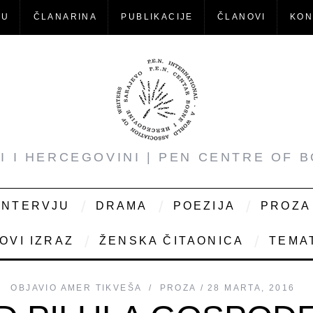
-U
ČLANARINA
PUBLIKACIJE
ČLANOVI
KON
NI I HERCEGOVINI | PEN CENTRE OF 
INTERVJU
DRAMA
POEZIJA
PROZA
OVI IZRAZ
ŽENSKA ČITAONICA
TEMAT
OBJAVIO
AMER TIKVEŠA
PROZA
28 MARTA, 2016