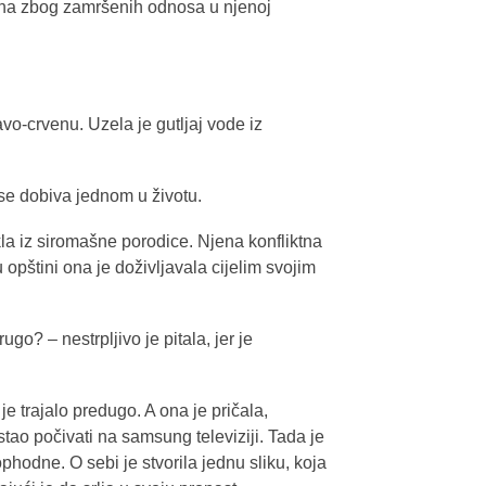
sna zbog zamršenih odnosa u njenoj
avo-crvenu. Uzela je gutljaj vode iz
 se dobiva jednom u životu.
a iz siromašne porodice. Njena konfliktna
pštini ona je doživljavala cijelim svojim
go? – nestrpljivo je pitala, jer je
je trajalo predugo. A ona je pričala,
stao počivati na samsung televiziji. Tada je
ophodne. O sebi je stvorila jednu sliku, koja