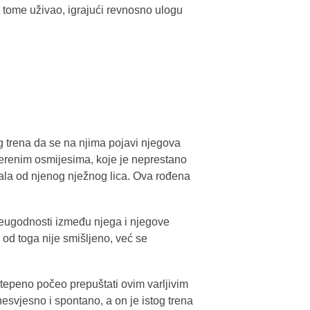
u tome uživao, igrajući revnosno ulogu
g trena da se na njima pojavi njegova
jerenim osmijesima, koje je neprestano
rala od njenog nježnog lica. Ova rođena
neugodnosti između njega i njegove
 od toga nije smišljeno, već se
stepeno počeo prepuštati ovim varljivim
nesvjesno i spontano, a on je istog trena