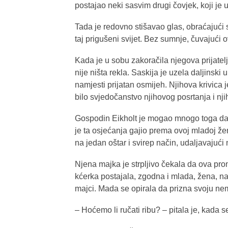
postajao neki sasvim drugi čovjek, koji je
Tada je redovno stišavao glas, obraćajući s
taj prigušeni svijet. Bez sumnje, čuvajući o
Kada je u sobu zakoračila njegova prijatelj
nije ništa rekla. Saskija je uzela daljinski 
namjesti prijatan osmijeh. Njihova krivica 
bilo svjedočanstvo njihovog posrtanja i nj
Gospodin Eikholt je mogao mnogo toga da i
je ta osjećanja gajio prema ovoj mladoj žen
na jedan oštar i svirep način, udaljavajući
Njena majka je strpljivo čekala da ova pron
kćerka postajala, zgodna i mlada, žena, na
majci. Mada se opirala da prizna svoju ne
– Hoćemo li ručati ribu? – pitala je, kada s