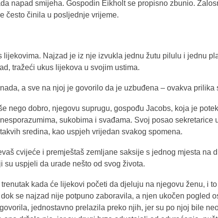
nada napad smijeha. Gospodin Eikholt se propisno zbunio. Žalo
e često činila u posljednje vrijeme.
lijekovima. Najzad je iz nje izvukla jednu žutu pilulu i jednu pl
d, tražeći ukus lijekova u svojim ustima.
nada, a sve na njoj je govorilo da je uzbuđena – ovakva prilika
še nego dobro, njegovu suprugu, gospođu Jacobs, koja je potekl
, nesporazumima, sukobima i svađama. Svoj posao sekretarice u o
z takvih sredina, kao uspjeh vrijedan svakog spomena.
jevaš cvijeće i premještaš zemljane saksije s jednog mjesta na dru
i su uspjeli da urade nešto od svog života.
renutak kada će lijekovi početi da djeluju na njegovu ženu, i to 
i, dok se najzad nije potpuno zaboravila, a njen ukočen pogled o
zgovorila, jednostavno prelazila preko njih, jer su po njoj bile ne