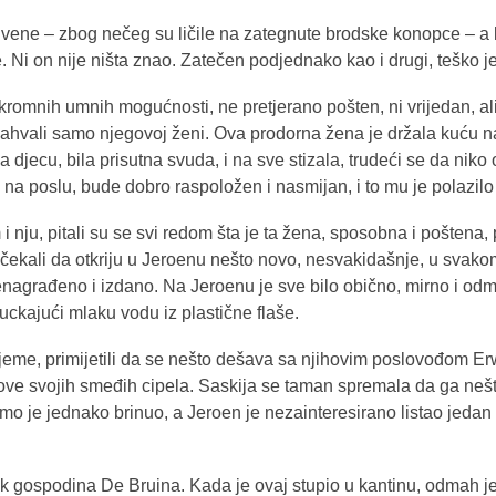
vene – zbog nečeg su ličile na zategnute brodske konopce – a kr
. Ni on nije ništa znao. Zatečen podjednako kao i drugi, teško j
kromnih umnih mogućnosti, ne pretjerano pošten, ni vrijedan, ali
 zahvali samo njegovoj ženi. Ova prodorna žena je držala kuću 
 djecu, bila prisutna svuda, i na sve stizala, trudeći se da niko
a poslu, bude dobro raspoložen i nasmijan, i to mu je polazilo
 nju, pitali su se svi redom šta je ta žena, sposobna i poštena,
 čekali da otkriju u Jeroenu nešto novo, nesvakidašnje, u svako
nenagrađeno i izdano. Na Jeroenu je sve bilo obično, mirno i odm
uckajući mlaku vodu iz plastične flaše.
rijeme, primijetili da se nešto dešava sa njihovim poslovođom Erwi
hove svojih smeđih cipela. Saskija se taman spremala da ga nešt
. Timo je jednako brinuo, a Jeroen je nezainteresirano listao jedan
 gospodina De Bruina. Kada je ovaj stupio u kantinu, odmah je 