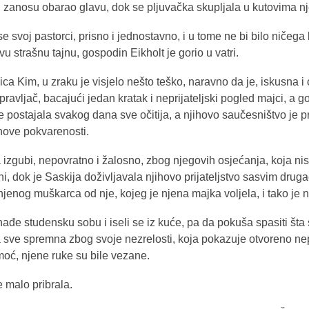
 u zanosu obarao glavu, dok se pljuvačka skupljala u kutovima n
e svoj pastorci, prisno i jednostavno, i u tome ne bi bilo ničega
vu strašnu tajnu, gospodin Eikholt je gorio u vatri.
ica Kim, u zraku je visjelo nešto teško, naravno da je, iskusna i
upravljač, bacajući jedan kratak i neprijateljski pogled majci, a g
je postajala svakog dana sve očitija, a njihovo saučesništvo je p
ihove pokvarenosti.
zgubi, nepovratno i žalosno, zbog njegovih osjećanja, koja nisu
i, dok je Saskija doživljavala njihovo prijateljstvo sasvim drug
 njenog muškarca od nje, kojeg je njena majka voljela, i tako je
ađe studensku sobu i iseli se iz kuće, pa da pokuša spasiti šta 
 sve spremna zbog svoje nezrelosti, koja pokazuje otvoreno nepr
moć, njene ruke su bile vezane.
e malo pribrala.