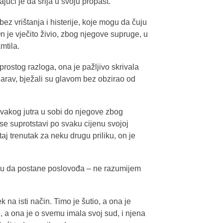
jući je da srlja u svoju propast.
z vrištanja i histerije, koje mogu da čuju
n je vječito živio, zbog njegove supruge, u
mtila.
rostog razloga, ona je pažljivo skrivala
narav, bježali su glavom bez obzirao od
svakog jutra u sobi do njegove zbog
 se suprotstavi po svaku cijenu svojoj
 taj trenutak za neku drugu priliku, on je
ansu da postane poslovođa – ne razumijem
na isti način. Timo je šutio, a ona je
 a ona je o svemu imala svoj sud, i njena