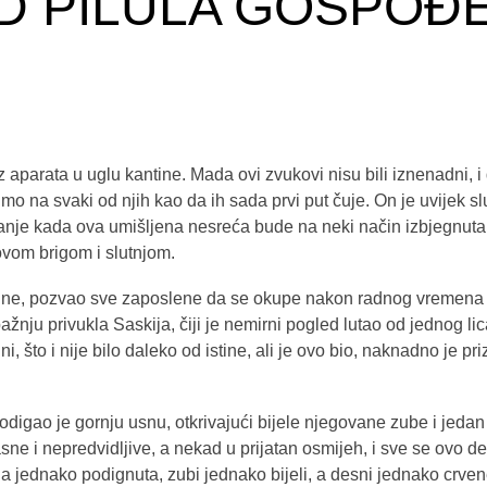
D PILULA GOSPOĐ
iz aparata u uglu kantine. Mada ovi zvukovi nisu bili iznenadni, 
imo na svaki od njih kao da ih sada prvi put čuje. On je uvijek s
anje kada ova umišljena nesreća bude na neki način izbjegnuta, i
vom brigom i slutnjom.
ine, pozvao sve zaposlene da se okupe nakon radnog vremena u 
žnju privukla Saskija, čiji je nemirni pogled lutao od jednog l
, što i nije bilo daleko od istine, ali je ovo bio, naknadno je pri
odigao je gornju usnu, otkrivajući bijele njegovane zube i jedan
opasne i nepredvidljive, a nekad u prijatan osmijeh, i sve se ov
la jednako podignuta, zubi jednako bijeli, a desni jednako crven