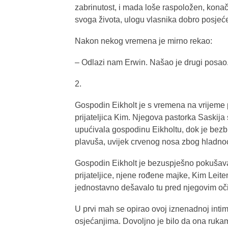
zabrinutost, i mada loše raspoložen, konač
svoga života, ulogu vlasnika dobro posjećen
Nakon nekog vremena je mirno rekao:
– Odlazi nam Erwin. Našao je drugi posao
2.
Gospodin Eikholt je s vremena na vrijeme 
prijateljica Kim. Njegova pastorka Saskij
upućivala gospodinu Eikholtu, dok je bezb
plavuša, uvijek crvenog nosa zbog hladnoće,
Gospodin Eikholt je bezuspješno pokušava
prijateljice, njene rođene majke, Kim Leite
jednostavno dešavalo tu pred njegovim oči
U prvi mah se opirao ovoj iznenadnoj intim
osjećanjima. Dovoljno je bilo da ona rukama