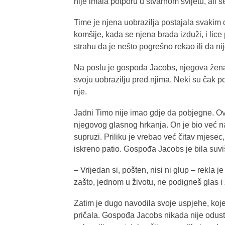
nije imala potporu u stvarnom svijetu, ali s
Time je njena uobrazilja postajala svakim 
komšije, kada se njena brada izduži, i lic
strahu da je nešto pogrešno rekao ili da nije
Na poslu je gospođa Jacobs, njegova žena, 
svoju uobrazilju pred njima. Neki su čak p
nje.
Jadni Timo nije imao gdje da pobjegne. Ova
njegovog glasnog hrkanja. On je bio već na 
supruzi. Priliku je vrebao već čitav mjesec, 
iskreno patio. Gospođa Jacobs je bila suvi
– Vrijedan si, pošten, nisi ni glup – rekl
zašto, jednom u životu, ne podigneš glas i
Zatim je dugo navodila svoje uspjehe, koje 
pričala. Gospođa Jacobs nikada nije odusta