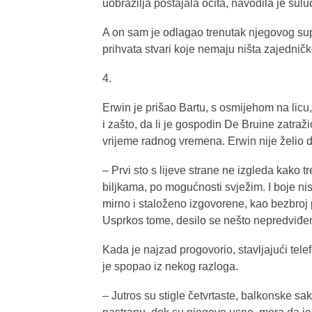
uobrazilja postajala očita, navodila je sul
A on sam je odlagao trenutak njegovog sup
prihvata stvari koje nemaju ništa zajedničk
4.
Erwin je prišao Bartu, s osmijehom na licu,
i zašto, da li je gospodin De Bruine zatraži
vrijeme radnog vremena. Erwin nije želio d
– Prvi sto s lijeve strane ne izgleda kako t
biljkama, po mogućnosti svježim. I boje nis
mirno i staloženo izgovorene, kao bezbroj 
Usprkos tome, desilo se nešto nepredviđe
Kada je najzad progovorio, stavljajući telef
je spopao iz nekog razloga.
– Jutros su stigle četvrtaste, balkonske sak