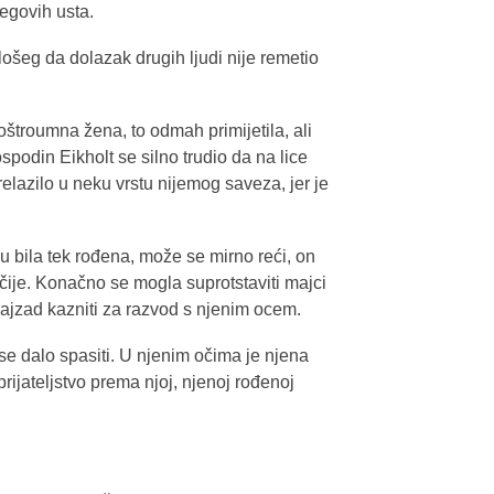
jegovih usta.
 lošeg da dolazak drugih ljudi nije remetio
 oštroumna žena, to odmah primijetila, ali
ospodin Eikholt se silno trudio da na lice
relazilo u neku vrstu nijemog saveza, jer je
 bila tek rođena, može se mirno reći, on
ačije. Konačno se mogla suprotstaviti majci
 najzad kazniti za razvod s njenim ocem.
se dalo spasiti. U njenim očima je njena
ijateljstvo prema njoj, njenoj rođenoj