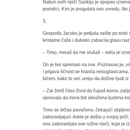
Nakon ovih riječi Saskiju je spopao izne
porodici, Kim je progutala ovu uvredu, što j
3.
Gospođa Jacobs je petljala nešto po torbi s 
kristalne čaše i duboko zabacila glavu naza
– Timo, moraš da me slušaš – rekla je izne
On je bio spreman na sve. Poznavao je, vi
i prgava ličnost se hranila nesuglasicama
bićem, kako to već umiju da dožive ljudi i
– Zar želiš čitav život da čupaš korov, zali
vjerovala da mora biti okružena ljudima koj
Timo se držao povučeno, čekajući strpljivo t
zaboravljajući dokle je došla u svojoj prič
ona zaboravljala sve ružne riječi, koje je i