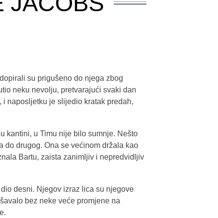
E JACOBS
i dopirali su prigušeno do njega zbog
lutio neku nevolju, pretvarajući svaki dan
 naposljetku je slijedio kratak predah,
kantini, u Timu nije bilo sumnje. Nešto
ica do drugog. Ona se većinom držala kao
znala Bartu, zaista zanimljiv i nepredvidljiv
 dio desni. Njegov izraz lica su njegove
o dešavalo bez neke veće promjene na
e.