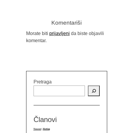
Komentariši
Morate biti
prijavljeni
da biste objavili
komentar.
GORAN SA
B
Pretraga
Članovi
Newest
|
Active