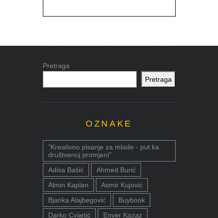
Pretraga
Pretraga
OZNAKE
"Kreativno pisanje za mlade - put ka
društvenoj promjeni"
Adisa Bašić
Ahmed Burić
Almin Kaplan
Asmir Kujović
Bjanka Alajbegović
Buybook
Darko Cvijetić
Enver Kazaz