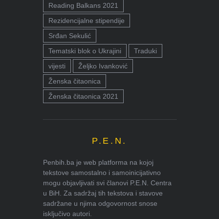
Reading Balkans 2021
Rezidencijalne stipendije
Srđan Sekulić
Tematski blok o Ukrajini
Traduki
vijesti
Željko Ivanković
Ženska čitaonica
Ženska čitaonica 2021
P.E.N.
Penbih.ba je web platforma na kojoj
tekstove samostalno i samoinicijativno
mogu objavljivati svi članovi P.E.N. Centra
u BiH. Za sadržaj tih tekstova i stavove
sadržane u njima odgovornost snose
isključivo autori.