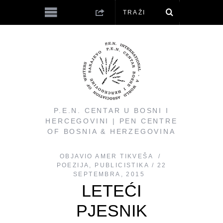
P.E.N. CENTAR U BOSNI I
HERCEGOVINI | PEN CENTRE
OF BOSNIA & HERZEGOVINA
OBJAVIO
AMER TIKVEŠA
POEZIJA
,
PUBLICISTIKA
22
SEPTEMBRA, 2015
LETEĆI
PJESNIK