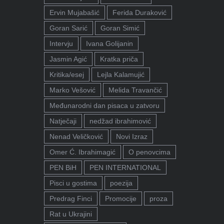
Ervin Mujabašić
Ferida Duraković
Goran Sarić
Goran Simić
Intervju
Ivana Golijanin
Jasmin Agić
Kratka priča
Kritika/esej
Lejla Kalamujić
Marko Vešović
Melida Travančić
Međunarodni dan pisaca u zatvoru
Natječaji
nedžad ibrahimović
Nenad Veličković
Novi Izraz
Omer Ć. Ibrahimagić
O penovcima
PEN BiH
PEN INTERNATIONAL
Pisci u gostima
poezija
Predrag Finci
Promocije
proza
Rat u Ukrajini