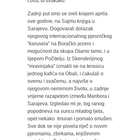
čova, to svakako.
Zadnji put smo se sreli krajem aprila
ove godine, na Sajmu knjiga u
Sarajevu. Dogovarali dolazak
njegovog internacionalnog pjesničkog
“karusela” na Boračko jezero i
mogućnost da skupa čitamo tamo, i u
lijepom Počitelju. Iz Skenderijinog
“mravinjaka” izmakli se na terasicu
jednog kafića na Obali, i ćakulali o
svemu i svačemu, a najviše o
njegovom nemirnom životu, u zadnje
vrijeme razapetom između Maribora i
Sarajeva. Izgledao mi je, tog ranog
popodneva na suncu mladog ljeta,
opet nekako tmuran i pomalo smušen.
Sve dok se nije povela riječ o novim
pjesmama, zbirkama, književnim