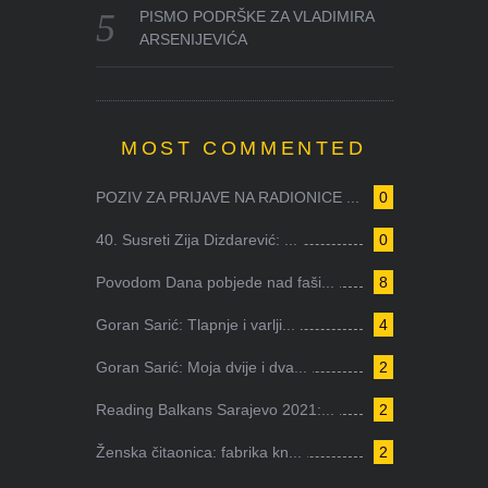
PISMO PODRŠKE ZA VLADIMIRA
ARSENIJEVIĆA
MOST COMMENTED
POZIV ZA PRIJAVE NA RADIONICE ...
0
40. Susreti Zija Dizdarević: ...
0
Povodom Dana pobjede nad faši...
8
Goran Sarić: Tlapnje i varlji...
4
Goran Sarić: Moja dvije i dva...
2
Reading Balkans Sarajevo 2021:...
2
Ženska čitaonica: fabrika kn...
2