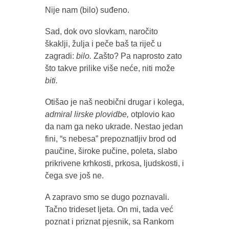
Nije nam (bilo) suđeno.
Sad, dok ovo slovkam, naročito
škaklji, žulja i peče baš ta riječ u
zagradi:
bilo.
Zašto? Pa naprosto zato
što takve prilike više neće, niti može
biti.
Otišao je naš neobični drugar i kolega,
admiral lirske plovidbe,
otplovio kao
da nam ga neko ukrade. Nestao jedan
fini, “s nebesa” prepoznatljiv brod od
paučine, široke pučine, poleta, slabo
prikrivene krhkosti, prkosa, ljudskosti, i
čega sve još ne.
A zapravo smo se dugo poznavali.
Tačno trideset ljeta. On mi, tada već
poznat i priznat pjesnik, sa Rankom