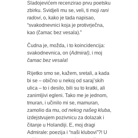
Sladojevićem recenzirao prvu poetsku
zbirku. Svidjeli mu se, veli, ti moji
rani
radovi
, o, kako je tada napisao,
“svakodnevnici koja je protivrječna,
kao (čamac bez vesala).”
Čudna je, možda, i to koincidencija:
svakodnevnica, on (
Admiral)
, i moj
čamac bez vesala
!
Rijetko smo se, kažem, sretali, a kada
bi se – obično u nekoj od saraj’skih
ulica – to i desilo, bili su to kratki, ali
zanimljivi egleni. Tako me je jednom,
tmuran, i učinilo mi se, mamuran,
zamolio da mu,
od nekog našeg kluba
,
izdejstvujem pozivnicu za dolazak i
čitanje u Holandiji. E, moj dragi
Admirale: poezija i “naši klubovi”?! U