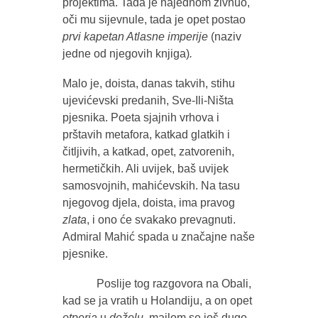
projektima. Tada je najednom živnuo,
oči mu sijevnule, tada je opet postao
prvi kapetan Atlasne imperije
(naziv
jedne od njegovih knjiga)
.
Malo je, doista, danas takvih, stihu
ujevićevski predanih, Sve-Ili-Ništa
pjesnika. Poeta sjajnih vrhova i
prštavih metafora, katkad glatkih i
čitljivih, a katkad, opet, zatvorenih,
hermetičkih. Ali uvijek, baš uvijek
samosvojnih, mahićevskih. Na tasu
njegovog djela, doista, ima pravog
zlata
, i ono će svakako prevagnuti.
Admiral Mahić spada u značajne naše
pjesnike.
Poslije tog razgovora na Obali,
kad se ja vratih u Holandiju, a on opet
otperja
u
deželu
, mailom se još dugo