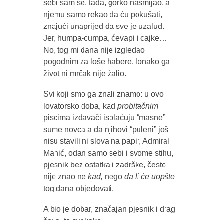
sebi sam se, tada, gorko nasmijao, a
njemu samo rekao da ću pokušati,
znajući unaprijed da sve je uzalud.
Jer, humpa-cumpa, ćevapi i cajke…
No, tog mi dana nije izgledao
pogodnim za loše habere. Ionako ga
život ni mrčak nije žalio.
Svi koji smo ga znali znamo: u ovo
lovatorsko doba, kad
probitačnim
piscima izdavači isplaćuju “masne”
sume novca a da njihovi “puleni” još
nisu stavili ni slova na papir, Admiral
Mahić, odan samo sebi i svome stihu,
pjesnik bez ostatka i zadrške, često
nije znao ne
kad,
nego
da li će uopšte
tog dana objedovati.
A bio je dobar, značajan pjesnik i drag