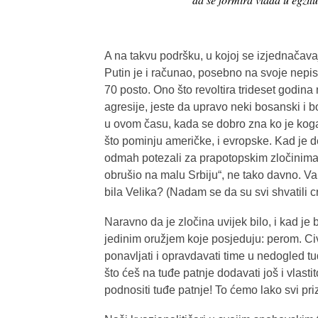
A na takvu podršku, u kojoj se izjednačava
Putin je i računao, posebno na svoje nep
70 posto. Ono što revoltira trideset godin
agresije, jeste da upravo neki bosanski i b
u ovom času, kada se dobro zna ko je koga 
što pominju američke, i evropske. Kad je
odmah potezali za prapotopskim zločinima; 
obrušio na malu Srbiju“, ne tako davno. Val
bila Velika? (Nadam se da su svi shvatili c
Naravno da je zločina uvijek bilo, i kad je 
jedinim oružjem koje posjeduju: perom. Civil
ponavljati i opravdavati time u nedogled tu
što ćeš na tuđe patnje dodavati još i vlast
podnositi tuđe patnje! To ćemo lako svi priz