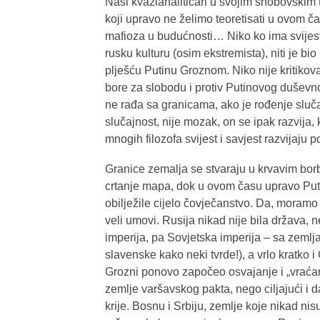
Naši kvazianalitičari u svojim snobovskim
koji upravo ne želimo teoretisati u ovom čas
mafioza u budućnosti… Niko ko ima svijest
rusku kulturu (osim ekstremista), niti je bio
plješću Putinu Groznom. Niko nije kritikova
bore za slobodu i protiv Putinovog duševno
ne rađa sa granicama, ako je rođenje slučajn
slučajnost, nije mozak, on se ipak razvija, 
mnogih filozofa svijest i savjest razvijaju p
Granice zemalja se stvaraju u krvavim bor
crtanje mapa, dok u ovom času upravo Put
obilježile cijelo čovječanstvo. Da, moramo p
veli umovi. Rusija nikad nije bila država, n
imperija, pa Sovjetska imperija – sa zemlj
slavenske kako neki tvrde!), a vrlo kratko
Grozni ponovo započeo osvajanje i „vraćan
zemlje varšavskog pakta, nego ciljajući i da
krije. Bosnu i Srbiju, zemlje koje nikad ni