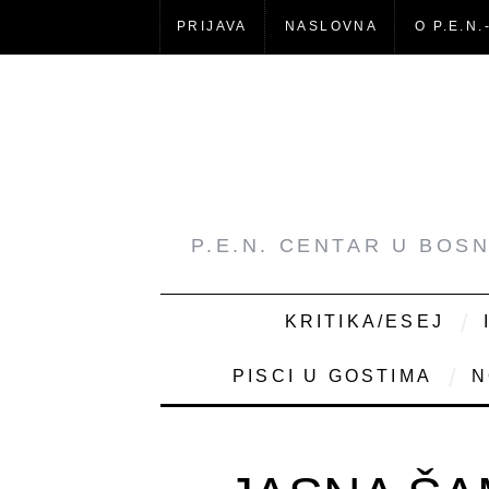
PRIJAVA
NASLOVNA
O P.E.N.
P.E.N. CENTAR U BOS
KRITIKA/ESEJ
PISCI U GOSTIMA
N