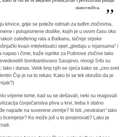
stanovništva.
ju krivice, gdje se poteže odmah za tuđim zločinima,
ismene i polupismene
dodike
, kojih je u ovom času oko
a nakon zaleđenog rata a Balkanu, tačnije srpske
ošnjački kvazi-intelektualci opet „gledaju u nijansama“ i
napao i čime, traže isprike za Putinove zločine tako
 devedesetih bombardovano Sarajevo, mnogi Srbi su
tako i danas. Velik broj njih se sjeća kako se „ceo svet
entin Čip je na to rekao: Kako bi se tek obrušio da je
rnjak?)
bilo vrijeme tome, kad su se dešavali, neki su reagovali
izacija čovječanstva pliva u krvi, treba li stalno
đe napade na suverene zemlje? Ili biti „neutralan“ tako
ito licemjerje? Ko može još u to povjerovati? Lako je
nati.