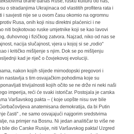
 tekstovima brane danas Ruse, rusku kulturu od nas,
u o stradanjima Ukrajinaca od vlastitih profitera rata i
i i savjesti nije se u ovom času okomio na ogromnu
 protiv Rusa, onih koji nisu direktni plaćenici i ne
o niti bojkotovao ruske umjetnike koji se kao lavovi
g, duhovnog i fizičkog zatvora. Najzad, niko od nas se
ost, nacija slučajnost, vjera u kojoj si se „rodio“
kao i kritičko mišljenje s njim. Dok se po mišljenju
osljednji kad je riječ o čovjekovoj evoluciji.
bama, nakon kojih slijede mirnodopski pregovori i
in nastavlja s tim osvajačkim pohodima koje su
onavljati trivijalnosti kojih očito se ne drže ni neki naši
ego imperija, reći će svaki istoričar. Postojala je carska
ama Varšavskog pakta – ( koje uopšte nisu sve bile
 i Gorbačovljeva anatemisana demokratija, da bi Putin
je časti“ , ne samo osvajajući najgorim sredstvima
lje, na primjer na Bosnu. Ni jedan analitičar to više ne
su bile dio Carske Rusije, niti Varšavskog pakta! Uzgred