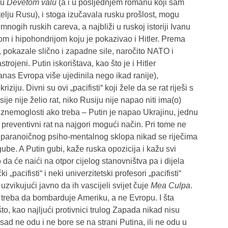
 u
Devetom valu
(a i u posljednjem romanu koji sam
telju Rusu), i stoga izučavala rusku prošlost, mogu
nogih ruskih careva, a najbliži u ruskoj istoriji Ivanu
om i hipohondrijom koju je pokazivao i Hitler. Prema
h, pokazale slično i zapadne sile, naročito NATO i
trojeni. Putin iskorištava, kao što je i Hitler
nas Evropa više ujedinila nego ikad ranije),
ziju. Divni su ovi „pacifisti“ koji žele da se rat riješi s
e nije želio rat, niko Rusiju nije napao niti ima(o)
znemoglosti ako treba – Putin je napao Ukrajinu, jednu
preventivni rat na najgori mogući način. Pri tome ne
e paranoičnog psiho-mentalnog sklopa nikad se riječima
zgube. A Putin gubi, kaže ruska opozicija i kažu svi
o da će naići na otpor cijelog stanovništva pa i dijela
„pacifisti“ i neki univerzitetski profesori „pacifisti“
uzvikujući javno da ih vascijeli svijet čuje
Mea Culpa
.
in treba da bombarduje Ameriku, a ne Evropu. I šta
to, kao najljući protivnici trulog Zapada nikad nisu
 sad ne odu i ne bore se na strani Putina, ili ne odu u