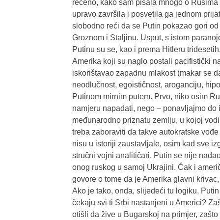
rečeno, kako sam pisala mnogo o Rusima
upravo završila i posvetila ga jednom prija
slobodno reći da se Putin pokazao gori od m
Groznom i Staljinu. Usput, s istom paranoj
Putinu su se, kao i prema Hitleru trideseti
Amerika koji su naglo postali pacifistički nas
iskorištavao zapadnu mlakost (makar se da
neodlučnost, egoističnost, aroganciju, hipokri
Putinom mirnim putem. Prvo, niko osim Rusij
namjeru napadati, nego – ponavljajmo do i
međunarodno priznatu zemlju, u kojoj vodi 
treba zaboraviti da takve autokratske vođ
nisu u istoriji zaustavljale, osim kad sve i
stručni vojni analitičari, Putin se nije nada
onog ruskog u samoj Ukrajini. Čak i američki 
govore o tome da je Amerika glavni krivac, 
Ako je tako, onda, slijedeći tu logiku, Put
čekaju svi ti Srbi nastanjeni u Americi? Zaš
otišli da žive u Bugarskoj na primjer, zašto