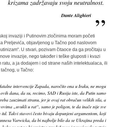
krizama zadržavaju svoju neutralnost.
Dante Alighieri
uskoj invaziji i Putinovim zločinima moram početi
ina Preljevića, objavljenog u Tačno pod naslovom
 putinizam“. U stvari, pozivam čitaoce da ga pročitaju u
nove invazije, nego također i teške gluposti i kvazi
 ratu, a ja dodajem i od strane naših intelektualaca, ili
e tačnog, u Tačno:
fatalne intervencije Zapada, naročito ona u Iraku, ne mogu
o ovih dana, da su, recimo, SAD i Rusija iste, da Putin samo
treba zauzimati stranu, jer je ovaj rat obračun velikih sila, a
vima „uvukli u rat“, samo je poligon, te da inače nije sve
a itd. Takvi stavovi često bivaju dopunjeni argumentom, koji
nnesa Varwicka, da bi najbolje bilo da se Ukrajina preda i
u, kako se rat ne bi umjetno produžavao i povećavala patnja