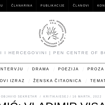
-U
ČLANARINA
PUBLIKACIJE
ČLANOVI
KON
NI I HERCEGOVINI | PEN CENTRE OF 
INTERVJU
DRAMA
POEZIJA
PROZA
OVI IZRAZ
ŽENSKA ČITAONICA
TEMAT
OBJAVIO
SEKRETAR
KRITIKA/ESEJ
16 MARTA, 2022