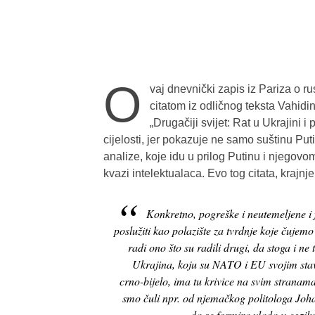
O
vaj dnevnički zapis iz Pariza o r
citatom iz odličnog teksta Vahid
„Drugačiji svijet: Rat u Ukrajini i
cijelosti, jer pokazuje ne samo suštinu Puti
analize, koje idu u prilog Putinu i njegovom
kvazi intelektualaca. Evo tog citata, krajnj
Konkretno, pogreške i neutemeljene i 
poslužiti kao polazište za tvrdnje koje čujem
radi ono što su radili drugi, da stoga i ne 
Ukrajina, koju su NATO i EU svojim stavo
crno-bijelo, ima tu krivice na svim stranam
smo čuli npr. od njemačkog politologa Joha
da se formira vlada u egzil