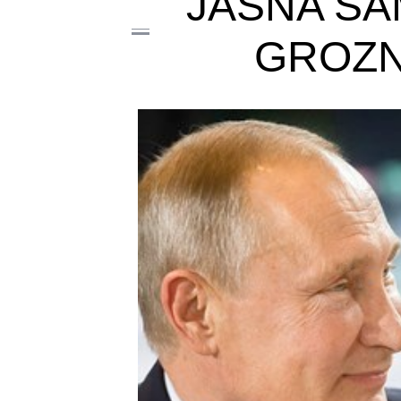
JASNA ŠA
GROZNI