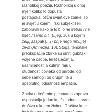
raznolikoj poeziji. Raznolikoj u onoj
mjeri koliko to dopušta
postapokaliptični svijet ove zbirke. To
je svijet u kojem lirski subjekt želi
zaboraviti kako je to bilo
ne trebati / ne
htjeti / samo biti
(
Bijeg
, 16)i u kojem
žel[i] zaspati […] / prije nego rimuj[e]
život
(
Amnezija
, 10). Stoga, tematske
preokupacije zbirke su smrt, gubitak
voljene osobe, teret sjećanja,
usamljenost, a kulminiraju u
otuđenosti čovjeka od prirode, od
sebe samog i od drugih, te u
apsolutnoj odsutnosti empatije.
Zbirka određenim pjesmama zapravo
uspostavlja jedan kritički odnos spram
društva u kojem živimo. Društva koje
insistira na prezentaciji „savršenog