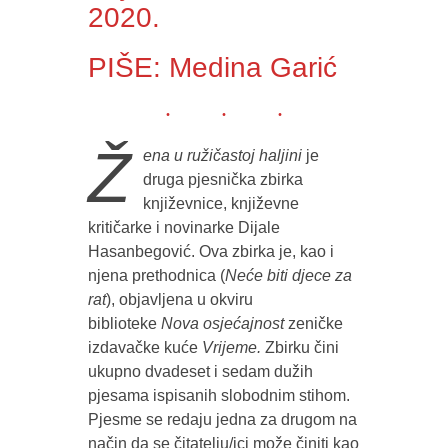
2020.
PIŠE: Medina Garić
Ž
ena u ružičastoj haljini
je
druga pjesnička zbirka
književnice, književne
kritičarke i novinarke Dijale
Hasanbegović. Ova zbirka je, kao i
njena prethodnica (
Neće biti djece za
rat
), objavljena u okviru
biblioteke
Nova osjećajnost
zeničke
izdavačke kuće
Vrijeme.
Zbirku čini
ukupno dvadeset i sedam dužih
pjesama ispisanih slobodnim stihom.
Pjesme se redaju jedna za drugom na
način da se čitatelju/ici može činiti kao