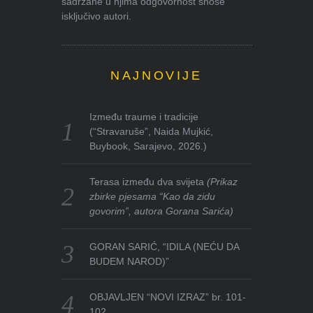
sadržane u njima odgovornost snose
isključivo autori.
NAJNOVIJE
Između traume i tradicije
(“Stravaruše”, Naida Mujkić,
Buybook, Sarajevo, 2026.)
Terasa između dva svijeta
(Prikaz
zbirke pjesama “Kao da zidu
govorim”, autora Gorana Sarića)
GORAN SARIĆ, “IDILA (NEĆU DA
BUDEM NAROD)”
OBJAVLJEN “NOVI IZRAZ” br. 101-
102