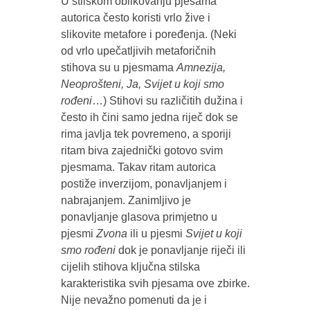
U stilskom oblikovanju pjesama
autorica često koristi vrlo žive i
slikovite metafore i poređenja. (Neki
od vrlo upečatljivih metaforičnih
stihova su u pjesmama
Amnezija,
Neoprošteni, Ja, Svijet u koji smo
rođeni
…) Stihovi su različitih dužina i
često ih čini samo jedna riječ dok se
rima javlja tek povremeno, a sporiji
ritam biva zajednički gotovo svim
pjesmama. Takav ritam autorica
postiže inverzijom, ponavljanjem i
nabrajanjem. Zanimljivo je
ponavljanje glasova primjetno u
pjesmi
Zvona
ili u pjesmi
Svijet u koji
smo rođeni
dok je ponavljanje riječi ili
cijelih stihova ključna stilska
karakteristika svih pjesama ove zbirke.
Nije nevažno pomenuti da je i