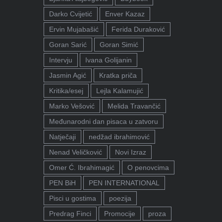
Darko Cvijetić
Enver Kazaz
Ervin Mujabašić
Ferida Duraković
Goran Sarić
Goran Simić
Intervju
Ivana Golijanin
Jasmin Agić
Kratka priča
Kritika/esej
Lejla Kalamujić
Marko Vešović
Melida Travančić
Međunarodni dan pisaca u zatvoru
Natječaji
nedžad ibrahimović
Nenad Veličković
Novi Izraz
Omer Ć. Ibrahimagić
O penovcima
PEN BiH
PEN INTERNATIONAL
Pisci u gostima
poezija
Predrag Finci
Promocije
proza