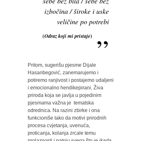
sebe bez bila / sebe bez
izbočina / široke i uske
veličine po potrebi
(
Odraz koji mi pristaje
)
Pritom, sugerišu pjesme Dijale
Hasanbegović, zanemarujemo i
potiremo ranjivost i postajemo udaljeni
i emocionalno hendikepirani. Živa
priroda koja se javlja u pojedinim
pjesmama važna je tematska
odrednica. Na razini zbirke i ona
funkcioniše tako da motivi prirodnih
procesa cvjetanja, uvenuća,
proticanja, kolanja zrcale temu
prolaznosti i patnju svega što je
ikada