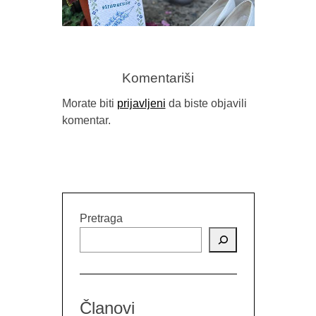
Komentariši
Morate biti
prijavljeni
da biste objavili
komentar.
TERASA 
IZMEĐU TRAUME I TRADICIJE
(PRIKAZ 
(“STRAVARUŠE”, NAIDA MUJKIĆ,
DA ZID
BUYBOOK, SARAJEVO, 2026.)
GO
Pretraga
Članovi