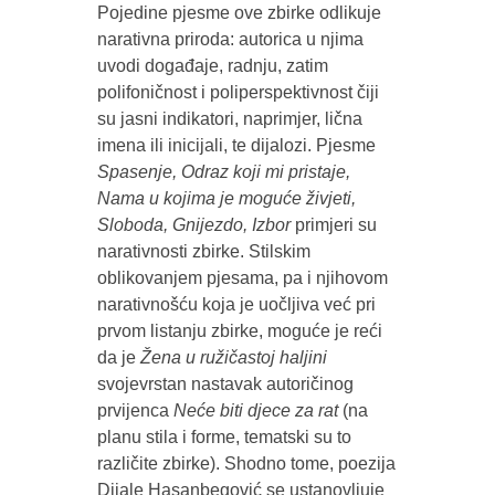
Pojedine pjesme ove zbirke odlikuje
narativna priroda: autorica u njima
uvodi događaje, radnju, zatim
polifoničnost i poliperspektivnost čiji
su jasni indikatori, naprimjer, lična
imena ili inicijali, te dijalozi. Pjesme
Spasenje, Odraz koji mi pristaje,
Nama u kojima je moguće živjeti,
Sloboda, Gnijezdo, Izbor
primjeri su
narativnosti zbirke. Stilskim
oblikovanjem pjesama, pa i njihovom
narativnošću koja je uočljiva već pri
prvom listanju zbirke, moguće je reći
da je
Žena u ružičastoj haljini
svojevrstan nastavak autoričinog
prvijenca
Neće biti djece za rat
(na
planu stila i forme, tematski su to
različite zbirke). Shodno tome, poezija
Dijale Hasanbegović se ustanovljuje