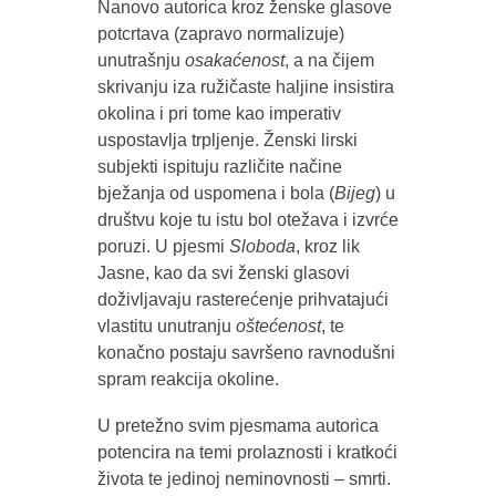
Nanovo autorica kroz ženske glasove
potcrtava (zapravo normalizuje)
unutrašnju
osakaćenost
, a na čijem
skrivanju iza ružičaste haljine insistira
okolina i pri tome kao imperativ
uspostavlja trpljenje. Ženski lirski
subjekti ispituju različite načine
bježanja od uspomena i bola (
Bijeg
) u
društvu koje tu istu bol otežava i izvrće
poruzi. U pjesmi
Sloboda
, kroz lik
Jasne, kao da svi ženski glasovi
doživljavaju rasterećenje prihvatajući
vlastitu unutranju
oštećenost
, te
konačno postaju savršeno ravnodušni
spram reakcija okoline.
U pretežno svim pjesmama autorica
potencira na temi prolaznosti i kratkoći
života te jedinoj neminovnosti – smrti.