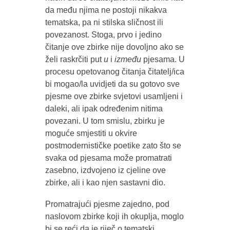
da među njima ne postoji nikakva
tematska, pa ni stilska sličnost ili
povezanost. Stoga, prvo i jedino
čitanje ove zbirke nije dovoljno ako se
želi raskrčiti put
u
i
između
pjesama. U
procesu opetovanog čitanja čitatelj/ica
bi mogao/la uvidjeti da su gotovo sve
pjesme ove zbirke svjetovi usamljeni i
daleki, ali ipak određenim nitima
povezani. U tom smislu, zbirku je
moguće smjestiti u okvire
postmodernističke poetike zato što se
svaka od pjesama može promatrati
zasebno, izdvojeno iz cjeline ove
zbirke, ali i kao njen sastavni dio.
Promatrajući pjesme zajedno, pod
naslovom zbirke koji ih okuplja, moglo
bi se reći da je riječ o tematski