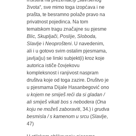
života“, sve mimo toga izopćava i ne
prašta, te besramno polaže pravo na
privatnost pojedinca. Na tom
tematskom tragu značajne su pjesme
Blic, Skupljači, Poslije, Sloboda,
Slavlje
i
Neoprošteni
. U navedenim,
ali i u gotovo svim ostalim pjesmama,
javlja(ju) se lirski subjekt(i) kroz koje
autorica ističe čovjekovu
kompleksnost i ranjivost naspram
društva koje od toga zazire. Društvo je
u pjesmama Dijale Hasanbegović ono
u kojem ne smiješ reći da si gladan /
ali smiješ vikati bos s nebodera
(
Ona
koju ne možeš zaboraviti
, 34.) i
grudva
besmisla / s kamenom u srcu
(
Slavlje
,
47)