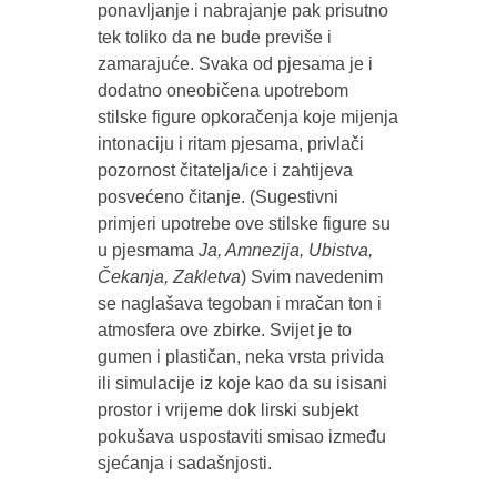
ponavljanje i nabrajanje pak prisutno
tek toliko da ne bude previše i
zamarajuće. Svaka od pjesama je i
dodatno oneobičena upotrebom
stilske figure opkoračenja koje mijenja
intonaciju i ritam pjesama, privlači
pozornost čitatelja/ice i zahtijeva
posvećeno čitanje. (Sugestivni
primjeri upotrebe ove stilske figure su
u pjesmama
Ja, Amnezija, Ubistva,
Čekanja, Zakletva
) Svim navedenim
se naglašava tegoban i mračan ton i
atmosfera ove zbirke. Svijet je to
gumen i plastičan, neka vrsta privida
ili simulacije iz koje kao da su isisani
prostor i vrijeme dok lirski subjekt
pokušava uspostaviti smisao između
sjećanja i sadašnjosti.