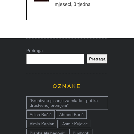
mjeseci, 3 tjedna
Pretraga
Pretraga
OZNAKE
"Kreativno pisanje za mlade - put ka
društvenoj promjeni"
Adisa Bašić
Ahmed Burić
Almin Kaplan
Asmir Kujović
Bjanka Alajbegović
Buybook