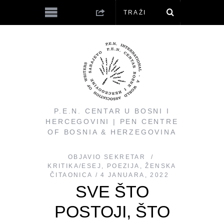
P.E.N. CENTAR U BOSNI I
HERCEGOVINI | PEN CENTRE
OF BOSNIA & HERZEGOVINA
OBJAVIO
SEKRETAR
KRITIKA/ESEJ
,
POEZIJA
,
ŽENSKA
ČITAONICA
4 JANUARA, 2022
SVE ŠTO
POSTOJI, ŠTO