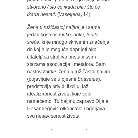
stvoreno / što će ikada biti / što će
ikada nestati.
(
Vaseljena
, 14)
Žena u ružičastoj haljini
je i sama
jedan kosmos
muke, buke, ludila,
sreće
, krije mnogo skrivenih značenja
do kojih je moguće doprijeti ako
čitatelj/ica strpljivo pristupi svim
stazama asocijacija i metafora. Sam
naslov zbirke, žena u ružičastoj haljini
(pojavljuje se u pjesmi
Spasenje
),
predstavlja privid, fikciju, laž,
idealiziranost života koje sebi
namećemo. Tu haljinu zapravo Dijala
Hasanbegović otkopčava i ogoljava
svu nesavršenost života.