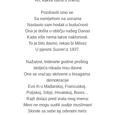
“Ah, kakva istina u imenu.”

Pozdravili smo se.

Sa osmijehom na usnama

Nastavio sam hodati u budućnost

Ona je došla u obličju našeg Danas

Kada više nema takve naklonosti.

To je bilo davno, rekao bi Milosz

U pjesmi 
Susret 
iz 1937.

Nažalost, tridesete godine prošlog 
stoljeća nikada nisu davne

One se vraćaju skrivene u bisagama 
demokracije

Evo ih u Mađarskoj, Francuskoj, 
Poljskoj, Srbiji, Hrvatskoj, Bosni…

Meni ne mogu suditi sudije muslimani

Skinite sa sebe taj odvratni miris 