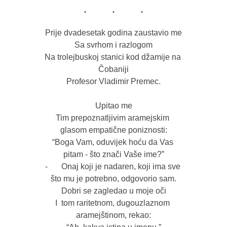
Prije dvadesetak godina zaustavio me

Sa svrhom i razlogom

Na trolejbuskoj stanici kod džamije na 
Čobaniji

Profesor Vladimir Premec.

Upitao me

Tim prepoznatljivim aramejskim 
glasom empatične poniznosti:

“Boga Vam, oduvijek hoću da Vas 
pitam - što znači Vaše ime?”

-	Onaj koji je nadaren, koji ima sve 
što mu je potrebno, odgovorio sam.

Dobri se zagledao u moje oči

I  tom raritetnom, dugouzlaznom 
aramejštinom, rekao:
