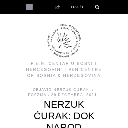
P.E.N. CENTAR U BOSNI I
HERCEGOVINI | PEN CENTRE
OF BOSNIA & HERZEGOVINA
OBJAVIO
NERZUK ĆURAK
POEZIJA
29 DECEMBRA, 2021
NERZUK
ĆURAK: DOK
NAROD