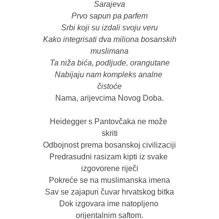
Sarajeva

Prvo sapun pa parfem

Srbi koji su izdali svoju veru

Kako integrisati dva miliona bosanskih 
muslimana

Ta niža bića, podljude, orangutane

Nabijaju nam kompleks analne 
čistoće
Nama, arijevcima Novog Doba.

Heidegger s Pantovčaka ne može 
skriti

Odbojnost prema bosanskoj civilizaciji

Predrasudni rasizam kipti iz svake 
izgovorene riječi

Pokreće se na muslimanska imena

Sav se zajapuri čuvar hrvatskog bitka

Dok izgovara ime natopljeno 
orijentalnim saftom.
