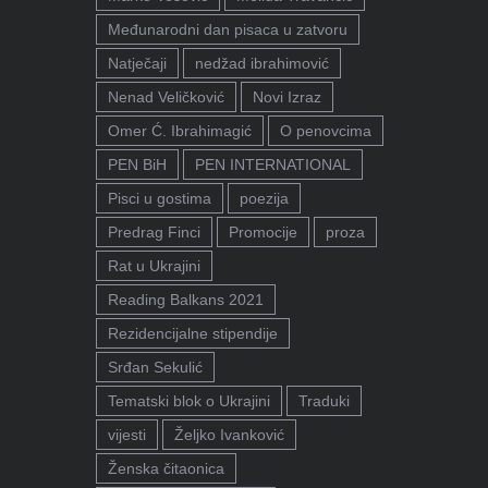
Međunarodni dan pisaca u zatvoru
Natječaji
nedžad ibrahimović
Nenad Veličković
Novi Izraz
Omer Ć. Ibrahimagić
O penovcima
PEN BiH
PEN INTERNATIONAL
Pisci u gostima
poezija
Predrag Finci
Promocije
proza
Rat u Ukrajini
Reading Balkans 2021
Rezidencijalne stipendije
Srđan Sekulić
Tematski blok o Ukrajini
Traduki
vijesti
Željko Ivanković
Ženska čitaonica