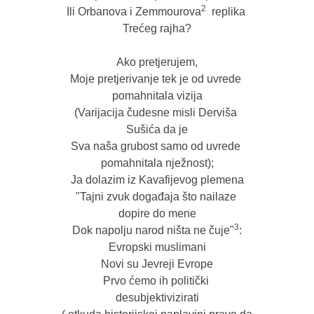
2
Ili Orbanova i Zemmourova
  replika 
Trećeg rajha?

Ako pretjerujem,

Moje pretjerivanje tek je od uvrede 
pomahnitala vizija

(Varijacija čudesne misli Derviša 
Sušića da je

Sva naša grubost samo od uvrede 
pomahnitala nježnost);

Ja dolazim iz Kavafijevog plemena

"Tajni zvuk događaja što nailaze 
dopire do mene

3
Dok napolju narod ništa ne čuje"
:

Evropski muslimani

Novi su Jevreji Evrope

Prvo ćemo ih politički 
desubjektivizirati
