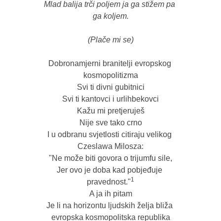
Mlad balija trči poljem ja ga stižem pa 
ga koljem.
(Plače mi se)
Dobronamjerni branitelji evropskog 
kosmopolitizma

Svi ti divni gubitnici

Svi ti kantovci i urlihbekovci

Kažu mi pretjeruješ

Nije sve tako crno

I u odbranu svjetlosti citiraju velikog 
Czeslawa Milosza:

"Ne može biti govora o trijumfu sile,

Jer ovo je doba kad pobjeđuje 
1
pravednost."
A ja ih pitam

Je li na horizontu ljudskih želja bliža 
evropska kosmopolitska republika
