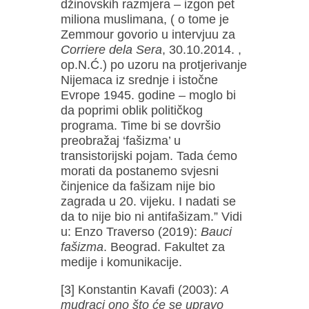
džinovskih razmjera – izgon pet
miliona muslimana, ( o tome je
Zemmour govorio u intervjuu za
Corriere dela Sera
, 30.10.2014. ,
op.N.Ć.) po uzoru na protjerivanje
Nijemaca iz srednje i istočne
Evrope 1945. godine – moglo bi
da poprimi oblik političkog
programa. Time bi se dovršio
preobražaj ‘fašizma’ u
transistorijski pojam. Tada ćemo
morati da postanemo svjesni
činjenice da fašizam nije bio
zagrada u 20. vijeku. I nadati se
da to nije bio ni antifašizam.” Vidi
u: Enzo Traverso (2019):
Bauci
fašizma
. Beograd. Fakultet za
medije i komunikacije.
[3] Konstantin Kavafi (2003):
A
mudraci ono što će se upravo