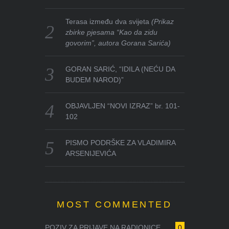
Terasa između dva svijeta
(Prikaz
zbirke pjesama “Kao da zidu
govorim”, autora Gorana Sarića)
GORAN SARIĆ, “IDILA (NEĆU DA
BUDEM NAROD)”
OBJAVLJEN “NOVI IZRAZ” br. 101-
102
PISMO PODRŠKE ZA VLADIMIRA
ARSENIJEVIĆA
MOST COMMENTED
POZIV ZA PRIJAVE NA RADIONICE ...
0