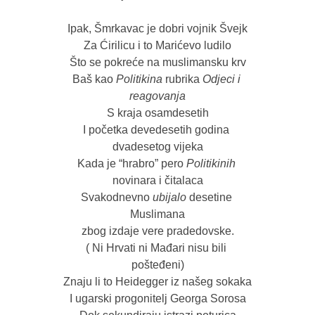
Ipak, Šmrkavac je dobri vojnik Švejk

Za Ćirilicu i to Marićevo ludilo

Što se pokreće na muslimansku krv

Baš kao 
Politikina 
rubrika 
Odjeci i 
reagovanja
S kraja osamdesetih

I početka devedesetih godina 
dvadesetog vijeka

Kada je “hrabro” pero 
Politikinih 
novinara i čitalaca

Svakodnevno 
ubijalo 
desetine 
Muslimana

zbog izdaje vere pradedovske.

( Ni Hrvati ni Mađari nisu bili 
pošteđeni)

Znaju li to Heidegger iz našeg sokaka

I ugarski progonitelj Georga Sorosa
