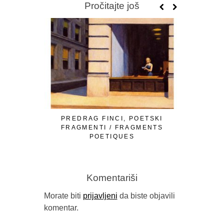
Pročitajte još
PREDRAG FINCI, POETSKI
OMER Ć. I
FRAGMENTI / FRAGMENTS
LJUTE 
POETIQUES
Komentariši
Morate biti
prijavljeni
da biste objavili
komentar.