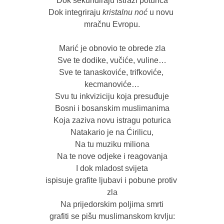
Dok sekundiraju istrazi poturica

Dok integriraju 
kristalnu noć
 u novu 
mračnu Evropu.

Marić je obnovio te obrede zla

Sve te dodike, vučiće, vuline…

Sve te tanaskoviće, trifkoviće, 
kecmanoviće…

Svu tu inkviziciju koja presuđuje

Bosni i bosanskim muslimanima

Koja zaziva novu istragu poturica

Natakario je na Ćirilicu,

Na tu muziku miliona

Na te nove odjeke i reagovanja

I dok mladost svijeta

ispisuje grafite ljubavi i pobune protiv 
zla

Na prijedorskim poljima smrti
