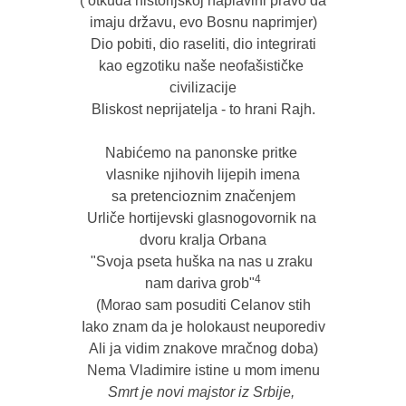
( otkuda historijskoj naplavini pravo da 
imaju državu, evo Bosnu naprimjer)

Dio pobiti, dio raseliti, dio integrirati

kao egzotiku naše neofašističke 
civilizacije

Bliskost neprijatelja - to hrani Rajh.

Nabićemo na panonske pritke 
vlasnike njihovih lijepih imena

sa pretencioznim značenjem

Urliče hortijevski glasnogovornik na 
dvoru kralja Orbana

"Svoja pseta huška na nas u zraku 
4
nam dariva grob"
(Morao sam posuditi Celanov stih

Iako znam da je holokaust neuporediv

Ali ja vidim znakove mračnog doba)

Smrt je novi majstor iz Srbije, 