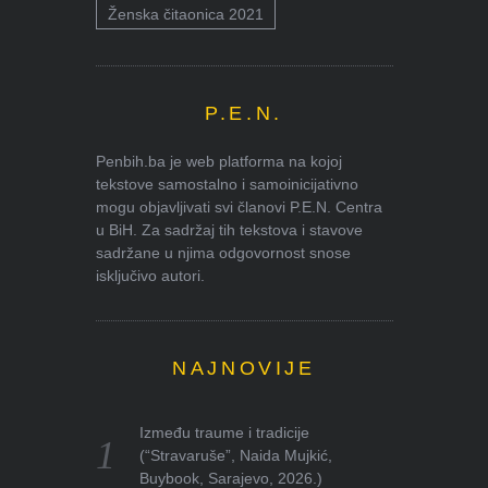
Ženska čitaonica 2021
P.E.N.
Penbih.ba je web platforma na kojoj
tekstove samostalno i samoinicijativno
mogu objavljivati svi članovi P.E.N. Centra
u BiH. Za sadržaj tih tekstova i stavove
sadržane u njima odgovornost snose
isključivo autori.
NAJNOVIJE
Između traume i tradicije
(“Stravaruše”, Naida Mujkić,
Buybook, Sarajevo, 2026.)