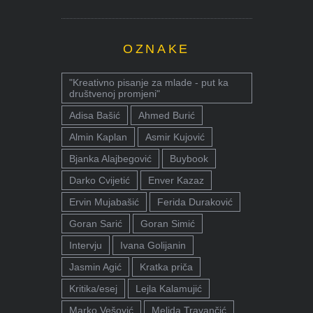
OZNAKE
"Kreativno pisanje za mlade - put ka
društvenoj promjeni"
Adisa Bašić
Ahmed Burić
Almin Kaplan
Asmir Kujović
Bjanka Alajbegović
Buybook
Darko Cvijetić
Enver Kazaz
Ervin Mujabašić
Ferida Duraković
Goran Sarić
Goran Simić
Intervju
Ivana Golijanin
Jasmin Agić
Kratka priča
Kritika/esej
Lejla Kalamujić
Marko Vešović
Melida Travančić