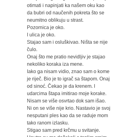
otimati i napinjati ka našem oku kao
da bubri od naučenih pokreta što se
neumitno oblikuju u strast.
Pozornica je oko.
I ulica je oko.
Stajao sam i osluškivao. Ništa se nije
čulo.
Onaj što me pratio nevidljiv je stajao
nekoliko koraka iza mene.
Iako ga nisam vidio, znao sam o kome
je riječ. Bio je to igrač sa štapom. Onaj
od sinoć. Čekao je da krenem. I
udarcima štapa imitirao moje korake.
Nisam se više osvrtao dok sam išao.
Ni on se više nije krio. Nastavio je svoj
nesputani ples kao da se raduje mom
tako ranom izlasku.
Stigao sam pred krčmu u svitanje.