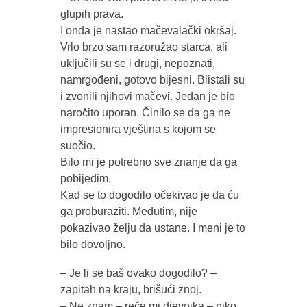
glupih prava.
I onda je nastao mačevalački okršaj.
Vrlo brzo sam razoružao starca, ali
uključili su se i drugi, nepoznati,
namrgođeni, gotovo bijesni. Blistali su
i zvonili njihovi mačevi. Jedan je bio
naročito uporan. Činilo se da ga ne
impresionira vještina s kojom se
suočio.
Bilo mi je potrebno sve znanje da ga
pobijedim.
Kad se to dogodilo očekivao je da ću
ga proburaziti. Međutim, nije
pokazivao želju da ustane. I meni je to
bilo dovoljno.
– Je li se baš ovako dogodilo? –
zapitah na kraju, brišući znoj.
– Ne znam – reče mi djevojka – niko