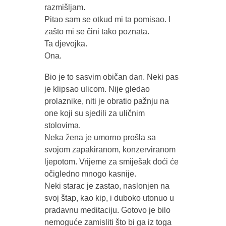
razmišljam.
Pitao sam se otkud mi ta pomisao. I
zašto mi se čini tako poznata.
Ta djevojka.
Ona.
Bio je to sasvim običan dan. Neki pas
je klipsao ulicom. Nije gledao
prolaznike, niti je obratio pažnju na
one koji su sjedili za uličnim
stolovima.
Neka žena je umorno prošla sa
svojom zapakiranom, konzerviranom
ljepotom. Vrijeme za smiješak doći će
očigledno mnogo kasnije.
Neki starac je zastao, naslonjen na
svoj štap, kao kip, i duboko utonuo u
pradavnu meditaciju. Gotovo je bilo
nemoguće zamisliti što bi ga iz toga