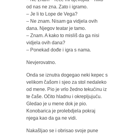
od nas ne zna. Zato i igramo.
– Je li to Lope de Vega?
– Ne znam. Nisam ga vidjela ovih
dana. Njegov teatar je tamo.
– Znam. A kako to misliš da ga nisi
vidjela ovih dana?
– Ponekad dođe i igra s nama.
Nevjerovatno.
Onda se iznutra dogegao neki kepec s
velikom čašom i sjeo za stol nedaleko
od mene. Pio je vrlo žedno tekućinu iz
te čaše. Očito hladnu i okrepljujuću.
Gledao je u mene dok je pio.
Konobarica je prolebdjela pokraj
njega kao da ga ne vidi.
Nakašljao se i obrisao svoje pune