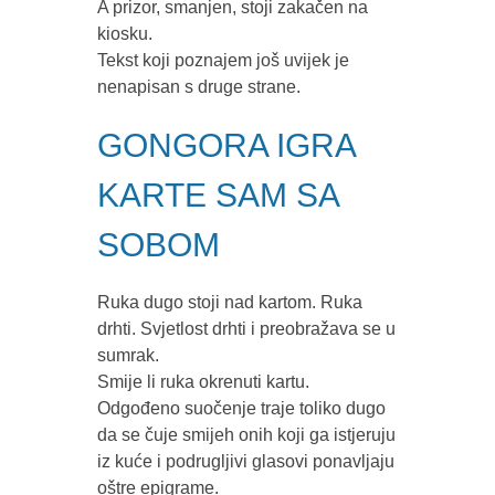
A prizor, smanjen, stoji zakačen na
kiosku.
Tekst koji poznajem još uvijek je
nenapisan s druge strane.
GONGORA IGRA
KARTE SAM SA
SOBOM
Ruka dugo stoji nad kartom. Ruka
drhti. Svjetlost drhti i preobražava se u
sumrak.
Smije li ruka okrenuti kartu.
Odgođeno suočenje traje toliko dugo
da se čuje smijeh onih koji ga istjeruju
iz kuće i podrugljivi glasovi ponavljaju
oštre epigrame.