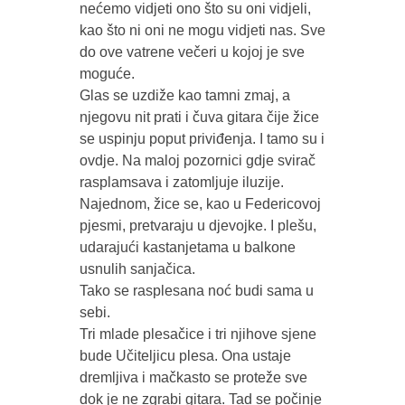
nećemo vidjeti ono što su oni vidjeli,
kao što ni oni ne mogu vidjeti nas. Sve
do ove vatrene večeri u kojoj je sve
moguće.
Glas se uzdiže kao tamni zmaj, a
njegovu nit prati i čuva gitara čije žice
se uspinju poput priviđenja. I tamo su i
ovdje. Na maloj pozornici gdje svirač
rasplamsava i zatomljuje iluzije.
Najednom, žice se, kao u Federicovoj
pjesmi, pretvaraju u djevojke. I plešu,
udarajući kastanjetama u balkone
usnulih sanjačica.
Tako se rasplesana noć budi sama u
sebi.
Tri mlade plesačice i tri njihove sjene
bude Učiteljicu plesa. Ona ustaje
dremljiva i mačkasto se proteže sve
dok je ne zgrabi gitara. Tad se počinje