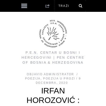
P.E.N. CENTAR U BOSNI I
HERCEGOVINI | PEN CENTRE
OF BOSNIA & HERZEGOVINA
OBJAVIO
ADMINISTRATOR
POEZIJA
,
POEZIJA U PROZI
9
DECEMBRA, 2020
IRFAN
HOROZOVIĆ :