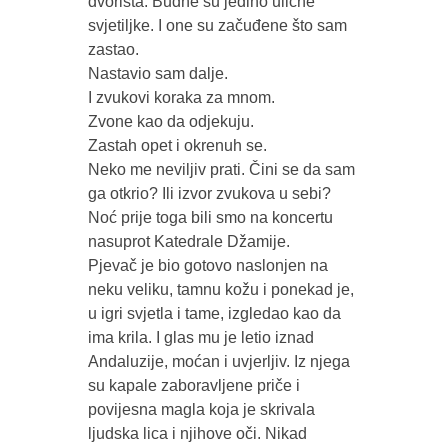
dvorišta. Budne su jedino ulične
svjetiljke. I one su začuđene što sam
zastao.
Nastavio sam dalje.
I zvukovi koraka za mnom.
Zvone kao da odjekuju.
Zastah opet i okrenuh se.
Neko me neviljiv prati. Čini se da sam
ga otkrio? Ili izvor zvukova u sebi?
Noć prije toga bili smo na koncertu
nasuprot Katedrale Džamije.
Pjevač je bio gotovo naslonjen na
neku veliku, tamnu kožu i ponekad je,
u igri svjetla i tame, izgledao kao da
ima krila. I glas mu je letio iznad
Andaluzije, moćan i uvjerljiv. Iz njega
su kapale zaboravljene priče i
povijesna magla koja je skrivala
ljudska lica i njihove oči. Nikad