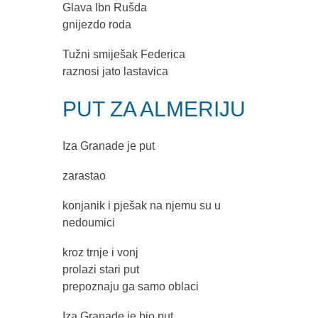
Glava Ibn Rušda
gnijezdo roda
Tužni smiješak Federica
raznosi jato lastavica
PUT ZA ALMERIJU
Iza Granade je put
zarastao
konjanik i pješak na njemu su u
nedoumici
kroz trnje i vonj
prolazi stari put
prepoznaju ga samo oblaci
Iza Granade je bio put