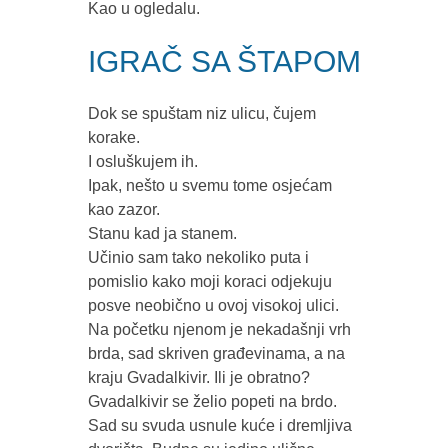
Kao u ogledalu.
IGRAČ SA ŠTAPOM
Dok se spuštam niz ulicu, čujem
korake.
I osluškujem ih.
Ipak, nešto u svemu tome osjećam
kao zazor.
Stanu kad ja stanem.
Učinio sam tako nekoliko puta i
pomislio kako moji koraci odjekuju
posve neobično u ovoj visokoj ulici.
Na početku njenom je nekadašnji vrh
brda, sad skriven građevinama, a na
kraju Gvadalkivir. Ili je obratno?
Gvadalkivir se želio popeti na brdo.
Sad su svuda usnule kuće i dremljiva