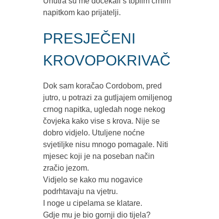
Unutra su me dočekali s toplim crnim
napitkom kao prijatelji.
PRESJEČENI
KROVOPOKRIVAČ
Dok sam koračao Cordobom, pred
jutro, u potrazi za gutljajem omiljenog
crnog napitka, ugledah noge nekog
čovjeka kako vise s krova. Nije se
dobro vidjelo. Utuljene noćne
svjetiljke nisu mnogo pomagale. Niti
mjesec koji je na poseban način
zračio jezom.
Vidjelo se kako mu nogavice
podrhtavaju na vjetru.
I noge u cipelama se klatare.
Gdje mu je bio gornji dio tijela?