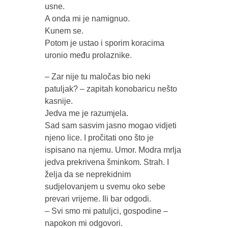
usne.
A onda mi je namignuo.
Kunem se.
Potom je ustao i sporim koracima
uronio među prolaznike.
– Zar nije tu maločas bio neki
patuljak? – zapitah konobaricu nešto
kasnije.
Jedva me je razumjela.
Sad sam sasvim jasno mogao vidjeti
njeno lice. I pročitati ono što je
ispisano na njemu. Umor. Modra mrlja
jedva prekrivena šminkom. Strah. I
želja da se neprekidnim
sudjelovanjem u svemu oko sebe
prevari vrijeme. Ili bar odgodi.
– Svi smo mi patuljci, gospodine –
napokon mi odgovori.