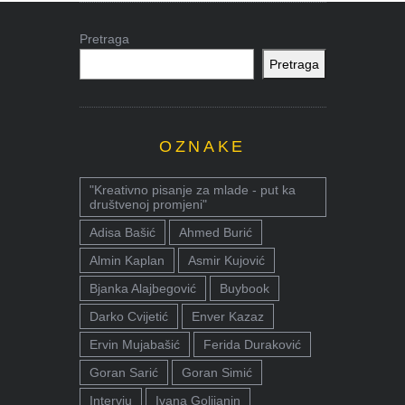
Pretraga
Pretraga
OZNAKE
"Kreativno pisanje za mlade - put ka
društvenoj promjeni"
Adisa Bašić
Ahmed Burić
Almin Kaplan
Asmir Kujović
Bjanka Alajbegović
Buybook
Darko Cvijetić
Enver Kazaz
Ervin Mujabašić
Ferida Duraković
Goran Sarić
Goran Simić
Intervju
Ivana Golijanin