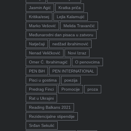
Jasmin Agić
Kratka priča
Kritika/esej
Lejla Kalamujić
Marko Vešović
Melida Travančić
Međunarodni dan pisaca u zatvoru
Natječaji
nedžad ibrahimović
Nenad Veličković
Novi Izraz
Omer Ć. Ibrahimagić
O penovcima
PEN BiH
PEN INTERNATIONAL
Pisci u gostima
poezija
Predrag Finci
Promocije
proza
Rat u Ukrajini
Reading Balkans 2021
Rezidencijalne stipendije
Srđan Sekulić