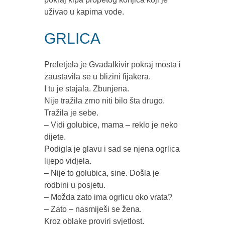
uživao u kapima vode.
GRLICA
Preletjela je Gvadalkivir pokraj mosta i
zaustavila se u blizini fijakera.
I tu je stajala. Zbunjena.
Nije tražila zrno niti bilo šta drugo.
Tražila je sebe.
– Vidi golubice, mama – reklo je neko
dijete.
Podigla je glavu i sad se njena ogrlica
lijepo vidjela.
– Nije to golubica, sine. Došla je
rodbini u posjetu.
– Možda zato ima ogrlicu oko vrata?
– Zato – nasmiješi se žena.
Kroz oblake proviri svjetlost.