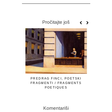
Pročitajte još
PREDRAG FINCI, POETSKI
OMER Ć. I
FRAGMENTI / FRAGMENTS
LJUTE 
POETIQUES
Komentariši