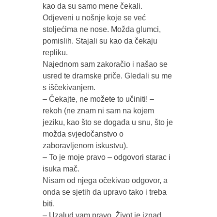
kao da su samo mene čekali.
Odjeveni u nošnje koje se već
stoljećima ne nose. Možda glumci,
pomislih. Stajali su kao da čekaju
repliku.
Najednom sam zakoračio i našao se
usred te dramske priče. Gledali su me
s iščekivanjem.
– Čekajte, ne možete to učiniti! –
rekoh (ne znam ni sam na kojem
jeziku, kao što se događa u snu, što je
možda svjedočanstvo o
zaboravljenom iskustvu).
– To je moje pravo – odgovori starac i
isuka mač.
Nisam od njega očekivao odgovor, a
onda se sjetih da upravo tako i treba
biti.
– Uzalud vam pravo. Život je iznad