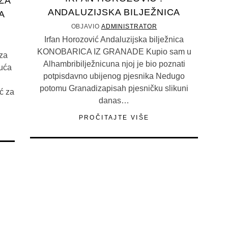
ZA
ANDALUZIJSKA BILJEŽNICA
A
OBJAVIO
ADMINISTRATOR
Irfan Horozović Andaluzijska bilježnica
KONOBARICA IZ GRANADE Kupio sam u
za
Alhambribilježnicuna njoj je bio poznati
kuća
potpisdavno ubijenog pjesnika Nedugo
potomu Granadizapisah pjesničku slikuni
ć za
danas…
PROČITAJTE VIŠE