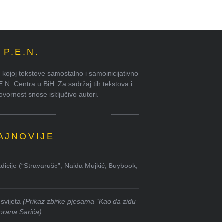
P.E.N.
kojoj tekstove samostalno i samoinicijativno
.E.N. Centra u BiH. Za sadržaj tih tekstova i
ornost snose isključivo autori.
AJNOVIJE
dicije (“Stravaruše”, Naida Mujkić, Buybook,
svijeta
(Prikaz zbirke pjesama “Kao da zidu
orana Sarića)