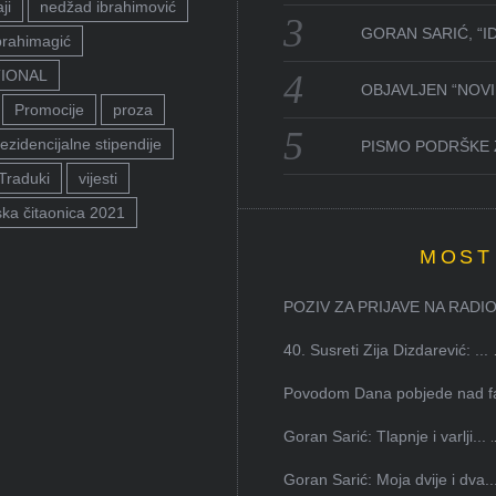
ji
nedžad ibrahimović
GORAN SARIĆ, “I
brahimagić
TIONAL
OBJAVLJEN “NOVI 
Promocije
proza
ezidencijalne stipendije
PISMO PODRŠKE 
Traduki
vijesti
ka čitaonica 2021
MOST
POZIV ZA PRIJAVE NA RADION
40. Susreti Zija Dizdarević: ...
Povodom Dana pobjede nad faš
Goran Sarić: Tlapnje i varlji...
Goran Sarić: Moja dvije i dva..