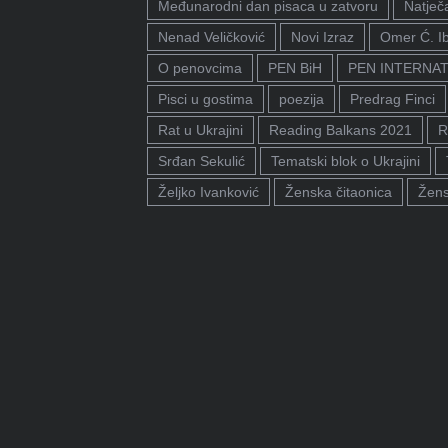
Međunarodni dan pisaca u zatvoru
Natječa
Nenad Veličković
Novi Izraz
Omer Ć. I
O penovcima
PEN BiH
PEN INTERNA
Pisci u gostima
poezija
Predrag Finci
Rat u Ukrajini
Reading Balkans 2021
R
Srđan Sekulić
Tematski blok o Ukrajini
Željko Ivanković
Ženska čitaonica
Žens