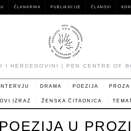
-U
ČLANARINA
PUBLIKACIJE
ČLANOVI
KON
NI I HERCEGOVINI | PEN CENTRE OF 
INTERVJU
DRAMA
POEZIJA
PROZA
OVI IZRAZ
ŽENSKA ČITAONICA
TEMAT
POEZIJA U PROZ