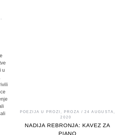
,
se
tve
i u
a
vili
nce
enje
li
POEZIJA U PROZI
,
PROZA
24 AUGUSTA,
ali
2020
NADIJA REBRONJA: KAVEZ ZA
PIANO