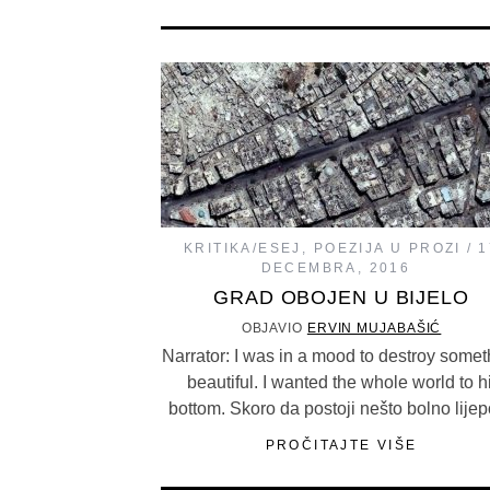
KRITIKA/ESEJ
,
POEZIJA U PROZI
1
DECEMBRA, 2016
GRAD OBOJEN U BIJELO
OBJAVIO
ERVIN MUJABAŠIĆ
Narrator: I was in a mood to destroy somet
beautiful. I wanted the whole world to hi
bottom. Skoro da postoji nešto bolno lij
PROČITAJTE VIŠE