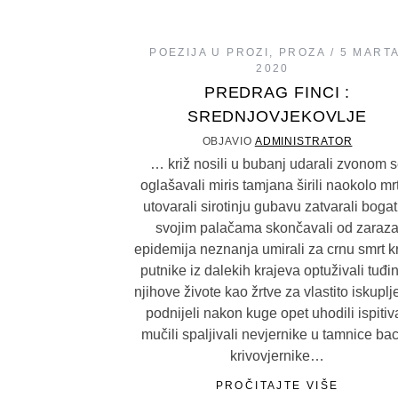
POEZIJA U PROZI
,
PROZA
5 MARTA
2020
PREDRAG FINCI :
SREDNJOVJEKOVLJE
OBJAVIO
ADMINISTRATOR
… križ nosili u bubanj udarali zvonom 
oglašavali miris tamjana širili naokolo mr
utovarali sirotinju gubavu zatvarali bogat
svojim palačama skončavali od zaraz
epidemija neznanja umirali za crnu smrt kri
putnike iz dalekih krajeva optuživali tuđi
njihove živote kao žrtve za vlastito iskuplj
podnijeli nakon kuge opet uhodili ispitiva
mučili spaljivali nevjernike u tamnice bac
krivovjernike…
PROČITAJTE VIŠE