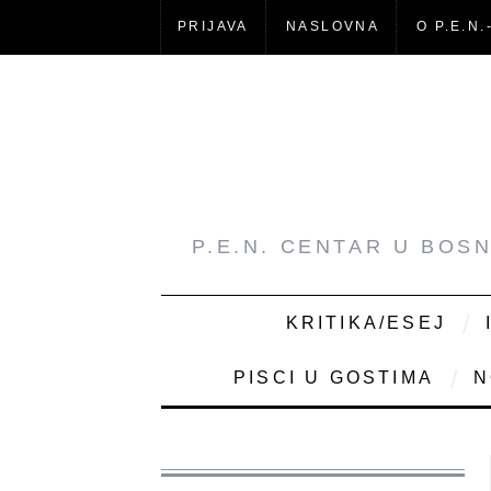
PRIJAVA
NASLOVNA
O P.E.N.
P.E.N. CENTAR U BOS
KRITIKA/ESEJ
PISCI U GOSTIMA
N