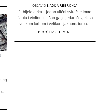
OBJAVIO
NADIJA REBRONJA
1. bijela dirka – jedan ulični svirač je imao
flautu i violinu. slušao ga je jedan čovjek sa
velikom torbom i velikom jaknom. torba…
PROČITAJTE VIŠE
7
hing
t
epo…