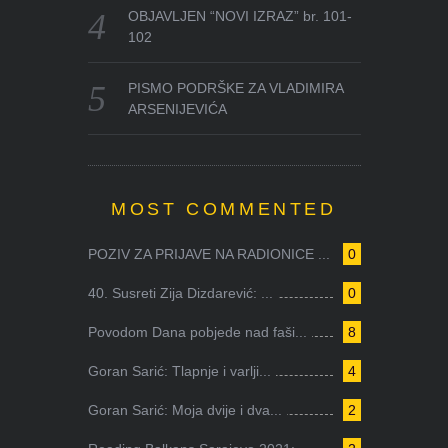
OBJAVLJEN “NOVI IZRAZ” br. 101-
102
PISMO PODRŠKE ZA VLADIMIRA
ARSENIJEVIĆA
MOST COMMENTED
POZIV ZA PRIJAVE NA RADIONICE ...
0
40. Susreti Zija Dizdarević: ...
0
Povodom Dana pobjede nad faši...
8
Goran Sarić: Tlapnje i varlji...
4
Goran Sarić: Moja dvije i dva...
2