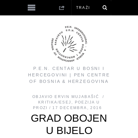
P.E.N. CENTAR U BOSNI I
HERCEGOVINI | PEN CENTRE
OF BOSNIA & HERZEGOVINA
OBJAVIO
ERVIN MUJABAŠIĆ
KRITIKA/ESEJ
,
POEZIJA U
PROZI
17 DECEMBRA, 2016
GRAD OBOJEN
U BIJELO