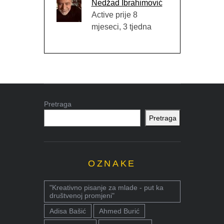
Nedžad Ibrahimović
Active prije 8
mjeseci, 3 tjedna
Pretraga
Pretraga
OZNAKE
"Kreativno pisanje za mlade - put ka
društvenoj promjeni"
Adisa Bašić
Ahmed Burić