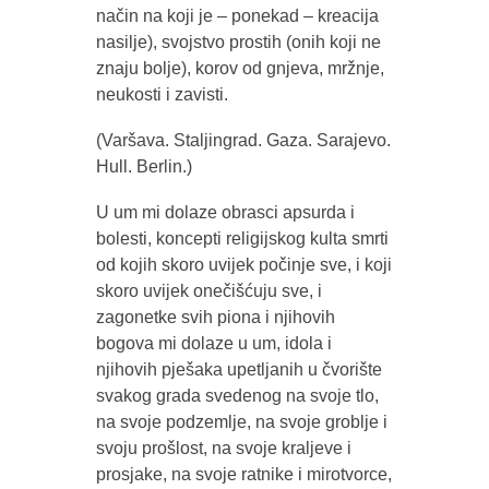
način na koji je – ponekad – kreacija
nasilje), svojstvo prostih (onih koji ne
znaju bolje), korov od gnjeva, mržnje,
neukosti i zavisti.
(Varšava. Staljingrad. Gaza. Sarajevo.
Hull. Berlin.)
U um mi dolaze obrasci apsurda i
bolesti, koncepti religijskog kulta smrti
od kojih skoro uvijek počinje sve, i koji
skoro uvijek onečišćuju sve, i
zagonetke svih piona i njihovih
bogova mi dolaze u um, idola i
njihovih pješaka upetljanih u čvorište
svakog grada svedenog na svoje tlo,
na svoje podzemlje, na svoje groblje i
svoju prošlost, na svoje kraljeve i
prosjake, na svoje ratnike i mirotvorce,