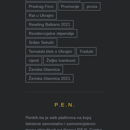
Predrag Finci
Promocije
proza
Rat u Ukrajini
Reading Balkans 2021
Rezidencijalne stipendije
Srđan Sekulić
Tematski blok o Ukrajini
Traduki
vijesti
Željko Ivanković
Ženska čitaonica
Ženska čitaonica 2021
P.E.N.
Penbih.ba je web platforma na kojoj
tekstove samostalno i samoinicijativno
mogu objavljivati svi članovi P.E.N. Centra