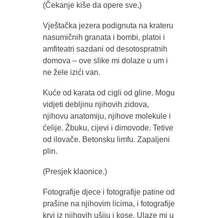
(Čekanje kiše da opere sve.)
Vještačka jezera podignuta na krateru
nasumičnih granata i bombi, platoi i
amfiteatri sazdani od desotospratnih
domova – ove slike mi dolaze u um i
ne žele izići van.
Kuće od karata od cigli od gline. Mogu
vidjeti debljinu njihovih zidova,
njihovu anatomiju, njihove molekule i
ćelije. Žbuku, cijevi i dimovode. Tetive
od ilovače. Betonsku limfu. Zapaljeni
plin.
(Presjek klaonice.)
Fotografije djece i fotografije patine od
prašine na njihovim licima, i fotografije
krvi iz njihovih ušiju i kose. Ulaze mi u