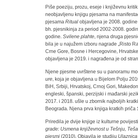
Piše poeziju, prozu, eseje i književnu krit
neobjavljenu knjigu pjesama na manifesta
pjesama
Ritual
objavljena je 2008. godine 
bh. pjesnikinja za period 2002-2008. godin
godine.
Svilene plahte
, njena druga pjesni
bila je u najužem izboru nagrade „Risto Ra
Crne Gore, Bosne i Hercegovine, Hrvatske 
objavljena je 2019. i nagrađena je od stra
Njene pjesme uvrštene su u panoramu m
ure
, koja je objavljena u Bijelom Polju 20
BiH, Srbiji, Hrvatskoj, Crnoj Gori, Makedon
engleski, španski, perzijski i mađarski jezi
2017. i 2018. ušle u zbornik najboljih krat
Beograda. Njena prva knjiga kratkih priča
Priredila je dvije knjige iz kulturne povije
grade:
Usmena književnost u Tešnju, Teša
pjesmi
(2010). Objavila je studiju
Ulaznica 