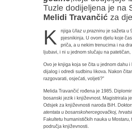
Tuzle dodijeljena je na
Melidi Travančić
za dj
K
njiga
Ulaz u prazninu
je sažeta u 9
pjesnikinja. U ovom djelu koje čas
priča, a u nekim trenucima i na dram
ljubavi, i ni u jednom slučaju na patetičan,
Ovo je knjiga koja se čita u jednom dahu i 
dijalog i odredi sudbinu likova. Nakon čitan
razgovarati, osjećati, voljeti?”
Melida Travančić rođena je 1985. Diplomira
bosanski jezik i književnost. Magistrirala 
Odsjek za književnosti naroda BiH. Dokto
atentata u bosanskohercegovačkoj, hrvatsko
Fakultetu humanističkih nauka u Mostaru, 
područja književnosti.