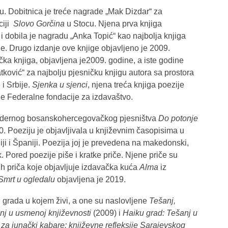
iku. Dobitnica je treće nagrade „Mak Dizdar“ za
ciji
Slovo Gorčina
u Stocu. Njena prva knjiga
i dobila je nagradu „Anka Topić“ kao najbolja knjiga
e. Drugo izdanje ove knjige objavljeno je 2009.
čka knjiga, objavljena je2009. godine, a iste godine
tković“ za najbolju pjesničku knjigu autora sa prostora
i Srbije.
Sjenka u sjenci
, njena treća knjiga poezije
ne Federalne fondacije za izdavaštvo.
odernog bosanskohercegovačkog pjesništva
Do potonje
10. Poeziju je objavljivala u književnim časopisima u
iji i Španiji. Poezija joj je prevedena na makedonski,
k. Pored poezije piše i kratke priče. Njene priče su
kih priča koje objavljuje izdavačka kuća
Alma
iz
Smrt u ogledalu
objavljena je 2019.
sti grada u kojem živi, a one su naslovljene
Tešanj,
nj u usmenoj
književnosti
(2009) i
Haiku grad: Tešanj u
za junački kabare: književne refleksije Sarajevskog