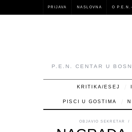
PRIJAVA
NASLOVNA
O P.E.N.
P.E.N. CENTAR U BOS
KRITIKA/ESEJ
PISCI U GOSTIMA
N
OBJAVIO
SEKRETAR