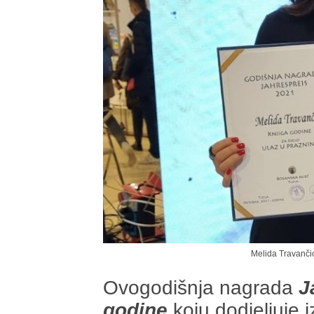
Melida Travanči
Ovogodišnja nagrada
J
godine
,koju dodjeljuje 