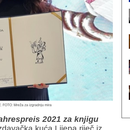
ć. FOTO: Mreža za izgradnju mira
ahrespreis 2021
za knjigu
izdavačka kuća Lijepa riječ iz