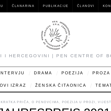
-U
ČLANARINA
PUBLIKACIJE
ČLANOVI
KON
NI I HERCEGOVINI | PEN CENTRE OF 
INTERVJU
DRAMA
POEZIJA
PROZA
OVI IZRAZ
ŽENSKA ČITAONICA
TEMAT
KRATKA PRIČA
,
O PENOVCIMA
,
POEZIJA U PROZI
,
VIJEST