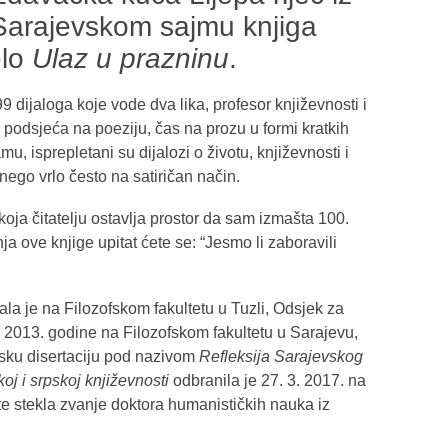
 Sarajevskom sajmu knjiga
elo
Ulaz u prazninu
.
9 dijaloga koje vode dva lika, profesor književnosti i
 podsjeća na poeziju, čas na prozu u formi kratkih
u, isprepletani su dijalozi o životu, književnosti i
 nego vrlo često na satiričan način.
koja čitatelju ostavlja prostor da sam izmašta 100.
ja ove knjige upitat ćete se: “Jesmo li zaboravili
la je na Filozofskom fakultetu u Tuzli, Odsjek za
je 2013. godine na Filozofskom fakultetu u Sarajevu,
rsku disertaciju pod nazivom
Refleksija Sarajevskog
j i srpskoj književnosti
odbranila je 27. 3. 2017. na
te stekla zvanje doktora humanističkih nauka iz