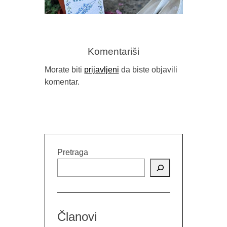
Komentariši
Morate biti
prijavljeni
da biste objavili
komentar.
TERASA 
IZMEĐU TRAUME I TRADICIJE
(PRIKAZ 
(“STRAVARUŠE”, NAIDA MUJKIĆ,
DA ZID
BUYBOOK, SARAJEVO, 2026.)
GO
Pretraga
Članovi