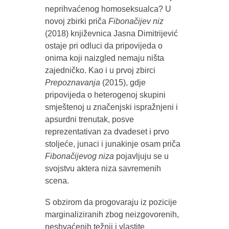
neprihvaćenog homoseksualca? U
novoj zbirki priča
Fibonačijev niz
(2018) književnica Jasna Dimitrijević
ostaje pri odluci da pripovijeda o
onima koji naizgled nemaju ništa
zajedničko. Kao i u prvoj zbirci
Prepoznavanja
(2015), gdje
pripovijeda o heterogenoj skupini
smještenoj u značenjski ispražnjeni i
apsurdni trenutak, posve
reprezentativan za dvadeset i prvo
stoljeće, junaci i junakinje osam priča
Fibonačijevog niza
pojavljuju se u
svojstvu aktera niza savremenih
scena.
S obzirom da progovaraju iz pozicije
marginaliziranih zbog neizgovorenih,
neshvaćenih težnji i vlastite