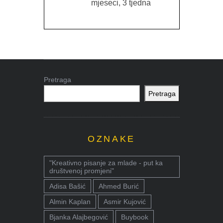
mjeseci, 3 tjedna
Pretraga
Pretraga
OZNAKE
"Kreativno pisanje za mlade - put ka
društvenoj promjeni"
Adisa Bašić
Ahmed Burić
Almin Kaplan
Asmir Kujović
Bjanka Alajbegović
Buybook