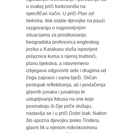
u svakoj priči funkcioniše na
specifičan način. U priči
Plan od
bekstva,
dok ostale djevojke na pauzi
razgovaraju o najpovoljnijim
situacijama za prostituisanje,
beogradska profesorica engleskog
jezika u Karakasu sluša ispovijest
polaznice kursa o njenoj trudnoći,
planu bjekstva, a istovremeno
izbjegava odgovoriti sebi i drugima od
čega zapravo i sama bježi. Sličan
postupak reflektiranja, ali i povlačenja
glavnih junaka i junakinja te
ustupljivanja fokusa na one koje
posmatraju ili čije priče slušaju,
nastavlja se i u priči
Dobri Isak.
Nakon
što upozna djevojku preko Tindera,
glavni lik u njenom mikrokosmosu