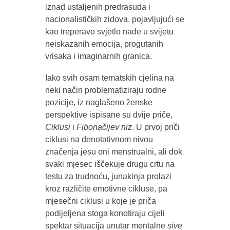
iznad ustaljenih predrasuda i
nacionalističkih zidova, pojavljujući se
kao treperavo svjetlo nade u svijetu
neiskazanih emocija, progutanih
vrisaka i imaginarnih granica.
Iako svih osam tematskih cjelina na
neki način problematiziraju rodne
pozicije, iz naglašeno ženske
perspektive ispisane su dvije priče,
Ciklusi
i
Fibonačijev niz
. U prvoj priči
ciklusi na denotativnom nivou
značenja jesu oni menstrualni, ali dok
svaki mjesec iščekuje drugu crtu na
testu za trudnoću, junakinja prolazi
kroz različite emotivne cikluse, pa
mjesečni ciklusi u koje je priča
podijeljena stoga konotiraju cijeli
spektar situacija unutar mentalne
sive