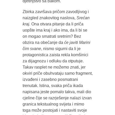
djetinjstvo sa bakom.
Zbirka završava pričom zavodljivog i
naizgled znakovitog naslova,
Srećan
kraj.
Ona otvara pitanje da li priča
uopšte ima kraj i ako ima, da li bi se
on mogao smatrati sretnim? Bez
obzira na obećanje da
će javiti Marini
čim svane
, nismo sigurni da li je
protagonistica zaista rekla komšinici
za dijagnozu i odluku da otputuje.
Takav rasplet ne možemo znati, jer
okviri priče obuhvataju samo fragment,
izvađeni i zasebno posmatrani
trenutak. Istina, svaka priča ikada
napisana jeste pomalo takva, mali dio
cjeline čije se razrješenje nalazi izvan
granica tekstualnog svijeta i mimo
toga može postojati i nastaviti svoje