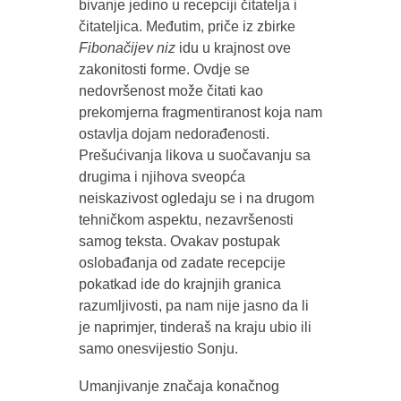
bivanje jedino u recepciji čitatelja i
čitateljica. Međutim, priče iz zbirke
Fibonačijev niz
idu u krajnost ove
zakonitosti forme. Ovdje se
nedovršenost može čitati kao
prekomjerna fragmentiranost koja nam
ostavlja dojam nedorađenosti.
Prešućivanja likova u suočavanju sa
drugima i njihova sveopća
neiskazivost ogledaju se i na drugom
tehničkom aspektu, nezavršenosti
samog teksta. Ovakav postupak
oslobađanja od zadate recepcije
pokatkad ide do krajnjih granica
razumljivosti, pa nam nije jasno da li
je naprimjer, tinderaš na kraju ubio ili
samo onesvijestio Sonju.
Umanjivanje značaja konačnog