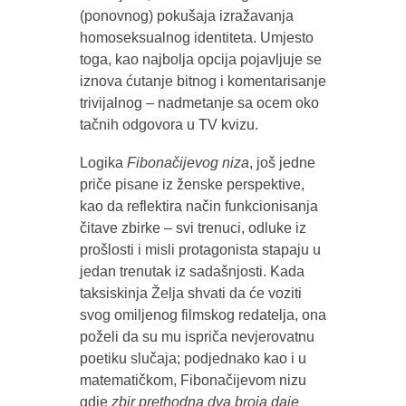
(ponovnog) pokušaja izražavanja
homoseksualnog identiteta. Umjesto
toga, kao najbolja opcija pojavljuje se
iznova ćutanje bitnog i komentarisanje
trivijalnog – nadmetanje sa ocem oko
tačnih odgovora u TV kvizu.
Logika
Fibonačijevog niza
, još jedne
priče pisane iz ženske perspektive,
kao da reflektira način funkcionisanja
čitave zbirke – svi trenuci, odluke iz
prošlosti i misli protagonista stapaju u
jedan trenutak iz sadašnjosti. Kada
taksiskinja Želja shvati da će voziti
svog omiljenog filmskog redatelja, ona
poželi da su mu ispriča nevjerovatnu
poetiku slučaja; podjednako kao i u
matematičkom, Fibonačijevom nizu
gdje
zbir prethodna dva broja daje