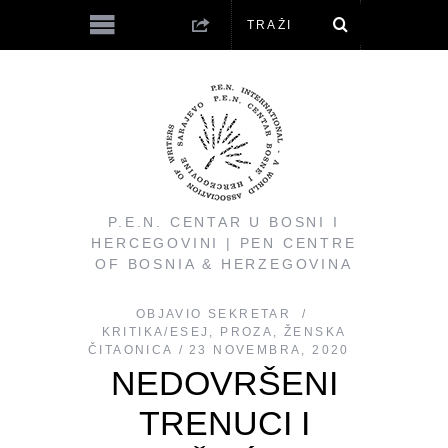
P.E.N. CENTAR U BOSNI I
HERCEGOVINI | PEN CENTRE
OF BOSNIA & HERZEGOVINA
OBJAVIO
SEKRETAR
KRITIKA/ESEJ
,
PROZA
,
ŽENSKA
ČITAONICA
23 NOVEMBRA, 2020
NEDOVRŠENI
TRENUCI I