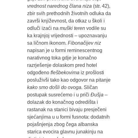
vrednost narednog člana niza
(str. 42),
zbir svih prethodnih životnih odluka da
završi književnost, da otkaz u školi i
odluči izaći na
muški teren
vodile su
ka krajnjoj vrijednosti – upoznavanju
sa ličnom ikonom.
Fibonačijev niz
napisan je u formi reminescentnog
narativnog toka gdje je konačno
razrješenje dolaskom pred hotel
odgođeno
flešbekovima
iz prošlosti
posluživši tako kao odgovor na pitanje
kako smo došli do ovoga.
Sličan
postupak susrećemo i u priči
Đušja
–
dolazak do konačnog odredišta i
rastanak na stanici bivaju presječeni
sjećanjima u u formi fusnota: dodatnih
pojašnjenja zbog čega albanska
starica evocira glavnu junakinju na