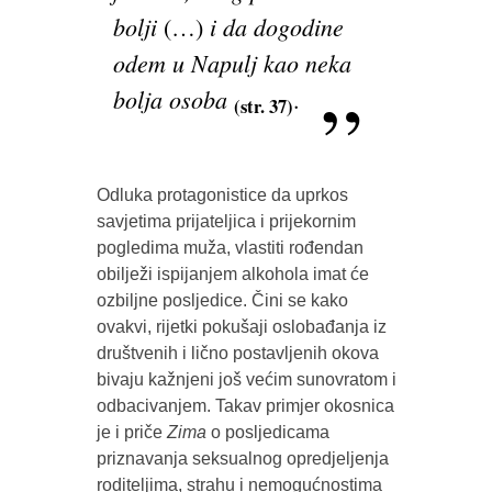
bolji
i da dogodine
(…)
odem u Napulj kao neka
bolja osoba
.
(str. 37)
Odluka protagonistice da uprkos
savjetima prijateljica i prijekornim
pogledima muža, vlastiti rođendan
obilježi ispijanjem alkohola imat će
ozbiljne posljedice. Čini se kako
ovakvi, rijetki pokušaji oslobađanja iz
društvenih i lično postavljenih okova
bivaju kažnjeni još većim sunovratom i
odbacivanjem. Takav primjer okosnica
je i priče
Zima
o posljedicama
priznavanja seksualnog opredjeljenja
roditeljima, strahu i nemogućnostima