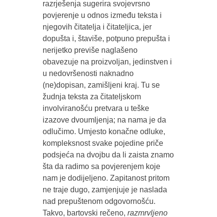
razrješenja sugerira svojevrsno
povjerenje u odnos između teksta i
njegovih čitatelja i čitateljica, jer
dopušta i, štaviše, potpuno prepušta i
nerijetko previše naglašeno
obavezuje na proizvoljan, jedinstven i
u nedovršenosti naknadno
(ne)dopisan, zamišljeni kraj. Tu se
žudnja teksta za čitateljskom
involviranošću pretvara u teške
izazove dvoumljenja; na nama je da
odlučimo. Umjesto konačne odluke,
kompleksnost svake pojedine priče
podsjeća na dvojbu da li zaista znamo
šta da radimo sa povjerenjem koje
nam je dodijeljeno. Zapitanost pritom
ne traje dugo, zamjenjuje je naslada
nad prepuštenom odgovornošću.
Takvo, bartovski rečeno,
razmrvljeno