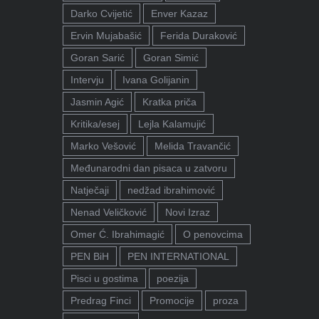
Darko Cvijetić
Enver Kazaz
Ervin Mujabašić
Ferida Duraković
Goran Sarić
Goran Simić
Intervju
Ivana Golijanin
Jasmin Agić
Kratka priča
Kritika/esej
Lejla Kalamujić
Marko Vešović
Melida Travančić
Međunarodni dan pisaca u zatvoru
Natječaji
nedžad ibrahimović
Nenad Veličković
Novi Izraz
Omer Ć. Ibrahimagić
O penovcima
PEN BiH
PEN INTERNATIONAL
Pisci u gostima
poezija
Predrag Finci
Promocije
proza