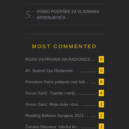
PISMO PODRŠKE ZA VLADIMIRA
ARSENIJEVIĆA
MOST COMMENTED
POZIV ZA PRIJAVE NA RADIONICE ...
0
40. Susreti Zija Dizdarević: ...
0
Povodom Dana pobjede nad faši...
8
Goran Sarić: Tlapnje i varlji...
4
Goran Sarić: Moja dvije i dva...
2
Reading Balkans Sarajevo 2021:...
2
Ženska čitaonica: fabrika kn...
2