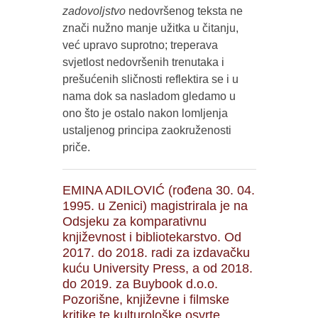
zadovoljstvo
nedovršenog teksta ne
znači nužno manje užitka u čitanju,
već upravo suprotno; treperava
svjetlost nedovršenih trenutaka i
prešućenih sličnosti reflektira se i u
nama dok sa nasladom gledamo u
ono što je ostalo nakon lomljenja
ustaljenog principa zaokruženosti
priče.
EMINA ADILOVIĆ (rođena 30. 04.
1995. u Zenici) magistrirala je na
Odsjeku za komparativnu
književnost i bibliotekarstvo. Od
2017. do 2018. radi za izdavačku
kuću University Press, a od 2018.
do 2019. za Buybook d.o.o.
Pozorišne, književne i filmske
kritike te kulturološke osvrte