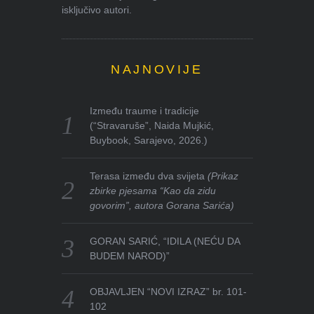
isključivo autori.
NAJNOVIJE
Između traume i tradicije
(“Stravaruše”, Naida Mujkić,
Buybook, Sarajevo, 2026.)
Terasa između dva svijeta
(Prikaz
zbirke pjesama “Kao da zidu
govorim”, autora Gorana Sarića)
GORAN SARIĆ, “IDILA (NEĆU DA
BUDEM NAROD)”
OBJAVLJEN “NOVI IZRAZ” br. 101-
102