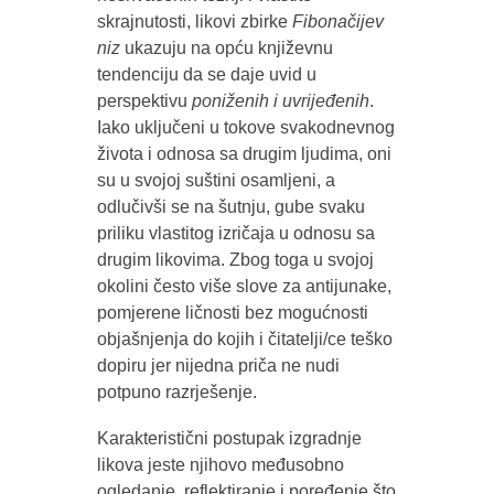
skrajnutosti, likovi zbirke
Fibonačijev
niz
ukazuju na opću književnu
tendenciju da se daje uvid u
perspektivu
poniženih i uvrijeđenih
.
Iako uključeni u tokove svakodnevnog
života i odnosa sa drugim ljudima, oni
su u svojoj suštini osamljeni, a
odlučivši se na šutnju, gube svaku
priliku vlastitog izričaja u odnosu sa
drugim likovima. Zbog toga u svojoj
okolini često više slove za antijunake,
pomjerene ličnosti bez mogućnosti
objašnjenja do kojih i čitatelji/ce teško
dopiru jer nijedna priča ne nudi
potpuno razrješenje.
Karakteristični postupak izgradnje
likova jeste njihovo međusobno
ogledanje, reflektiranje i poređenje što