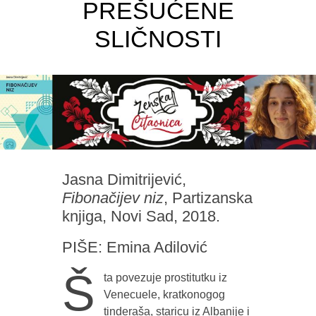
PREŠUĆENE
SLIČNOSTI
Jasna Dimitrijević,
Fibonačijev niz
, Partizanska
knjiga, Novi Sad, 2018.
PIŠE: Emina Adilović
Š
ta povezuje prostitutku iz
Venecuele, kratkonogog
tinderaša, staricu iz Albanije i