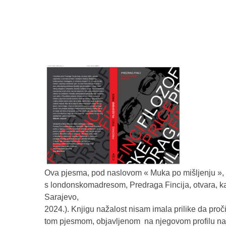
Ova pjesma, pod naslovom « Muka po mišljenju », n
s londonskomadresom, Predraga Fincija, otvara, k
Sarajevo,
2024.). Knjigu nažalost nisam imala prilike da proči
tom pjesmom, objavljenom na njegovom profilu na