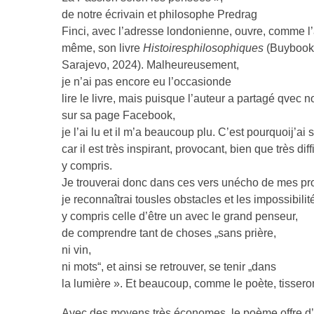
de notre écrivain et philosophe Predrag
Finci, avec l’adresse londonienne, ouvre, comme l’au
même, son livre
Histoires
philosophiques
(Buybook
Sarajevo, 2024). Malheureusement,
je n’ai pas encore eu l’occasionde
lire le livre, mais puisque l’auteur a partagé qvec
sur sa page Facebook,
je l’ai lu et il m’a beaucoup plu. C’est pourquoij’ai 
car il est très inspirant, provocant, bien que très
y compris.
Je trouverai donc dans ces vers unécho de mes prop
je reconnaîtrai tousles obstacles et les impossibilit
y compris celle d’être un avec le grand penseur,
de comprendre tant de choses „sans prière,
ni vin,
ni mots“, et ainsi se retrouver, se tenir „dans
la lumière ». Et beaucoup, comme le poète, tisseront
Avec des moyens très économes, le poème offre d’inn