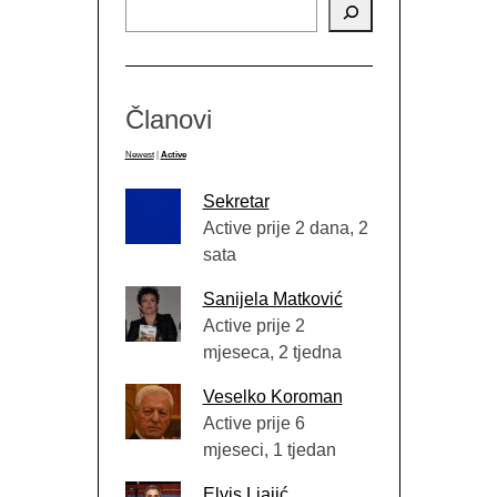
Članovi
Newest
|
Active
Sekretar
Active prije 2 dana, 2
sata
Sanijela Matković
Active prije 2
mjeseca, 2 tjedna
Veselko Koroman
Active prije 6
mjeseci, 1 tjedan
Elvis Ljajić