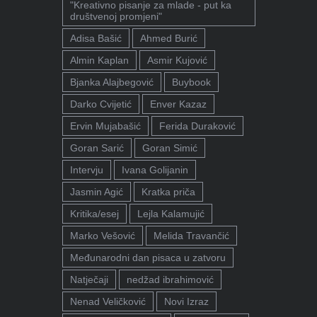
"Kreativno pisanje za mlade - put ka
društvenoj promjeni"
Adisa Bašić
Ahmed Burić
Almin Kaplan
Asmir Kujović
Bjanka Alajbegović
Buybook
Darko Cvijetić
Enver Kazaz
Ervin Mujabašić
Ferida Duraković
Goran Sarić
Goran Simić
Intervju
Ivana Golijanin
Jasmin Agić
Kratka priča
Kritika/esej
Lejla Kalamujić
Marko Vešović
Melida Travančić
Međunarodni dan pisaca u zatvoru
Natječaji
nedžad ibrahimović
Nenad Veličković
Novi Izraz