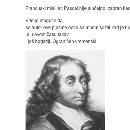
Francuski mislilac Pascal nije slučajno izabran kao
Vrlo je moguće da
se autor ove pjesme neće sa mnom sožiti kad je rij
je u ovom času takav,
i još bogatiji. Ograničen vremenski.