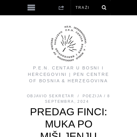
P.E.N. CENTAR U BOSNI I
HERCEGOVINI | PEN CENTRE
OF BOSNIA & HERZEGOVINA
OBJAVIO
SEKRETAR
POEZIJA
8
SEPTEMBRA, 2024
PREDAG FINCI:
MUKA PO
MIŠLJENJU