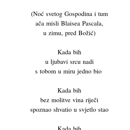
(Noć svetog Gospodina i tum
ača misli Blaisea Pascala,
u zimu, pred Božić)
Kada bih
u ljubavi srcu nadi
s tobom u miru jedno bio
Kada bih
bez molitve vina riječi
spoznao shvatio u svjetlo stao
Kada bih