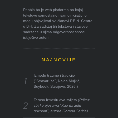
Penbih.ba je web platforma na kojoj
tekstove samostalno i samoinicijativno
mogu objavljivati svi članovi P.E.N. Centra
u BiH. Za sadržaj tih tekstova i stavove
sadržane u njima odgovornost snose
isključivo autori.
NAJNOVIJE
Između traume i tradicije
(“Stravaruše”, Naida Mujkić,
Buybook, Sarajevo, 2026.)
Terasa između dva svijeta
(Prikaz
zbirke pjesama “Kao da zidu
govorim”, autora Gorana Sarića)