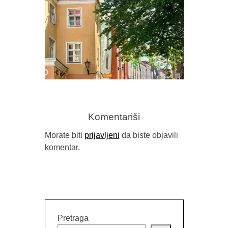
PREDR
FRAGM
Komentariši
Morate biti
prijavljeni
da biste objavili
komentar.
GORAN SARIĆ, “IDILA (NEĆU DA
BUDEM NAROD)”
Pretraga