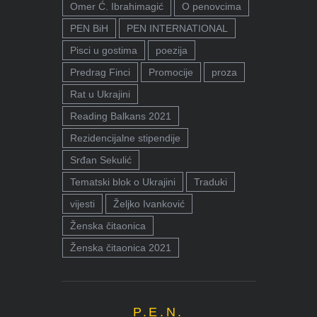
Omer Ć. Ibrahimagić
O penovcima
PEN BiH
PEN INTERNATIONAL
Pisci u gostima
poezija
Predrag Finci
Promocije
proza
Rat u Ukrajini
Reading Balkans 2021
Rezidencijalne stipendije
Srđan Sekulić
Tematski blok o Ukrajini
Traduki
vijesti
Željko Ivanković
Ženska čitaonica
Ženska čitaonica 2021
P.E.N.