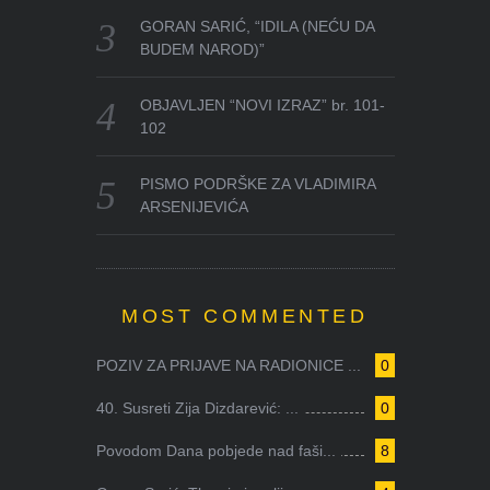
GORAN SARIĆ, “IDILA (NEĆU DA
BUDEM NAROD)”
OBJAVLJEN “NOVI IZRAZ” br. 101-
102
PISMO PODRŠKE ZA VLADIMIRA
ARSENIJEVIĆA
MOST COMMENTED
POZIV ZA PRIJAVE NA RADIONICE ...
0
40. Susreti Zija Dizdarević: ...
0
Povodom Dana pobjede nad faši...
8