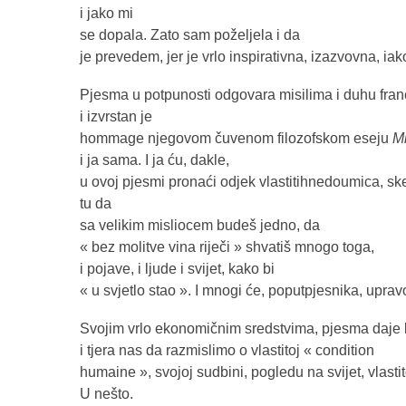
i jako mi
se dopala. Zato sam poželjela i da
je prevedem, jer je vrlo inspirativna, izazvovna, i
Pjesma u potpunosti odgovara misilima i duhu francu
i izvrstan je
hommage njegovom čuvenom filozofskom eseju
Mi
i ja sama. I ja ću, dakle,
u ovoj pjesmi pronaći odjek vlastitihnedoumica, ske
tu da
sa velikim misliocem budeš jedno, da
« bez molitve vina riječi » shvatiš mnogo toga,
i pojave, i ljude i svijet, kako bi
« u svjetlo stao ». I mnogi će, poputpjesnika, upravo 
Svojim vrlo ekonomičnim sredstvima, pjesma daje b
i tjera nas da razmislimo o vlastitoj « condition
humaine », svojoj sudbini, pogledu na svijet, vlast
U nešto.