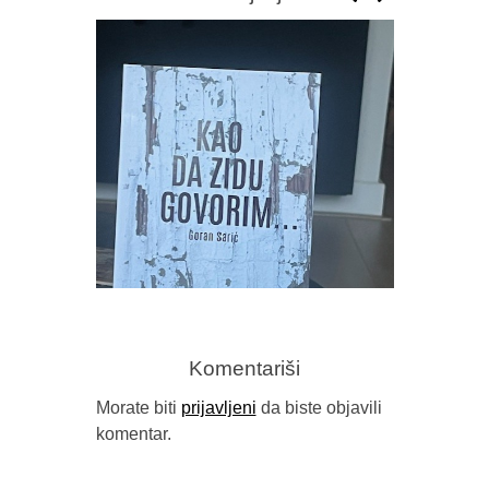
SRĐAN 
T
Komentariši
Morate biti
prijavljeni
da biste objavili
komentar.
TERASA IZMEĐU DVA SVIJETA
(PRIKAZ ZBIRKE PJESAMA “KAO
DA ZIDU GOVORIM”, AUTORA