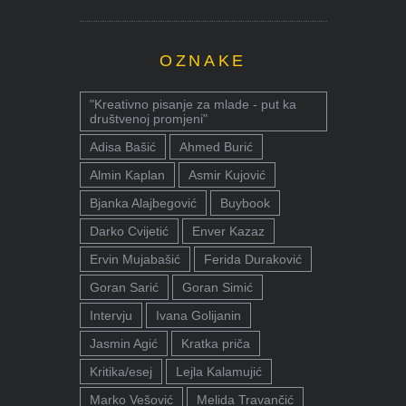
OZNAKE
"Kreativno pisanje za mlade - put ka
društvenoj promjeni"
Adisa Bašić
Ahmed Burić
Almin Kaplan
Asmir Kujović
Bjanka Alajbegović
Buybook
Darko Cvijetić
Enver Kazaz
Ervin Mujabašić
Ferida Duraković
Goran Sarić
Goran Simić
Intervju
Ivana Golijanin
Jasmin Agić
Kratka priča
Kritika/esej
Lejla Kalamujić
Marko Vešović
Melida Travančić