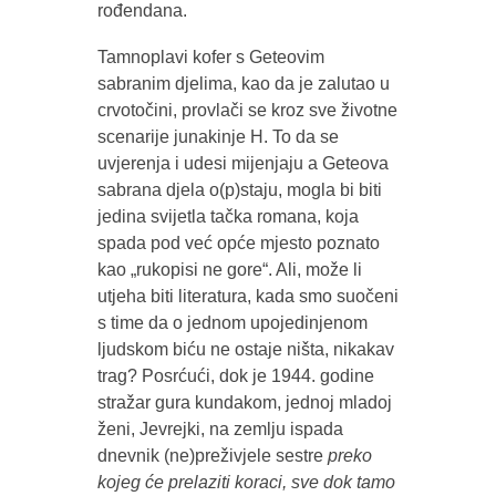
rođendana.
Tamnoplavi kofer s Geteovim
sabranim djelima, kao da je zalutao u
crvotočini, provlači se kroz sve životne
scenarije junakinje H. To da se
uvjerenja i udesi mijenjaju a Geteova
sabrana djela o(p)staju, mogla bi biti
jedina svijetla tačka romana, koja
spada pod već opće mjesto poznato
kao „rukopisi ne gore“. Ali, može li
utjeha biti literatura, kada smo suočeni
s time da o jednom upojedinjenom
ljudskom biću ne ostaje ništa, nikakav
trag? Posrćući, dok je 1944. godine
stražar gura kundakom, jednoj mladoj
ženi, Jevrejki, na zemlju ispada
dnevnik (ne)preživjele sestre
preko
kojeg će prelaziti koraci, sve dok tamo