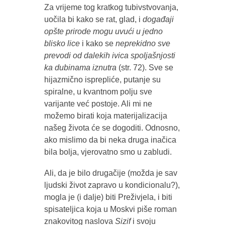
Za vrijeme tog kratkog tubivstvovanja,
uočila bi kako se rat, glad, i
događaji
opšte prirode mogu uvući u jedno
blisko lice
i kako se
neprekidno sve
prevodi od dalekih ivica spoljašnjosti
ka dubinama iznutra
(str. 72). Sve se
hijazmično isprepliće, putanje su
spiralne, u kvantnom polju sve
varijante već postoje. Ali mi ne
možemo birati koja materijalizacija
našeg života će se dogoditi. Odnosno,
ako mislimo da bi neka druga inačica
bila bolja, vjerovatno smo u zabludi.
Ali, da je bilo drugačije (možda je sav
ljudski život zapravo u kondicionalu?),
mogla je (i dalje) biti Preživjela, i biti
spisateljica koja u Moskvi piše roman
znakovitog naslova
Sizif
i svoju