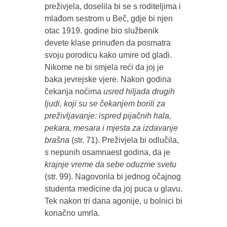
preživjela, doselila bi se s roditeljima i
mlađom sestrom u Beč, gdje bi njen
otac 1919. godine bio službenik
devete klase prinuđen da posmatra
svoju porodicu kako umire od gladi.
Nikome ne bi smjela reći da joj je
baka jevrejske vjere. Nakon godina
čekanja noćima
usred hiljada drugih
ljudi, koji su se čekanjem borili za
preživljavanje: ispred pijačnih hala,
pekara, mesara i mjesta za izdavanje
brašna
(str. 71). Preživjela bi odlučila,
s nepunih osamnaest godina, da je
krajnje vreme da sebe oduzme svetu
(str. 99). Nagovorila bi jednog očajnog
studenta medicine da joj puca u glavu.
Tek nakon tri dana agonije, u bolnici bi
konačno umrla.