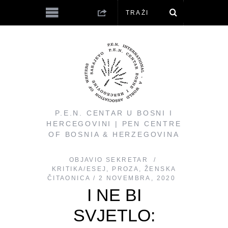
P.E.N. CENTAR U BOSNI I
HERCEGOVINI | PEN CENTRE
OF BOSNIA & HERZEGOVINA
OBJAVIO
SEKRETAR
KRITIKA/ESEJ
,
PROZA
,
ŽENSKA
ČITAONICA
2 NOVEMBRA, 2020
I NE BI
SVJETLO: