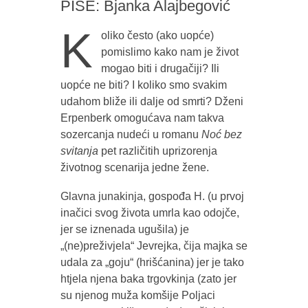
PIŠE: Bjanka Alajbegović
K
oliko često (ako uopće)
pomislimo kako nam je život
mogao biti i drugačiji? Ili
uopće ne biti? I koliko smo svakim
udahom bliže ili dalje od smrti? Dženi
Erpenberk omogućava nam takva
sozercanja nudeći u romanu
Noć bez
svitanja
pet različitih uprizorenja
životnog scenarija jedne žene.
Glavna junakinja, gospođa H. (u prvoj
inačici svog života umrla kao odojče,
jer se iznenada ugušila) je
„(ne)preživjela“ Jevrejka, čija majka se
udala za „goju“ (hrišćanina) jer je tako
htjela njena baka trgovkinja (zato jer
su njenog muža komšije Poljaci