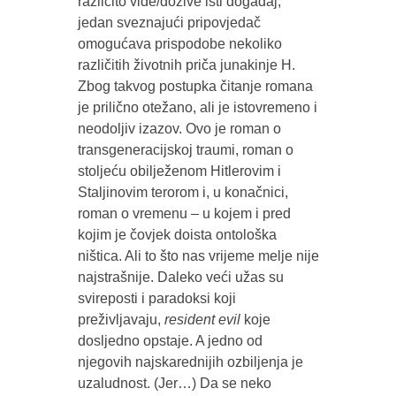
različito vide/dožive isti događaj,
jedan sveznajući pripovjedač
omogućava prispodobe nekoliko
različitih životnih priča junakinje H.
Zbog takvog postupka čitanje romana
je prilično otežano, ali je istovremeno i
neodoljiv izazov. Ovo je roman o
transgeneracijskoj traumi, roman o
stoljeću obilježenom Hitlerovim i
Staljinovim terorom i, u konačnici,
roman o vremenu – u kojem i pred
kojim je čovjek doista ontološka
ništica. Ali to što nas vrijeme melje nije
najstrašnije. Daleko veći užas su
svireposti i paradoksi koji
preživljavaju,
resident evil
koje
dosljedno opstaje. A jedno od
njegovih najskarednijih ozbiljenja je
uzaludnost. (Jer…) Da se neko