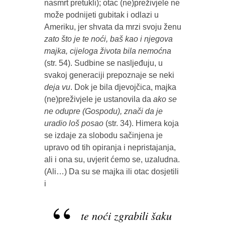
nasmrt pretukli); otac (ne)preživjele ne
može podnijeti gubitak i odlazi u
Ameriku, jer shvata da mrzi svoju ženu
zato što je te noći, baš kao i njegova
majka, cijeloga života bila nemoćna
(str. 54). Sudbine se nasljeđuju, u
svakoj generaciji prepoznaje se neki
deja vu
. Dok je bila djevojčica, majka
(ne)preživjele je ustanovila da
ako se
ne odupre (Gospodu), znači da je
uradio loš posao
(str. 34). Himera koja
se izdaje za slobodu sačinjena je
upravo od tih opiranja i nepristajanja,
ali i ona su, uvjerit ćemo se, uzaludna.
(Ali…) Da su se majka ili otac dosjetili
i
te noći zgrabili šaku