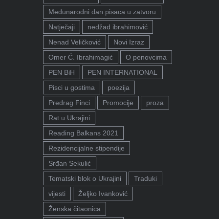
Međunarodni dan pisaca u zatvoru
Natječaji
nedžad ibrahimović
Nenad Veličković
Novi Izraz
Omer Ć. Ibrahimagić
O penovcima
PEN BiH
PEN INTERNATIONAL
Pisci u gostima
poezija
Predrag Finci
Promocije
proza
Rat u Ukrajini
Reading Balkans 2021
Rezidencijalne stipendije
Srđan Sekulić
Tematski blok o Ukrajini
Traduki
vijesti
Željko Ivanković
Ženska čitaonica