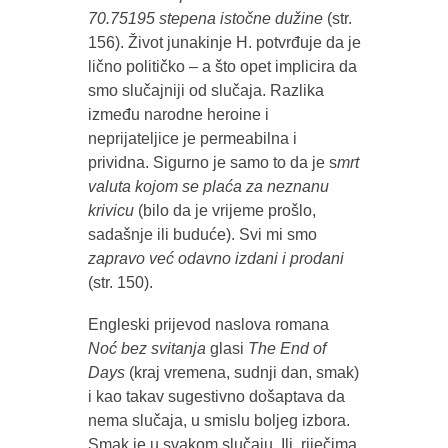
70.75195 stepena istočne dužine
(str.
156). Život junakinje H. potvrđuje da je
lično političko – a što opet implicira da
smo slučajniji od slučaja. Razlika
između narodne heroine i
neprijateljice je permeabilna i
prividna. Sigurno je samo to da je s
mrt
valuta kojom se plaća za neznanu
krivicu
(bilo da je vrijeme prošlo,
sadašnje ili buduće). Svi mi smo
zapravo već odavno izdani i prodani
(str. 150).
Engleski prijevod naslova romana
Noć bez svitanja
glasi
The End of
Days
(kraj vremena, sudnji dan, smak)
i kao takav sugestivno došaptava da
nema slučaja, u smislu boljeg izbora.
Smak je u svakom slučaju. Ili, riječima