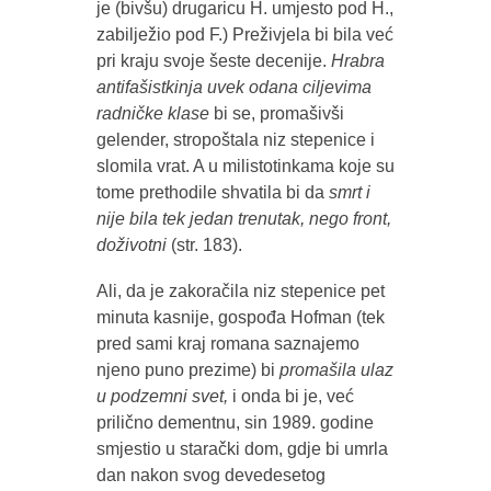
je (bivšu) drugaricu H. umjesto pod H.,
zabilježio pod F.) Preživjela bi bila već
pri kraju svoje šeste decenije.
Hrabra
antifašistkinja
uvek odana ciljevima
radničke klase
bi se, promašivši
gelender, stropoštala niz stepenice i
slomila vrat. A u milistotinkama koje su
tome prethodile shvatila bi da
smrt i
nije bila tek jedan trenutak, nego front,
doživotni
(str. 183).
Ali, da je zakoračila niz stepenice pet
minuta kasnije, gospođa Hofman (tek
pred sami kraj romana saznajemo
njeno puno prezime) bi
promašila ulaz
u podzemni svet,
i onda bi je, već
prilično dementnu, sin 1989. godine
smjestio u starački dom, gdje bi umrla
dan nakon svog devedesetog