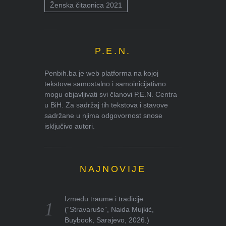
Ženska čitaonica 2021
P.E.N.
Penbih.ba je web platforma na kojoj
tekstove samostalno i samoinicijativno
mogu objavljivati svi članovi P.E.N. Centra
u BiH. Za sadržaj tih tekstova i stavove
sadržane u njima odgovornost snose
isključivo autori.
NAJNOVIJE
Između traume i tradicije
(“Stravaruše”, Naida Mujkić,
Buybook, Sarajevo, 2026.)