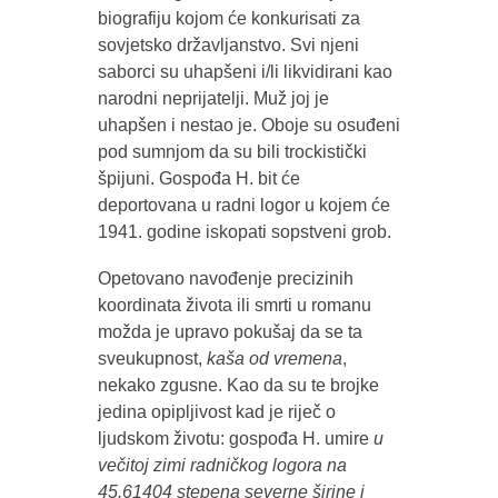
biografiju kojom će konkurisati za
sovjetsko državljanstvo. Svi njeni
saborci su uhapšeni i/li likvidirani kao
narodni neprijatelji. Muž joj je
uhapšen i nestao je. Oboje su osuđeni
pod sumnjom da su bili trockistički
špijuni. Gospođa H. bit će
deportovana u radni logor u kojem će
1941. godine iskopati sopstveni grob.
Opetovano navođenje precizinih
koordinata života ili smrti u romanu
možda je upravo pokušaj da se ta
sveukupnost,
kaša od vremena
,
nekako zgusne. Kao da su te brojke
jedina opipljivost kad je riječ o
ljudskom životu: gospođa H. umire
u
večitoj zimi radničkog logora na
45.61404 stepena severne širine i