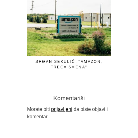
SRĐAN SEKULIĆ, “AMAZON,
TREĆA SMENA”
Komentariši
Morate biti
prijavljeni
da biste objavili
komentar.
IZMEĐU 
(“STRAVA
BUYBOOK