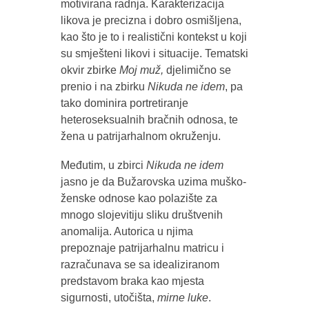
motivirana radnja. Karakterizacija
likova je precizna i dobro osmišljena,
kao što je to i realistični kontekst u koji
su smješteni likovi i situacije. Tematski
okvir zbirke
Moj muž,
djelimično se
prenio i na zbirku
Nikuda ne idem
, pa
tako dominira portretiranje
heteroseksualnih bračnih odnosa, te
žena u patrijarhalnom okruženju.
Međutim, u zbirci
Nikuda ne idem
jasno je da Bužarovska uzima muško-
ženske odnose kao polazište za
mnogo slojevitiju sliku društvenih
anomalija. Autorica u njima
prepoznaje patrijarhalnu matricu i
razračunava se sa idealiziranom
predstavom braka kao mjesta
sigurnosti, utočišta,
mirne luke
.