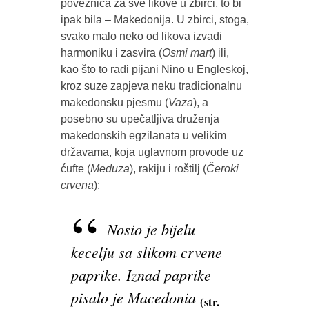
poveznica za sve likove u zbirci, to bi
ipak bila – Makedonija. U zbirci, stoga,
svako malo neko od likova izvadi
harmoniku i zasvira (
Osmi mart
) ili,
kao što to radi pijani Nino u Engleskoj,
kroz suze zapjeva neku tradicionalnu
makedonsku pjesmu (
Vaza
), a
posebno su upečatljiva druženja
makedonskih egzilanata u velikim
državama, koja uglavnom provode uz
ćufte (
Meduza
), rakiju i roštilj (
Čeroki
crvena
):
Nosio je bijelu
kecelju sa slikom crvene
paprike. Iznad paprike
pisalo je Macedonia
(str.