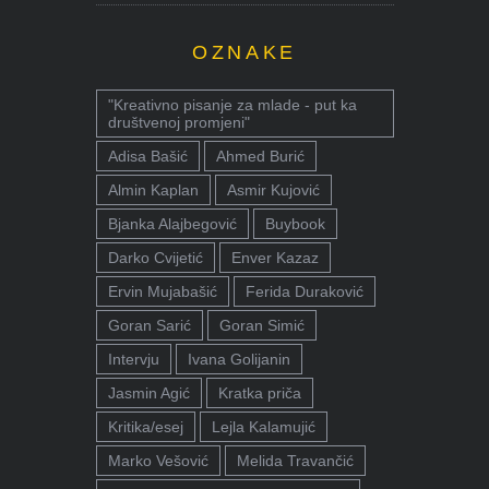
OZNAKE
"Kreativno pisanje za mlade - put ka
društvenoj promjeni"
Adisa Bašić
Ahmed Burić
Almin Kaplan
Asmir Kujović
Bjanka Alajbegović
Buybook
Darko Cvijetić
Enver Kazaz
Ervin Mujabašić
Ferida Duraković
Goran Sarić
Goran Simić
Intervju
Ivana Golijanin
Jasmin Agić
Kratka priča
Kritika/esej
Lejla Kalamujić
Marko Vešović
Melida Travančić