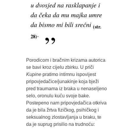
u dvosjed na rasklapanje i
da čeka da mu majka umre
da bismo mi bili srećni
(str.
.
28)
Porodicom i bračnim krizama autorica
se bavi kroz cijelu zbirku. U priči
Kupine
pratimo intimnu ispovijest
pripovjedačice/junakinje koja bježi
pred traumama iz braka u nenaseljeno
selo, oronulu kuću svoje bake.
Postepeno nam pripovjedačica otkriva
da je bila žrtva fizičkog, psihičkog i
seksualnog zlostavljanja u braku, te
da je suprug prisilio na trudnoću: