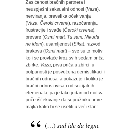
Zasićenost bračnih partnera i
neuspješni seksualni odnosi (
Vaza
),
nerviranja, prevelika očekivanja
(
Vaza, Čeroki crvena
), razočarenja,
frustracije i svađe (
Čeroki crvena
),
prevare (
Osmi mart, Tu sam. Nikuda
ne idem
), usamljenost (
Sika
), razvodi
brakova (
Osmi mart
) – sve su to motivi
koji se provlače kroz svih sedam priča
zbirke.
Vaza
, prva priča u zbirci, u
potpunosti je posvećena demistifikaciji
bračnih odnosa, a pokazuje i koliko je
bračni odnos ovisan od socijalnih
elemenata, pa je tako jedan od motiva
priče iščekivanje da supružniku umre
majka kako bi se uselili u veći stan:
sad ide da legne
(…)