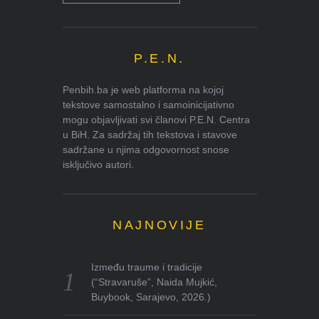
P.E.N.
Penbih.ba je web platforma na kojoj
tekstove samostalno i samoinicijativno
mogu objavljivati svi članovi P.E.N. Centra
u BiH. Za sadržaj tih tekstova i stavove
sadržane u njima odgovornost snose
isključivo autori.
NAJNOVIJE
Između traume i tradicije
(“Stravaruše”, Naida Mujkić,
Buybook, Sarajevo, 2026.)