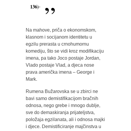
.
136)
Na mahove, priča o ekonomskom,
klasnom i socijanom identitetu u
egzilu prerasta u crnohumornu
komediju, što se vidi kroz modifikaciju
imena, pa tako Joco postaje Jordan,
Vlado postaje Vlad, a djeca nose
prava američka imena – George i
Mark.
Rumena Bužarovska se u zbirci ne
bavi samo demistifikacijom bračnih
odnosa, nego grebe i mnogo dublje,
sve do demaskiranja prijateljstva,
položaja egzilanata, ali i odnosa majki
i djece. Demistificiranje majčinstva u