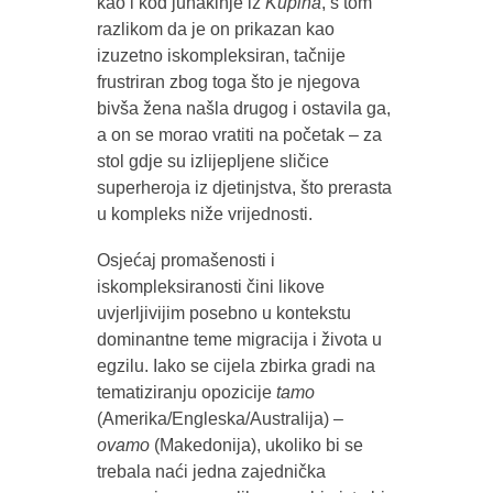
kao i kod junakinje iz
Kupina
, s tom
razlikom da je on prikazan kao
izuzetno iskompleksiran, tačnije
frustriran zbog toga što je njegova
bivša žena našla drugog i ostavila ga,
a on se morao vratiti na početak – za
stol gdje su izlijepljene sličice
superheroja iz djetinjstva, što prerasta
u kompleks niže vrijednosti.
Osjećaj promašenosti i
iskompleksiranosti čini likove
uvjerljivijim posebno u kontekstu
dominantne teme migracija i života u
egzilu. Iako se cijela zbirka gradi na
tematiziranju opozicije
tamo
(Amerika/Engleska/Australija) –
ovamo
(Makedonija), ukoliko bi se
trebala naći jedna zajednička