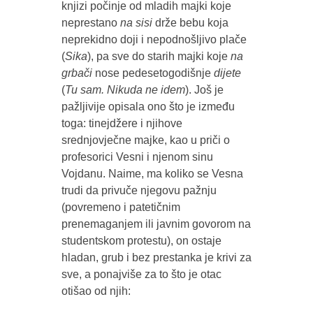
knjizi počinje od mladih majki koje
neprestano
na sisi
drže bebu koja
neprekidno doji i nepodnošljivo plače
(
Sika
), pa sve do starih majki koje
na
grbači
nose pedesetogodišnje
dijete
(
Tu sam. Nikuda ne idem
). Još je
pažljivije opisala ono što je između
toga: tinejdžere i njihove
srednjovječne majke, kao u priči o
profesorici Vesni i njenom sinu
Vojdanu. Naime, ma koliko se Vesna
trudi da privuče njegovu pažnju
(povremeno i patetičnim
prenemaganjem ili javnim govorom na
studentskom protestu), on ostaje
hladan, grub i bez prestanka je krivi za
sve, a ponajviše za to što je otac
otišao od njih: