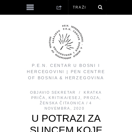
P.E.N. CENTAR U BOSNI I
HERCEGOVINI | PEN CENTRE
OF BOSNIA & HERZEGOVINA
OBJAVIO
SEKRETAR
KRATKA
PRIČA
,
KRITIKA/ESEJ
,
PROZA
,
ŽENSKA ČITAONICA
4
NOVEMBRA, 2020
U POTRAZI ZA
SUNCEM KOJE