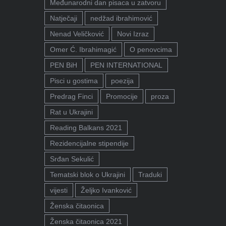
Međunarodni dan pisaca u zatvoru
Natječaji
nedžad ibrahimović
Nenad Veličković
Novi Izraz
Omer Ć. Ibrahimagić
O penovcima
PEN BiH
PEN INTERNATIONAL
Pisci u gostima
poezija
Predrag Finci
Promocije
proza
Rat u Ukrajini
Reading Balkans 2021
Rezidencijalne stipendije
Srđan Sekulić
Tematski blok o Ukrajini
Traduki
vijesti
Željko Ivanković
Ženska čitaonica
Ženska čitaonica 2021