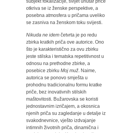
subjekt fokalizacije, svijet unutar priče
otkriva se iz ženske perspektive, a
posebna atmosfera u pričama uveliko
se zasniva na ženskom toku svijesti.
Nikuda ne idem
četvrta je po redu
zbirka kratkih priča ove autorice. Ono
što je karakteristično za ovu zbirku
jeste stilska i tematska repetitivnost u
odnosu na prethodne zbirke, a
posebice zbirku
Moj muž
. Naime,
autorica se ponovo smješta u
prohodnu tradicionalnu formu kratke
priče, bez inovativnih stilskih
maštovitosti. Bužarovska se koristi
jednostavnim izričajem, a okosnica
njenih priča su zagledanje u detalje iz
svakodnevnice, vješto izdvajanje
intimnih životnih priča, dinamična i