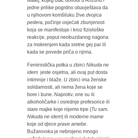
Matej, kojeg otac dovodi u Arizonu i
jedne prilike pogrdno obavještava da
u njihovom komšiluku žive
dvojica
pedera
, počinje osjećati zbunjenost
koja se manifestuje i kroz fiziološke
reakcije, poput neobuzdanog nagona
za mokrenjem kada sretne gej par ili
kada se povede priča o njima.
Feministička potka u zbirci
Nikuda ne
idem
jeste osjetna, ali ovaj put dosta
intimnije i blaže. U zbirci ima ženske
solidarnosti, ali nema žena koje se
bore i bune. Naprotiv, one su ili
alkoholičarke i osrednje profesorice ili
stare majke koje nijemo trpe (
Tu sam.
Nikuda ne idem
) ili
moderne mame
koje
od djece prave
amebe
.
Bužarovska je nebrojeno mnogo