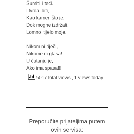
Šumiti  i teći.

I tvrda  biti,

Kao kamen što je,

Dok mogne izdržati,

Lomno  tijelo moje.

Nikom ni riječi,

Nikome ni glasa!

U ćutanju je,

Ako ima spasa!!!
5017 total views
, 1 views today
Preporučite prijateljima putem
ovih servisa: