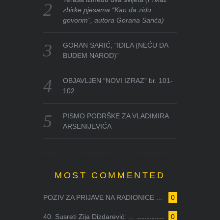
zbirke pjesama “Kao da zidu
govorim”, autora Gorana Sarića)
GORAN SARIĆ, “IDILA (NEĆU DA
BUDEM NAROD)”
OBJAVLJEN “NOVI IZRAZ” br. 101-
102
PISMO PODRŠKE ZA VLADIMIRA
ARSENIJEVIĆA
MOST COMMENTED
POZIV ZA PRIJAVE NA RADIONICE ...
0
40. Susreti Zija Dizdarević: ...
0