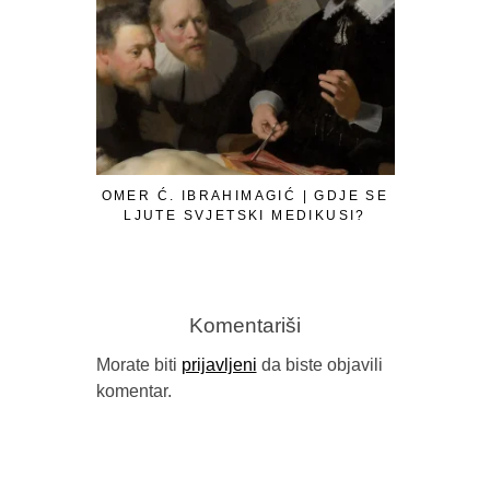
OMER Ć. IBRAHIMAGIĆ | GDJE SE
LJUTE SVJETSKI MEDIKUSI?
Komentariši
Morate biti
prijavljeni
da biste objavili
komentar.
GORAN SA
B