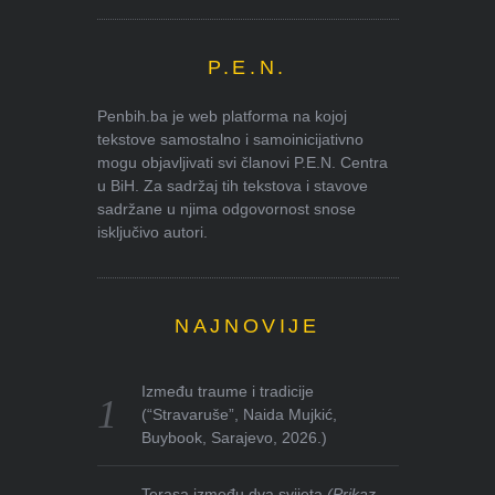
P.E.N.
Penbih.ba je web platforma na kojoj
tekstove samostalno i samoinicijativno
mogu objavljivati svi članovi P.E.N. Centra
u BiH. Za sadržaj tih tekstova i stavove
sadržane u njima odgovornost snose
isključivo autori.
NAJNOVIJE
Između traume i tradicije
(“Stravaruše”, Naida Mujkić,
Buybook, Sarajevo, 2026.)
Terasa između dva svijeta
(Prikaz