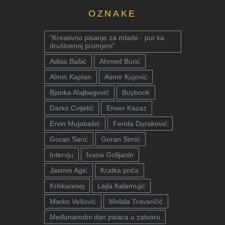
OZNAKE
"Kreativno pisanje za mlade - put ka
društvenoj promjeni"
Adisa Bašić
Ahmed Burić
Almin Kaplan
Asmir Kujović
Bjanka Alajbegović
Buybook
Darko Cvijetić
Enver Kazaz
Ervin Mujabašić
Ferida Duraković
Goran Sarić
Goran Simić
Intervju
Ivana Golijanin
Jasmin Agić
Kratka priča
Kritika/esej
Lejla Kalamujić
Marko Vešović
Melida Travančić
Međunarodni dan pisaca u zatvoru