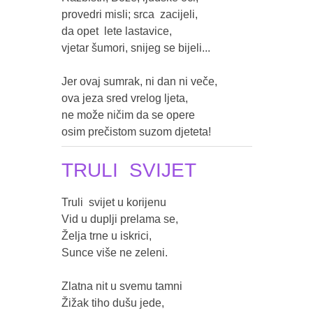
provedri misli; srca  zacijeli,

da opet  lete lastavice,

vjetar šumori, snijeg se bijeli...

Jer ovaj sumrak, ni dan ni veče,

ova jeza sred vrelog ljeta,

ne može ničim da se opere

osim prečistom suzom djeteta!
TRULI SVIJET
Truli  svijet u korijenu

Vid u duplji prelama se,

Želja trne u iskrici,

Sunce više ne zeleni.

Zlatna nit u svemu tamni

Žižak tiho dušu jede,
