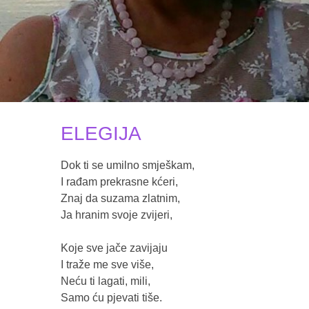
ELEGIJA
Dok ti se umilno smješkam,

I rađam prekrasne kćeri,

Znaj da suzama zlatnim,

Ja hranim svoje zvijeri,

Koje sve jače zavijaju

I traže me sve više,

Neću ti lagati, mili,

Samo ću pjevati tiše.
