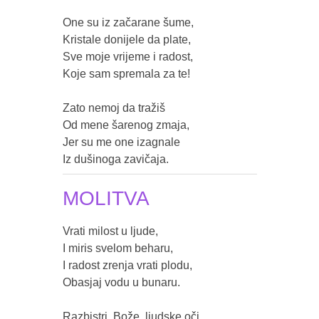
One su iz začarane šume,

Kristale donijele da plate,

Sve moje vrijeme i radost,

Koje sam spremala za te!

Zato nemoj da tražiš

Od mene šarenog zmaja,

Jer su me one izagnale

Iz dušinoga zavičaja.
MOLITVA
Vrati milost u ljude,

I miris svelom beharu,

I radost zrenja vrati plodu,

Obasjaj vodu u bunaru.

Razbistri, Bože, ljudske oči,
