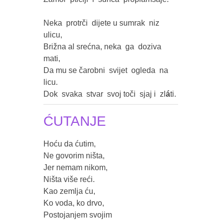
Neka  protrči  dijete u sumrak  niz  
ulicu,

Brižna al srećna, neka  ga  doziva  
mati,

Da mu se čarobni  svijet  ogleda  na  
licu.

Dok  svaka  stvar  svoj toči  sjaj i  zl
á
ti.
ĆUTANJE
Hoću da ćutim,

Ne govorim ništa,

Jer nemam nikom,

Ništa više reći.

Kao zemlja ću,

Ko voda, ko drvo,

Postojanjem svojim
