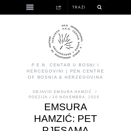
P.E.N. CENTAR U BOSNI I
HERCEGOVINI | PEN CENTRE
OF BOSNIA & HERZEGOVINA
OBJAVIO
EMSURA HAMZIĆ
POEZIJA
30 NOVEMBRA, 2020
EMSURA
HAMZIĆ: PET
PJESAMA