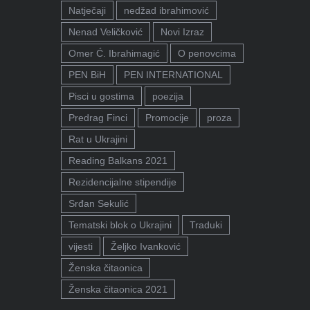
Natječaji
nedžad ibrahimović
Nenad Veličković
Novi Izraz
Omer Ć. Ibrahimagić
O penovcima
PEN BiH
PEN INTERNATIONAL
Pisci u gostima
poezija
Predrag Finci
Promocije
proza
Rat u Ukrajini
Reading Balkans 2021
Rezidencijalne stipendije
Srđan Sekulić
Tematski blok o Ukrajini
Traduki
vijesti
Željko Ivanković
Ženska čitaonica
Ženska čitaonica 2021