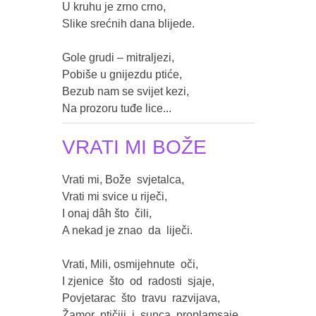
U kruhu je zrno crno,

Slike srećnih dana blijede.

Gole grudi – mitraljezi,

Pobiše u gnijezdu ptiće,

Bezub nam se svijet kezi,

Na prozoru tuđe lice...
VRATI MI BOŽE
Vrati mi, Bože  svjetalca,

Vrati mi svice u riječi,

I onaj dâh što  čili,

A nekad je znao  da  liječi.

Vrati, Mili, osmijehnute  oči,

I zjenice  što  od  radosti  sjaje,

Povjetarac  što  travu  razvijava,

Žamor  ptičiji  i  sunca  proplamsaje.
