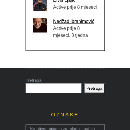
Elvis Ljajić
Active prije 8 mjeseci
Nedžad Ibrahimović
Active prije 8
mjeseci, 3 tjedna
Pretraga
Pretraga
OZNAKE
"Kreativno pisanje za mlade - put ka