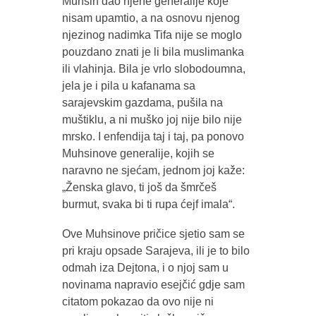
Muhsin dao njene generalije koje
nisam upamtio, a na osnovu njenog
njezinog nadimka Tifa nije se moglo
pouzdano znati je li bila muslimanka
ili vlahinja. Bila je vrlo slobodoumna,
jela je i pila u kafanama sa
sarajevskim gazdama, pušila na
muštiklu, a ni muško joj nije bilo nije
mrsko. I enfendija taj i taj, pa ponovo
Muhsinove generalije, kojih se
naravno ne sjećam, jednom joj kaže:
„Ženska glavo, ti još da šmrčeš
burmut, svaka bi ti rupa ćejf imala“.
Ove Muhsinove pričice sjetio sam se
pri kraju opsade Sarajeva, ili je to bilo
odmah iza Dejtona, i o njoj sam u
novinama napravio esejčić gdje sam
citatom pokazao da ovo nije ni