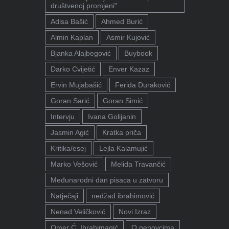
društvenoj promjeni"
Adisa Bašić
Ahmed Burić
Almin Kaplan
Asmir Kujović
Bjanka Alajbegović
Buybook
Darko Cvijetić
Enver Kazaz
Ervin Mujabašić
Ferida Duraković
Goran Sarić
Goran Simić
Intervju
Ivana Golijanin
Jasmin Agić
Kratka priča
Kritika/esej
Lejla Kalamujić
Marko Vešović
Melida Travančić
Međunarodni dan pisaca u zatvoru
Natječaji
nedžad ibrahimović
Nenad Veličković
Novi Izraz
Omer Ć. Ibrahimagić
O penovcima