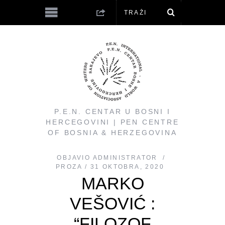
P.E.N. CENTAR U BOSNI I
HERCEGOVINI | PEN CENTRE
OF BOSNIA & HERZEGOVINA
OBJAVIO
ADMINISTRATOR
PROZA
31 OKTOBRA, 2020
MARKO
VEŠOVIĆ :
“FILOZOF