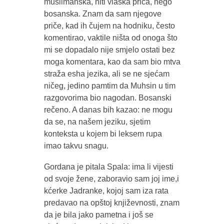
muslimanska, niti vlaška priča, nego
bosanska. Znam da sam njegove
priče, kad ih čujem na hodniku, često
komentirao, vaktile ništa od onoga što
mi se dopadalo nije smjelo ostati bez
moga komentara, kao da sam bio mtva
straža esha jezika, ali se ne sjećam
ničeg, jedino pamtim da Muhsin u tim
razgovorima bio nagodan. Bosanski
rečeno. A danas bih kazao: ne mogu
da se, na našem jeziku, sjetim
konteksta u kojem bi leksem rupa
imao takvu snagu.
Gordana je pitala Spala: ima li vijesti
od svoje žene, zaboravio sam joj ime,i
kćerke Jadranke, kojoj sam iza rata
predavao na opštoj književnosti, znam
da je bila jako pametna i još se