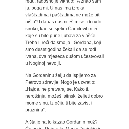
redu, radosno je viknuo: “A znao sam
ja, boga mi. U nas ima izreka:
vlaščadima i paščadima ne može biti
ništa“! I danas nasmiješim se, i to vrlo
široko, kad se sjetim Ćamilovih riječi
koje su bile pune ljubavi za vlašče.
Treba li reći da smo ja i Gordana, koji
smo deset godina čekali da se rodi
Ivana, dva mjeseca dušom učestvovali
u Noginoj nevolji.
Na Gordaninu želju da ispijemo za
Petrovo zdravlje, Nogo je uzvratio:
„Hajde, ne pretvaraj se. Kako ti,
nerotkinja, možeš istinski željeti dobro
mome sinu. Iz očiju ti bije zavist i
praznina“.
A šta je na to kazao Gordanin muž?
Ćutao je. Prije rata, Marko Darinkin je