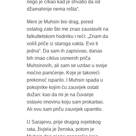
nego je crkao kad je shvatio da od
džamahirije nema ništa“.
Meni je Muhsin bio drag, pored
ostalog zato što me znao zaustaviti na
falkultetskom hodniku i reći: „Znam da
voliš priče iz staroga vakta. Evo ti
jedna“. Da sam ih zapisivao, danas
bih imao ciklus usmenih priča
Muhsinovih, ali sam se uzdao u svoje
moćno pamćenje. Koje je takoreći
prekonoć isparilo. I Muhsin spada u
pokojnike kojim ću zauvijek ostati
dužan: kao da mi je na čuvanje
ostavio imovinu koju sam prokartao.
Ali ovu sam priču zauvijek upamtio.
U Sarajevu, prije drugog svjetskog
rata, živjela je ženska, potom je