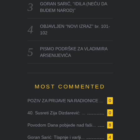
GORAN SARIĆ, “IDILA (NEĆU DA
BUDEM NAROD)”
OBJAVLJEN “NOVI IZRAZ” br. 101-
102
PISMO PODRŠKE ZA VLADIMIRA
ARSENIJEVIĆA
MOST COMMENTED
POZIV ZA PRIJAVE NA RADIONICE ...
0
40. Susreti Zija Dizdarević: ...
0
Povodom Dana pobjede nad faši...
8
Goran Sarić: Tlapnje i varlji...
4