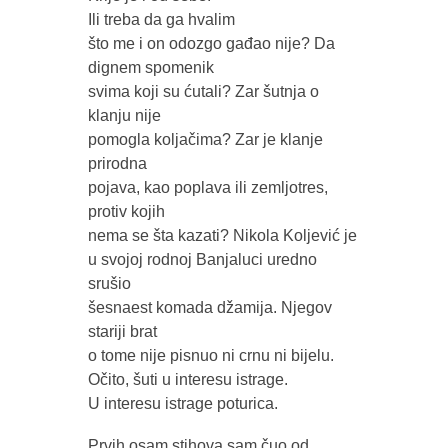
Ili treba da ga hvalim
što me i on odozgo gađao nije? Da
dignem spomenik
svima koji su ćutali? Zar šutnja o
klanju nije
pomogla koljačima? Zar je klanje
prirodna
pojava, kao poplava ili zemljotres,
protiv kojih
nema se šta kazati? Nikola Koljević je
u svojoj rodnoj Banjaluci uredno
srušio
šesnaest komada džamija. Njegov
stariji brat
o tome nije pisnuo ni crnu ni bijelu.
Očito, šuti u interesu istrage.
U interesu istrage poturica.
Prvih osam stihova sam čuo od