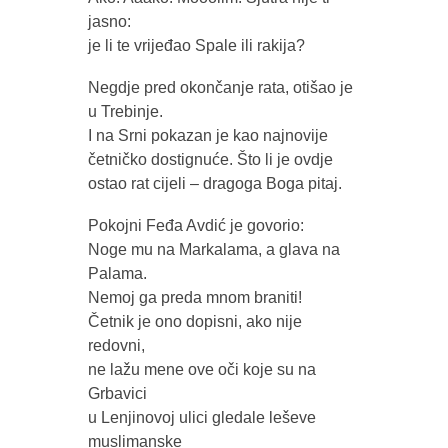
jasno:
je li te vrijeđao Spale ili rakija?
Negdje pred okončanje rata, otišao je
u Trebinje.
I na Srni pokazan je kao najnovije
četničko dostignuće. Što li je ovdje
ostao rat cijeli – dragoga Boga pitaj.
Pokojni Feđa Avdić je govorio:
Noge mu na Markalama, a glava na
Palama.
Nemoj ga preda mnom braniti!
Četnik je ono dopisni, ako nije
redovni,
ne lažu mene ove oči koje su na
Grbavici
u Lenjinovoj ulici gledale leševe
muslimanske