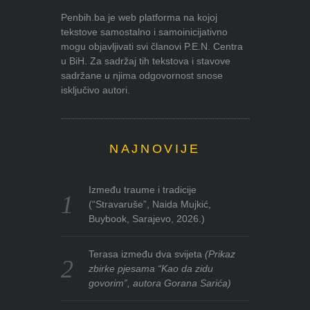
Penbih.ba je web platforma na kojoj
tekstove samostalno i samoinicijativno
mogu objavljivati svi članovi P.E.N. Centra
u BiH. Za sadržaj tih tekstova i stavove
sadržane u njima odgovornost snose
isključivo autori.
NAJNOVIJE
Između traume i tradicije
(“Stravaruše”, Naida Mujkić,
Buybook, Sarajevo, 2026.)
Terasa između dva svijeta
(Prikaz
zbirke pjesama “Kao da zidu
govorim”, autora Gorana Sarića)