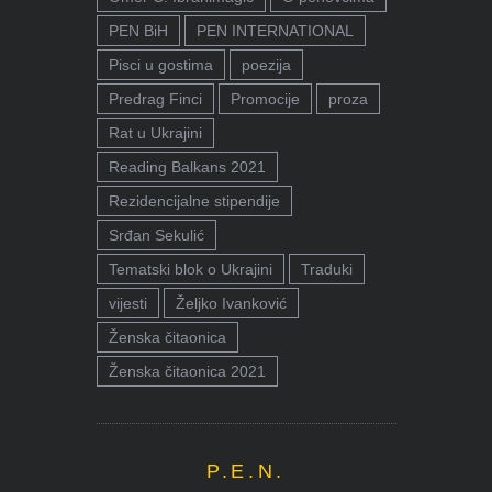
PEN BiH
PEN INTERNATIONAL
Pisci u gostima
poezija
Predrag Finci
Promocije
proza
Rat u Ukrajini
Reading Balkans 2021
Rezidencijalne stipendije
Srđan Sekulić
Tematski blok o Ukrajini
Traduki
vijesti
Željko Ivanković
Ženska čitaonica
Ženska čitaonica 2021
P.E.N.