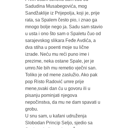
Sadudina Musabegovića, mog
Sandžaklije iz Prijepolja, koji je, prije
rata, sa Spalem često pio, i znao ga
mnogo bolje nego ja. Sadu sam stavio
u usta i ono što sam o Spaletu čuo od
sarajevskog slikara Feđe Avdića, a
dva stiha u poenti moje su lične
izrade. Neću mu reći puno ime i
prezime, neka ostane Spale, jer je
umro.Ne bih mu remetio vječni san.
Toliko je od mene zaslužio. Ako pak
pop Risto Radović umre prije
mene,svaki dan ću u govoru ili u
pisanju pominjati njegova
nepočinstva, da mu ne dam spavati u
grobu.
U snu sam, u kafani udruženja
Slobodan Princip Seljo, sjedio sa