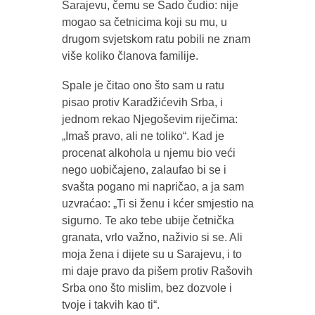
Sarajevu, čemu se Sado čudio: nije
mogao sa četnicima koji su mu, u
drugom svjetskom ratu pobili ne znam
više koliko članova familije.
Spale je čitao ono što sam u ratu
pisao protiv Karadžićevih Srba, i
jednom rekao Njegoševim riječima:
„Imaš pravo, ali ne toliko“. Kad je
procenat alkohola u njemu bio veći
nego uobičajeno, zalaufao bi se i
svašta pogano mi napričao, a ja sam
uzvraćao: „Ti si ženu i kćer smjestio na
sigurno. Te ako tebe ubije četnička
granata, vrlo važno, naživio si se. Ali
moja žena i dijete su u Sarajevu, i to
mi daje pravo da pišem protiv Rašovih
Srba ono što mislim, bez dozvole i
tvoje i takvih kao ti“.