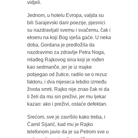
vidjeli.
Jednom, u hotelu Evropa, valjda su
bili Sarajevski dani poezije, pjesnici
su nazdravljali svemu i svačemu, čak i
ekseru na koji Bog vješa gaće. U neka
doba, Gordana je predložila da
nazdravimo za zdravlje Petra Noga,
mlađeg Rajkovog sina koji je rođen
kao sedmanče, jer je iz majke
pobjegao od žutice, radilo se o rezuz
faktoru, i dva mjeseca lebdio između
života smrti. Rajko nije znao čak ni da
li želi da mu sin preživi, jer mu ljekar
kazao: ako i preživi, ostaće defektan.
Srećom, sve je završilo kako treba, i
Ćamil Sijarić, kad mu je Rajko
telefonom javio da je sa Petrom sve u