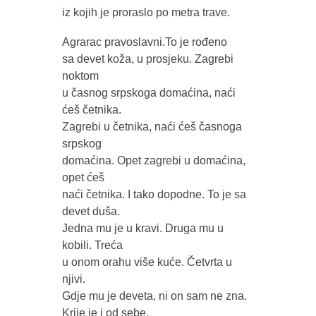
iz kojih je proraslo po metra trave.
Agrarac pravoslavni.To je rođeno
sa devet koža, u prosjeku. Zagrebi
noktom
u časnog srpskoga domaćina, naći
ćeš četnika.
Zagrebi u četnika, naći ćeš časnoga
srpskog
domaćina. Opet zagrebi u domaćina,
opet ćeš
naći četnika. I tako dopodne. To je sa
devet duša.
Jedna mu je u kravi. Druga mu u
kobili. Treća
u onom orahu više kuće. Četvrta u
njivi.
Gdje mu je deveta, ni on sam ne zna.
Krije je i od sebe.