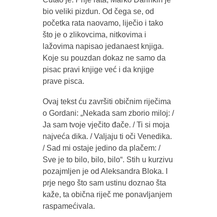
bio veliki pizdun. Od čega se, od
početka rata naovamo, liječio i tako
što je o zlikovcima, nitkovima i
lažovima napisao jedanaest knjiga.
Koje su pouzdan dokaz ne samo da
pisac pravi knjige već i da knjige
prave pisca.
Ovaj tekst ću završiti običnim riječima
o Gordani: „Nekada sam zborio miloj: /
Ja sam tvoje vječito đače. / Ti si moja
najveća dika. / Valjaju ti oči Venedika.
/ Sad mi ostaje jedino da plačem: /
Sve je to bilo, bilo, bilo“. Stih u kurzivu
pozajmljen je od Aleksandra Bloka. I
prje nego što sam ustinu doznao šta
kaže, ta obična riječ me ponavljanjem
raspamećivala.