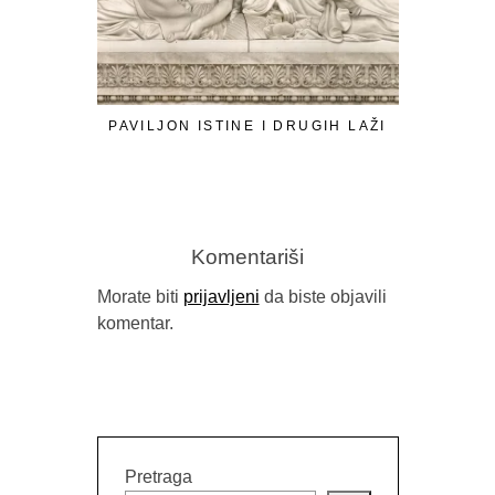
PAVILJON ISTINE I DRUGIH LAŽI
SRĐAN 
T
Komentariši
Morate biti
prijavljeni
da biste objavili
komentar.
Pretraga