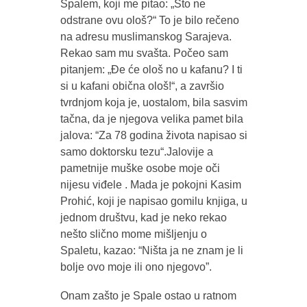
Spalem, koji me pitao: „Što ne
odstrane ovu ološ?“ To je bilo rečeno
na adresu muslimanskog Sarajeva.
Rekao sam mu svašta. Počeo sam
pitanjem: „Đe će ološ no u kafanu? I ti
si u kafani obična ološ!“, a završio
tvrdnjom koja je, uostalom, bila sasvim
tačna, da je njegova velika pamet bila
jalova: “Za 78 godina života napisao si
samo doktorsku tezu“.Jalovije a
pametnije muške osobe moje oči
nijesu viđele . Mada je pokojni Kasim
Prohić, koji je napisao gomilu knjiga, u
jednom društvu, kad je neko rekao
nešto slično mome mišljenju o
Spaletu, kazao: “Ništa ja ne znam je li
bolje ovo moje ili ono njegovo”.
Onam zašto je Spale ostao u ratnom