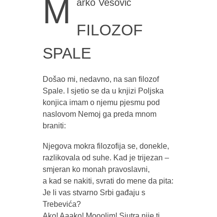
M
arko Vešović
FILOZOF
SPALE
Došao mi, nedavno, na san filozof
Spale. I sjetio se da u knjizi Poljska
konjica imam o njemu pjesmu pod
naslovom Nemoj ga preda mnom
braniti:
Njegova mokra filozofija se, donekle,
razlikovala od suhe. Kad je trijezan –
smjeran ko monah pravoslavni,
a kad se nakiti, svrati do mene da pita:
Je li vas stvarno Srbi gađaju s
Trebevića?
Ako! Aaako! Mooolim! Sjutra nije ti