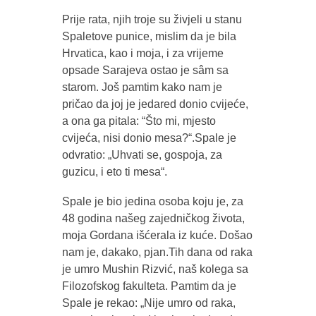
Prije rata, njih troje su živjeli u stanu
Spaletove punice, mislim da je bila
Hrvatica, kao i moja, i za vrijeme
opsade Sarajeva ostao je sâm sa
starom. Još pamtim kako nam je
pričao da joj je jedared donio cvijeće,
a ona ga pitala: “Što mi, mjesto
cvijeća, nisi donio mesa?“.Spale je
odvratio: „Uhvati se, gospoja, za
guzicu, i eto ti mesa“.
Spale je bio jedina osoba koju je, za
48 godina našeg zajedničkog života,
moja Gordana išćerala iz kuće. Došao
nam je, dakako, pjan.Tih dana od raka
je umro Mushin Rizvić, naš kolega sa
Filozofskog fakulteta. Pamtim da je
Spale je rekao: „Nije umro od raka,