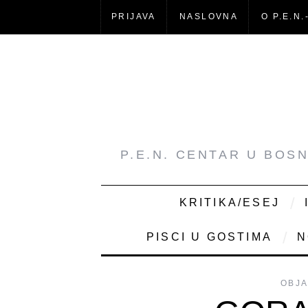
PRIJAVA
NASLOVNA
O P.E.N.
P.E.N. CENTAR U BOS
KRITIKA/ESEJ
PISCI U GOSTIMA
N
OBJA