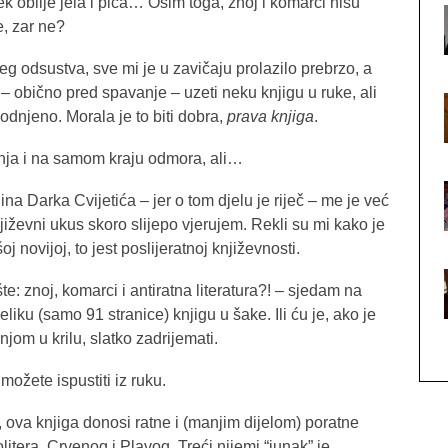
tek obilje jela i pića… Osim toga, znoj i komarci nisu
e, zar ne?
jeg odsustva, sve mi je u zavičaju prolazilo prebrzo, a
 obično pred spavanje – uzeti neku knjigu u ruke, ali
odnjeno. Morala je to biti dobra,
prava knjiga
.
nja i na samom kraju odmora, ali…
ina Darka Cvijetića – jer o tom djelu je riječ – me je već
njiževni ukus skoro slijepo vjerujem. Rekli su mi kako je
j novijoj, to jest poslijeratnoj književnosti.
e: znoj, komarci i antiratna literatura?! – sjedam na
iku (samo 91 stranice) knjigu u šake. Ili ću je, ako je
 njom u krilu, slatko zadrijemati.
možete ispustiti iz ruku.
, ova knjiga donosi ratne i (manjim dijelom) poratne
litera, Crvenog i Plavog. Treći nijemi “junak” je