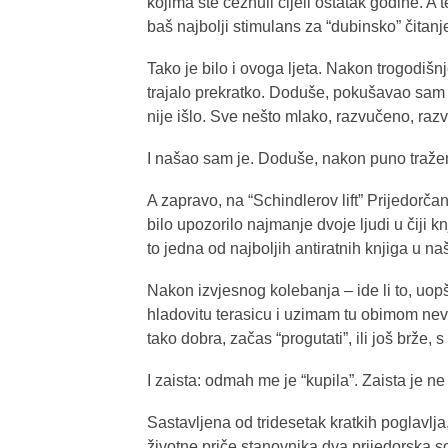
kojima ste čeznuli cijeli ostatak godine. A 
baš najbolji stimulans za “dubinsko” čitanj
Tako je bilo i ovoga ljeta. Nakon trogodišn
trajalo prekratko. Doduše, pokušavao sam –
nije išlo. Sve nešto mlako, razvučeno, razv
I našao sam je. Doduše, nakon puno traže
A zapravo, na “Schindlerov lift” Prijedorčan
bilo upozorilo najmanje dvoje ljudi u čiji k
to jedna od najboljih antiratnih knjiga u našo
Nakon izvjesnog kolebanja – ide li to, uopšt
hladovitu terasicu i uzimam tu obimom nevel
tako dobra, začas “progutati”, ili još brže, s
I zaista: odmah me je “kupila”. Zaista je ne 
Sastavljena od tridesetak kratkih poglavlja
životne priče stanovnika dva prijedorska so