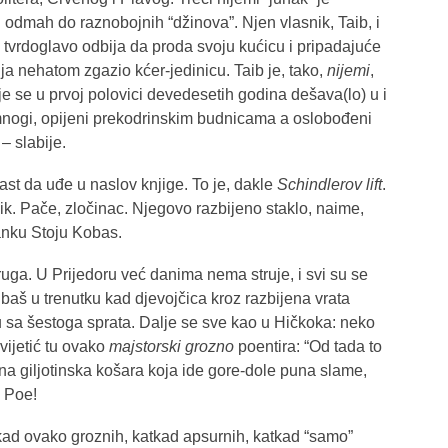
n odmah do raznobojnih “džinova”. Njen vlasnik, Taib, i
, tvrdoglavo odbija da proda svoju kućicu i pripadajuće
šija nehatom zgazio kćer-jedinicu. Taib je, tako,
nijemi
,
je se u prvoj polovici devedesetih godina dešava(lo) u i
mnogi, opijeni prekodrinskim budnicama a oslobođeni
 – slabije.
čast da uđe u naslov knjige. To je, dakle
Schindlerov lift
.
k. Pače, zločinac. Njegovo razbijeno staklo, naime,
janku Stoju Kobas.
ruga. U Prijedoru već danima nema struje, i svi su se
i baš u trenutku kad djevojčica kroz razbijena vrata
cu sa šestoga sprata. Dalje se sve kao u Hičkoka: neko
Cvijetić tu ovako
majstorski grozno
poentira: “Od tada to
etna giljotinska košara koja ide gore-dole puna slame,
n Poe!
tkad ovako groznih, katkad apsurnih, katkad “samo”