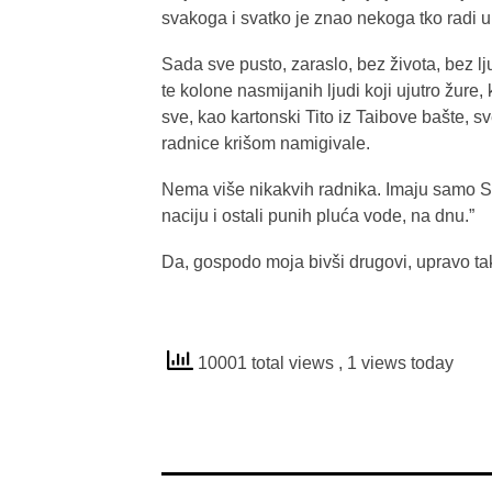
svakoga i svatko je znao nekoga tko radi 
Sada sve pusto, zaraslo, bez života, bez lj
te kolone nasmijanih ljudi koji ujutro žure
sve, kao kartonski Tito iz Taibove bašte, sv
radnice krišom namigivale.
Nema više nikakvih radnika. Imaju samo Srbi
naciju i ostali punih pluća vode, na dnu.”
Da, gospodo moja bivši drugovi, upravo ta
10001 total views
, 1 views today