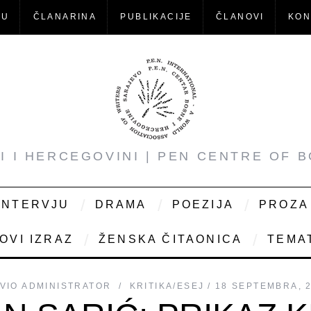
-U
ČLANARINA
PUBLIKACIJE
ČLANOVI
KON
NI I HERCEGOVINI | PEN CENTRE OF 
INTERVJU
DRAMA
POEZIJA
PROZA
OVI IZRAZ
ŽENSKA ČITAONICA
TEMAT
VIO
ADMINISTRATOR
KRITIKA/ESEJ
18 SEPTEMBRA, 