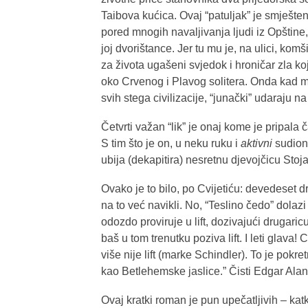
Taibova kućica. Ovaj “patuljak” je smješte
pored mnogih navaljivanja ljudi iz Opštine
joj dvorištance. Jer tu mu je, na ulici, kom
za života ugašeni svjedok i hroničar zla ko
oko Crvenog i Plavog solitera. Onda kad 
svih stega civilizacije, “junački” udaraju na
Četvrti važan “lik” je onaj kome je pripala 
S tim što je on, u neku ruku i
aktivni
sudioni
ubija (dekapitira) nesretnu djevojčicu Sto
Ovako je to bilo, po Cvijetiću: devedeset d
na to već navikli. No, “Teslino čedo” dolaz
odozdo proviruje u lift, dozivajući drugari
baš u tom trenutku poziva lift. I leti glava! 
više nije lift (marke Schindler). To je pokr
kao Betlehemske jaslice.” Čisti Edgar Ala
Ovaj kratki roman je pun upečatljivih – ka