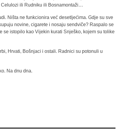
u Celulozi ili Rudniku ili Bosnamontaži…
udi. Ništa ne funkcionira već desetljećima. Gdje su sve
, kupuju novine, cigarete i nosaju sendviče? Raspalo se
e se istopilo kao Vijekin kurati Snješko, kojem su tolike
, Hrvati, Bošnjaci i ostali. Radnici su potonuli u
ko. Na dnu dna.