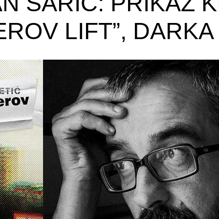
N SARIĆ: PRIKAZ K
ROV LIFT”, DARKA