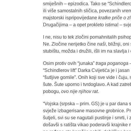
smiješnih – epizodica. Tako se “Schindlerov 
ili više samostalnih sličica, povezanih vr
majstorski ispripovijedane
kratke priče o z
Drugačijima – a opet prokleto istima! – sv
I ne, nisu to tek zločini pomahnitalih psiho
Ne. Zločine nerijetko čine
naši
, bližnji, o
stubištu, možda i družili, išli im na slavlj
Osim protiv ovih “junaka”
traga poganoga
–
“Schindlerov lift” Darka Cvijetića je i jas
“šutljive gomile”. Onih koji sve vide i čuju,
šute. Šute uporno i tvrdoglavo. A kad zatr
pobogu,
ovo nije njihov rat
.
“Vojska (srpska – prim. GS) je u par dana s
svježe izbagerisane masovne grobnice. Pri
šutjeli, svi su se nagutali pustinje i smrti
došavši s ratišta vikao poderavši krajnike n