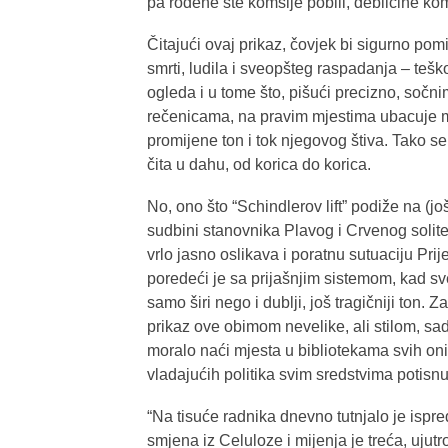
pa rođene ste komšije pobili, debilčine kom
Čitajući ovaj prikaz, čovjek bi sigurno pom
smrti, ludila i sveopšteg raspadanja – teško
ogleda i u tome što, pišući precizno, sočni
rečenicama, na pravim mjestima ubacuje m
promijene ton i tok njegovog štiva. Tako se 
čita u dahu, od korica do korica.
No, ono što “Schindlerov lift” podiže na (još
sudbini stanovnika Plavog i Crvenog solit
vrlo jasno oslikava i poratnu sutuaciju Prij
poredeći je sa prijašnjim sistemom, kad sve
samo širi nego i dublji, još tragičniji ton. Za
prikaz ove obimom nevelike, ali stilom, sa
moralo naći mjesta u bibliotekama svih oni
vladajućih politika svim sredstvima potisnu
“Na tisuće radnika dnevno tutnjalo je ispre
smjena iz Celuloze i mijenja je treća, ujutro