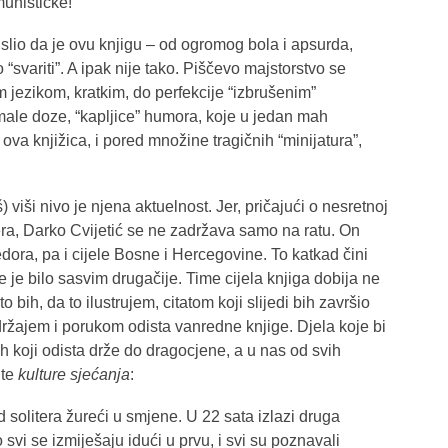
unističke!”
islio da je ovu knjigu – od ogromog bola i apsurda,
 “svariti”. A ipak nije tako. Piščevo majstorstvo se
m jezikom, kratkim, do perfekcije “izbrušenim”
ale doze, “kapljice” humora, koje u jedan mah
ova knjižica, i pored množine tragičnih “minijatura”,
) viši nivo je njena aktuelnost. Jer, pričajući o nesretnoj
era, Darko Cvijetić se ne zadržava samo na ratu. On
edora, pa i cijele Bosne i Hercegovine. To katkad čini
 je bilo sasvim drugačije. Time cijela knjiga dobija ne
to bih, da to ilustrujem, citatom koji slijedi bih završio
držajem i porukom odista vanredne knjige. Djela koje bi
h koji odista drže do dragocjene, a u nas od svih
te
kulture sjećanja
:
d solitera žureći u smjene. U 22 sata izlazi druga
 svi se izmiješaju idući u prvu, i svi su poznavali