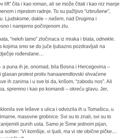
lift” čita i kao roman, ali se može čitati i kao niz manje
emenom i mjestom radnje. To su pažljivo “izbrušene”,
lu
. Ljudskome, dakle –
našem
, nad Drugima i
jesno i namjerno počinjenom zlu.
pata, “nekih tamo” zločinaca iz mraka i blata,
odnekle
.
ni s kojima smo se do juče ljubazno pozdravljali na
a i dječije rođendane…
 a puna ih je, onomad, bila Bosna i Hercegovina –
an i glasan protest protiv hanaarendtovski shvaćene
 sve ih zanima i u sve bi da, krišom, “zabodu nos”. Ali
eba, spremno i kao po komandi – okreću glavu. Jer,
klonila sve leševe s ulica i odvozila ih u Tomašicu, u
marne, masovne grobnice. Svi su to znali, svi su to
, i zanijemili punih usta. Samo je Šime jednom pijan,
a soliter: ‘Vi komšije, vi ljudi, ma vi ste obične pičke…