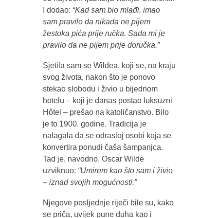
I dodao:
“Kad sam bio mlađi, imao
sam pravilo da nikada ne pijem
žestoka pića prije ručka. Sada mi je
pravilo da ne pijem prije doručka.”
Sjetila sam se Wildea, koji se, na kraju
svog života, nakon što je ponovo
stekao slobodu i živio u bijednom
hotelu – koji je danas postao luksuzni
Hôtel – prešao na katoličanstvo. Bilo
je to 1900. godine. Tradicija je
nalagala da se odrasloj osobi koja se
konvertira ponudi čaša šampanjca.
Tad je, navodno, Oscar Wilde
uzviknuo:
“Umirem kao što sam i živio
– iznad svojih mogućnosti.”
Njegove posljednje riječi bile su, kako
se priča, uvijek pune duha kao i