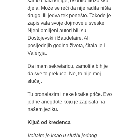
samo čitala knjige, osobito filozofska
djela. Može se reći da nije radila ništa
drugo. Ili jedva tek ponešto. Takođe je
zapisivala svoje dojmove u sveske.
Njeni omiljeni autori bili su
Dostojevski i Baudelaire. Ali
posljednjih godina života, čitala je i
Valéryja.
Da imam sekretaricu, zamolila bih je
da sve to prekuca. No, to nije moj
slučaj.
Tu pronalazim i neke kratke priče. Evo
jedne anegdote koju je zapisala na
našem jeziku.
Ključ od kredenca
Voltaire je imao u službi jednog