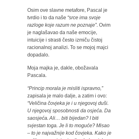
Osim ove slavne metafore, Pascal je
tvrdio i to da naše
“srce ima svoje
razloge koje razum ne poznaje”
. Ovim
je naglašavao da naše emocije,
intuicije i strasti često izmiču čistoj
racionalnoj analizi. To se mojoj majci
dopadalo.
Moja majka je, dakle, obožavala
Pascala.
“Princip morala je misliti ispravno,”
zapisala je malo dalje, a zatim i ovo:
“Veličina čovjeka je i u njegovoj duši.
U njegovoj sposobnosti da osjeća. Da
saosjeća. Ali… biti bijedan? I biti
svjestan toga. Je li to moguće? Misao
– to je najvažnije kod čovjeka. Kako je