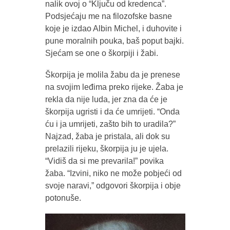
nalik ovoj o “Ključu od kredenca”.
Podsjećaju me na filozofske basne
koje je izdao Albin Michel, i duhovite i
pune moralnih pouka, baš poput bajki.
Sjećam se one o škorpiji i žabi.
Škorpija je molila žabu da je prenese
na svojim leđima preko rijeke. Žaba je
rekla da nije luda, jer zna da će je
škorpija ugristi i da će umrijeti. “Onda
ću i ja umrijeti, zašto bih to uradila?”
Najzad, žaba je pristala, ali dok su
prelazili rijeku, škorpija ju je ujela.
“Vidiš da si me prevarila!” povika
žaba. “Izvini, niko ne može pobjeći od
svoje naravi,” odgovori škorpija i obje
potonuše.