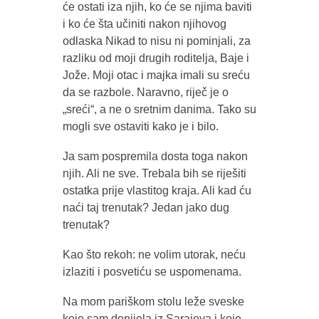
će ostati iza njih, ko će se njima baviti
i ko će šta učiniti nakon njihovog
odlaska Nikad to nisu ni pominjali, za
razliku od moji drugih roditelja, Baje i
Jože. Moji otac i majka imali su sreću
da se razbole. Naravno, riječ je o
„sreći“, a ne o sretnim danima. Tako su
mogli sve ostaviti kako je i bilo.
Ja sam pospremila dosta toga nakon
njih. Ali ne sve. Trebala bih se riješiti
ostatka prije vlastitog kraja. Ali kad ću
naći taj trenutak? Jedan jako dug
trenutak?
Kao što rekoh: ne volim utorak, neću
izlaziti i posvetiću se uspomenama.
Na mom pariškom stolu leže sveske
koje sam donijela iz Sarajeva i koje