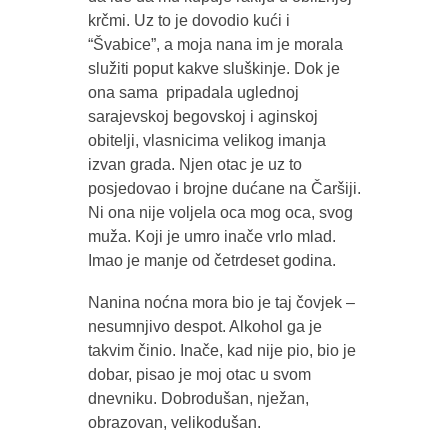
krčmi. Uz to je dovodio kući i
“Švabice”, a moja nana im je morala
služiti poput kakve sluškinje. Dok je
ona sama pripadala uglednoj
sarajevskoj begovskoj i aginskoj
obitelji, vlasnicima velikog imanja
izvan grada. Njen otac je uz to
posjedovao i brojne dućane na Čaršiji.
Ni ona nije voljela oca mog oca, svog
muža. Koji je umro inače vrlo mlad.
Imao je manje od četrdeset godina.
Nanina noćna mora bio je taj čovjek –
nesumnjivo despot. Alkohol ga je
takvim činio. Inače, kad nije pio, bio je
dobar, pisao je moj otac u svom
dnevniku. Dobrodušan, nježan,
obrazovan, velikodušan.