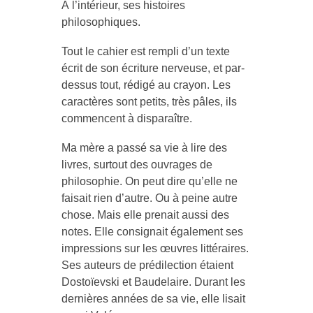
À l’intérieur, ses histoires
philosophiques.
Tout le cahier est rempli d’un texte
écrit de son écriture nerveuse, et par-
dessus tout, rédigé au crayon. Les
caractères sont petits, très pâles, ils
commencent à disparaître.
Ma mère a passé sa vie à lire des
livres, surtout des ouvrages de
philosophie. On peut dire qu’elle ne
faisait rien d’autre. Ou à peine autre
chose. Mais elle prenait aussi des
notes. Elle consignait également ses
impressions sur les œuvres littéraires.
Ses auteurs de prédilection étaient
Dostoïevski et Baudelaire. Durant les
dernières années de sa vie, elle lisait