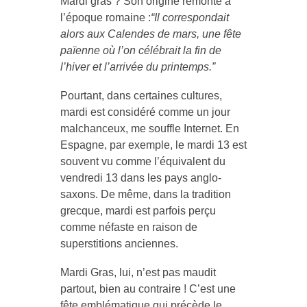
Mardi gras ? Son origine remonte à
l’époque romaine :
“Il correspondait
alors aux Calendes de mars, une fête
païenne où l’on célébrait la fin de
l’hiver et l’arrivée du printemps.”
Pourtant, dans certaines cultures,
mardi est considéré comme un jour
malchanceux, me souffle Internet. En
Espagne, par exemple, le mardi 13 est
souvent vu comme l’équivalent du
vendredi 13 dans les pays anglo-
saxons. De même, dans la tradition
grecque, mardi est parfois perçu
comme néfaste en raison de
superstitions anciennes.
Mardi Gras, lui, n’est pas maudit
partout, bien au contraire ! C’est une
fête emblématique qui précède le