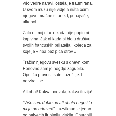
vrlo vedre naravi, ostala je traumirana.
U svom mužu nije vidjela ništa osim
njegove mračne strane. I, ponajviše,
alkohol.
Zato ni moj otac nikada nije popio ni
kap vina, čak ni kada bi bio u društvu
svojih francuskih prijatelja i kolega za
koje je « riba bez pića otrov ».
Tražim njegovu svesku s dnevnikom.
Ponovno sam je negdje zagubila.
Opet ću provesti sate tražeći je. I
nervirati se.
Alkohol! Kakva podvala, kakva iluzija!
“Više sam dobio od alkohola nego što
mi je on oduzeo!”
– uzviknuo je jedan
od najvećih ljubitelja viskija. Churchill.