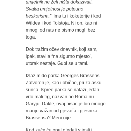
umjetnik ne želi ništa dokazivati.
Svaka umjetnost je potpuno
beskorisna.”
Ima tu i koketerije i kod
Wildea i kod Tolstoja. Ni on, kao ni
mnogi od nas ne bismo mogli bez
toga.
Dok tražim očev dnevnik, koji sam,
ipak, stavila “na sigurno mjesto”,
utorak nestaje. Gubi se u tami.
Izlazim do parka Georges Brassens.
Zatvoren je, kao i obično, pri zalasku
sunca. Ispred parka se nalazi jedan
vrlo mali trg, nazvan po Romainu
Garyju. Dakle, ovaj pisac je bio mnogo
manje važan od pjevača i pjesnika
Brassensa? Meni nije.
Kod kuće ću opet gledati vijesti i