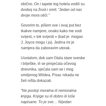
obično. On i tapete tog hotela vodili su
dvoboj na život i smrt:
“Jedan od nas
dvoje mora otići.”
Govorim to, pišem sve i ovaj put bez
ikakve namjere, onako kako me vodi
svijest, « tok svijesti » (kad je mogao
J. Joyce mogu i ja). Jedina mi je
namjera da zaboravim utorak.
Uostalom, dok sam čitala stare sveske
i bilješke, ili se prisjećala očevog
dnevnika, sjećala sam se i mog
omiljenog Wildea. Pisac nikada ne
želi ništa dokazati.
“Ne postoji moralna ili nemoralna
knjiga. Knjige su ili dobro ili loše
napisane. To je sve… Nijedan