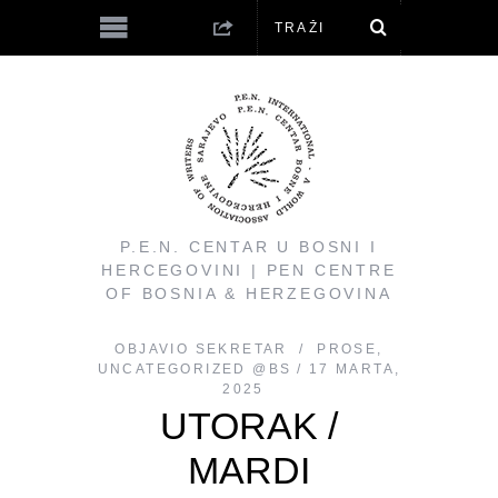
P.E.N. CENTAR U BOSNI I
HERCEGOVINI | PEN CENTRE
OF BOSNIA & HERZEGOVINA
OBJAVIO
SEKRETAR
PROSE
,
UNCATEGORIZED @BS
17 MARTA,
2025
UTORAK /
MARDI