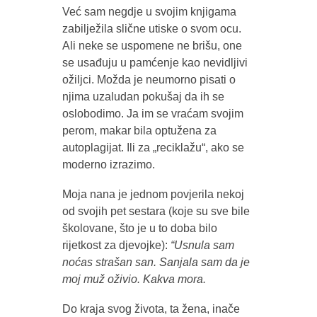
Već sam negdje u svojim knjigama
zabilježila slične utiske o svom ocu.
Ali neke se uspomene ne brišu, one
se usađuju u pamćenje kao nevidljivi
ožiljci. Možda je neumorno pisati o
njima uzaludan pokušaj da ih se
oslobodimo. Ja im se vraćam svojim
perom, makar bila optužena za
autoplagijat. Ili za „reciklažu“, ako se
moderno izrazimo.
Moja nana je jednom povjerila nekoj
od svojih pet sestara (koje su sve bile
školovane, što je u to doba bilo
rijetkost za djevojke):
“Usnula sam
noćas strašan san. Sanjala sam da je
moj muž oživio. Kakva mora.
Do kraja svog života, ta žena, inače