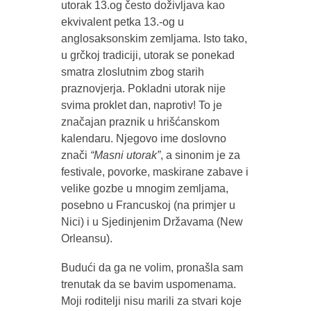
utorak 13.og često doživljava kao
ekvivalent petka 13.-og u
anglosaksonskim zemljama. Isto tako,
u grčkoj tradiciji, utorak se ponekad
smatra zloslutnim zbog starih
praznovjerja. Pokladni utorak nije
svima proklet dan, naprotiv! To je
značajan praznik u hrišćanskom
kalendaru. Njegovo ime doslovno
znači
“Masni utorak”
, a sinonim je za
festivale, povorke, maskirane zabave i
velike gozbe u mnogim zemljama,
posebno u Francuskoj (na primjer u
Nici) i u Sjedinjenim Državama (New
Orleansu).
Budući da ga ne volim, pronašla sam
trenutak da se bavim uspomenama.
Moji roditelji nisu marili za stvari koje