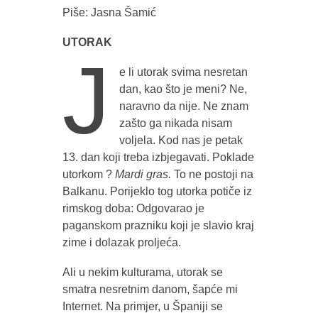
Piše: Jasna Šamić
UTORAK
J
e li utorak svima nesretan
dan, kao što je meni? Ne,
naravno da nije. Ne znam
zašto ga nikada nisam
voljela. Kod nas je petak
13. dan koji treba izbjegavati. Poklade
utorkom ?
Mardi gras.
To ne postoji na
Balkanu. Porijeklo tog utorka potiče iz
rimskog doba: Odgovarao je
paganskom prazniku koji je slavio kraj
zime i dolazak proljeća.
Ali u nekim kulturama, utorak se
smatra nesretnim danom, šapće mi
Internet. Na primjer, u Španiji se