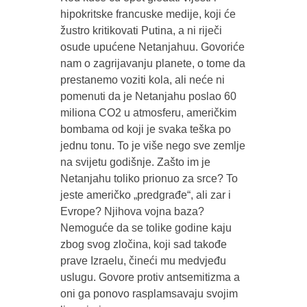
hipokritske francuske medije, koji će
žustro kritikovati Putina, a ni riječi
osude upućene Netanjahuu. Govoriće
nam o zagrijavanju planete, o tome da
prestanemo voziti kola, ali neće ni
pomenuti da je Netanjahu poslao 60
miliona CO2 u atmosferu, američkim
bombama od koji je svaka teška po
jednu tonu. To je više nego sve zemlje
na svijetu godišnje. Zašto im je
Netanjahu toliko prionuo za srce? To
jeste američko „predgrađe“, ali zar i
Evrope? Njihova vojna baza?
Nemoguće da se tolike godine kaju
zbog svog zločina, koji sad takođe
prave Izraelu, čineći mu medvjeđu
uslugu. Govore protiv antsemitizma a
oni ga ponovo rasplamsavaju svojim