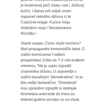
je Andrićevoj priči
Aska i vuk
i
Ježevoj
kućici
. I danas još uvijek znam
napamet nekoliko stihova iz te
Ćopićeve knjige. Kućice moja
slobodice moja ! Nezaboravna
filozofija !
Slijedi sastav:
Čemu služe tvornice?
Mali propagandni komunistički tekst. O
našim tvornicama! I našem
prosperitetu! Zašto ne ? U vrlo kratkom
vremenu, Tito je uspio izgraditi
izvanrednu državu. U usporedbi s
našim današnjim “demokratima”, to je
bilo nešto fantastično. “Demokrati”
nisu sposobni izgraditi ni stotinjak
kilometara autoceste do mora za
trideset godina od kako su na vlasti.