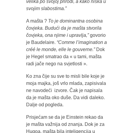
velika po svojoj prirodi, a kako niska u
svojim slabostima.”
A mašta ?
To je dominantna osobina
čovjeka. Budući da je mašta stvorila
čovjeka, ona njime i upravlja,”
govorio
je Baudelaire.
“Comme l’imagination a
créé le monde, elle le gouverne.”
Dok
je Hegel smatrao da « u tami, mašta
radi jače nego na svjetlosti ».
Ko zna čije su sve to misli bile koje je
moja majka, još vrlo mlada, zapisivala
ne navodeći izvore. Čak je napisala
da je mašta oko duše. Da vidi daleko.
Dalje od pogleda.
Prisjećam se da je Einstein rekao da
je mašta važnija od znanja. Dok je za
Hugoa, mašta bila inteligencija u