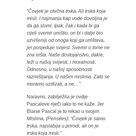
“Čovjek je obična trska. Ali trska koja
misli. I najmanja kap vode dovoljna je
da ga slomi. Ipak, čak i kada bi ga
cijeli svemir uništio, on bi i dalje bio
uzvišeniji od onoga koji ga uništava,
jer posjeduje svijest. Svemir o tome ne
zna ništa. Naše dostojanstvo, dakle,
leži u našoj svijesti, i moralnosti.
Odnosno, u našoj sposobnosti
razmišljanja. U našim mislima. Zato se
moramo uzdizati, a ne…”
Naravno, zabilježila je ovdje
Pascalove riječi iako to ne kaže. Jer
Blaise Pascal je to rekao u svojim
Mislima, (Pensées)
:
“Čovjek je samo
trska, najslabija u prirodi, ali on je
trska koja misli.”