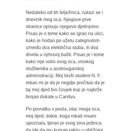
Nedaleko od tih bilježnica, nalazi se i
dnevnik mog oca. Njegove prve
stranice opisuju njegovo djetinjstvo.
Pisao je o tome kako se igrao na ulici,
kako je hodao po užetu zategnutom
između dva električna stuba, ili dva
drveta u njihovoj bašti. Pisao je i tome
kako nije volio svog oca, visokog
službenika u austrougarskoj
administraciji. Moj bivši student N. F.
rekao mi je da je negdje pročitao da je
taj moj djed bio čovjek koji je najbrže
brojao dukate u Carstvu.
Po povratku s posla, otac moga oca,
moj djed, dakle, koga nikad nisam
upoznala, tjerao je svog sina jedinca
da ide da mu kupuje rakiju u obližnjoj