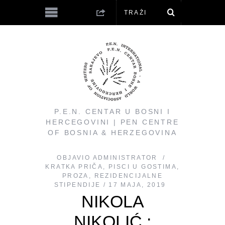
P.E.N. CENTAR U BOSNI I
HERCEGOVINI | PEN CENTRE
OF BOSNIA & HERZEGOVINA
OBJAVIO
ADMINISTRATOR
KRATKA PRIČA
,
PISCI U GOSTIMA
,
PROZA
,
REZIDENCIJALNE
STIPENDIJE
17 MAJA, 2019
NIKOLA
NIKOLIĆ :