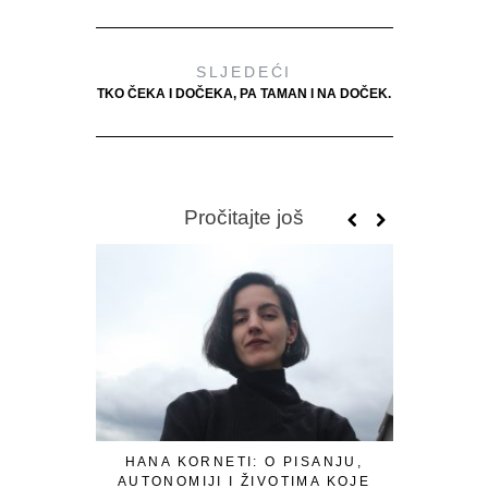
SLJEDEĆI
TKO ČEKA I DOČEKA, PA TAMAN I NA DOČEK.
Pročitajte još
HANA KORNETI: O PISANJU,
S
AUTONOMIJI I ŽIVOTIMA KOJE
“MELKISE