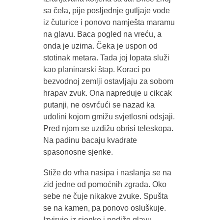
sa čela, pije posljednje gutljaje vode
iz čuturice i ponovo namješta maramu
na glavu. Baca pogled na vreću, a
onda je uzima. Čeka je uspon od
stotinak metara. Tada joj lopata služi
kao planinarski štap. Koraci po
bezvodnoj zemlji ostavljaju za sobom
hrapav zvuk. Ona napreduje u cik­cak
putanji, ne osvrćući se nazad ka
udolini kojom gmižu svjetlosni odsjaji.
Pred njom se uzdižu obrisi teleskopa.
Na padinu bacaju kvadrate
spasonosne sjenke.
Stiže do vrha nasipa i naslanja se na
zid jedne od pomoćnih zgrada. Oko
sebe ne čuje nikakve zvuke. Spušta
se na kamen, pa ponovo osluškuje.
Izviruje iz sjenke i podiže glavu –