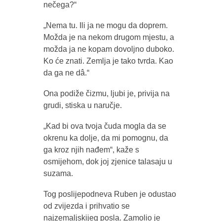
nečega?“
„Nema tu. Ili ja ne mogu da doprem.
Možda je na nekom drugom mjestu, a
možda ja ne kopam dovoljno duboko.
Ko će znati. Zemlja je tako tvrda. Kao
da ga ne dâ.“
Ona podiže čizmu, ljubi je, privija na
grudi, stiska u naručje.
„Kad bi ova tvoja čuda mogla da se
okrenu ka dolje, da mi pomognu, da
ga kroz njih nađem“, kaže s
osmijehom, dok joj zjenice talasaju u
suzama.
Tog poslijepodneva Ruben je odustao
od zvijezda i prihvatio se
najzemaljskijeg posla. Zamolio je