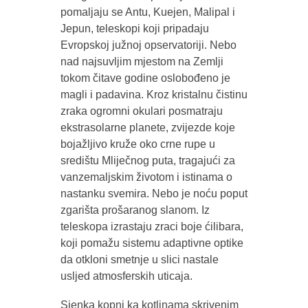
pomaljaju se Antu, Kuejen, Malipal i
Jepun, teleskopi koji pripadaju
Evropskoj južnoj opservatoriji. Nebo
nad najsuvljim mjestom na Zemlji
tokom čitave godine oslobođeno je
magli i padavina. Kroz kristalnu čistinu
zraka ogromni okulari posmatraju
ekstrasolarne planete, zvijezde koje
bojažljivo kruže oko crne rupe u
središtu Mliječnog puta, tragajući za
vanzemaljskim životom i istinama o
nastanku svemira. Nebo je noću poput
zgarišta prošaranog slanom. Iz
teleskopa izrastaju zraci boje ćilibara,
koji pomažu sistemu adaptivne optike
da otkloni smetnje u slici nastale
usljed atmosferskih uticaja.
Sjenka kopni ka kotlinama skrivenim