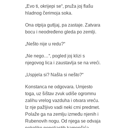
„Evo ti, okrijepi se“, pruža joj flašu
hladnog čerimoja soka.
Ona otpija gutljaj, pa zastaje. Zatvara
bocu i neodređeno gleda po zemlji.
„Nešto nije u redu?“
„Ne nego…“, pogled joj klizi s
njegovog lica i zaustavlja se na vreći.
„Uspjela si? Našla si nešto?“
Konstanca ne odgovara. Umjesto
toga, uz šištav zvuk udiše ogromnu
zalihu vrelog vazduha i otvara vreću.
Iz nje pažljivo vadi neki crni predmet.
Polaže ga na zemlju između njenih i
Rubenovih nogu. Od njega se odvaja
nekoliko pepeljastih kamenčića.