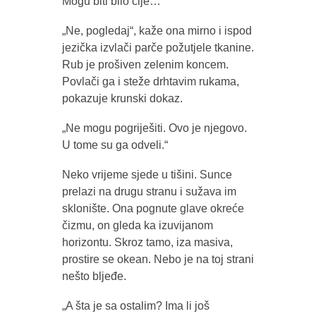
Mogu biti bilo čije…“
„Ne, pogledaj“, kaže ona mirno i ispod
jezička izvlači parče požutjele tkanine.
Rub je prošiven zelenim koncem.
Povlači ga i steže drhtavim rukama,
pokazuje krunski dokaz.
„Ne mogu pogriješiti. Ovo je njegovo.
U tome su ga odveli.“
Neko vrijeme sjede u tišini. Sunce
prelazi na drugu stranu i sužava im
sklonište. Ona pognute glave okreće
čizmu, on gleda ka izuvijanom
horizontu. Skroz tamo, iza masiva,
prostire se okean. Nebo je na toj strani
nešto bljeđe.
„A šta je sa ostalim? Ima li još