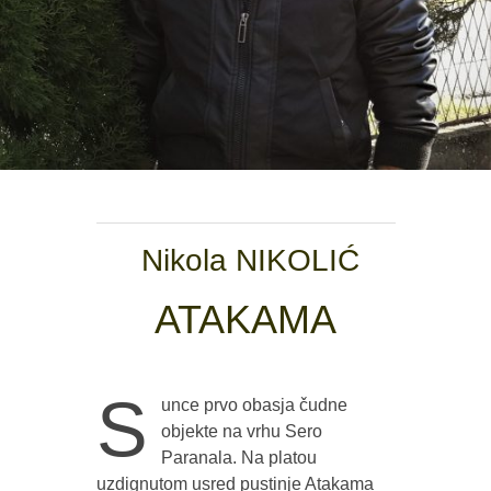
Nikola NIKOLIĆ
ATAKAMA
S
unce prvo obasja čudne
objekte na vrhu Sero
Paranala. Na platou
uzdignutom usred pustinje Atakama