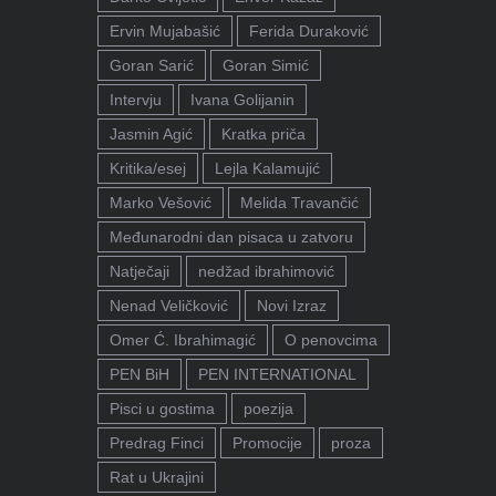
Ervin Mujabašić
Ferida Duraković
Goran Sarić
Goran Simić
Intervju
Ivana Golijanin
Jasmin Agić
Kratka priča
Kritika/esej
Lejla Kalamujić
Marko Vešović
Melida Travančić
Međunarodni dan pisaca u zatvoru
Natječaji
nedžad ibrahimović
Nenad Veličković
Novi Izraz
Omer Ć. Ibrahimagić
O penovcima
PEN BiH
PEN INTERNATIONAL
Pisci u gostima
poezija
Predrag Finci
Promocije
proza
Rat u Ukrajini