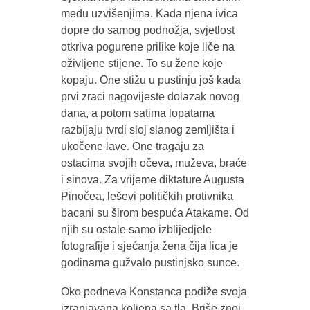
među uzvišenjima. Kada njena ivica
dopre do samog podnožja, svjetlost
otkriva pogurene prilike koje liče na
oživljene stijene. To su žene koje
kopaju. One stižu u pustinju još kada
prvi zraci nagovijeste dolazak novog
dana, a potom satima lopatama
razbijaju tvrdi sloj slanog zemljišta i
ukočene lave. One tragaju za
ostacima svojih očeva, muževa, braće
i sinova. Za vrijeme diktature Augusta
Pinočea, leševi političkih protivnika
bacani su širom bespuća Atakame. Od
njih su ostale samo izblijedjele
fotografije i sjećanja žena čija lica je
godinama gužvalo pustinjsko sunce.
Oko podneva Konstanca podiže svoja
izranjavana koljena sa tla. Briše znoj