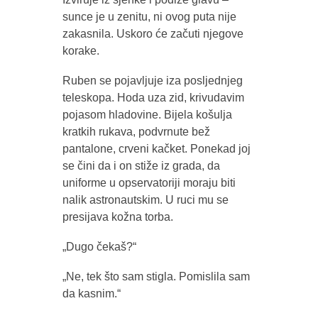
sunce je u zenitu, ni ovog puta nije
zakasnila. Uskoro će začuti njegove
korake.
Ruben se pojavljuje iza posljednjeg
teleskopa. Hoda uza zid, krivudavim
pojasom hladovine. Bijela košulja
kratkih rukava, podvrnute bež
pantalone, crveni kačket. Ponekad joj
se čini da i on stiže iz grada, da
uniforme u opservatoriji moraju biti
nalik astronautskim. U ruci mu se
presijava kožna torba.
„Dugo čekaš?“
„Ne, tek što sam stigla. Pomislila sam
da kasnim.“