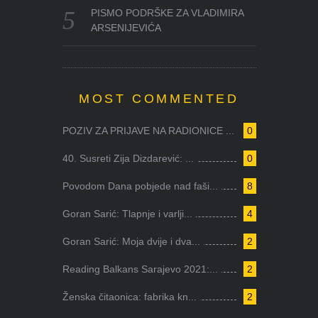
PISMO PODRŠKE ZA VLADIMIRA
ARSENIJEVIĆA
MOST COMMENTED
POZIV ZA PRIJAVE NA RADIONICE ...
0
40. Susreti Zija Dizdarević: ...
0
Povodom Dana pobjede nad faši...
8
Goran Sarić: Tlapnje i varlji...
4
Goran Sarić: Moja dvije i dva...
2
Reading Balkans Sarajevo 2021:...
2
Ženska čitaonica: fabrika kn...
2