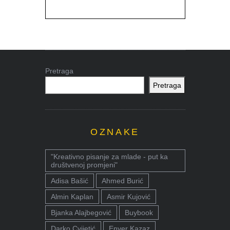
Pretraga
Pretraga
OZNAKE
"Kreativno pisanje za mlade - put ka
društvenoj promjeni"
Adisa Bašić
Ahmed Burić
Almin Kaplan
Asmir Kujović
Bjanka Alajbegović
Buybook
Darko Cvijetić
Enver Kazaz