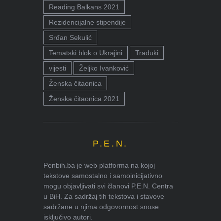
Reading Balkans 2021
Rezidencijalne stipendije
Srđan Sekulić
Tematski blok o Ukrajini
Traduki
vijesti
Željko Ivanković
Ženska čitaonica
Ženska čitaonica 2021
P.E.N.
Penbih.ba je web platforma na kojoj
tekstove samostalno i samoinicijativno
mogu objavljivati svi članovi P.E.N. Centra
u BiH. Za sadržaj tih tekstova i stavove
sadržane u njima odgovornost snose
isključivo autori.