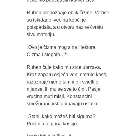
Ruben prepoznaje oblik čizme. Vezice
su iskidane, većina kopči je
poispadala, a u otvoru nazire čvrstu
sivu materiju.
„Ovo je čizma mog sina Hektora.
Čizma i stopalo…“
Ruben čuje kako mu srce ubrzava.
Kroz zaparu osjeća vonj natrule kosti,
razaznaje njene tamnije i svjetlije
nijanse. Ili mu se sve to čini. Pasja
vrućina muti misli. Konstancini
smežurani prsti opipavaju ostatke.
„Stani, kako možeš biti sigurna?
Pustinja je puna kostiju.