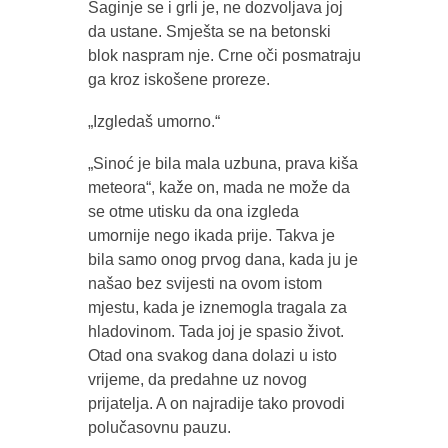
Saginje se i grli je, ne dozvoljava joj
da ustane. Smješta se na betonski
blok naspram nje. Crne oči posmatraju
ga kroz iskošene proreze.
„Izgledaš umorno.“
„Sinoć je bila mala uzbuna, prava kiša
meteora“, kaže on, mada ne može da
se otme utisku da ona izgleda
umornije nego ikada prije. Takva je
bila samo onog prvog dana, kada ju je
našao bez svijesti na ovom istom
mjestu, kada je iznemogla tragala za
hladovinom. Tada joj je spasio život.
Otad ona svakog dana dolazi u isto
vrijeme, da predahne uz novog
prijatelja. A on najradije tako provodi
polučasovnu pauzu.