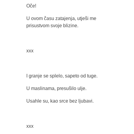
Oče!
U ovom času zatajenja, utješi me
prisustvom svoje blizine.
xxx
I granje se splelo, sapeto od tuge.
U maslinama, presušilo ulje.
Usahle su, kao srce bez ljubavi.
xxx