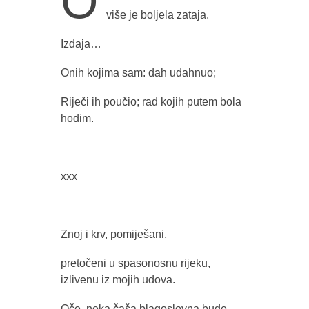
O
više je boljela zataja.
Izdaja…
Onih kojima sam: dah udahnuo;
Riječi ih poučio; rad kojih putem bola
hodim.
xxx
Znoj i krv, pomiješani,
pretočeni u spasonosnu rijeku,
izlivenu iz mojih udova.
Oče, neka čaša blagoslovna bude