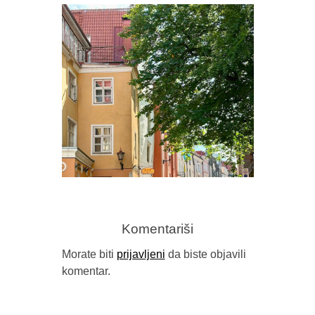
PREDR
FRAGM
Komentariši
Morate biti
prijavljeni
da biste objavili
komentar.
GORAN SARIĆ, “IDILA (NEĆU DA
BUDEM NAROD)”