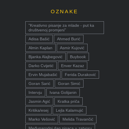
OZNAKE
"Kreativno pisanje za mlade - put ka
društvenoj promjeni"
Adisa Bašić
Ahmed Burić
Almin Kaplan
Asmir Kujović
Bjanka Alajbegović
Buybook
Darko Cvijetić
Enver Kazaz
Ervin Mujabašić
Ferida Duraković
Goran Sarić
Goran Simić
Intervju
Ivana Golijanin
Jasmin Agić
Kratka priča
Kritika/esej
Lejla Kalamujić
Marko Vešović
Melida Travančić
Međunarodni dan pisaca u zatvoru