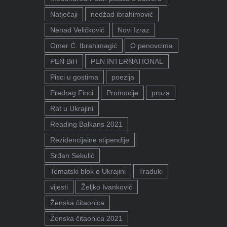
Natječaji
nedžad ibrahimović
Nenad Veličković
Novi Izraz
Omer Ć. Ibrahimagić
O penovcima
PEN BiH
PEN INTERNATIONAL
Pisci u gostima
poezija
Predrag Finci
Promocije
proza
Rat u Ukrajini
Reading Balkans 2021
Rezidencijalne stipendije
Srđan Sekulić
Tematski blok o Ukrajini
Traduki
vijesti
Željko Ivanković
Ženska čitaonica
Ženska čitaonica 2021