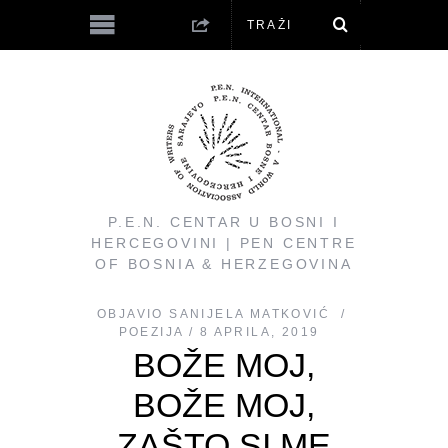
P.E.N. CENTAR U BOSNI I
HERCEGOVINI | PEN CENTRE
OF BOSNIA & HERZEGOVINA
OBJAVIO
SANIJELA MATKOVIĆ
POEZIJA
8 APRILA, 2019
BOŽE MOJ,
BOŽE MOJ,
ZAŠTO SI ME