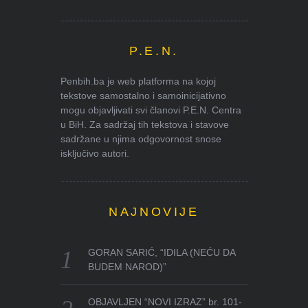
P.E.N.
Penbih.ba je web platforma na kojoj
tekstove samostalno i samoinicijativno
mogu objavljivati svi članovi P.E.N. Centra
u BiH. Za sadržaj tih tekstova i stavove
sadržane u njima odgovornost snose
isključivo autori.
NAJNOVIJE
GORAN SARIĆ, “IDILA (NEĆU DA
BUDEM NAROD)”
OBJAVLJEN “NOVI IZRAZ” br. 101-