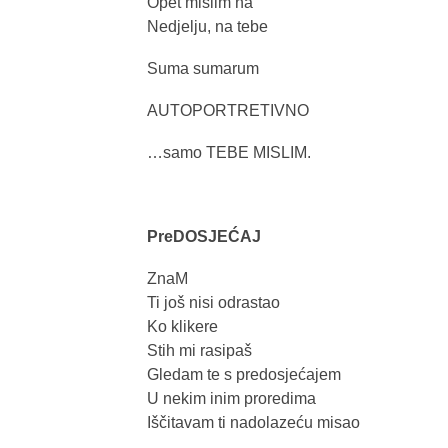
Opet mislim na
Nedjelju, na tebe
Suma sumarum
AUTOPORTRETIVNO
…samo TEBE MISLIM.
PreDOSJEĆAJ
ZnaM
Ti još nisi odrastao
Ko klikere
Stih mi rasipaš
Gledam te s predosjećajem
U nekim inim proredima
Iščitavam ti nadolazeću misao