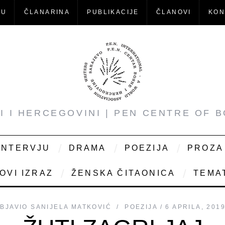
-U
ČLANARINA
PUBLIKACIJE
ČLANOVI
KON
NI I HERCEGOVINI | PEN CENTRE OF 
INTERVJU
DRAMA
POEZIJA
PROZA
OVI IZRAZ
ŽENSKA ČITAONICA
TEMAT
BJAVIO
SANIJELA MATKOVIĆ
POEZIJA
6 APRILA, 201