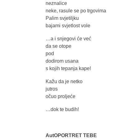
neznalice
neke, rasule se po trgovima
Palim svjetiljku
bajami svjetlost vole
…a i snjegovi će već
da se otope
pod
dodirom usana
s kojih tepanja kape!
Kažu da je netko
jutros
očuo proljeće
…dok te budih!
AutOPORTRET TEBE