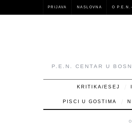
PRIJAVA
NASLOVNA
O P.E.N.
P.E.N. CENTAR U BOS
KRITIKA/ESEJ
PISCI U GOSTIMA
N
O