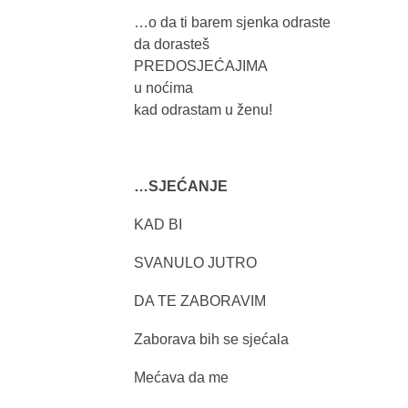
…o da ti barem sjenka odraste
da dorasteš
PREDOSJEĆAJIMA
u noćima
kad odrastam u ženu!
…SJEĆANJE
KAD BI
SVANULO JUTRO
DA TE ZABORAVIM
Zaborava bih se sjećala
Mećava da me