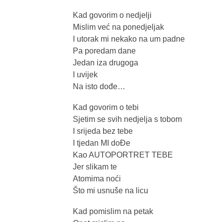
Kad govorim o nedjelji
Mislim već na ponedjeljak
I utorak mi nekako na um padne
Pa poredam dane
Jedan iza drugoga
I uvijek
Na isto dođe…
Kad govorim o tebi
Sjetim se svih nedjelja s tobom
I srijeda bez tebe
I tjedan MI doĐe
Kao AUTOPORTRET TEBE
Jer slikam te
Atomima noći
Što mi usnuše na licu
Kad pomislim na petak