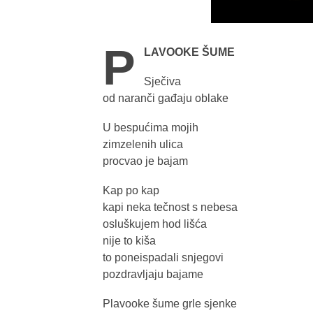
P
LAVOOKE ŠUME
Sječiva
od naranči gađaju oblake
U bespućima mojih
zimzelenih ulica
procvao je bajam
Kap po kap
kapi neka tečnost s nebesa
osluškujem hod lišća
nije to kiša
to poneispadali snjegovi
pozdravljaju bajame
Plavooke šume grle sjenke