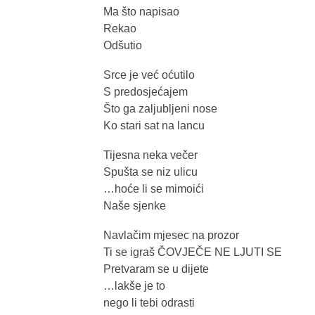
Ma što napisao
Rekao
Odšutio
Srce je već oćutilo
S predosjećajem
Što ga zaljubljeni nose
Ko stari sat na lancu
Tijesna neka večer
Spušta se niz ulicu
…hoće li se mimoići
Naše sjenke
Navlačim mjesec na prozor
Ti se igraš ČOVJEČE NE LJUTI SE
Pretvaram se u dijete
…lakše je to
nego li tebi odrasti