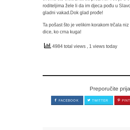
roditeljima žele li da im djeca pođu u Sla
gladni vakad.Dok glad prođe!
Ta pošast što je velikim korakom trčala ni
dice, ko crna kuga!
4984 total views
, 1 views today
Preporučite prij
FACEBOOK
TWITTER
PIN