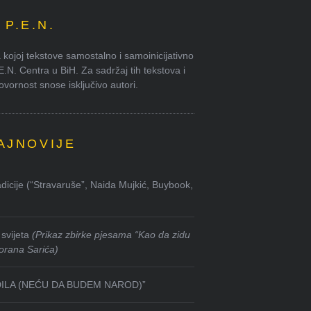
P.E.N.
kojoj tekstove samostalno i samoinicijativno
.E.N. Centra u BiH. Za sadržaj tih tekstova i
ornost snose isključivo autori.
AJNOVIJE
dicije (“Stravaruše”, Naida Mujkić, Buybook,
svijeta
(Prikaz zbirke pjesama “Kao da zidu
orana Sarića)
DILA (NEĆU DA BUDEM NAROD)”