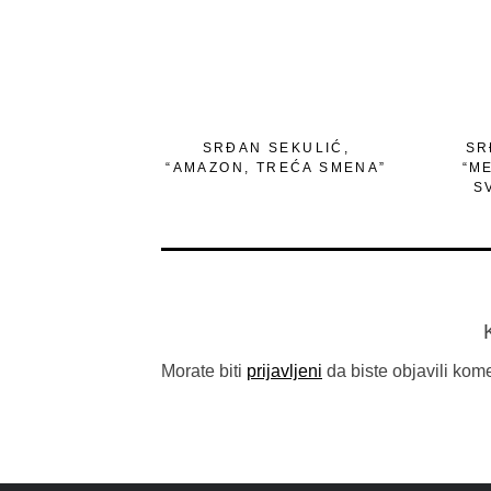
SRĐAN SEKULIĆ,
SR
“AMAZON, TREĆA SMENA”
“M
S
Morate biti
prijavljeni
da biste objavili kome