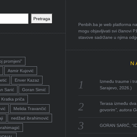
Pretraga
Penbih.ba je web platforma na 
mogu objavljivati svi članovi P
stavove sadržane u njima odgov
oj promjeni"
N
Asmir Kujović
etić
Enver Kazaz
Između traume i tra
Sarajevo, 2026.)
n Sarić
Goran Simić
Kratka priča
Terasa između dva 
vić
Melida Travančić
govorim”, autora G
ji
nedžad ibrahimović
GORAN SARIĆ, “I
brahimagić