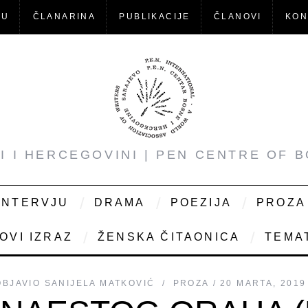
-U
ČLANARINA
PUBLIKACIJE
ČLANOVI
KON
NI I HERCEGOVINI | PEN CENTRE OF 
INTERVJU
DRAMA
POEZIJA
PROZA
OVI IZRAZ
ŽENSKA ČITAONICA
TEMAT
OBJAVIO
SANIJELA MATKOVIĆ
PROZA
20 MARTA, 2019