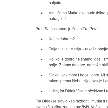
naljutio.
Vidit ćemo Marko ako bude tišina, 
natrag kući.
Pred Samostanom je šetao Fra Petar.
Kojim dobrom?
Faljen Isus i Marija – rekoše oboji
Koliko je dobro ne znamo, došli s
bolje. Znamo da gore, nemože biti!
Sinko, uvik more i bolje i gore. Mi
rukom prema Nebu. Njegova je i za
Uđite, fra Didak Vas je očekivao i r
Fra Didak je slovio kao razborit i mudar frat
svemu što triba znat da preživiš. Već je u 