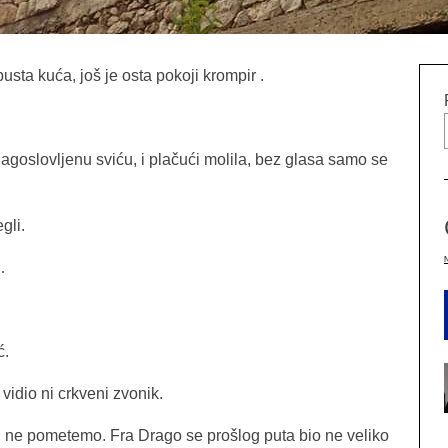
pusta kuća, još je osta pokoji krompir .
 blagoslovljenu sviću, i plačući molila, bez glasa samo se
gli.
…
ć.
vidio ni crkveni zvonik.
a ih ne pometemo. Fra Drago se prošlog puta bio ne veliko