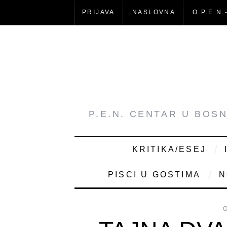
PRIJAVA
NASLOVNA
O P.E.N.
P.E.N. CENTAR U BOS
KRITIKA/ESEJ
PISCI U GOSTIMA
N