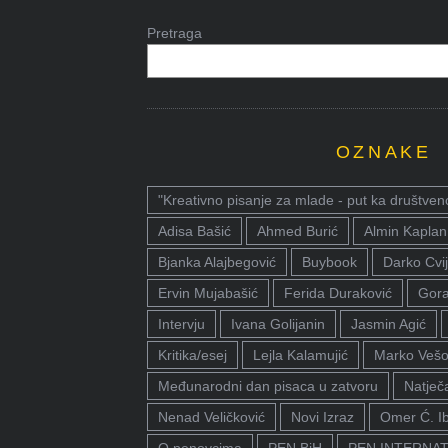
Pretraga
OZNAKE
"Kreativno pisanje za mlade - put ka društven
Adisa Bašić
Ahmed Burić
Almin Kaplan
Bjanka Alajbegović
Buybook
Darko Cvij
Ervin Mujabašić
Ferida Duraković
Gora
Intervju
Ivana Golijanin
Jasmin Agić
Kritika/esej
Lejla Kalamujić
Marko Vešo
Međunarodni dan pisaca u zatvoru
Natječa
Nenad Veličković
Novi Izraz
Omer Ć. I