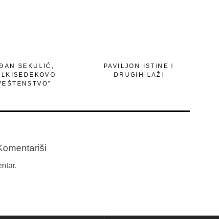
ĐAN SEKULIĆ,
PAVILJON ISTINE I
ELKISEDEKOVO
DRUGIH LAŽI
VEŠTENSTVO”
Komentariši
ntar.