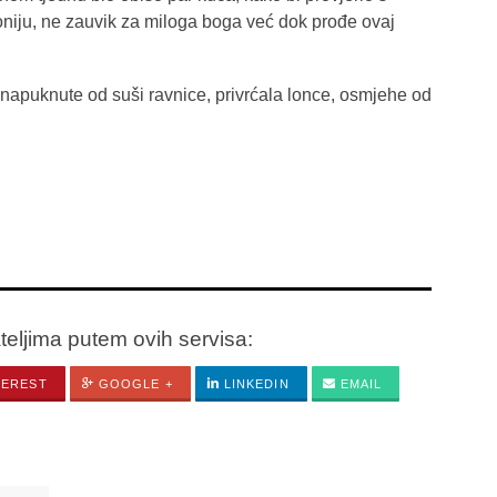
voniju, ne zauvik za miloga boga već dok prođe ovaj
z napuknute od suši ravnice, privrćala lonce, osmjehe od
ateljima putem ovih servisa:
TEREST
GOOGLE +
LINKEDIN
EMAIL