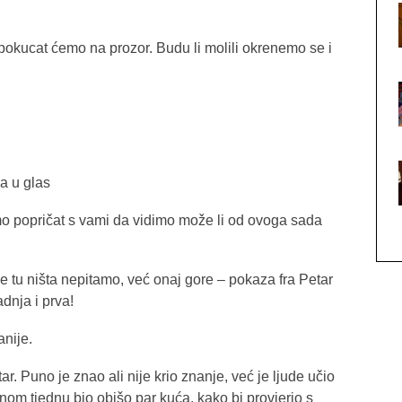
pokucat ćemo na prozor. Budu li molili okrenemo se i
ca u glas
mo popričat s vami da vidimo može li od ovoga sada
 se tu ništa nepitamo, već onaj gore – pokaza fra Petar
dnja i prva!
anije.
ar. Puno je znao ali nije krio znanje, već je ljude učio
onom tjednu bio obišo par kuća, kako bi provjerio s