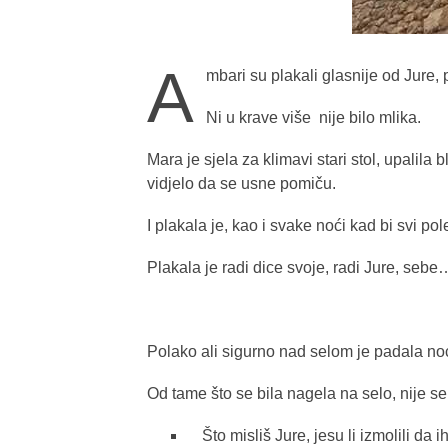
A
mbari su plakali glasnije od Jure, 
Ni u krave više nije bilo mlika.
Mara je sjela za klimavi stari stol, upalila
vidjelo da se usne pomiču.
I plakala je, kao i svake noći kad bi svi pole
Plakala je radi dice svoje, radi Jure, sebe
Polako ali sigurno nad selom je padala no
Od tame što se bila nagela na selo, nije se 
Što misliš Jure, jesu li izmolili d