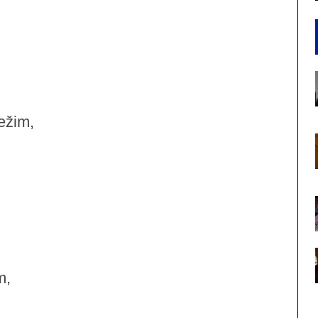
ežim,
m,