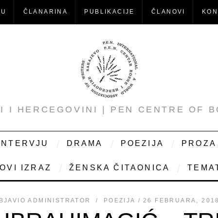
-U
ČLANARINA
PUBLIKACIJE
ČLANOVI
KON
NI I HERCEGOVINI | PEN CENTRE OF 
INTERVJU
DRAMA
POEZIJA
PROZA
OVI IZRAZ
ŽENSKA ČITAONICA
TEMAT
BJAVIO
ADMINISTRATOR
POEZIJA
26 FEBRUARA, 201