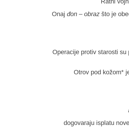
Ratni vojn
Onaj
đon – obraz
što je obeć
Operacije protiv starosti su
Otrov pod kožom* je, 
dogovaraju isplatu nov