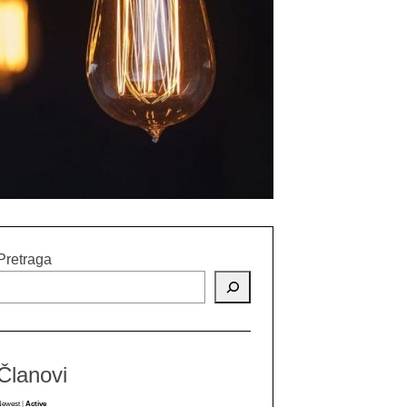
Pretraga
Članovi
Newest
|
Active