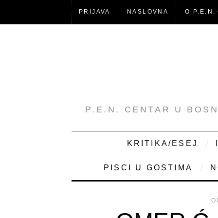
PRIJAVA
NASLOVNA
O P.E.N.
P.E.N. CENTAR U BOS
KRITIKA/ESEJ
PISCI U GOSTIMA
N
O