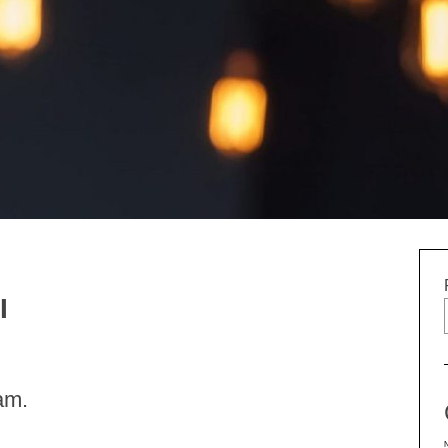
I
am.
.