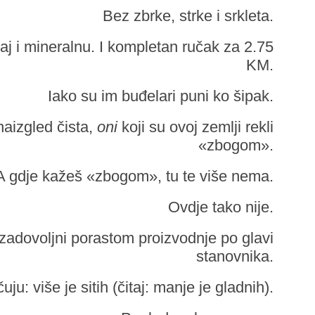
Bez zbrke, strke i srkleta.
aj i mineralnu. I kompletan ručak za 2.75
KM.
Iako su im buđelari puni ko šipak.
naizgled čista,
oni
koji su ovoj zemlji rekli
«zbogom».
A gdje kažeš «zbogom», tu te više nema.
Ovdje tako nije.
zadovoljni porastom proizvodnje po glavi
stanovnika.
uju: više je sitih (čitaj: manje je gladnih).