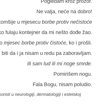
Pogledam kroz prozor.
Ne valja, neće na dobro!
omšije u mjesecu
borbe protiv nečistoće
iko fulaju kontejner da mi nešto dođe žao.
vo
mjesec borbe protiv čistoće
, ko i prošli.
biti da i ja nisam u redu pa zaboravljam.
Ili sam lud ili mi noge smrde.
Pomirišem nogu.
Fala Bogu, nisam poludio.
oristi u neurologiji, dermatologiji i estetskoj