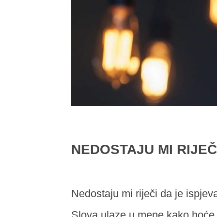
NEDOSTAJU MI RIJEČ
Nedostaju mi riječi da je ispjev
Slova ulaze u mene kako hoće