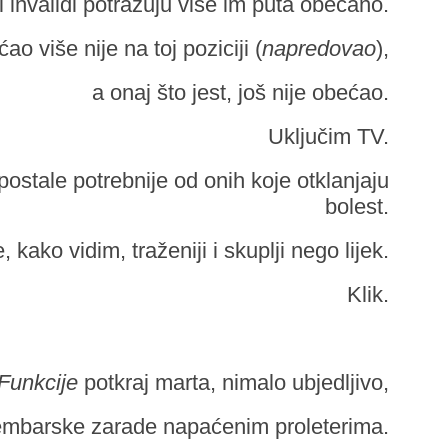
i invalidi potražuju više im puta obećano.
ao više nije na toj poziciji (
napredovao
),
a onaj što jest, još nije obećao.
Uključim TV.
 postale potrebnije od onih koje otklanjaju
bolest.
kako vidim, traženiji i skuplji nego lijek.
Klik.
Funkcije
potkraj marta, nimalo ubjedljivo,
embarske zarade napaćenim proleterima.