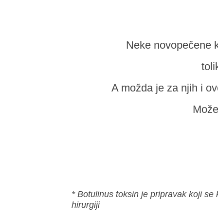
Neke novopečene k
tol
A možda je za njih i o
Može 
* Botulinus toksin je pripravak koji se k
hirurgiji