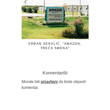
SRĐAN SEKULIĆ, “AMAZON,
TREĆA SMENA”
Komentariši
Morate biti
prijavljeni
da biste objavili
komentar.
IZMEĐU 
(“STRAVA
BUYBOOK