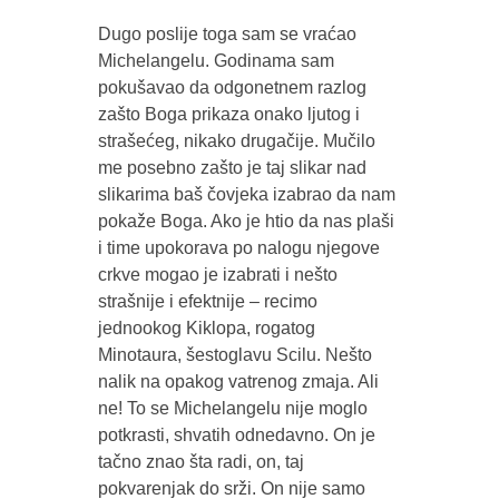
Dugo poslije toga sam se vraćao
Michelangelu. Godinama sam
pokušavao da odgonetnem razlog
zašto Boga prikaza onako ljutog i
strašećeg, nikako drugačije. Mučilo
me posebno zašto je taj slikar nad
slikarima baš čovjeka izabrao da nam
pokaže Boga. Ako je htio da nas plaši
i time upokorava po nalogu njegove
crkve mogao je izabrati i nešto
strašnije i efektnije – recimo
jednookog Kiklopa, rogatog
Minotaura, šestoglavu Scilu. Nešto
nalik na opakog vatrenog zmaja. Ali
ne! To se Michelangelu nije moglo
potkrasti, shvatih odnedavno. On je
tačno znao šta radi, on, taj
pokvarenjak do srži. On nije samo