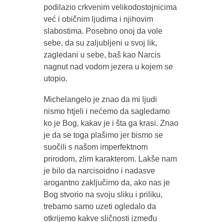
podilazio crkvenim velikodostojnicima
već i običnim ljudima i njihovim
slabostima. Posebno onoj da vole
sebe, da su zaljubljeni u svoj lik,
zagledani u sebe, baš kao Narcis
nagnut nad vodom jezera u kojem se
utopio.
Michelangelo je znao da mi ljudi
nismo htjeli i nećemo da sagledamo
ko je Bog, kakav je i šta ga krasi. Znao
je da se toga plašimo jer bismo se
suočili s našom imperfektnom
prirodom, zlim karakterom. Lakše nam
je bilo da narcisoidno i nadasve
arogantno zaključimo da, ako nas je
Bog stvorio na svoju sliku i priliku,
trebamo samo uzeti ogledalo da
otkrijemo kakve sličnosti između