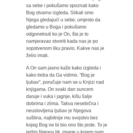
sa sebe i pokušamo spoznati kako
Bog stvarno izgleda. Slikali smo
Njega gledajući u sebe, umjesto da
gledamo u Boga i pokušamo
odgonetnuti ko je On, šta je to
namjeravao stvoriti kada nas je po
sopstvenom liku pravio. Kakve nas je
želio imati.
A On sam jasno kaže kako izgleda i
kako treba da Ga vidimo. “Bog je
ljubav”, poručuje nam se u Knjizi nad
knjigama. On svaki dan suncem
daruje i vuka i jagnje, kišu šalje
dobrima i zlima. Takva nesebična i
neuslovljena ljubav je Njegova
suština, najbitnije mu svojstvo bez
kojeg Bog ne bi bio ono što jeste. To je
jedini Njegov lik,
image
u kojem nam