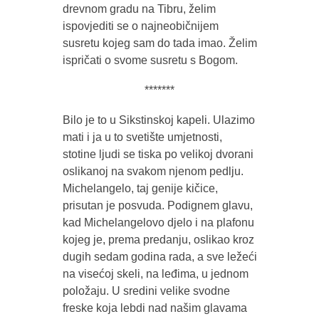
drevnom gradu na Tibru, želim
ispovjediti se o najneobičnijem
susretu kojeg sam do tada imao. Želim
ispričati o svome susretu s Bogom.
*******
Bilo je to u Sikstinskoj kapeli. Ulazimo
mati i ja u to svetište umjetnosti,
stotine ljudi se tiska po velikoj dvorani
oslikanoj na svakom njenom pedlju.
Michelangelo, taj genije kičice,
prisutan je posvuda. Podignem glavu,
kad Michelangelovo djelo i na plafonu
kojeg je, prema predanju, oslikao kroz
dugih sedam godina rada, a sve ležeći
na visećoj skeli, na leđima, u jednom
položaju. U sredini velike svodne
freske koja lebdi nad našim glavama