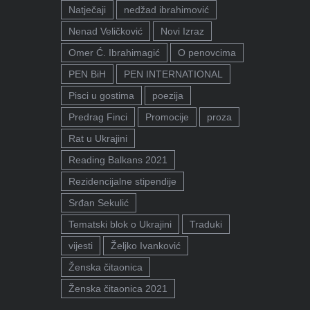
Natječaji
nedžad ibrahimović
Nenad Veličković
Novi Izraz
Omer Ć. Ibrahimagić
O penovcima
PEN BiH
PEN INTERNATIONAL
Pisci u gostima
poezija
Predrag Finci
Promocije
proza
Rat u Ukrajini
Reading Balkans 2021
Rezidencijalne stipendije
Srđan Sekulić
Tematski blok o Ukrajini
Traduki
vijesti
Željko Ivanković
Ženska čitaonica
Ženska čitaonica 2021