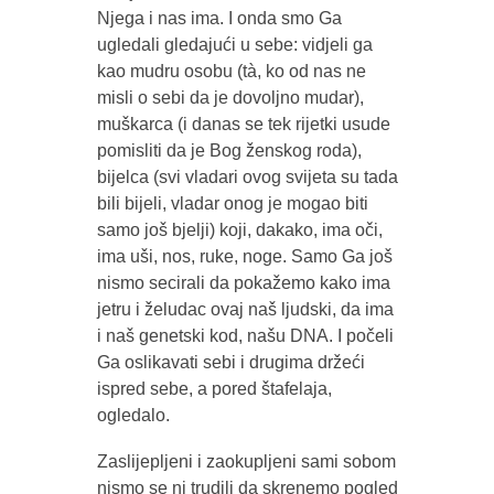
Njega i nas ima. I onda smo Ga
ugledali gledajući u sebe: vidjeli ga
kao mudru osobu (tà, ko od nas ne
misli o sebi da je dovoljno mudar),
muškarca (i danas se tek rijetki usude
pomisliti da je Bog ženskog roda),
bijelca (svi vladari ovog svijeta su tada
bili bijeli, vladar onog je mogao biti
samo još bjelji) koji, dakako, ima oči,
ima uši, nos, ruke, noge. Samo Ga još
nismo secirali da pokažemo kako ima
jetru i želudac ovaj naš ljudski, da ima
i naš genetski kod, našu DNA. I počeli
Ga oslikavati sebi i drugima držeći
ispred sebe, a pored štafelaja,
ogledalo.
Zaslijepljeni i zaokupljeni sami sobom
nismo se ni trudili da skrenemo pogled