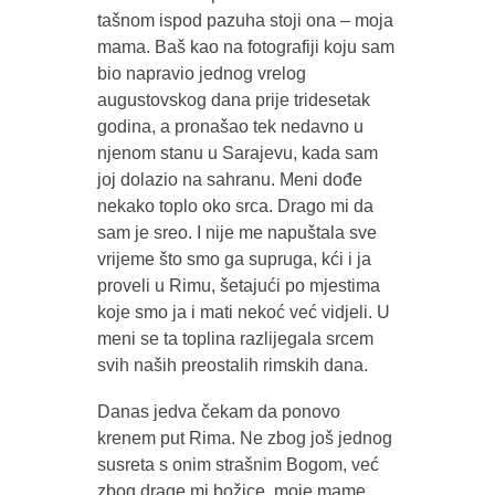
tašnom ispod pazuha stoji ona – moja
mama. Baš kao na fotografiji koju sam
bio napravio jednog vrelog
augustovskog dana prije tridesetak
godina, a pronašao tek nedavno u
njenom stanu u Sarajevu, kada sam
joj dolazio na sahranu. Meni dođe
nekako toplo oko srca. Drago mi da
sam je sreo. I nije me napuštala sve
vrijeme što smo ga supruga, kći i ja
proveli u Rimu, šetajući po mjestima
koje smo ja i mati nekoć već vidjeli. U
meni se ta toplina razlijegala srcem
svih naših preostalih rimskih dana.
Danas jedva čekam da ponovo
krenem put Rima. Ne zbog još jednog
susreta s onim strašnim Bogom, već
zbog drage mi božice, moje mame.