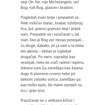
stoji On. Ne, nije Michelangelo, već
Bog, naš Bog, glavom i bradom.
Pogledah malo bolje i prepadoh se.
Neki mišićav starac, bradat, ozbiljnog
lica, ljut, gotovo gnjevan stoji i prijeti
nam. Prepadoh se i razočarah u isti
mah. Ako je Bog već morao postojati –
za druge, dakako, jer ja sam u ta doba
bio ateista – trebao je izgledati
drugačije. Po meni, najradije kao
veseljak, neko ko zrači radost i toplinu.
Intimno sam Ga zamišljao kao šarenu
dugu ili plameno-crveno nebo pri
ljetnom zalasku sunca, zamišljao ga
kao nešto toplo, što māmi osmijeh na
licu i grije srce.
Razočarah se u velikana kičice i