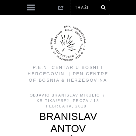
P.E.N. CENTAR U BOSNI I
HERCEGOVINI | PEN CENTRE
OF BOSNIA & HERZEGOVINA
OBJAVIO
BRANISLAV MIKULIĆ
KRITIKA/ESEJ
,
PROZA
18
FEBRUARA, 2018
BRANISLAV
ANTOV