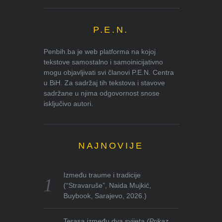
P.E.N.
Penbih.ba je web platforma na kojoj
tekstove samostalno i samoinicijativno
mogu objavljivati svi članovi P.E.N. Centra
u BiH. Za sadržaj tih tekstova i stavove
sadržane u njima odgovornost snose
isključivo autori.
NAJNOVIJE
Između traume i tradicije
(“Stravaruše”, Naida Mujkić,
Buybook, Sarajevo, 2026.)
Terasa između dva svijeta
(Prikaz