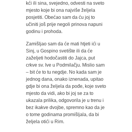
kći ili sina, svejedno, odvesti na sveto
mjesto koje bi ona najviše željela
posjetiti. Obećao sam da ću joj to
učiniti još prije negoli prinova napuni
godinu i prohoda.
Zamišljao sam da će mati htjeti ići u
Sinj, u Gospino svetište ili da će
zaželjeti hodočastiti do Jajca, put
crkve sv. Ive u Podmilačju. Mislio sam
– bit će to tu negdje. No kada sam je
jednog dana, onako iznenada, upitao
gdje bi ona željela da pođe, koje sveto
mjesto da vidi, ako bi joj se za to
ukazala prilika, odgovorila je u trenu i
bez ikakve dvojbe, spremno kao da je
o tome godinama promišljala, da bi
željela otići u Rim.