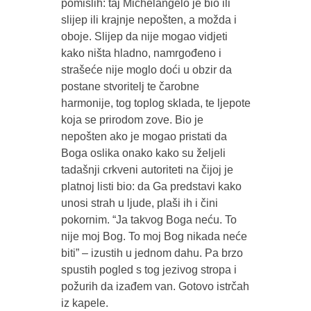
pomislih: taj Michelangelo je bio ili
slijep ili krajnje nepošten, a možda i
oboje. Slijep da nije mogao vidjeti
kako ništa hladno, namrgođeno i
strašeće nije moglo doći u obzir da
postane stvoritelj te čarobne
harmonije, tog toplog sklada, te ljepote
koja se prirodom zove. Bio je
nepošten ako je mogao pristati da
Boga oslika onako kako su željeli
tadašnji crkveni autoriteti na čijoj je
platnoj listi bio: da Ga predstavi kako
unosi strah u ljude, plaši ih i čini
pokornim. “Ja takvog Boga neću. To
nije moj Bog. To moj Bog nikada neće
biti” – izustih u jednom dahu. Pa brzo
spustih pogled s tog jezivog stropa i
požurih da izađem van. Gotovo istrčah
iz kapele.