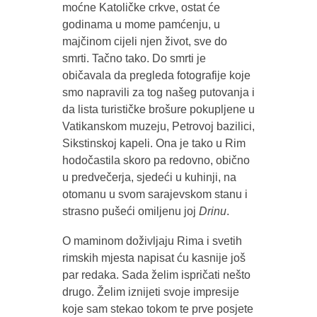
moćne Katoličke crkve, ostat će
godinama u mome pamćenju, u
majčinom cijeli njen život, sve do
smrti. Tačno tako. Do smrti je
običavala da pregleda fotografije koje
smo napravili za tog našeg putovanja i
da lista turističke brošure pokupljene u
Vatikanskom muzeju, Petrovoj bazilici,
Sikstinskoj kapeli. Ona je tako u Rim
hodočastila skoro pa redovno, obično
u predvečerja, sjedeći u kuhinji, na
otomanu u svom sarajevskom stanu i
strasno pušeći omiljenu joj
Drinu
.
O maminom doživljaju Rima i svetih
rimskih mjesta napisat ću kasnije još
par redaka. Sada želim ispričati nešto
drugo. Želim iznijeti svoje impresije
koje sam stekao tokom te prve posjete