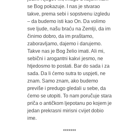
se Bog pokazuje. I nas je stvarao
takve, prema sebi i sopstvenu izgledu
– da budemo isti kao On. Da volimo
sve ljude, našu braću na Zemlji, da im
činimo dobro, da im praštamo,
zaboravljamo, dajemo i darujemo.
Takve nas je Bog želio imati. Ali mi,
sebični i arogantni kakvi jesmo, ne
htjedosmo to postati. Bar do sada i za
sada. Da li ćemo sutra to uspjeti, ne
znam. Samo znam, ako budemo
previše i predugo gledali u sebe, da
ćemo se utopiti. To nam poručuje stara
priča o antičkom ljepotanu po kojem je
jedan prekrasni mirisni cvijet dobio
ime.
*******