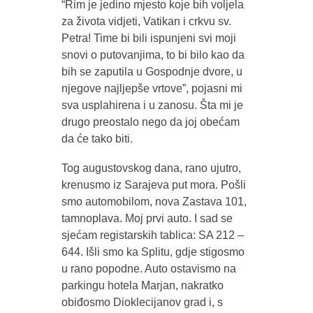
“Rim je jedino mjesto koje bih voljela
za života vidjeti, Vatikan i crkvu sv.
Petra! Time bi bili ispunjeni svi moji
snovi o putovanjima, to bi bilo kao da
bih se zaputila u Gospodnje dvore, u
njegove najljepše vrtove”, pojasni mi
sva usplahirena i u zanosu. Šta mi je
drugo preostalo nego da joj obećam
da će tako biti.
Tog augustovskog dana, rano ujutro,
krenusmo iz Sarajeva put mora. Pošli
smo automobilom, nova Zastava 101,
tamnoplava. Moj prvi auto. I sad se
sjećam registarskih tablica: SA 212 –
644. Išli smo ka Splitu, gdje stigosmo
u rano popodne. Auto ostavismo na
parkingu hotela Marjan, nakratko
obiđosmo Dioklecijanov grad i, s