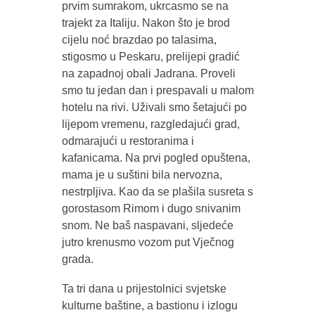
prvim sumrakom, ukrcasmo se na
trajekt za Italiju. Nakon što je brod
cijelu noć brazdao po talasima,
stigosmo u Peskaru, prelijepi gradić
na zapadnoj obali Jadrana. Proveli
smo tu jedan dan i prespavali u malom
hotelu na rivi. Uživali smo šetajući po
lijepom vremenu, razgledajući grad,
odmarajući u restoranima i
kafanicama. Na prvi pogled opuštena,
mama je u suštini bila nervozna,
nestrpljiva. Kao da se plašila susreta s
gorostasom Rimom i dugo snivanim
snom. Ne baš naspavani, sljedeće
jutro krenusmo vozom put Vječnog
grada.
Ta tri dana u prijestolnici svjetske
kulturne baštine, a bastionu i izlogu