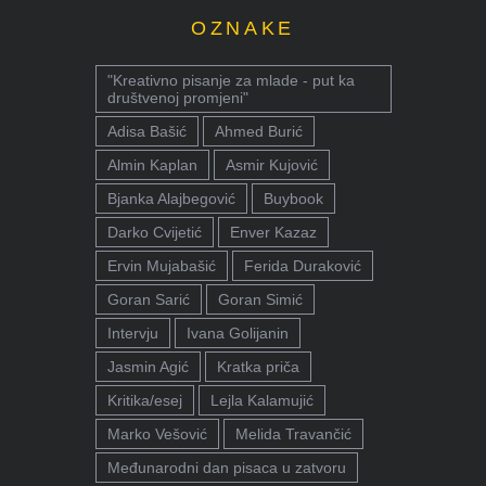
OZNAKE
"Kreativno pisanje za mlade - put ka
društvenoj promjeni"
Adisa Bašić
Ahmed Burić
Almin Kaplan
Asmir Kujović
Bjanka Alajbegović
Buybook
Darko Cvijetić
Enver Kazaz
Ervin Mujabašić
Ferida Duraković
Goran Sarić
Goran Simić
Intervju
Ivana Golijanin
Jasmin Agić
Kratka priča
Kritika/esej
Lejla Kalamujić
Marko Vešović
Melida Travančić
Međunarodni dan pisaca u zatvoru