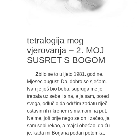
tetralogija mog
vjerovanja – 2. MOJ
SUSRET S BOGOM
Z
bilo se to u ljeto 1981. godine.
Mjesec august. Da, dobro se sjećam.
Ivan je još bio beba, supruga me je
trebala uz sebe i sina, a ja sam, pored
svega, odlučio da održim zadatu riječ,
ostavim ih i krenem s mamom na put.
Naime, još prije nego se on i začeo, ja
sam sebi rekao, a majci obećao, da ću
je, kada mi Borjana podari potomka,