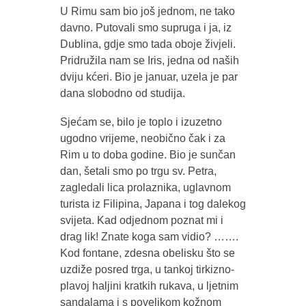
U Rimu sam bio još jednom, ne tako
davno. Putovali smo supruga i ja, iz
Dublina, gdje smo tada oboje živjeli.
Pridružila nam se Iris, jedna od naših
dviju kćeri. Bio je januar, uzela je par
dana slobodno od studija.
Sjećam se, bilo je toplo i izuzetno
ugodno vrijeme, neobično čak i za
Rim u to doba godine. Bio je sunčan
dan, šetali smo po trgu sv. Petra,
zagledali lica prolaznika, uglavnom
turista iz Filipina, Japana i tog dalekog
svijeta. Kad odjednom poznat mi i
drag lik! Znate koga sam vidio? …….
Kod fontane, zdesna obelisku što se
uzdiže posred trga, u tankoj tirkizno-
plavoj haljini kratkih rukava, u ljetnim
sandalama i s povelikom kožnom