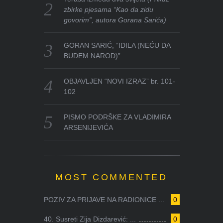
zbirke pjesama “Kao da zidu
govorim”, autora Gorana Sarića)
GORAN SARIĆ, “IDILA (NEĆU DA
BUDEM NAROD)”
OBJAVLJEN “NOVI IZRAZ” br. 101-
102
PISMO PODRŠKE ZA VLADIMIRA
ARSENIJEVIĆA
MOST COMMENTED
POZIV ZA PRIJAVE NA RADIONICE ...
0
40. Susreti Zija Dizdarević: ...
0