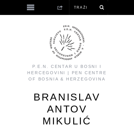
P.E.N. CENTAR U BOSNI I
HERCEGOVINI | PEN CENTRE
OF BOSNIA & HERZEGOVINA
BRANISLAV
ANTOV
MIKULIĆ