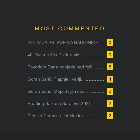
MOST COMMENTED
POZIV ZA PRIJAVE NA RADIONICE ...
0
40. Susreti Zija Dizdarević: ...
0
Povodom Dana pobjede nad faši...
8
Goran Sarić: Tlapnje i varlji...
4
Goran Sarić: Moja dvije i dva...
2
Reading Balkans Sarajevo 2021:...
2
Ženska čitaonica: fabrika kn...
2