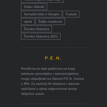
Srđan Sekulić
Tematski blok o Ukrajini
Traduki
vijesti
Željko Ivanković
Ženska čitaonica
Ženska čitaonica 2021
P.E.N.
Penbih.ba je web platforma na kojoj
tekstove samostalno i samoinicijativno
mogu objavljivati svi članovi P.E.N. Centra
u BiH. Za sadržaj tih tekstova i stavove
sadržane u njima odgovornost snose
isključivo autori.