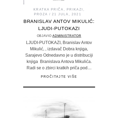
KRATKA PRIČA
,
PRIKAZI
,
PROZA
21 JULA, 2021
BRANISLAV ANTOV MIKULIĆ:
LJUDI-PUTOKAZI
OBJAVIO
ADMINISTRATOR
LJUDI-PUTOKAZI, Branislav Antov
Mikulić, , izdavač Dobra knjiga,
Sarajevo Odnedavno je u distribuciji
knjiga Branislava Antova Mikulića.
Radi se o zbirci kratkih priča pod…
PROČITAJTE VIŠE