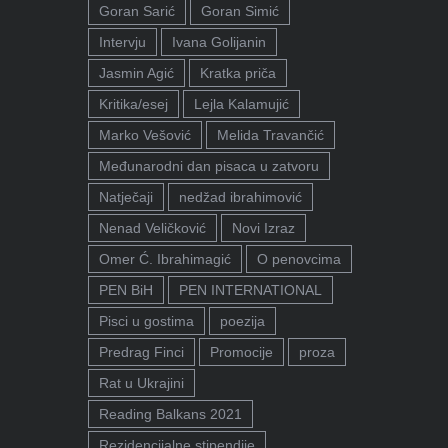
Goran Sarić
Goran Simić
Intervju
Ivana Golijanin
Jasmin Agić
Kratka priča
Kritika/esej
Lejla Kalamujić
Marko Vešović
Melida Travančić
Međunarodni dan pisaca u zatvoru
Natječaji
nedžad ibrahimović
Nenad Veličković
Novi Izraz
Omer Ć. Ibrahimagić
O penovcima
PEN BiH
PEN INTERNATIONAL
Pisci u gostima
poezija
Predrag Finci
Promocije
proza
Rat u Ukrajini
Reading Balkans 2021
Rezidencijalne stipendije