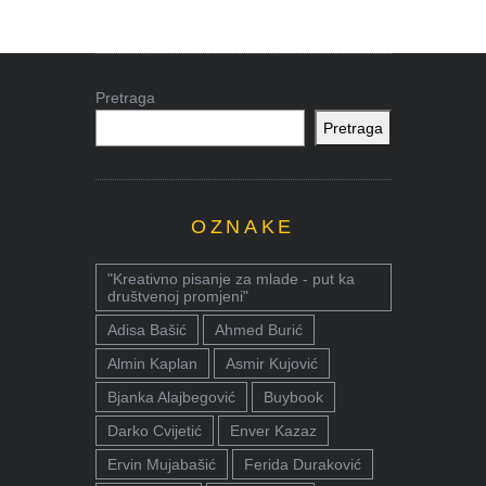
Pretraga
Pretraga
OZNAKE
"Kreativno pisanje za mlade - put ka
društvenoj promjeni"
Adisa Bašić
Ahmed Burić
Almin Kaplan
Asmir Kujović
Bjanka Alajbegović
Buybook
Darko Cvijetić
Enver Kazaz
Ervin Mujabašić
Ferida Duraković