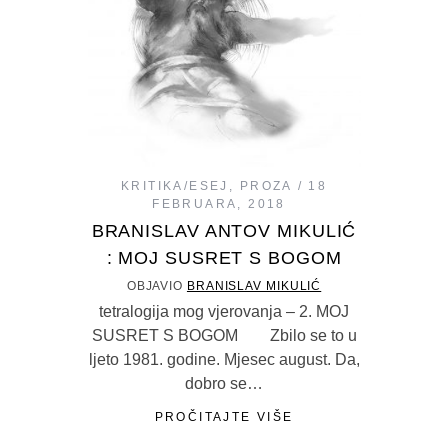
KRITIKA/ESEJ
,
PROZA
18
FEBRUARA, 2018
BRANISLAV ANTOV MIKULIĆ
: MOJ SUSRET S BOGOM
OBJAVIO
BRANISLAV MIKULIĆ
tetralogija mog vjerovanja – 2. MOJ
SUSRET S BOGOM Zbilo se to u
ljeto 1981. godine. Mjesec august. Da,
dobro se…
PROČITAJTE VIŠE