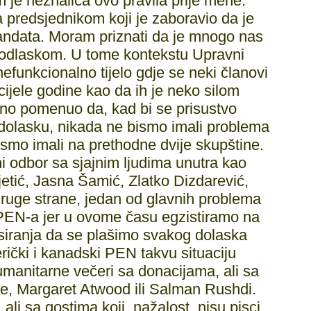
m je neznalica ovo pravila prije mene.
 predsjednikom koji je zaboravio da je
andata. Moram priznati da je mnogo nas
odlaskom. U tome kontekstu Upravni
efunkcionalno tijelo gdje se neki članovi
cijele godine kao da ih je neko silom
čno pomenuo da, kad bi se prisustvo
dolasku, nikada ne bismo imali problema
mo imali na prethodne dvije skupštine.
i odbor sa sjajnim ljudima unutra kao
etić, Jasna Šamić, Zlatko Dizdarević,
ruge strane, jedan od glavnih problema
a PEN-a jer u ovome času egzistiramo na
siranja da se plašimo svakog dolaska
rički i kanadski PEN takvu situaciju
umanitarne večeri sa donacijama, ali sa
e, Margaret Atwood ili Salman Rushdi.
 ali sa gostima koji, nažalost, nisu pisci