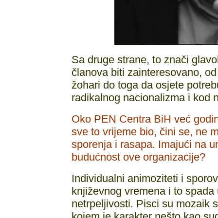
Sa druge strane, to znači glavo
članova biti zainteresovano, od 
žohari do toga da osjete potreb
radikalnog nacionalizma i kod 
Oko PEN Centra BiH već godinam
sve to vrijeme bio, čini se, ne
sporenja i rasapa. Imajući na u
budućnost ove organizacije?
Individualni animoziteti i sporov
književnog vremena i to spada 
netrpeljivosti. Pisci su mozaik 
kojem je karakter nešto kao su