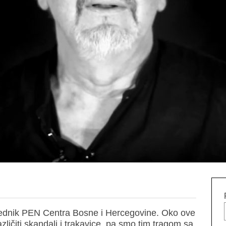
sjednik PEN Centra Bosne i Hercegovine. Oko ove
zličiti skandali i trakavice, pa smo tim tragom sa