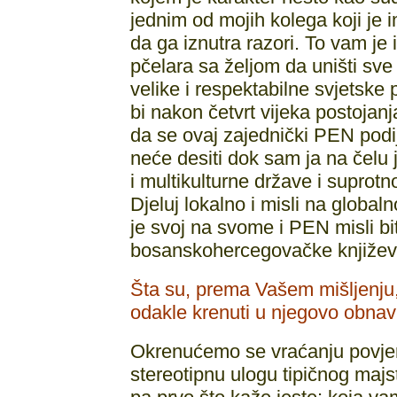
jednim od mojih kolega koji je
da ga iznutra razori. To vam je
pčelara sa željom da uništi sv
velike i respektabilne svjetske p
bi nakon četvrt vijeka postojanj
da se ovaj zajednički PEN podi
neće desiti dok sam ja na čelu 
i multikulturne države i suprotno
Djeluj lokalno i misli na global
je svoj na svome i PEN misli bi
bosanskohercegovačke književno
Šta su, prema Vašem mišljenju
odakle krenuti u njegovo obnav
Okrenućemo se vraćanju povjer
stereotipnu ulogu tipičnog majs