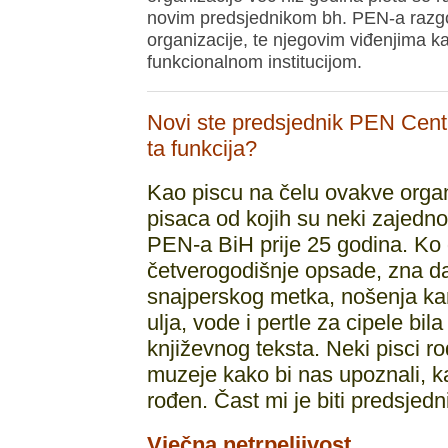
novim predsjednikom bh. PEN-a razgo
organizacije, te njegovim viđenjima ka
funkcionalnom institucijom.
Novi ste predsjednik PEN Centr
ta funkcija?
Kao piscu na čelu ovakve organi
pisaca od kojih su neki zajedn
PEN-a BiH prije 25 godina. Ko 
četverogodišnje opsade, zna da 
snajperskog metka, nošenja kani
ulja, vode i pertle za cipele bi
književnog teksta. Neki pisci r
muzeje kako bi nas upoznali, k
rođen. Čast mi je biti predsje
Vječna netrpeljivost