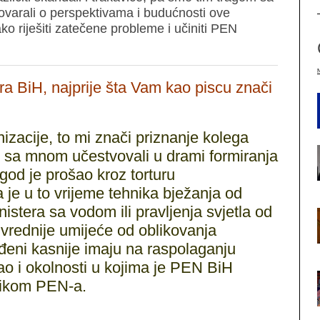
varali o perspektivama i budućnosti ove
ko riješiti zatečene probleme i učiniti PEN
a BiH, najprije šta Vam kao piscu znači
zacije, to mi znači priznanje kolega
o sa mnom učestvovali u drami formiranja
god je prošao kroz torturu
je u to vrijeme tehnika bježanja od
stera sa vodom ili pravljenja svjetla od
la vrednije umijeće od oblikovanja
ođeni kasnije imaju na raspolaganju
ao i okolnosti u kojima je PEN BiH
dnikom PEN-a.