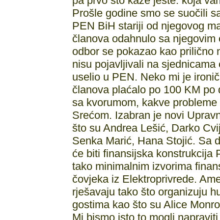
pa prvo što kaže jeste: koja va
Prošle godine smo se suočili sa
PEN BiH stariji od njegovog m
članova odahnulo sa njegovim 
odbor se pokazao kao prilično n
nisu pojavljivali na sjednicama 
uselio u PEN. Neko mi je ironi
članova plaćalo po 100 KM po 
sa kvorumom, kakve probleme s
Srećom. Izabran je novi Upravn
što su Andrea Lešić, Darko Cvij
Senka Marić, Hana Stojić. Sa d
će biti finansijska konstrukcij
tako minimalnim izvorima finan
čovjeka iz Elektroprivrede. Ame
rješavaju tako što organizuju h
gostima kao što su Alice Monro
Mi bismo isto to mogli napraviti,