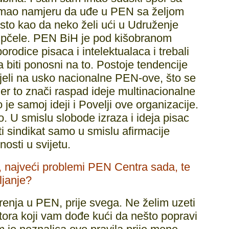
 imao namjeru da uđe u PEN sa željom
 isto kao da neko želi ući u Udruženje
e pčele. PEN BiH je pod kišobranom
orodice pisaca i intelektualaca i trebali
a biti ponosni na to. Postoje tendencije
jeli na usko nacionalne PEN-ove, što se
jer to znači raspad ideje multinacionalne
 je samoj ideji i Povelji ove organizacije.
no. U smislu slobode izraza i ideja pisac
ti sindikat samo u smislu afirmacije
sti u svijetu.
, najveći problemi PEN Centra sada, te
ljanje?
enja u PEN, prije svega. Ne želim uzeti
tora koji vam dođe kući da nešto popravi