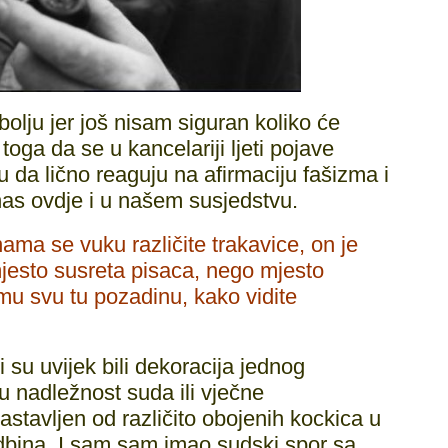
bolju jer još nisam siguran koliko će
toga da se u kancelariji ljeti pojave
u da lično reaguju na afirmaciju fašizma i
nas ovdje i u našem susjedstvu.
a se vuku različite trakavice, on je
 mjesto susreta pisaca, nego mjesto
mu svu tu pozadinu, kako vidite
i su uvijek bili dekoracija jednog
u nadležnost suda ili vječne
sastavljen od različito obojenih kockica u
dbina. I sam sam imao sudski spor sa