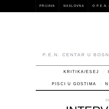
PRIJAVA
NASLOVNA
O P.E.N.
P.E.N. CENTAR U BOS
KRITIKA/ESEJ
PISCI U GOSTIMA
N
O