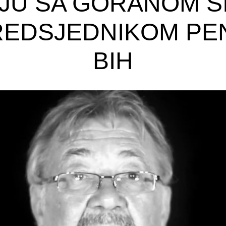
JU SA GORANOM S
REDSJEDNIKOM PE
BIH