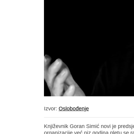
Izvor:
Oslobođenje
Književnik Goran Simić novi je pred
organizacije već niz godina pletu se ra