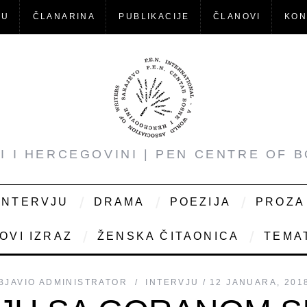
-U
ČLANARINA
PUBLIKACIJE
ČLANOVI
KON
NI I HERCEGOVINI | PEN CENTRE OF 
INTERVJU
DRAMA
POEZIJA
PROZA
OVI IZRAZ
ŽENSKA ČITAONICA
TEMAT
BJAVIO
ADMINISTRATOR
INTERVJU
12 JANUARA, 201