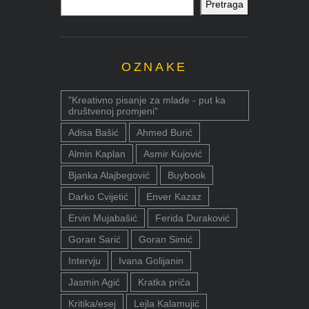
Pretraga
OZNAKE
"Kreativno pisanje za mlade - put ka
društvenoj promjeni"
Adisa Bašić
Ahmed Burić
Almin Kaplan
Asmir Kujović
Bjanka Alajbegović
Buybook
Darko Cvijetić
Enver Kazaz
Ervin Mujabašić
Ferida Duraković
Goran Sarić
Goran Simić
Intervju
Ivana Golijanin
Jasmin Agić
Kratka priča
Kritika/esej
Lejla Kalamujić