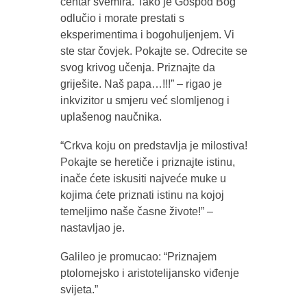
centar svemira. Tako je Gospod Bog
odlučio i morate prestati s
eksperimentima i bogohuljenjem. Vi
ste star čovjek. Pokajte se. Odrecite se
svog krivog učenja. Priznajte da
griješite. Naš papa…!!!” – rigao je
inkvizitor u smjeru već slomljenog i
uplašenog naučnika.
“Crkva koju on predstavlja je milostiva!
Pokajte se heretiče i priznajte istinu,
inače ćete iskusiti najveće muke u
kojima ćete priznati istinu na kojoj
temeljimo naše časne živote!” –
nastavljao je.
Galileo je promucao: “Priznajem
ptolomejsko i aristotelijansko viđenje
svijeta.”