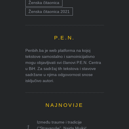
Ženska čitaonica
Ženska čitaonica 2021
P.E.N.
Penbih.ba je web platforma na kojoj
tekstove samostalno i samoinicijativno
mogu objavljivati svi članovi P.E.N. Centra
u BiH. Za sadržaj tih tekstova i stavove
sadržane u njima odgovornost snose
isključivo autori.
NAJNOVIJE
Između traume i tradicije
(“Stravaruše”, Naida Mujkić,