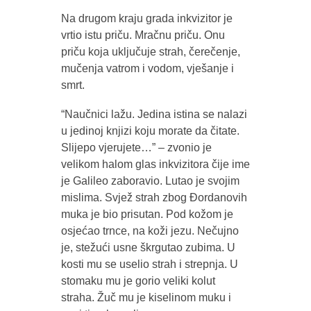
Na drugom kraju grada inkvizitor je
vrtio istu priču. Mračnu priču. Onu
priču koja uključuje strah, čerečenje,
mučenja vatrom i vodom, vješanje i
smrt.
“Naučnici lažu. Jedina istina se nalazi
u jedinoj knjizi koju morate da čitate.
Slijepo vjerujete…” – zvonio je
velikom halom glas inkvizitora čije ime
je Galileo zaboravio. Lutao je svojim
mislima. Svjež strah zbog Đordanovih
muka je bio prisutan. Pod kožom je
osjećao trnce, na koži jezu. Nečujno
je, stežući usne škrgutao zubima. U
kosti mu se uselio strah i strepnja. U
stomaku mu je gorio veliki kolut
straha. Žuč mu je kiselinom muku i