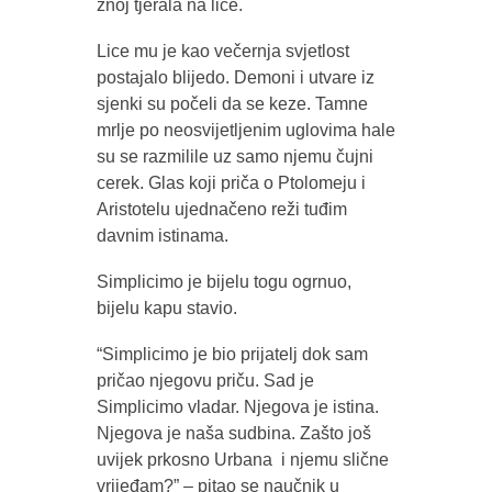
znoj tjerala na lice.
Lice mu je kao večernja svjetlost
postajalo blijedo. Demoni i utvare iz
sjenki su počeli da se keze. Tamne
mrlje po neosvijetljenim uglovima hale
su se razmilile uz samo njemu čujni
cerek. Glas koji priča o Ptolomeju i
Aristotelu ujednačeno reži tuđim
davnim istinama.
Simplicimo je bijelu togu ogrnuo,
bijelu kapu stavio.
“Simplicimo je bio prijatelj dok sam
pričao njegovu priču. Sad je
Simplicimo vladar. Njegova je istina.
Njegova je naša sudbina. Zašto još
uvijek prkosno Urbana i njemu slične
vrijeđam?” – pitao se naučnik u