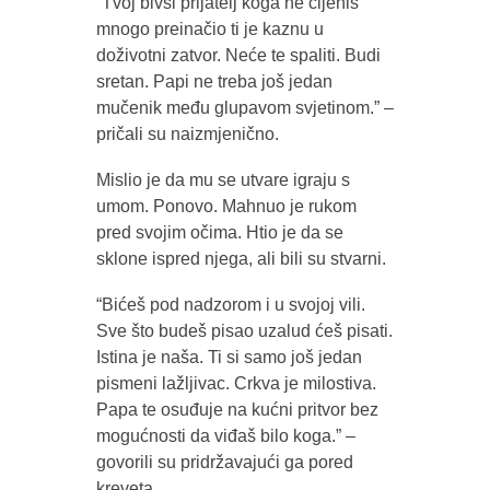
“Tvoj bivši prijatelj koga ne cijeniš
mnogo preinačio ti je kaznu u
doživotni zatvor. Neće te spaliti. Budi
sretan. Papi ne treba još jedan
mučenik među glupavom svjetinom.” –
pričali su naizmjenično.
Mislio je da mu se utvare igraju s
umom. Ponovo. Mahnuo je rukom
pred svojim očima. Htio je da se
sklone ispred njega, ali bili su stvarni.
“Bićeš pod nadzorom i u svojoj vili.
Sve što budeš pisao uzalud ćeš pisati.
Istina je naša. Ti si samo još jedan
pismeni lažljivac. Crkva je milostiva.
Papa te osuđuje na kućni pritvor bez
mogućnosti da viđaš bilo koga.” –
govorili su pridržavajući ga pored
kreveta.