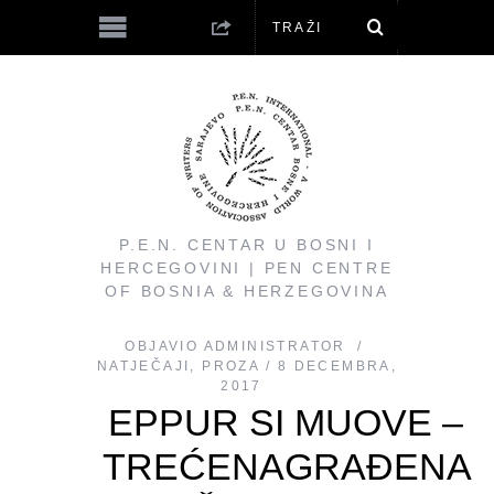
P.E.N. CENTAR U BOSNI I
HERCEGOVINI | PEN CENTRE
OF BOSNIA & HERZEGOVINA
OBJAVIO
ADMINISTRATOR
NATJEČAJI
,
PROZA
8 DECEMBRA,
2017
EPPUR SI MUOVE –
TREĆENAGRAĐENA