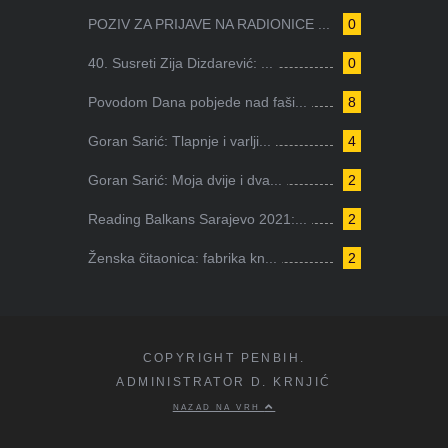
POZIV ZA PRIJAVE NA RADIONICE ...
0
40. Susreti Zija Dizdarević: ...
0
Povodom Dana pobjede nad faši...
8
Goran Sarić: Tlapnje i varlji...
4
Goran Sarić: Moja dvije i dva...
2
Reading Balkans Sarajevo 2021:...
2
Ženska čitaonica: fabrika kn...
2
COPYRIGHT PENBIH.
ADMINISTRATOR D. KRNJIĆ
NAZAD NA VRH