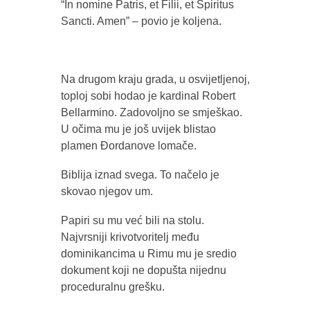
“In nomine Patris, et Filii, et Spiritus
Sancti. Amen” – povio je koljena.
Na drugom kraju grada, u osvijetljenoj,
toploj sobi hodao je kardinal Robert
Bellarmino. Zadovoljno se smješkao.
U očima mu je još uvijek blistao
plamen Đordanove lomače.
Biblija iznad svega. To načelo je
skovao njegov um.
Papiri su mu već bili na stolu.
Najvrsniji krivotvoritelj među
dominikancima u Rimu mu je sredio
dokument koji ne dopušta nijednu
proceduralnu grešku.