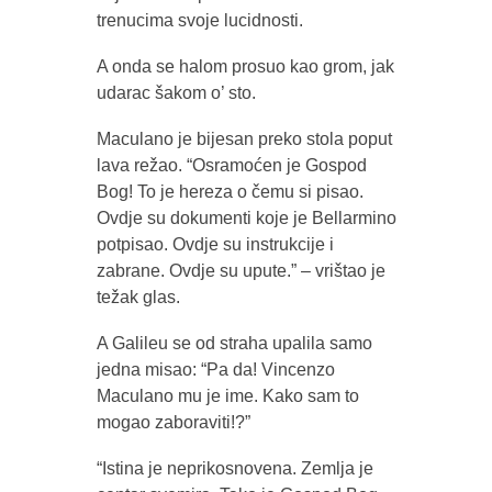
trenucima svoje lucidnosti.
A onda se halom prosuo kao grom, jak
udarac šakom o’ sto.
Maculano je bijesan preko stola poput
lava režao. “Osramoćen je Gospod
Bog! To je hereza o čemu si pisao.
Ovdje su dokumenti koje je Bellarmino
potpisao. Ovdje su instrukcije i
zabrane. Ovdje su upute.” – vrištao je
težak glas.
A Galileu se od straha upalila samo
jedna misao: “Pa da! Vincenzo
Maculano mu je ime. Kako sam to
mogao zaboraviti!?”
“Istina je neprikosnovena. Zemlja je