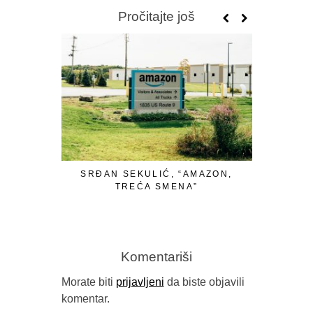
Pročitajte još
SRĐAN SEKULIĆ, “AMAZON,
S
TREĆA SMENA”
“MELKISE
Komentariši
Morate biti
prijavljeni
da biste objavili
komentar.