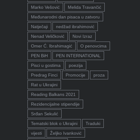
Marko Vešović
Melida Travančić
Međunarodni dan pisaca u zatvoru
Natječaji
nedžad ibrahimović
Nenad Veličković
Novi Izraz
Omer Ć. Ibrahimagić
O penovcima
PEN BiH
PEN INTERNATIONAL
Pisci u gostima
poezija
Predrag Finci
Promocije
proza
Rat u Ukrajini
Reading Balkans 2021
Rezidencijalne stipendije
Srđan Sekulić
Tematski blok o Ukrajini
Traduki
vijesti
Željko Ivanković