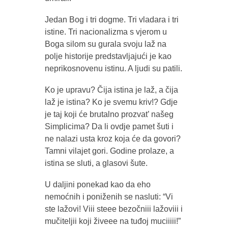
Jedan Bog i tri dogme. Tri vladara i tri
istine. Tri nacionalizma s vjerom u
Boga silom su gurala svoju laž na
polje historije predstavljajući je kao
neprikosnovenu istinu. A ljudi su patili.
Ko je upravu? Čija istina je laž, a čija
laž je istina? Ko je svemu kriv!? Gdje
je taj koji će brutalno prozvat’ našeg
Simplicima? Da li ovdje pamet šuti i
ne nalazi usta kroz koja će da govori?
Tamni vilajet gori. Godine prolaze, a
istina se sluti, a glasovi šute.
U daljini ponekad kao da eho
nemoćnih i poniženih se nasluti: “Vi
ste lažovi! Viii steee bezočniii lažoviii i
mučiteljii koji živeee na tuđoj muciiiii!”