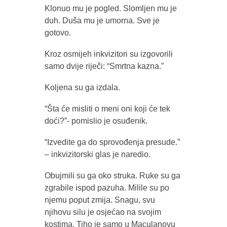
Klonuo mu je pogled. Slomljen mu je
duh. Duša mu je umorna. Sve je
gotovo.
Kroz osmijeh inkvizitori su izgovorili
samo dvije riječi: “Smrtna kazna.”
Koljena su ga izdala.
“Šta će misliti o meni oni koji će tek
doći?”- pomislio je osuđenik.
“Izvedite ga do sprovođenja presude.”
– inkvizitorski glas je naredio.
Obujmili su ga oko struka. Ruke su ga
zgrabile ispod pazuha. Milile su po
njemu poput zmija. Snagu, svu
njihovu silu je osjećao na svojim
kostima. Tiho je samo u Maculanovu