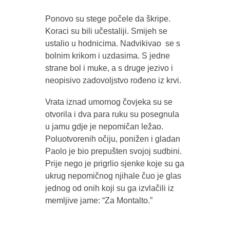
Ponovo su stege počele da škripe.
Koraci su bili učestaliji. Smijeh se
ustalio u hodnicima. Nadvikivao se s
bolnim krikom i uzdasima. S jedne
strane bol i muke, a s druge jezivo i
neopisivo zadovoljstvo rođeno iz krvi.
Vrata iznad umornog čovjeka su se
otvorila i dva para ruku su posegnula
u jamu gdje je nepomičan ležao.
Poluotvorenih očiju, ponižen i gladan
Paolo je bio prepušten svojoj sudbini.
Prije nego je prigrlio sjenke koje su ga
ukrug nepomičnog njihale čuo je glas
jednog od onih koji su ga izvlačili iz
memljive jame: “Za Montalto.”