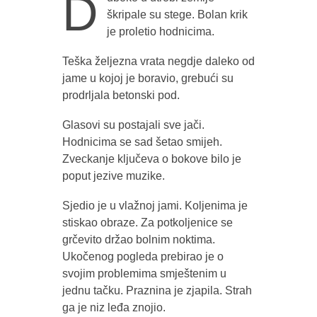
D
škripale su stege. Bolan krik
je proletio hodnicima.
Teška željezna vrata negdje daleko od
jame u kojoj je boravio, grebući su
prodrljala betonski pod.
Glasovi su postajali sve jači.
Hodnicima se sad šetao smijeh.
Zveckanje ključeva o bokove bilo je
poput jezive muzike.
Sjedio je u vlažnoj jami. Koljenima je
stiskao obraze. Za potkoljenice se
grčevito držao bolnim noktima.
Ukočenog pogleda prebirao je o
svojim problemima smještenim u
jednu tačku. Praznina je zjapila. Strah
ga je niz leđa znojio.