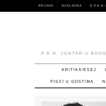
PRIJAVA
NASLOVNA
O P.E.N.
P.E.N. CENTAR U BOS
KRITIKA/ESEJ
PISCI U GOSTIMA
N