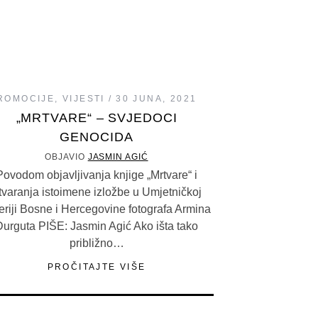
ROMOCIJE
,
VIJESTI
30 JUNA, 2021
„MRTVARE“ – SVJEDOCI
GENOCIDA
OBJAVIO
JASMIN AGIĆ
Povodom objavljivanja knjige „Mrtvare“ i
tvaranja istoimene izložbe u Umjetničkoj
eriji Bosne i Hercegovine fotografa Armina
Durguta PIŠE: Jasmin Agić Ako išta tako
približno…
PROČITAJTE VIŠE