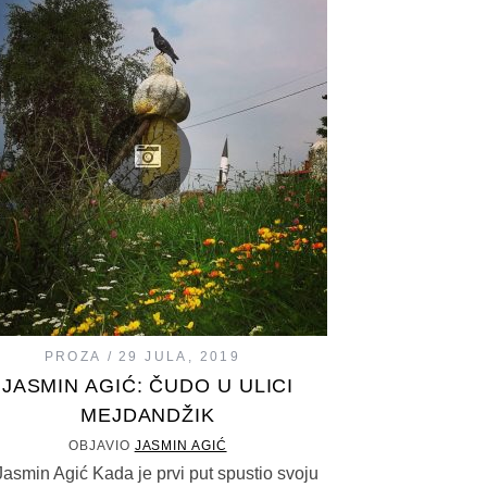
PROZA
29 JULA, 2019
JASMIN AGIĆ: ČUDO U ULICI
MEJDANDŽIK
OBJAVIO
JASMIN AGIĆ
smin Agić Kada je prvi put spustio svoju