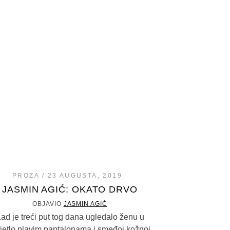
PROZA
23 AUGUSTA, 2019
JASMIN AGIĆ: OKATO DRVO
OBJAVIO
JASMIN AGIĆ
ad je treći put tog dana ugledalo ženu u
ijetlo plavim pantalonama i smeđoj kožnoj