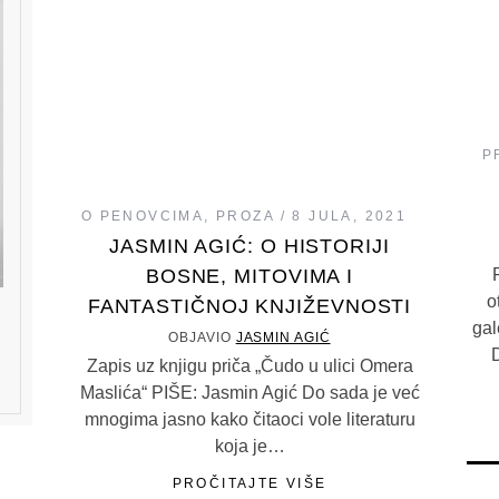
P
O PENOVCIMA
,
PROZA
8 JULA, 2021
JASMIN AGIĆ: O HISTORIJI
BOSNE, MITOVIMA I
o
FANTASTIČNOJ KNJIŽEVNOSTI
gal
OBJAVIO
JASMIN AGIĆ
Zapis uz knjigu priča „Čudo u ulici Omera
Maslića“ PIŠE: Jasmin Agić Do sada je već
mnogima jasno kako čitaoci vole literaturu
koja je…
PROČITAJTE VIŠE