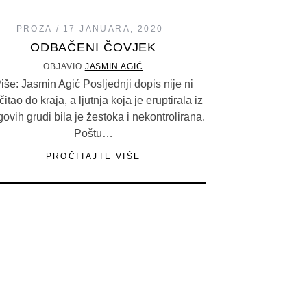
PROZA
17 JANUARA, 2020
ODBAČENI ČOVJEK
OBJAVIO
JASMIN AGIĆ
iše: Jasmin Agić Posljednji dopis nije ni
čitao do kraja, a ljutnja koja je eruptirala iz
govih grudi bila je žestoka i nekontrolirana.
Poštu…
PROČITAJTE VIŠE