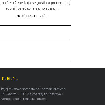
u na čelo žene koja se gušila u predsmrtnoj
agoniji osjećao je samo strah….
PROČITAJTE VIŠE
P.E.N.
kojoj tekstove samostalno i samoinicijativno
.E.N. Centra u BiH. Za sadržaj tih tekstova i
ornost snose isključivo autori.