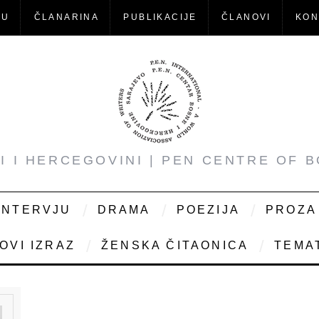
-U
ČLANARINA
PUBLIKACIJE
ČLANOVI
KON
NI I HERCEGOVINI | PEN CENTRE OF 
INTERVJU
DRAMA
POEZIJA
PROZA
OVI IZRAZ
ŽENSKA ČITAONICA
TEMAT