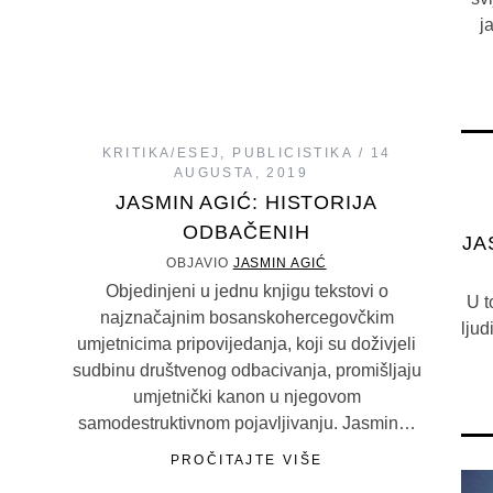
j
KRITIKA/ESEJ
,
PUBLICISTIKA
14
AUGUSTA, 2019
JASMIN AGIĆ: HISTORIJA
ODBAČENIH
JA
OBJAVIO
JASMIN AGIĆ
Objedinjeni u jednu knjigu tekstovi o
U t
najznačajnim bosanskohercegovčkim
ljud
umjetnicima pripovijedanja, koji su doživjeli
sudbinu društvenog odbacivanja, promišljaju
umjetnički kanon u njegovom
samodestruktivnom pojavljivanju. Jasmin…
PROČITAJTE VIŠE