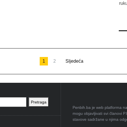
ruk
1
2
Sljedeća
Pretraga
Penbih.ba je web platforma na 
mogu objavljivati svi članovi P
stavove sadržane u njima odgov