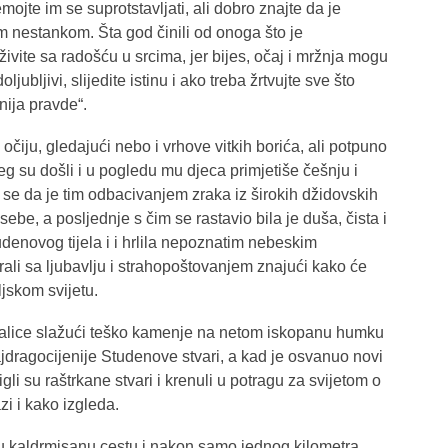
ojte im se suprotstavljati, ali dobro znajte da je
 nestankom. Šta god činili od onoga što je
ivite sa radošću u srcima, jer bijes, očaj i mržnja mogu
ubljivi, slijedite istinu i ako treba žrtvujte sve što
nija pravde“.
 očiju, gledajući nebo i vrhove vitkih borića, ali potpuno
eg su došli i u pogledu mu djeca primjetiše češnju i
 se da je tim odbacivanjem zraka iz širokih džidovskih
be, a posljednje s čim se rastavio bila je duša, čista i
denovog tijela i i hrlila nepoznatim nebeskim
rali sa ljubavlju i strahopoštovanjem znajući kako će
ljskom svijetu.
bajalice slažući teško kamenje na netom iskopanu humku
najdragocijenije Studenove stvari, a kad je osvanuo novi
li su raštrkane stvari i krenuli u potragu za svijetom o
zi i kako izgleda.
 kaldrmisanu cestu i nakon samo jednog kilometra