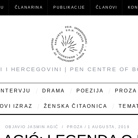
-U
ČLANARINA
PUBLIKACIJE
ČLANOVI
KON
NI I HERCEGOVINI | PEN CENTRE OF 
INTERVJU
DRAMA
POEZIJA
PROZA
OVI IZRAZ
ŽENSKA ČITAONICA
TEMAT
OBJAVIO
JASMIN AGIĆ
PROZA
1 AUGUSTA, 2019