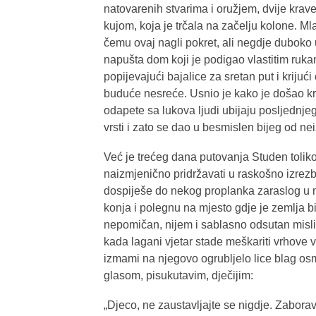
natovarenih stvarima i oružjem, dvije kra
kujom, koja je trčala na začelju kolone. Ml
čemu ovaj nagli pokret, ali negdje duboko 
napušta dom koji je podigao vlastitim ruk
popijevajući bajalice za sretan put i kriju
buduće nesreće. Usnio je kako je došao kra
odapete sa lukova ljudi ubijaju posljednjeg 
vrsti i zato se dao u besmislen bijeg od n
Već je trećeg dana putovanja Studen toliko
naizmjenično pridržavati u raskošno izrez
dospiješe do nekog proplanka zaraslog u m
konja i polegnu na mjesto gdje je zemlja b
nepomičan, nijem i sablasno odsutan misli
kada lagani vjetar stade meškariti vrhove v
izmami na njegovo ogrubljelo lice blag o
glasom, pisukutavim, dječijim:
„Djeco, ne zaustavljajte se nigdje. Zaborav