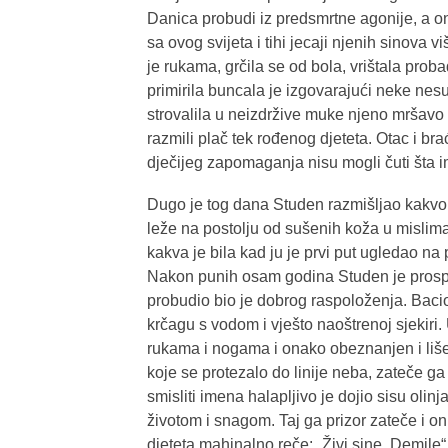
Danica probudi iz predsmrtne agonije, a on
sa ovog svijeta i tihi jecaji njenih sinova 
je rukama, grčila se od bola, vrištala pr
primirila buncala je izgovarajući neke nes
strovalila u neizdržive muke njeno mršavo 
razmili plač tek rođenog djeteta. Otac i br
dječijeg zapomaganja nisu mogli čuti šta i
Dugo je tog dana Studen razmišljao kakvo
leže na postolju od sušenih koža u mislima
kakva je bila kad ju je prvi put ugledao n
Nakon punih osam godina Studen je prospa
probudio bio je dobrog raspoloženja. Bacio
krčagu s vodom i vješto naoštrenoj sjekiri
rukama i nogama i onako obeznanjen i liše
koje se protezalo do linije neba, zateče g
smisliti imena halapljivo je dojio sisu oli
životom i snagom. Taj ga prizor zateče i on
djeteta mahinalno reče: „Živi sine, Demile“