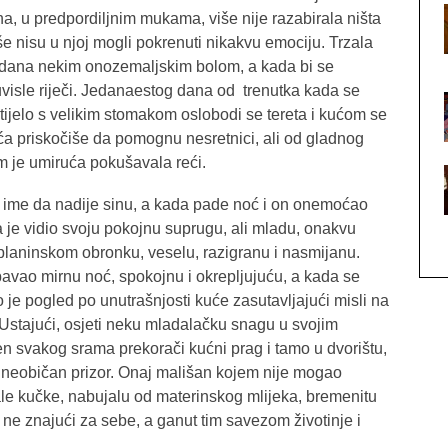
a, u predpordiljnim mukama, više nije razabirala ništa
više nisu u njoj mogli pokrenuti nikakvu emociju. Trzala
obadana nekim onozemaljskim bolom, a kada bi se
uvisle riječi. Jedanaestog dana od trenutka kada se
tijelo s velikim stomakom oslobodi se tereta i kućom se
aća priskočiše da pomognu nesretnici, ali od gladnog
m je umiruća pokušavala reći.
 ime da nadije sinu, a kada pade noć i on onemoćao
 je vidio svoju pokojnu suprugu, ali mladu, onakvu
a planinskom obronku, veselu, razigranu i nasmijanu.
vao mirnu noć, spokojnu i okrepljujuću, a kada se
 je pogled po unutrašnjosti kuće zasutavljajući misli na
. Ustajući, osjeti neku mladalačku snagu u svojim
n svakog srama prekorači kućni prag i tamo u dvorištu,
a neobičan prizor. Onaj mališan kojem nije mogao
njale kučke, nabujalu od materinskog mlijeka, bremenitu
 ne znajući za sebe, a ganut tim savezom životinje i
.