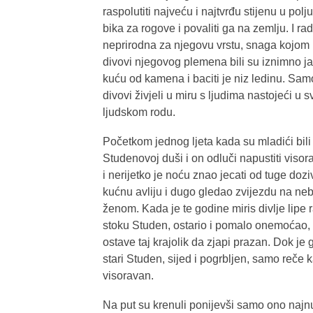
raspolutiti najveću i najtvrđu stijenu u pol
bika za rogove i povaliti ga na zemlju. I ra
neprirodna za njegovu vrstu, snaga kojom nj
divovi njegovog plemena bili su iznimno ja
kuću od kamena i baciti je niz ledinu. Samo,
divovi živjeli u miru s ljudima nastojeći u 
ljudskom rodu.
Početkom jednog ljeta kada su mladići bi
Studenovoj duši i on odluči napustiti viso
i nerijetko je noću znao jecati od tuge doz
kućnu avliju i dugo gledao zvijezdu na ne
ženom. Kada je te godine miris divlje lipe 
stoku Studen, ostario i pomalo onemoćao, 
ostave taj krajolik da zjapi prazan. Dok j
stari Studen, sijed i pogrbljen, samo reče 
visoravan.
Na put su krenuli ponijevši samo ono najnu