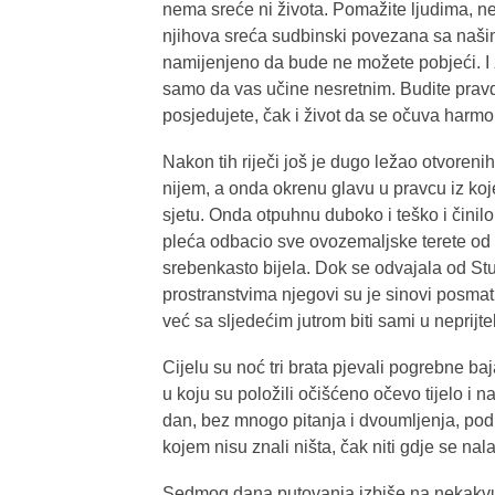
nema sreće ni života. Pomažite ljudima, nem
njihova sreća sudbinski povezana sa našim
namijenjeno da bude ne možete pobjeći. I ž
samo da vas učine nesretnim. Budite pravdolj
posjedujete, čak i život da se očuva harmo
Nakon tih riječi još je dugo ležao otvorenih
nijem, a onda okrenu glavu u pravcu iz koj
sjetu. Onda otpuhnu duboko i teško i činilo
pleća odbacio sve ovozemaljske terete od se
srebenkasto bijela. Dok se odvajala od Stu
prostranstvima njegovi su je sinovi posmat
već sa sljedećim jutrom biti sami u neprijte
Cijelu su noć tri brata pjevali pogrebne 
u koju su položili očišćeno očevo tijelo i 
dan, bez mnogo pitanja i dvoumljenja, podig
kojem nisu znali ništa, čak niti gdje se nala
Sedmog dana putovanja izbiše na nekakvu