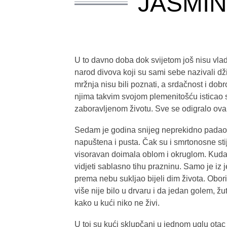
JASMIN
U to davno doba dok svijetom još nisu vlada
narod divova koji su sami sebe nazivali dži
mržnja nisu bili poznati, a srdačnost i dob
njima takvim svojom plemenitošću isticao 
zaboravljenom životu. Sve se odigralo ova
Sedam je godina snijeg neprekidno padao,
napuštena i pusta. Čak su i smrtonosne stije
visoravan doimala oblom i okruglom. Kuda 
vidjeti sablasno tihu prazninu. Samo je iz
prema nebu sukljao bijeli dim života. Obori 
više nije bilo u drvaru i da jedan golem, žu
kako u kući niko ne živi.
U toj su kući sklupčani u jednom uglu otac 