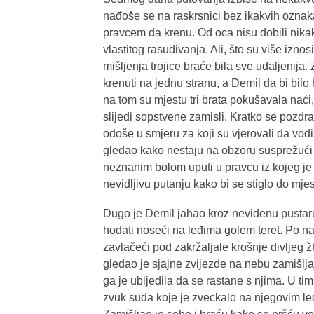
nađoše se na raskrsnici bez ikakvih oznak
pravcem da krenu. Od oca nisu dobili nika
vlastitog rasuđivanja. Ali, što su više izno
mišljenja trojice braće bila sve udaljenija.
krenuti na jednu stranu, a Demil da bi bilo 
na tom su mjestu tri brata pokušavala nać
slijedi sopstvene zamisli. Kratko se pozdra
odoše u smjeru za koji su vjerovali da vodi
gledao kako nestaju na obzoru susprežući t
neznanim bolom uputi u pravcu iz kojeg je 
nevidljivu putanju kako bi se stiglo do mje
Dugo je Demil jahao kroz neviđenu pustaru 
hodati noseći na leđima golem teret. Po na
zavlačeći pod zakržaljale krošnje divljeg 
gledao je sjajne zvijezde na nebu zamišljaj
ga je ubijedila da se rastane s njima. U 
zvuk suđa koje je zveckalo na njegovim leđ