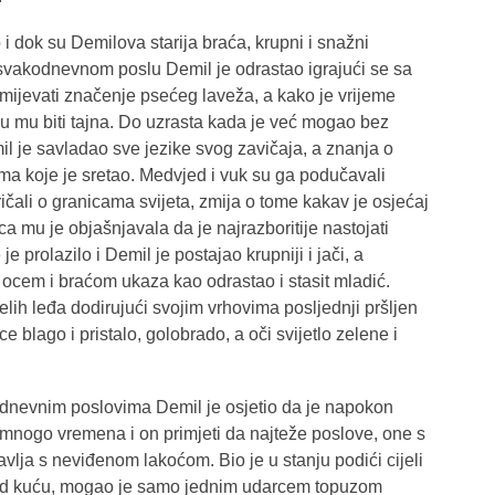
b i dok su Demilova starija braća, krupni i snažni
 svakodnevnom poslu Demil je odrastao igrajući se sa
mijevati značenje psećeg laveža, a kako je vrijeme
i su mu biti tajna. Do uzrasta kada je već mogao bez
l je savladao sve jezike svog zavičaja, a znanja o
ama koje je sretao. Medvjed i vuk su ga podučavali
ričali o granicama svijeta, zmija o tome kakav je osjećaj
ca mu je objašnjavala da je najrazboritije nastojati
e prolazilo i Demil je postajao krupniji i jači, a
 braćom ukaza kao odrastao i stasit mladić.
lih leđa dodirujući svojim vrhovima posljednji pršljen
ice blago i pristalo, golobrado, a oči svijetlo zelene i
odnevnim poslovima Demil je osjetio da je napokon
mnogo vremena i on primjeti da najteže poslove, one s
lja s neviđenom lakoćom. Bio je u stanju podići cijeli
red kuću, mogao je samo jednim udarcem topuzom