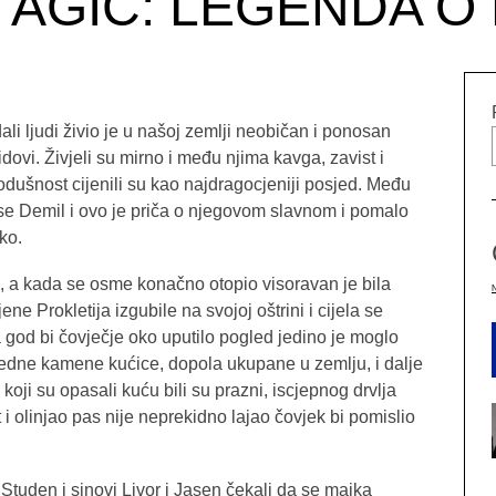
 AGIĆ: LEGENDA O
li ljudi živio je u našoj zemlji neobičan i ponosan
dovi. Živjeli su mirno i među njima kavga, zavist i
rodušnost cijenili su kao najdragocjeniji posjed. Među
se Demil i ovo je priča o njegovom slavnom i pomalo
ko.
 a kada se osme konačno otopio visoravan je bila
ne Prokletija izgubile na svojoj oštrini i cijela se
god bi čovječje oko uputilo pogled jedino je moglo
 jedne kamene kućice, dopola ukupane u zemlju, i dalje
koji su opasali kuću bili su prazni, iscjepnog drvlja
t i olinjao pas nije neprekidno lajao čovjek bi pomislio
Studen i sinovi Livor i Jasen čekali da se majka