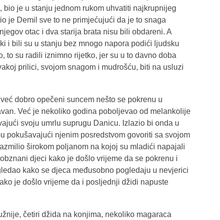
ju, bio je u stanju jednom rukom uhvatiti najkrupnijeg
dio je Demil sve to ne primjećujući da je to snaga
egov otac i dva starija brata nisu bili obdareni. A
ki i bili su u stanju bez mnogo napora podići ljudsku
 to su radili iznimno rijetko, jer su u to davno doba
svakoj prilici, svojom snagom i mudrošću, biti na usluzi
li već dobro opečeni suncem nešto se pokrenu u
ravan. Već je nekoliko godina poboljevao od melankolije
ivajući svoju umrlu suprugu Danicu. Izlazio bi onda u
bu pokušavajući njenim posredstvom govoriti sa svojom
razmilio širokom poljanom na kojoj su mladići napajali
obznani djeci kako je došlo vrijeme da se pokrenu i
e gledao kako se djeca međusobno pogledaju u nevjerici
kako je došlo vrijeme da i posljednji džidi napuste
žnije, četiri džida na konjima, nekoliko magaraca