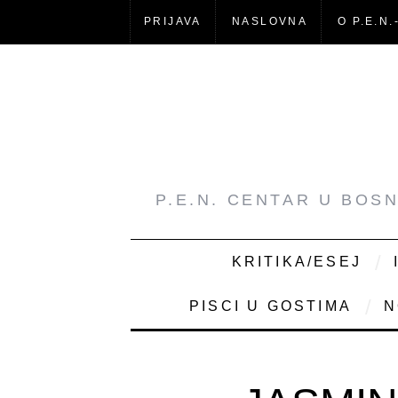
PRIJAVA
NASLOVNA
O P.E.N.
P.E.N. CENTAR U BOS
KRITIKA/ESEJ
PISCI U GOSTIMA
N