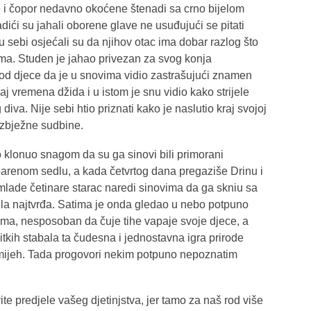
ve i čopor nedavno okoćene štenadi sa crno bijelom
adići su jahali oborene glave ne usuđujući se pitati
u sebi osjećali su da njihov otac ima dobar razlog što
ama. Studen je jahao privezan za svog konja
ći od djece da je u snovima vidio zastrašujući znamen
j vremena džida i u istom je snu vidio kako strijele
diva. Nije sebi htio priznati kako je naslutio kraj svojoj
eizbježne sudbine.
 klonuo snagom da su ga sinovi bili primorani
barenom sedlu, a kada četvrtog dana pregaziše Drinu i
lade četinare starac naredi sinovima da ga skniu sa
ila najtvrđa. Satima je onda gledao u nebo potpuno
ma, nesposoban da čuje tihe vapaje svoje djece, a
itkih stabala ta čudesna i jednostavna igra prirode
smijeh. Tada progovori nekim potpuno nepoznatim
ite predjele vašeg djetinjstva, jer tamo za naš rod više