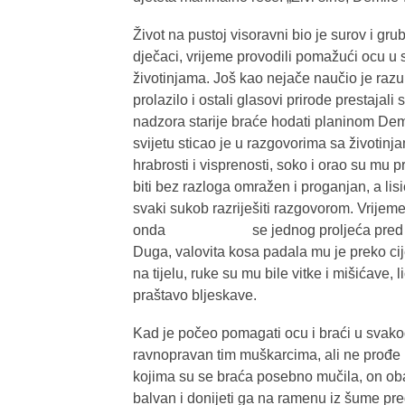
Život na pustoj visoravni bio je surov i gru
dječaci, vrijeme provodili pomažući ocu u
životinjama. Još kao nejače naučio je razu
prolazilo i ostali glasovi prirode prestajal
nadzora starije braće hodati planinom Demi
svijetu sticao je u razgovorima sa životinj
hrabrosti i visprenosti, soko i orao su mu p
biti bez razloga omražen i proganjan, a lisi
svaki sukob razriješiti razgovorom. Vrijeme j
onda se jednog proljeća pred ocem i
Duga, valovita kosa padala mu je preko cije
na tijelu, ruke su mu bile vitke i mišićave, l
praštavo bljeskave.
Kad je počeo pomagati ocu i braći u svak
ravnopravan tim muškarcima, ali ne prođe 
kojima su se braća posebno mučila, on obav
balvan i donijeti ga na ramenu iz šume p