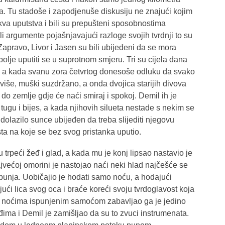
a. Tu stadoše i zapodjenuše diskusiju ne znajući kojim
kva uputstva i bili su prepušteni sposobnostima
sili argumente pojašnjavajući razloge svojih tvrdnji to su
 Zapravo, Livor i Jasen su bili ubijeđeni da se mora
bolje uputiti se u suprotnom smjeru. Tri su cijela dana
i, a kada svanu zora četvrtog donesoše odluku da svako
više, muški suzdržano, a onda dvojica starijih divova
 do zemlje gdje će naći smiraj i spokoj. Demil ih je
ugu i bijes, a kada njihovih silueta nestade s nekim se
dolazilo sunce ubijeđen da treba slijediti njegovu
sta na koje se bez svog pristanka uputio.
trpeći žeđ i glad, a kada mu je konj lipsao nastavio je
jvećoj omorini je nastojao naći neki hlad najčešće se
žbunja. Uobičajio je hodati samo noću, a hodajući
ući lica svog oca i braće koreći svoju tvrdoglavost koja
tim noćima ispunjenim samoćom zabavljao ga je jedino
ima i Demil je zamišljao da su to zvuci instrumenata.