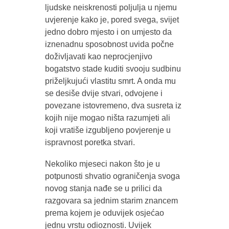
ljudske neiskrenosti poljulja u njemu
uvjerenje kako je, pored svega, svijet
jedno dobro mjesto i on umjesto da
iznenadnu sposobnost uvida počne
doživljavati kao neprocjenjivo
bogatstvo stade kuditi svooju sudbinu
priželjkujući vlastitu smrt. A onda mu
se desiše dvije stvari, odvojene i
povezane istovremeno, dva susreta iz
kojih nije mogao ništa razumjeti ali
koji vratiše izgubljeno povjerenje u
ispravnost poretka stvari.
Nekoliko mjeseci nakon što je u
potpunosti shvatio ograničenja svoga
novog stanja nađe se u prilici da
razgovara sa jednim starim znancem
prema kojem je oduvijek osjećao
jednu vrstu odioznosti. Uvijek