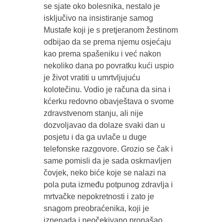
se sjate oko bolesnika, nestalo je
isključivo na insistiranje samog
Mustafe koji je s pretjeranom žestinom
odbijao da se prema njemu osjećaju
kao prema spašeniku i već nakon
nekoliko dana po povratku kući uspio
je život vratiti u umrtvljujuću
kolotečinu. Vodio je računa da sina i
kćerku redovno obavještava o svome
zdravstvenom stanju, ali nije
dozvoljavao da dolaze svaki dan u
posjetu i da ga uvlače u duge
telefonske razgovore. Grozio se čak i
same pomisli da je sada oskrnavljen
čovjek, neko biće koje se nalazi na
pola puta između potpunog zdravlja i
mrtvačke nepokretnosti i zato je
snagom preobraćenika, koji je
iznenada i neočekivano pronašao