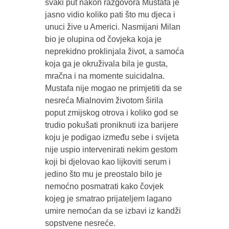
svaki put nakon razgovora Mustafa je
jasno vidio koliko pati što mu djeca i
unuci žive u Americi. Nasmijani Milan
bio je olupina od čovjeka koja je
neprekidno proklinjala život, a samoća
koja ga je okruživala bila je gusta,
mračna i na momente suicidalna.
Mustafa nije mogao ne primjetiti da se
nesreća Mialnovim životom širila
poput zmijskog otrova i koliko god se
trudio pokušati proniknuti iza barijere
koju je podigao između sebe i svijeta
nije uspio intervenirati nekim gestom
koji bi djelovao kao lijkoviti serum i
jedino što mu je preostalo bilo je
nemoćno posmatrati kako čovjek
kojeg je smatrao prijateljem lagano
umire nemoćan da se izbavi iz kandži
sopstvene nesreće.