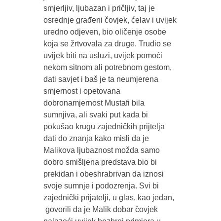
smjerljiv, ljubazan i pričljiv, taj je
osrednje građeni čovjek, ćelav i uvijek
uredno odjeven, bio oličenje osobe
koja se žrtvovala za druge. Trudio se
uvijek biti na usluzi, uvijek pomoći
nekom sitnom ali potrebnom gestom,
dati savjet i baš je ta neumjerena
smjernost i opetovana
dobronamjernost Mustafi bila
sumnjiva, ali svaki put kada bi
pokušao krugu zajedničkih prijtelja
dati do znanja kako misli da je
Malikova ljubaznost možda samo
dobro smišljena predstava bio bi
prekidan i obeshrabrivan da iznosi
svoje sumnje i podozrenja. Svi bi
zajednički prijatelji, u glas, kao jedan,
govorili da je Malik dobar čovjek