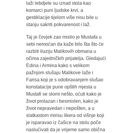
laži lebdjele su iznad stola kao
komarci puni ljudske krvi, a
gestiklacije tijelom više nisu bile u
stanju sakriti pokvarenost i laž.
Taj je čovjek zao mislio je Mustafa u
sebi nemoćan da kaže bilo šta što će
razbiti iluziju Malikovih obmana u
očima zajedničkih prijatelja. Gledajući
Edina i Armina kako s velikom
pažnjom slušaju Malikove laže i
Farisa koji je s odobravanjem slušao
konstatacije pune opštih mjesta u
Mustafi se slomi nešto, oćuti kako je
život prolazan i besmislen, kako je
život nepravedan i nepošten, a u
slatkastom mirisu likera od višnje koji
je isparavao iz čašice na stolu poče
naslućivati da je vrijeme samo obična