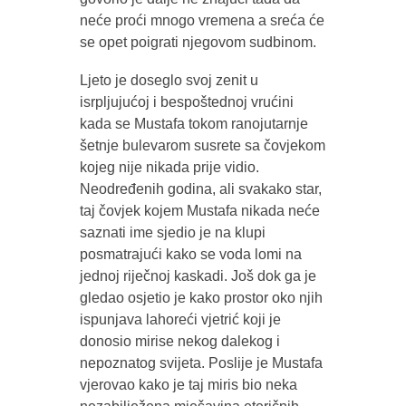
neće proći mnogo vremena a sreća će
se opet poigrati njegovom sudbinom.
Ljeto je doseglo svoj zenit u
isrpljujućoj i bespoštednoj vrućini
kada se Mustafa tokom ranojutarnje
šetnje bulevarom susrete sa čovjekom
kojeg nije nikada prije vidio.
Neodređenih godina, ali svakako star,
taj čovjek kojem Mustafa nikada neće
saznati ime sjedio je na klupi
posmatrajući kako se voda lomi na
jednoj riječnoj kaskadi. Još dok ga je
gledao osjetio je kako prostor oko njih
ispunjava lahoreći vjetrić koji je
donosio mirise nekog dalekog i
nepoznatog svijeta. Poslije je Mustafa
vjerovao kako je taj miris bio neka