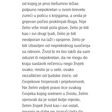
od kojeg je prvo bešumno ležao
potpuno nepokretan u svom krevetu
zureći u policu s knjigama, a onda je
gnjevan počeo proklinjati Boga. Nije
želio više imati pola glave, želio je biti
kao i svi drugi ljudi, želio je biti
neotporan na laži i opsjene, želio je
biti izbavljen od neprekidnog suočenja
sa istinom. Život bi mi bio lakši da sam
oduzet ili nepokretan, da ne mogu do
kraja sastaviti rečenicu nego živjeti
ovako, mislio je u sebi, ovako
nezaštićen od ljudske zloće, od
čovjekove hinjenosti i prijetvornosti.
Ne želim vidjeti pravo lice svakog
čovjeka kojeg sretnem u životu, želim
vjerovati da je svijet bolje mjesto,
želim živjeti život kao i svi ostali,
govorio je dalje ne znajući tada da