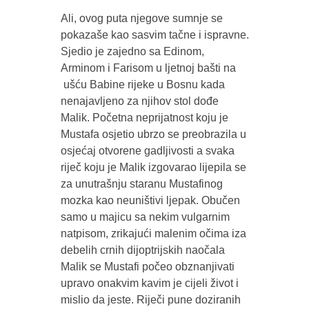
Ali, ovog puta njegove sumnje se
pokazaše kao sasvim tačne i ispravne.
Sjedio je zajedno sa Edinom,
Arminom i Farisom u ljetnoj bašti na
ušću Babine rijeke u Bosnu kada
nenajavljeno za njihov stol dođe
Malik. Početna neprijatnost koju je
Mustafa osjetio ubrzo se preobrazila u
osjećaj otvorene gadljivosti a svaka
riječ koju je Malik izgovarao lijepila se
za unutrašnju staranu Mustafinog
mozka kao neuništivi ljepak. Obučen
samo u majicu sa nekim vulgarnim
natpisom, zrikajući malenim očima iza
debelih crnih dijoptrijskih naočala
Malik se Mustafi počeo obznanjivati
upravo onakvim kavim je cijeli život i
mislio da jeste. Riječi pune doziranih