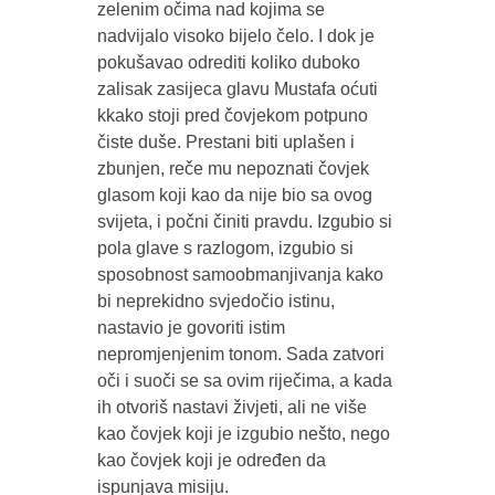
zelenim očima nad kojima se
nadvijalo visoko bijelo čelo. I dok je
pokušavao odrediti koliko duboko
zalisak zasijeca glavu Mustafa oćuti
kkako stoji pred čovjekom potpuno
čiste duše. Prestani biti uplašen i
zbunjen, reče mu nepoznati čovjek
glasom koji kao da nije bio sa ovog
svijeta, i počni činiti pravdu. Izgubio si
pola glave s razlogom, izgubio si
sposobnost samoobmanjivanja kako
bi neprekidno svjedočio istinu,
nastavio je govoriti istim
nepromjenjenim tonom. Sada zatvori
oči i suoči se sa ovim riječima, a kada
ih otvoriš nastavi živjeti, ali ne više
kao čovjek koji je izgubio nešto, nego
kao čovjek koji je određen da
ispunjava misiju.