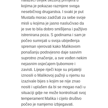
nalazeći uvijek bezbroj primjera u
kojima je pokazao razmjere svoga
nesebičnog drugarstva. I svaki je put
Mustafa morao zadržati za sebe svoje
misli u kojima je jasno naslućivao da
je sve to bila dobro smišljena i pažljivo
istrenirana poza. S godinama i sam je
počeo sumnjati u svoja ubijeđenja
spreman vjerovati kako Malikovom
ponašanju podsvjesno daje sasvim
suprotno značenje, a sve vođen nekim
nejasnim osjećajem ljubomore i
zavisti. Lijepe riječi koje su prijatelji
iznosili o Malikovoj pažnji u njemu su
izazivale bijes s kojim se nije znao
nositi i uplašen da bi se mogao naći u
situaciji gdje ne može kontrolisati svoj
temperament Malika i cijelo društvo
počeo je namjerno izbjegavati.