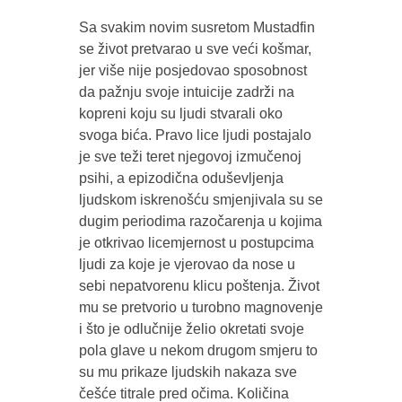
Sa svakim novim susretom Mustadfin
se život pretvarao u sve veći košmar,
jer više nije posjedovao sposobnost
da pažnju svoje intuicije zadrži na
kopreni koju su ljudi stvarali oko
svoga bića. Pravo lice ljudi postajalo
je sve teži teret njegovoj izmučenoj
psihi, a epizodična oduševljenja
ljudskom iskrenošću smjenjivala su se
dugim periodima razočarenja u kojima
je otkrivao licemjernost u postupcima
ljudi za koje je vjerovao da nose u
sebi nepatvorenu klicu poštenja. Život
mu se pretvorio u turobno magnovenje
i što je odlučnije želio okretati svoje
pola glave u nekom drugom smjeru to
su mu prikaze ljudskih nakaza sve
češće titrale pred očima. Količina