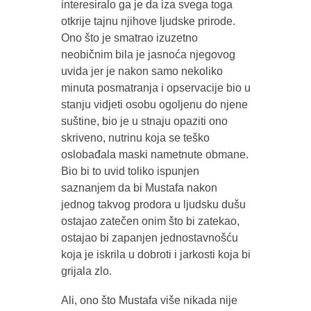
interesiralo ga je da iza svega toga
otkrije tajnu njihove ljudske prirode.
Ono što je smatrao izuzetno
neobičnim bila je jasnoća njegovog
uvida jer je nakon samo nekoliko
minuta posmatranja i opservacije bio u
stanju vidjeti osobu ogoljenu do njene
suštine, bio je u stnaju opaziti ono
skriveno, nutrinu koja se teško
oslobađala maski nametnute obmane.
Bio bi to uvid toliko ispunjen
saznanjem da bi Mustafa nakon
jednog takvog prodora u ljudsku dušu
ostajao zatečen onim što bi zatekao,
ostajao bi zapanjen jednostavnošću
koja je iskrila u dobroti i jarkosti koja bi
grijala zlo.
Ali, ono što Mustafa više nikada nije