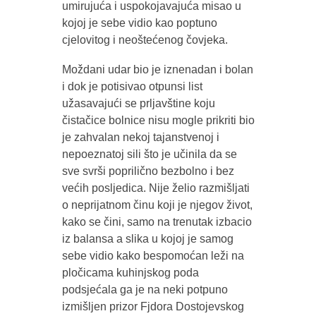
umirujuća i uspokojavajuća misao u
kojoj je sebe vidio kao poptuno
cjelovitog i neoštećenog čovjeka.
Moždani udar bio je iznenadan i bolan
i dok je potisivao otpunsi list
užasavajući se prljavštine koju
čistačice bolnice nisu mogle prikriti bio
je zahvalan nekoj tajanstvenoj i
nepoeznatoj sili što je učinila da se
sve svrši poprilično bezbolno i bez
većih posljedica. Nije želio razmišljati
o neprijatnom činu koji je njegov život,
kako se čini, samo na trenutak izbacio
iz balansa a slika u kojoj je samog
sebe vidio kako bespomoćan leži na
pločicama kuhinjskog poda
podsjećala ga je na neki potpuno
izmišljen prizor Fjdora Dostojevskog