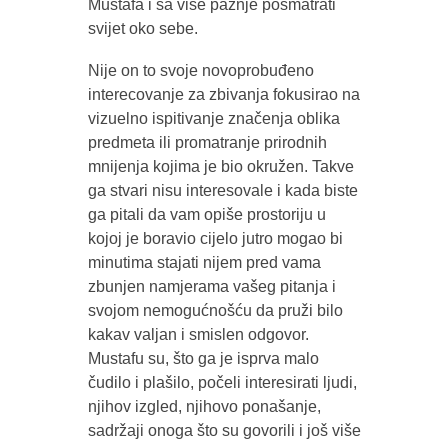
Mustafa i sa više pažnje posmatrati
svijet oko sebe.
Nije on to svoje novoprobuđeno
interecovanje za zbivanja fokusirao na
vizuelno ispitivanje značenja oblika
predmeta ili promatranje prirodnih
mnijenja kojima je bio okružen. Takve
ga stvari nisu interesovale i kada biste
ga pitali da vam opiše prostoriju u
kojoj je boravio cijelo jutro mogao bi
minutima stajati nijem pred vama
zbunjen namjerama vašeg pitanja i
svojom nemogućnošću da pruži bilo
kakav valjan i smislen odgovor.
Mustafu su, što ga je isprva malo
čudilo i plašilo, počeli interesirati ljudi,
njihov izgled, njihovo ponašanje,
sadržaji onoga što su govorili i još više