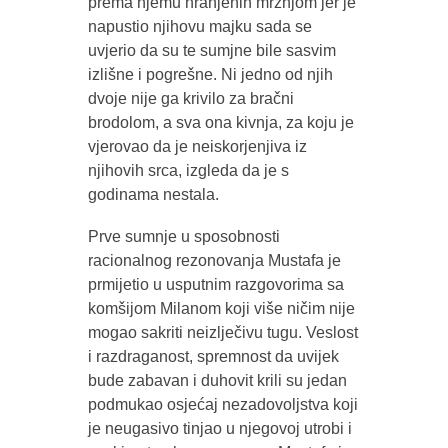
prema njemu hranjenih mržnjom jer je
napustio njihovu majku sada se
uvjerio da su te sumjne bile sasvim
izlišne i pogrešne. Ni jedno od njih
dvoje nije ga krivilo za bračni
brodolom, a sva ona kivnja, za koju je
vjerovao da je neiskorjenjiva iz
njihovih srca, izgleda da je s
godinama nestala.
Prve sumnje u sposobnosti
racionalnog rezonovanja Mustafa je
prmijetio u usputnim razgovorima sa
komšijom Milanom koji više ničim nije
mogao sakriti neizlječivu tugu. Veslost
i razdraganost, spremnost da uvijek
bude zabavan i duhovit krili su jedan
podmukao osjećaj nezadovoljstva koji
je neugasivo tinjao u njegovoj utrobi i