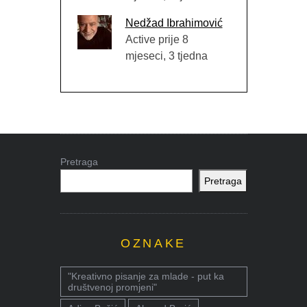
Nedžad Ibrahimović
Active prije 8
mjeseci, 3 tjedna
Pretraga
Pretraga
OZNAKE
"Kreativno pisanje za mlade - put ka
društvenoj promjeni"