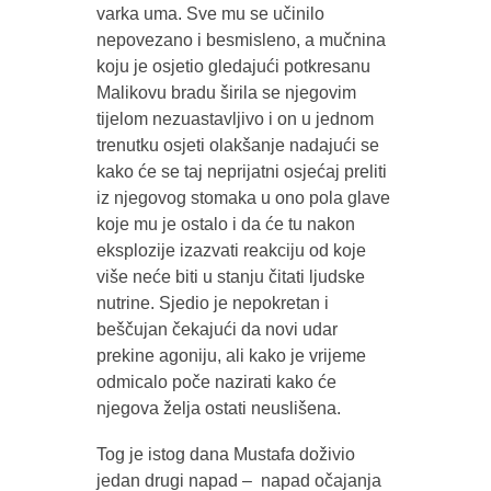
varka uma. Sve mu se učinilo
nepovezano i besmisleno, a mučnina
koju je osjetio gledajući potkresanu
Malikovu bradu širila se njegovim
tijelom nezuastavljivo i on u jednom
trenutku osjeti olakšanje nadajući se
kako će se taj neprijatni osjećaj preliti
iz njegovog stomaka u ono pola glave
koje mu je ostalo i da će tu nakon
eksplozije izazvati reakciju od koje
više neće biti u stanju čitati ljudske
nutrine. Sjedio je nepokretan i
beščujan čekajući da novi udar
prekine agoniju, ali kako je vrijeme
odmicalo poče nazirati kako će
njegova želja ostati neuslišena.
Tog je istog dana Mustafa doživio
jedan drugi napad – napad očajanja