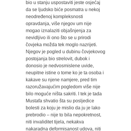
bio u stanju uspostaviti jeste osjećaj
da se ljudsko biće posmatra u nekoj
neodređenoj kompleksnosti
opravdanja, više njegov um nije
mogao iznalaziti objašnjenja za
nevidljivo ili ono što se u prirodi
čovjeka možda tek moglo nazrijeti.
Njegov je pogled u dubinu čovjekovog
postojanja bio strelovit, dubok i
donosio je nedvosmislene uvide,
neupitne istine o tome ko je ta osoba i
kakave su njene namjere, pred tim
razoružavajućim pogledom više nije
bilo moguće ništa sakriti. I tek je tada
Mustafa shvatio šta su posljedice
bolesti za koju je mislio da ju je lako
prebrodio – nije to bila nepokretnost,
niti invaliditet tijela, nekakva
nakaradna deformisanost udova, niti