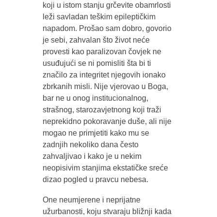
koji u istom stanju grčevite obamrlosti
leži savladan teškim epileptičkim
napadom. Prošao sam dobro, govorio
je sebi, zahvalan što život neće
provesti kao paralizovan čovjek ne
usuđujući se ni pomisliti šta bi ti
značilo za integritet njegovih ionako
zbrkanih misli. Nije vjerovao u Boga,
bar ne u onog institucionalnog,
strašnog, starozavjetnong koji traži
neprekidno pokoravanje duše, ali nije
mogao ne primjetiti kako mu se
zadnjih nekoliko dana često
zahvaljivao i kako je u nekim
neopisivim stanjima ekstatičke sreće
dizao pogled u pravcu nebesa.
One neumjerene i neprijatne
užurbanosti, koju stvaraju bližnji kada