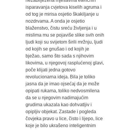
nezabilježena mješavina eteričnih
isparavanja cvjetova kiselih agruma i
od tog je mirisa osjetio škakiljanje u
nozdrvama. A onda je osjetio
blaženstvo, čistu sreću življenja i u
mislima mu se pojaviše slike svih onih
ljudi koji su svijetom širili mržnju, ljudi
od kojih se gnušao i od kojih je
bježao, samo što sada s njihovim
likovima, u njegovoj rasplućenoj glavi,
poče klijati jedna gotovo
revolucionarna ideja. Bila je toliko
jasna da je imao ojsećaj da je može
opipati rukama, toliko nedvosmilena
da se u njegovim nadimajućim
grudima ukazala kao dohvatljiv i
opipljiv objekat. Zastade i pogleda
čovjeka pravo u lice, čisto i lijepo, lice
koje je bilo ukrašeno inteligentnim