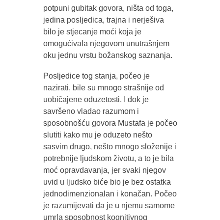
potpuni gubitak govora, ništa od toga,
jedina posljedica, trajna i nerješiva
bilo je stjecanje moći koja je
omogućivala njegovom unutrašnjem
oku jednu vrstu božanskog saznanja.
Posljedice tog stanja, počeo je
nazirati, bile su mnogo strašnije od
uobičajene oduzetosti. I dok je
savršeno vladao razumom i
sposobnošću govora Mustafa je počeo
slutiti kako mu je oduzeto nešto
sasvim drugo, nešto mnogo složenije i
potrebnije ljudskom životu, a to je bila
moć opravdavanja, jer svaki njegov
uvid u ljudsko biće bio je bez ostatka
jednodimenzionalan i konačan. Počeo
je razumijevati da je u njemu samome
umrla sposobnost kognitivnog