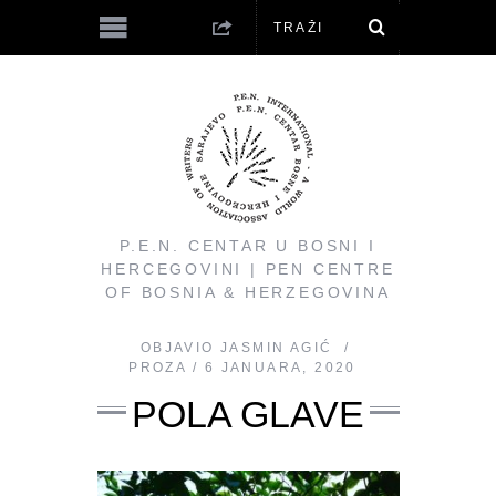
P.E.N. CENTAR U BOSNI I
HERCEGOVINI | PEN CENTRE
OF BOSNIA & HERZEGOVINA
OBJAVIO
JASMIN AGIĆ
PROZA
6 JANUARA, 2020
POLA GLAVE