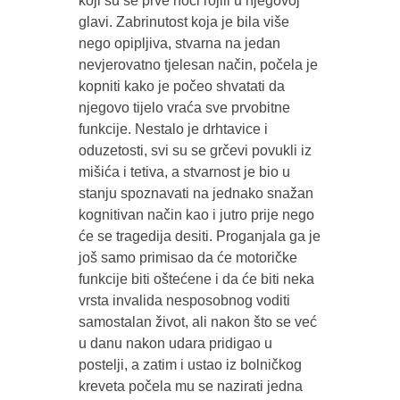
koji su se prve noći rojili u njegovoj
glavi. Zabrinutost koja je bila više
nego opipljiva, stvarna na jedan
nevjerovatno tjelesan način, počela je
kopniti kako je počeo shvatati da
njegovo tijelo vraća sve prvobitne
funkcije. Nestalo je drhtavice i
oduzetosti, svi su se grčevi povukli iz
mišića i tetiva, a stvarnost je bio u
stanju spoznavati na jednako snažan
kognitivan način kao i jutro prije nego
će se tragedija desiti. Proganjala ga je
još samo primisao da će motoričke
funkcije biti oštećene i da će biti neka
vrsta invalida nesposobnog voditi
samostalan život, ali nakon što se već
u danu nakon udara pridigao u
postelji, a zatim i ustao iz bolničkog
kreveta počela mu se nazirati jedna