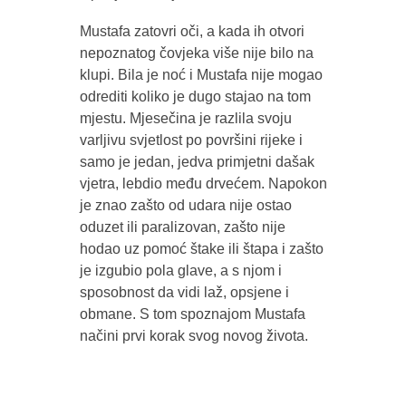
Mustafa zatovri oči, a kada ih otvori
nepoznatog čovjeka više nije bilo na
klupi. Bila je noć i Mustafa nije mogao
odrediti koliko je dugo stajao na tom
mjestu. Mjesečina je razlila svoju
varljivu svjetlost po površini rijeke i
samo je jedan, jedva primjetni dašak
vjetra, lebdio među drvećem. Napokon
je znao zašto od udara nije ostao
oduzet ili paralizovan, zašto nije
hodao uz pomoć štake ili štapa i zašto
je izgubio pola glave, a s njom i
sposobnost da vidi laž, opsjene i
obmane. S tom spoznajom Mustafa
načini prvi korak svog novog života.