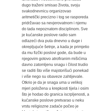
dugo traženi smisao života, svoju
svakodnevnicu organizovao
aritmetički precizno i tog se rasporeda
pridržavao sa nevjerovatnom i njemu
do tada nepoznatom disciplinom. Sve
je kućanske poslove radio sam
odlazeći dva puta dnevno u duge i
okrepljujuće šetnje, a kada je primjetio
da mu fizčki poslovi gode, da bude u
njegovim gotovo atrofiranim mišićima
davno zatomljenu snagu i čilost trudio
se raditi što više majstorišući ponekad
i više nego su obaveze zahtijevale.
Otkrio je da je snaga uma u velikoj
mjeri položena u krepkosti tijela i osim
što je hodao do granica iscrpljenosti, a
kućanske poslove pretvarao u neku
vrstu religiozne zadaće počeo je