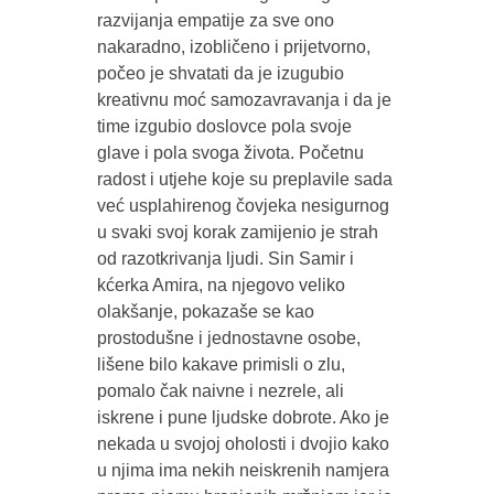
razvijanja empatije za sve ono
nakaradno, izobličeno i prijetvorno,
počeo je shvatati da je izugubio
kreativnu moć samozavravanja i da je
time izgubio doslovce pola svoje
glave i pola svoga života. Početnu
radost i utjehe koje su preplavile sada
već usplahirenog čovjeka nesigurnog
u svaki svoj korak zamijenio je strah
od razotkrivanja ljudi. Sin Samir i
kćerka Amira, na njegovo veliko
olakšanje, pokazaše se kao
prostodušne i jednostavne osobe,
lišene bilo kakave primisli o zlu,
pomalo čak naivne i nezrele, ali
iskrene i pune ljudske dobrote. Ako je
nekada u svojoj oholosti i dvojio kako
u njima ima nekih neiskrenih namjera