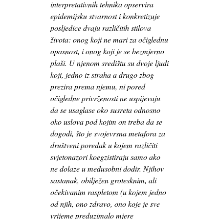
interpretativnih tehnika opservira
epidemijsku stvarnost i konkretizuje
posljedice dvaju različitih stilova
života: onog koji ne mari za očiglednu
opasnost, i onog koji je se bezmjerno
plaši. U njenom središtu su dvoje ljudi
koji, jedno iz straha a drugo zbog
prezira prema njemu, ni pored
očigledne privrženosti ne uspijevaju
da se usaglase oko susreta odnosno
oko uslova pod kojim on treba da se
dogodi, što je svojevrsna metafora za
društveni poredak u kojem različiti
svjetonazori koegzistiraju samo ako
ne dolaze u međusobni dodir. Njihov
sastanak, obilježen grotesknim, ali
očekivanim raspletom (u kojem jedno
od njih, ono zdravo, ono koje je sve
vrijeme preduzimalo mjere