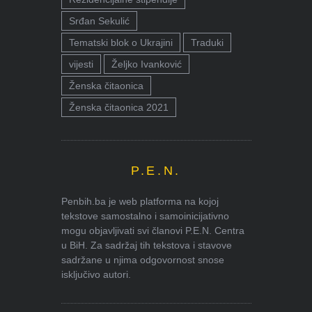
Srđan Sekulić
Tematski blok o Ukrajini
Traduki
vijesti
Željko Ivanković
Ženska čitaonica
Ženska čitaonica 2021
P.E.N.
Penbih.ba je web platforma na kojoj
tekstove samostalno i samoinicijativno
mogu objavljivati svi članovi P.E.N. Centra
u BiH. Za sadržaj tih tekstova i stavove
sadržane u njima odgovornost snose
isključivo autori.