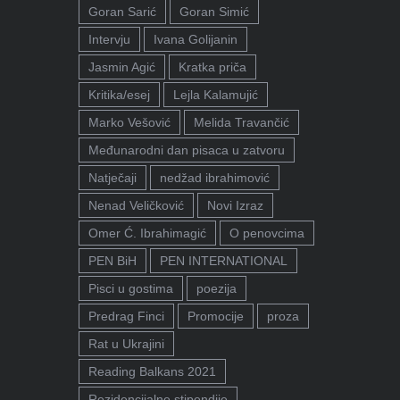
Goran Sarić
Goran Simić
Intervju
Ivana Golijanin
Jasmin Agić
Kratka priča
Kritika/esej
Lejla Kalamujić
Marko Vešović
Melida Travančić
Međunarodni dan pisaca u zatvoru
Natječaji
nedžad ibrahimović
Nenad Veličković
Novi Izraz
Omer Ć. Ibrahimagić
O penovcima
PEN BiH
PEN INTERNATIONAL
Pisci u gostima
poezija
Predrag Finci
Promocije
proza
Rat u Ukrajini
Reading Balkans 2021
Rezidencijalne stipendije