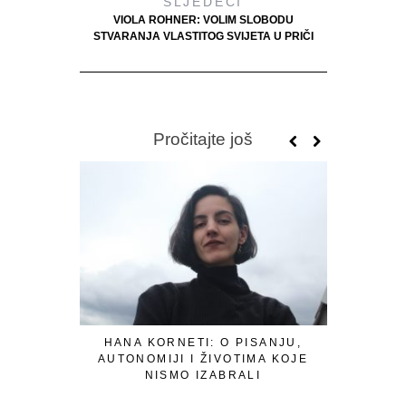
SLJEDEĆI
VIOLA ROHNER: VOLIM SLOBODU
STVARANJA VLASTITOG SVIJETA U PRIČI
Pročitajte još
HANA KORNETI: O PISANJU,
S
AUTONOMIJI I ŽIVOTIMA KOJE
“MELKISE
NISMO IZABRALI