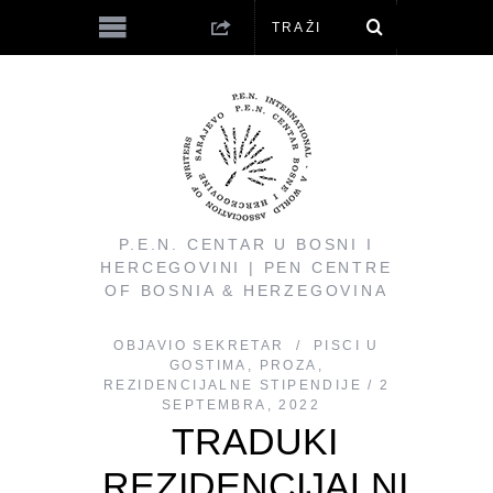
P.E.N. CENTAR U BOSNI I
HERCEGOVINI | PEN CENTRE
OF BOSNIA & HERZEGOVINA
OBJAVIO
SEKRETAR
PISCI U
GOSTIMA
,
PROZA
,
REZIDENCIJALNE STIPENDIJE
2
SEPTEMBRA, 2022
TRADUKI
REZIDENCIJALNI