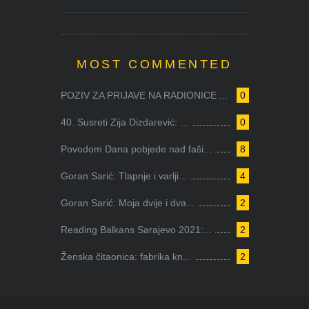
MOST COMMENTED
POZIV ZA PRIJAVE NA RADIONICE ...
0
40. Susreti Zija Dizdarević: ...
0
Povodom Dana pobjede nad faši...
8
Goran Sarić: Tlapnje i varlji...
4
Goran Sarić: Moja dvije i dva...
2
Reading Balkans Sarajevo 2021:...
2
Ženska čitaonica: fabrika kn...
2