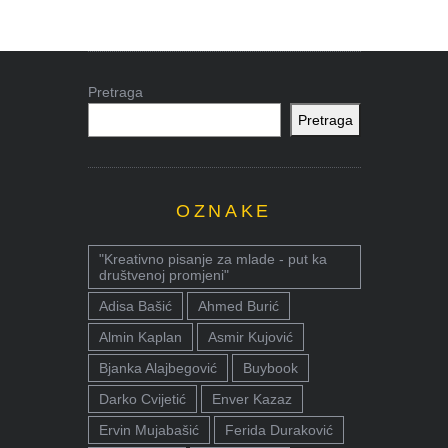
Pretraga
Pretraga
OZNAKE
"Kreativno pisanje za mlade - put ka
društvenoj promjeni"
Adisa Bašić
Ahmed Burić
Almin Kaplan
Asmir Kujović
Bjanka Alajbegović
Buybook
Darko Cvijetić
Enver Kazaz
Ervin Mujabašić
Ferida Duraković