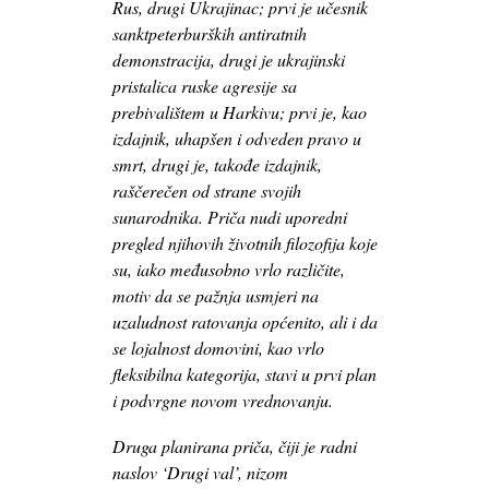
Rus, drugi Ukrajinac; prvi je učesnik
sanktpeterburških antiratnih
demonstracija, drugi je ukrajinski
pristalica ruske agresije sa
prebivalištem u Harkivu; prvi je, kao
izdajnik, uhapšen i odveden pravo u
smrt, drugi je, takođe izdajnik,
raščerečen od strane svojih
sunarodnika. Priča nudi uporedni
pregled njihovih životnih filozofija koje
su, iako međusobno vrlo različite,
motiv da se pažnja usmjeri na
uzaludnost ratovanja općenito, ali i da
se lojalnost domovini, kao vrlo
fleksibilna kategorija, stavi u prvi plan
i podvrgne novom vrednovanju.
Druga planirana priča, čiji je radni
naslov ‘Drugi val’, nizom