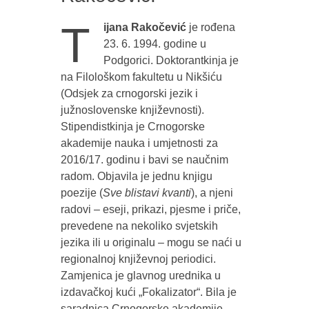
T
ijana Rakočević
je rođena
23. 6. 1994. godine u
Podgorici. Doktorantkinja je
na Filološkom fakultetu u Nikšiću
(Odsjek za crnogorski jezik i
južnoslovenske književnosti).
Stipendistkinja je Crnogorske
akademije nauka i umjetnosti za
2016/17. godinu i bavi se naučnim
radom. Objavila je jednu knjigu
poezije (
Sve blistavi kvanti
), a njeni
radovi – eseji, prikazi, pjesme i priče,
prevedene na nekoliko svjetskih
jezika ili u originalu – mogu se naći u
regionalnoj književnoj periodici.
Zamjenica je glavnog urednika u
izdavačkoj kući „Fokalizator“. Bila je
saradnica Crnogorske akademije