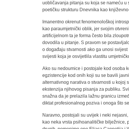
uobličavanja pitanja su koja se nameću u 
poetičku strukturu Dnevnika kao književno
Imanentno okrenut fenomenološkoj introspekc
kao paraumjetnički oblik, jer svojim otvre
artificijelnom ta je forma često bila zloup
dovodila u pitanje. S pravom se postavljal
o događaju stvarnosti ako ga unosi svijest k
svijesti koja je osvijetlila vlastitu umjetni
Ako su nedoumice i postojale kod osoba koj
egzistencije kod onih koji su se bavili ja
alternativnog narativa o stvarnosti u kojoj 
ekstenzija njihovog pisanja za publiku. Svij
snažna da je prelazila lažnu granicu izmeđ
diktat profesionalnog poziva i onoga što se
Naravno, postojali su uvijek i neki nejasni,
kao neka vrsta psihoanalitičke bilježnice, 
drugih, pomenimo one Eliasa Cannetija i 