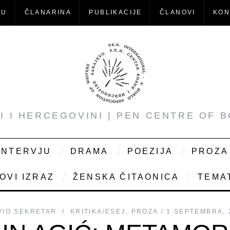
-U
ČLANARINA
PUBLIKACIJE
ČLANOVI
KON
NI I HERCEGOVINI | PEN CENTRE OF 
INTERVJU
DRAMA
POEZIJA
PROZA
OVI IZRAZ
ŽENSKA ČITAONICA
TEMAT
VIO
SEKRETAR
KRITIKA/ESEJ
,
PROZA
1 SEPTEMBRA, 