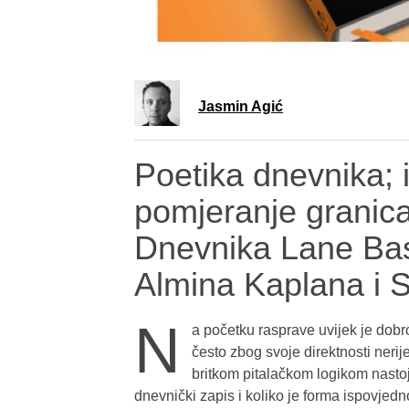
Jasmin Agić
Poetika dnevnika; i
pomjeranje granica
Dnevnika Lane Bas
Almina Kaplana i S
N
a početku rasprave uvijek je dobro
često zbog svoje direktnosti nerij
britkom pitalačkom logikom nastoji
dnevnički zapis i koliko je forma ispovjed