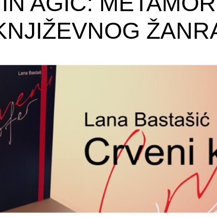
IN AGIĆ: METAMO
KNJIŽEVNOG ŽANR