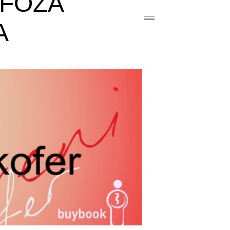
RFOZA
A