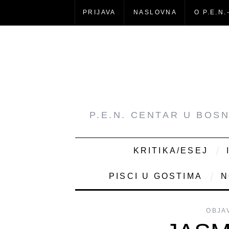
PRIJAVA
NASLOVNA
O P.E.N.
P.E.N. CENTAR U BOS
KRITIKA/ESEJ
PISCI U GOSTIMA
N
OBJA