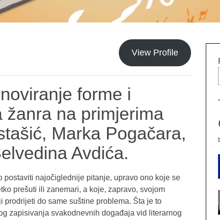
View Profile
noviranje forme i
 žanra na primjerima
tašić, Marka Pogačara,
elvedina Avdića.
 postaviti najočiglednije pitanje, upravo ono koje se
etko prešuti ili zanemari, a koje, zapravo, svojom
 prodrijeti do same suštine problema. Šta je to
nog zapisivanja svakodnevnih događaja vid literarnog