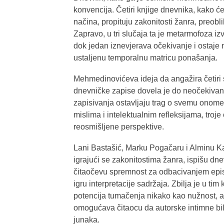
konvencija. Četiri knjige dnevnika, kako ćemo
načina, propituju zakonitosti žanra, preobl
Zapravo, u tri slučaja ta je metarmofoza i
dok jedan iznevjerava očekivanje i ostaje n
ustaljenu temporalnu matricu ponašanja.
Mehmedinovićeva ideja da angažira četiri 
dnevničke zapise dovela je do neočekiva
zapisivanja ostavljaju trag o svemu onome
mislima i intelektualnim refleksijama, troje
reosmišljene perspektive.
Lani Bastašić, Marku Pogačaru i Alminu Ka
igrajući se zakonitostima žanra, ispišu dn
čitaočevu spremnost za odbacivanjem epis
igru interpretacije sadržaja. Zbilja je u 
potencija tumačenja nikako kao nužnost, a
omogućava čitaocu da autorske intimne bilj
junaka.