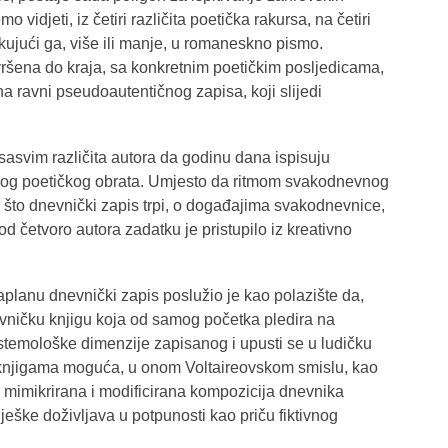
 vidjeti, iz četiri različita poetička rakursa, na četiri
ikujući ga, više ili manje, u romaneskno pismo.
zvršena do kraja, sa konkretnim poetičkim posljedicama,
a ravni pseudoautentičnog zapisa, koji slijedi
sasvim različita autora da godinu dana ispisuju
nog poetičkog obrata. Umjesto da ritmom svakodnevnog
 što dnevnički zapis trpi, o događajima svakodnevnice,
 od četvoro autora zadatku je pristupilo iz kreativno
planu dnevnički zapis poslužio je kao polazište da,
evničku knjigu koja od samog početka pledira na
temološke dimenzije zapisanog i upusti se u ludičku
tim knjigama moguća, u onom Voltaireovskom smislu, kao
 mimikrirana i modificirana kompozicija dnevnika
eške doživljava u potpunosti kao priču fiktivnog