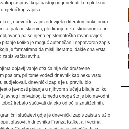
svakoj raspravi koja nastoji odgonetnuti kompleksnu
-umjetničkog zapisa.
iji, dnevnički zapis oduvijek u literaturi funkcionira
nim, a ipak neiskrenim, plediranjem ka istinosnom a ne
otrebljavana pa se njena epistemološka ravan uvijek
o pitanje koliko je moguć autentičan i nepatvoren zapis
oja je formatirana da misli literarno, dakle ona vrsta
čko zapisivačku svrhu.
ima objavljivanje otkrića nije dio društvene
vnim poslom, pri tome vodeći dnevnik kao neku vrstu
su sudjelovali, dnevnički zapis je u pravilu bio
est o javnosti pisanja u njihvom slučaju bila je toliko
u javnog i privatnog, između onoga što je bio navodni
 tobož trebalo sačuvati daleko od očiju znatiželjnih.
 granični slučajevi gdje je dnevnički zapis zaista služio
poput glasovitih dnevnika Franza Kafke, ali većina
Witolda Gombrowicza, pisani su sa sviješću da će