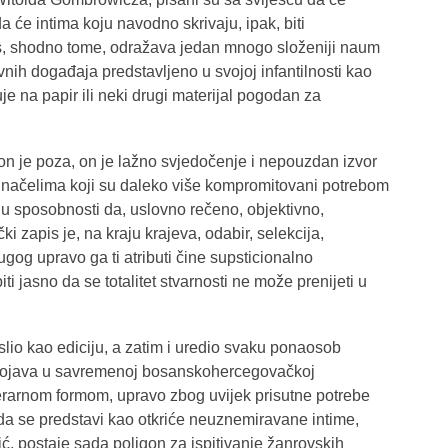
a će intima koju navodno skrivaju, ipak, biti
is, shodno tome, odražava jedan mnogo složeniji naum
ih događaja predstavljeno u svojoj infantilnosti kao
e na papir ili neki drugi materijal pogodan za
 on je poza, on je lažno svjedočenje i nepouzdan izvor
di načelima koji su daleko više kompromitovani potrebom
u sposobnosti da, uslovno rečeno, objektivno,
i zapis je, na kraju krajeva, odabir, selekcija,
ugog upravo ga ti atributi čine supsticionalno
ti jasno da se totalitet stvarnosti ne može prenijeti u
slio kao ediciju, a zatim i uredio svaku ponaosob
ojava u savremenoj bosanskohercegovačkoj
terarnom formom, upravo zbog uvijek prisutne potrebe
a se predstavi kao otkriće neuznemiravane intime,
, postaje sada poligon za ispitivanje žanrovskih