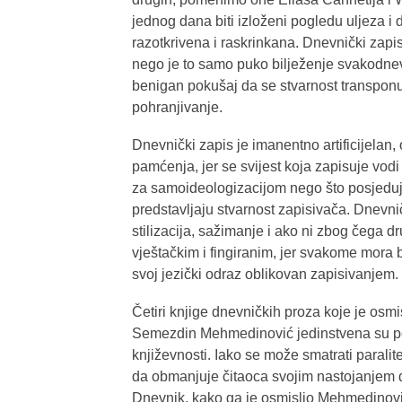
jednog dana biti izloženi pogledu uljeza i d
razotkrivena i raskrinkana. Dnevnički zap
nego je to samo puko bilježenje svakodnevn
benigan pokušaj da se stvarnost transponuj
pohranjivanje.
Dnevnički zapis je imanentno artificijelan,
pamćenja, jer se svijest koja zapisuje vo
za samoideologizacijom nego što posjeduj
predstavljaju stvarnost zapisivača. Dnevničk
stilizacija, sažimanje i ako ni zbog čega dr
vještačkim i fingiranim, jer svakome mora bi
svoj jezički odraz oblikovan zapisivanjem.
Četiri knjige dnevničkih proza koje je osmi
Semezdin Mehmedinović jedinstvena su p
književnosti. Iako se može smatrati parali
da obmanjuje čitaoca svojim nastojanjem d
Dnevnik, kako ga je osmislio Mehmedinović