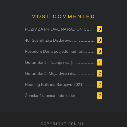
MOST COMMENTED
POZIV ZA PRIJAVE NA RADIONICE ...
0
40. Susreti Zija Dizdarević: ...
0
Povodom Dana pobjede nad faši...
8
Goran Sarić: Tlapnje i varlji...
4
Goran Sarić: Moja dvije i dva...
2
Reading Balkans Sarajevo 2021:...
2
Ženska čitaonica: fabrika kn...
2
COPYRIGHT PENBIH.