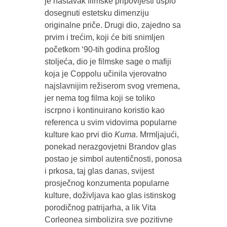
je nastavak filmske pripovijesti uspio
dosegnuti estetsku dimenziju
originalne priče. Drugi dio, zajedno sa
prvim i trećim, koji će biti snimljen
početkom ‘90-tih godina prošlog
stoljeća, dio je filmske sage o mafiji
koja je Coppolu učinila vjerovatno
najslavnijim režiserom svog vremena,
jer nema tog filma koji se toliko
iscrpno i kontinuirano koristio kao
referenca u svim vidovima popularne
kulture kao prvi dio
Kuma
. Mrmljajući,
ponekad nerazgovjetni Brandov glas
postao je simbol autentičnosti, ponosa
i prkosa, taj glas danas, svijest
prosječnog konzumenta popularne
kulture, doživljava kao glas istinskog
porodičnog patrijarha, a lik Vita
Corleonea simbolizira sve pozitivne