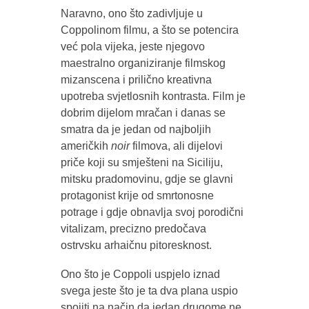
Naravno, ono što zadivljuje u
Coppolinom filmu, a što se potencira
već pola vijeka, jeste njegovo
maestralno organiziranje filmskog
mizanscena i prilično kreativna
upotreba svjetlosnih kontrasta. Film je
dobrim dijelom mračan i danas se
smatra da je jedan od najboljih
američkih
noir
filmova, ali dijelovi
priče koji su smješteni na Siciliju,
mitsku pradomovinu, gdje se glavni
protagonist krije od smrtonosne
potrage i gdje obnavlja svoj porodični
vitalizam, precizno predočava
ostrvsku arhaičnu pitoresknost.
Ono što je Coppoli uspjelo iznad
svega jeste što je ta dva plana uspio
spojiti na način da jedan drugome ne