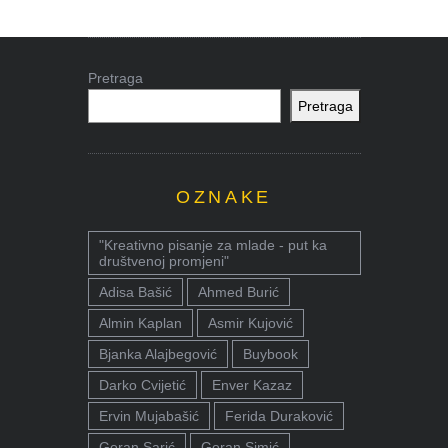
Pretraga
Pretraga
OZNAKE
"Kreativno pisanje za mlade - put ka
društvenoj promjeni"
Adisa Bašić
Ahmed Burić
Almin Kaplan
Asmir Kujović
Bjanka Alajbegović
Buybook
Darko Cvijetić
Enver Kazaz
Ervin Mujabašić
Ferida Duraković
Goran Sarić
Goran Simić