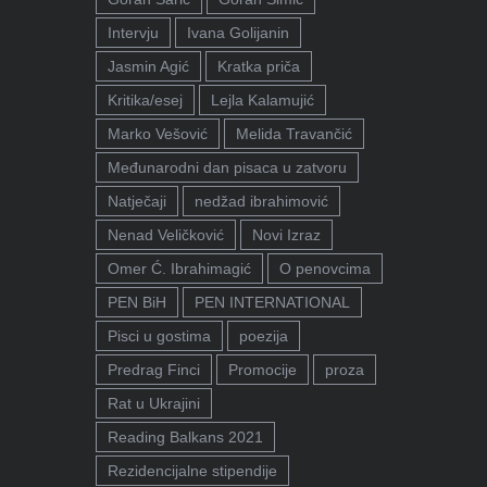
Intervju
Ivana Golijanin
Jasmin Agić
Kratka priča
Kritika/esej
Lejla Kalamujić
Marko Vešović
Melida Travančić
Međunarodni dan pisaca u zatvoru
Natječaji
nedžad ibrahimović
Nenad Veličković
Novi Izraz
Omer Ć. Ibrahimagić
O penovcima
PEN BiH
PEN INTERNATIONAL
Pisci u gostima
poezija
Predrag Finci
Promocije
proza
Rat u Ukrajini
Reading Balkans 2021
Rezidencijalne stipendije