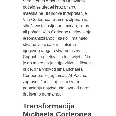
Sjedinjenim Američkim Državama
počelo se gledati kroz prizmu
maestralne Brandove interpretacije
Vita Corleonea. Stamen, otporan na
sitničavost, dosljedan, moćan, surov
ali pošten, Vito Corleone utjelovljenje
je romantiziranog lika koji ima malo
stvarne veze sa kriminalcima
njegovog ranga u stvarnom životu.
Coppolina poetizacija tog svijeta išla
je do mjere da je najpozitivnija ličnost
priče, ona Vitovog sina Michaela
Corleonea, kojeg tumači Al Pacino,
zapravo ličnost koja se u svom
ponašanju najviše udaljava od normi
društveno normalnog.
Transformacija
Michaela Corleonea