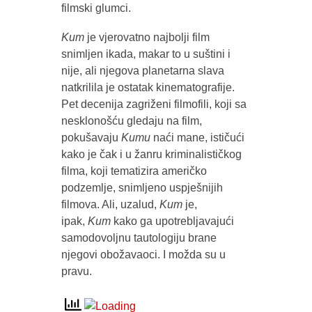
filmski glumci.
Kum
je vjerovatno najbolji film
snimljen ikada, makar to u suštini i
nije, ali njegova planetarna slava
natkrilila je ostatak kinematografije.
Pet decenija zagriženi filmofili, koji sa
nesklonošću gledaju na film,
pokušavaju
Kumu
naći mane, ističući
kako je čak i u žanru kriminalističkog
filma, koji tematizira američko
podzemlje, snimljeno uspješnijih
filmova. Ali, uzalud,
Kum
je,
ipak,
Kum
kako ga upotrebljavajući
samodovoljnu tautologiju brane
njegovi obožavaoci. I možda su u
pravu.