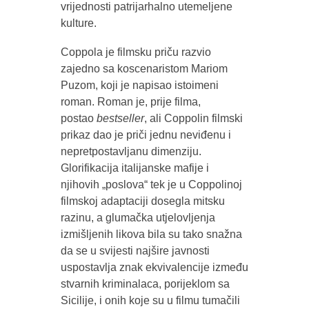
vrijednosti patrijarhalno utemeljene
kulture.
Coppola je filmsku priču razvio
zajedno sa koscenaristom Mariom
Puzom, koji je napisao istoimeni
roman. Roman je, prije filma,
postao
bestseller
, ali Coppolin filmski
prikaz dao je priči jednu neviđenu i
nepretpostavljanu dimenziju.
Glorifikacija italijanske mafije i
njihovih „poslova“ tek je u Coppolinoj
filmskoj adaptaciji dosegla mitsku
razinu, a glumačka utjelovljenja
izmišljenih likova bila su tako snažna
da se u svijesti najšire javnosti
uspostavlja znak ekvivalencije između
stvarnih kriminalaca, porijeklom sa
Sicilije, i onih koje su u filmu tumačili