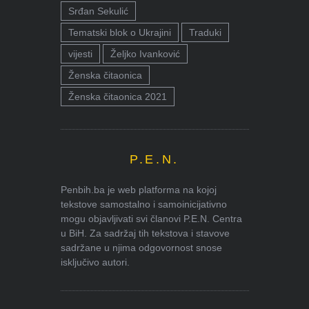
Srđan Sekulić
Tematski blok o Ukrajini
Traduki
vijesti
Željko Ivanković
Ženska čitaonica
Ženska čitaonica 2021
P.E.N.
Penbih.ba je web platforma na kojoj
tekstove samostalno i samoinicijativno
mogu objavljivati svi članovi P.E.N. Centra
u BiH. Za sadržaj tih tekstova i stavove
sadržane u njima odgovornost snose
isključivo autori.