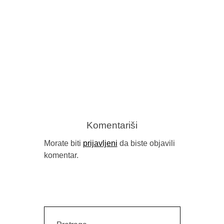
PISMO P
Komentariši
Morate biti
prijavljeni
da biste objavili
komentar.