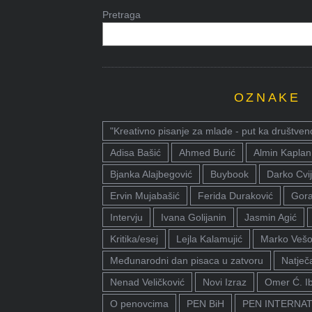
Pretraga
OZNAKE
"Kreativno pisanje za mlade - put ka društven
Adisa Bašić
Ahmed Burić
Almin Kaplan
Bjanka Alajbegović
Buybook
Darko Cvij
Ervin Mujabašić
Ferida Duraković
Gora
Intervju
Ivana Golijanin
Jasmin Agić
Kritika/esej
Lejla Kalamujić
Marko Vešo
Međunarodni dan pisaca u zatvoru
Natječa
Nenad Veličković
Novi Izraz
Omer Ć. I
O penovcima
PEN BiH
PEN INTERNA