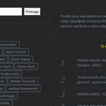
Pretraga
Penbih.ba je web platforma na 
mogu objavljivati svi članovi P
stavove sadržane u njima odgov
oj promjeni"
N
Asmir Kujović
etić
Enver Kazaz
Između traume i tra
Sarajevo, 2026.)
n Sarić
Goran Simić
Kratka priča
Terasa između dva 
vić
Melida Travančić
govorim”, autora G
ji
nedžad ibrahimović
GORAN SARIĆ, “I
brahimagić
TIONAL