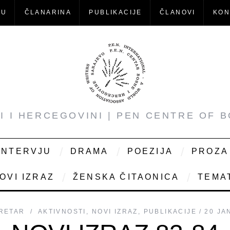
-U
ČLANARINA
PUBLIKACIJE
ČLANOVI
KON
NI I HERCEGOVINI | PEN CENTRE OF 
INTERVJU
DRAMA
POEZIJA
PROZA
OVI IZRAZ
ŽENSKA ČITAONICA
TEMAT
RETAR
AKTIVNOSTI
,
NOVI IZRAZ
,
PUBLIKACIJE
20 JA