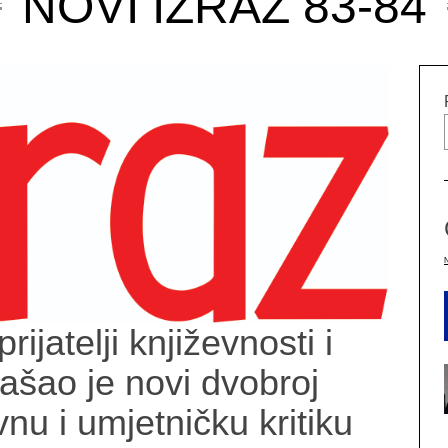
NOVI IZRAZ 83-84
prijatelji književnosti i
izašao je novi dvobroj
nu i umjetničku kritiku