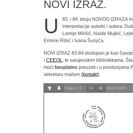
NOVI IZRAZ.
U
83. i 84. broju NOVOG IZRAZA može
interpretacije autorki i autora: D
Lamije Milišić, Naide Mujkić, Lej
Ermine Ribić i Ivana Šunjića.
NOVI IZRAZ 83-84 dostupan je kao časop
i
CEEOL
, te sarajevskim bibliotekama. Š
moći
besplatno
preuzeti i u prostorijama 
sekretaru mailom (
kontakt
).
Page
1
/
2
Zoom
100%