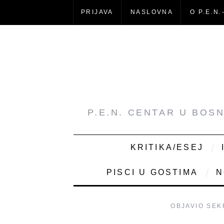
PRIJAVA
NASLOVNA
O P.E.N.
P.E.N. CENTAR U BOS
KRITIKA/ESEJ
PISCI U GOSTIMA
N
OBJAVIO
SEK