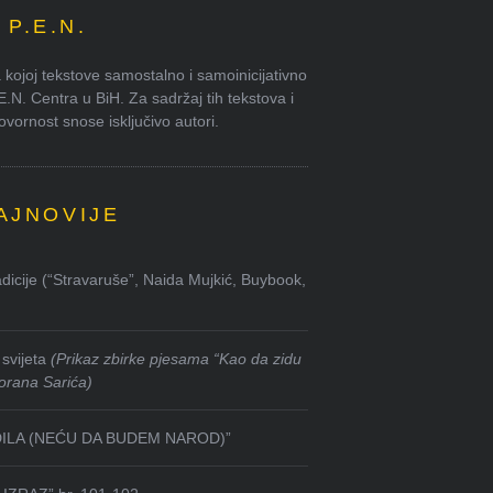
P.E.N.
kojoj tekstove samostalno i samoinicijativno
.E.N. Centra u BiH. Za sadržaj tih tekstova i
ornost snose isključivo autori.
AJNOVIJE
dicije (“Stravaruše”, Naida Mujkić, Buybook,
svijeta
(Prikaz zbirke pjesama “Kao da zidu
orana Sarića)
DILA (NEĆU DA BUDEM NAROD)”