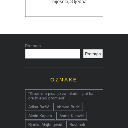
mjeseci, 3 tjedna
Pretraga
Pretraga
OZNAKE
"Kreativno pisanje za mlade - put ka
društvenoj promjeni"
Adisa Bašić
Ahmed Burić
Almin Kaplan
Asmir Kujović
Bjanka Alajbegović
Buybook