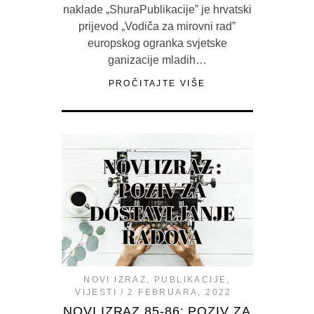
naklade „ShuraPublikacije” je hrvatski
prijevod „Vodiča za mirovni rad”
europskog ogranka svjetske
ganizacije mladih…
PROČITAJTE VIŠE
NOVI IZRAZ
,
PUBLIKACIJE
,
VIJESTI
2 FEBRUARA, 2022
NOVI IZRAZ 85-86: POZIV ZA