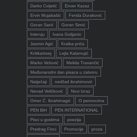
Darko Cvijetić
Enver Kazaz
Ervin Mujabašić
Ferida Duraković
Goran Sarić
Goran Simić
Intervju
Ivana Golijanin
Jasmin Agić
Kratka priča
Kritika/esej
Lejla Kalamujić
Marko Vešović
Melida Travančić
Međunarodni dan pisaca u zatvoru
Natječaji
nedžad ibrahimović
Nenad Veličković
Novi Izraz
Omer Ć. Ibrahimagić
O penovcima
PEN BiH
PEN INTERNATIONAL
Pisci u gostima
poezija
Predrag Finci
Promocije
proza