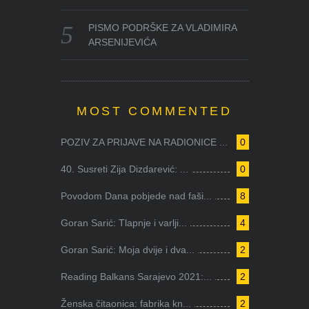
PISMO PODRŠKE ZA VLADIMIRA
ARSENIJEVIĆA
MOST COMMENTED
POZIV ZA PRIJAVE NA RADIONICE ...
0
40. Susreti Zija Dizdarević: ...
0
Povodom Dana pobjede nad faši...
8
Goran Sarić: Tlapnje i varlji...
4
Goran Sarić: Moja dvije i dva...
2
Reading Balkans Sarajevo 2021:...
2
Ženska čitaonica: fabrika kn...
2