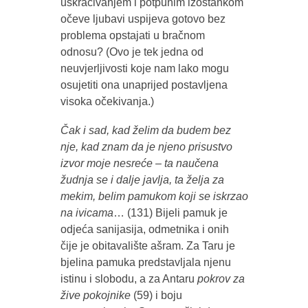
uskraćivanjem i potpunim izostankom
očeve ljubavi uspijeva gotovo bez
problema opstajati u bračnom
odnosu? (Ovo je tek jedna od
neuvjerljivosti koje nam lako mogu
osujetiti ona unaprijed postavljena
visoka očekivanja.)
Čak i sad, kad želim da budem bez
nje, kad znam da je njeno prisustvo
izvor moje nesreće – ta naučena
žudnja se i dalje javlja, ta želja za
mekim, belim pamukom koji se iskrzao
na ivicama
… (131) Bijeli pamuk je
odjeća sanijasija, odmetnika i onih
čije je obitavalište ašram. Za Taru je
bjelina pamuka predstavljala njenu
istinu i slobodu, a za Antaru
pokrov za
žive pokojnike
(59) i boju