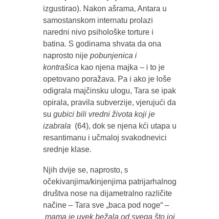
izgustirao). Nakon ašrama, Antara u
samostanskom internatu prolazi
naredni nivo psihološke torture i
batina. S godinama shvata da ona
naprosto nije
pobunjenica i
kontrašica
kao njena majka – i to je
opetovano poražava. Pa i ako je loše
odigrala majčinsku ulogu, Tara se ipak
opirala, pravila subverzije, vjerujući da
su
gubici bili vredni života koji je
izabrala
(64), dok se njena kći utapa u
resantimanu i učmaloj svakodnevici
srednje klase.
Njih dvije se, naprosto, s
očekivanjima/kinjenjima patrijarhalnog
društva nose na dijametralno različite
načine – Tara sve „baca pod noge“ –
mama je uvek bežala od svega što joj