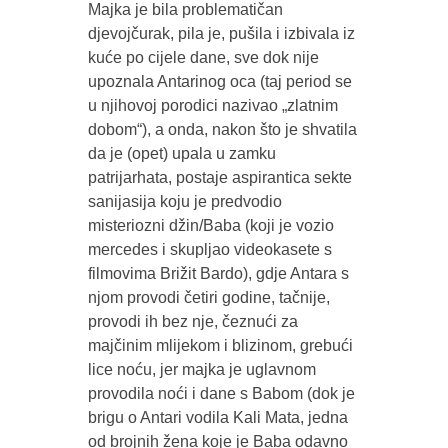
Majka je bila problematičan
djevojčurak, pila je, pušila i izbivala iz
kuće po cijele dane, sve dok nije
upoznala Antarinog oca (taj period se
u njihovoj porodici nazivao „zlatnim
dobom“), a onda, nakon što je shvatila
da je (opet) upala u zamku
patrijarhata, postaje aspirantica sekte
sanijasija koju je predvodio
misteriozni džin/Baba (koji je vozio
mercedes i skupljao videokasete s
filmovima Brižit Bardo), gdje Antara s
njom provodi četiri godine, tačnije,
provodi ih bez nje, čeznući za
majčinim mlijekom i blizinom, grebući
lice noću, jer majka je uglavnom
provodila noći i dane s Babom (dok je
brigu o Antari vodila Kali Mata, jedna
od brojnih žena koje je Baba odavno