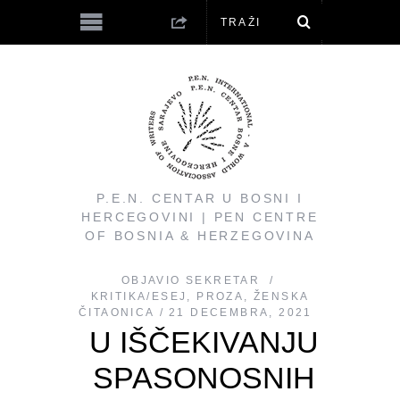
P.E.N. CENTAR U BOSNI I
HERCEGOVINI | PEN CENTRE
OF BOSNIA & HERZEGOVINA
OBJAVIO
SEKRETAR
KRITIKA/ESEJ
,
PROZA
,
ŽENSKA
ČITAONICA
21 DECEMBRA, 2021
U IŠČEKIVANJU
SPASONOSNIH