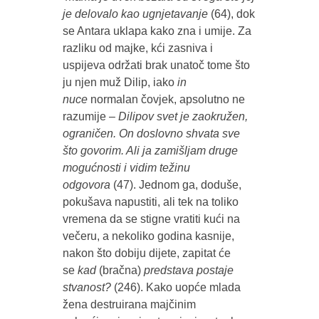
je delovalo kao ugnjetavanje
(64), dok
se Antara uklapa kako zna i umije. Za
razliku od majke, kći zasniva i
uspijeva održati brak unatoč tome što
ju njen muž Dilip, iako
in
nuce
normalan čovjek, apsolutno ne
razumije –
Dilipov svet je zaokružen,
ograničen. On doslovno shvata sve
što govorim. Ali ja zamišljam druge
mogućnosti i vidim težinu
odgovora
(47). Jednom ga, doduše,
pokušava napustiti, ali tek na toliko
vremena da se stigne vratiti kući na
večeru, a nekoliko godina kasnije,
nakon što dobiju dijete, zapitat će
se
kad
(bračna)
predstava postaje
stvanost?
(246). Kako uopće mlada
žena destruirana majčinim