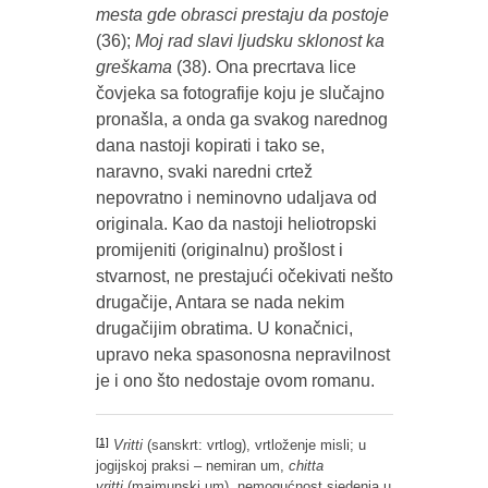
mesta gde obrasci prestaju da postoje
(36);
Moj rad slavi ljudsku sklonost ka
greškama
(38). Ona precrtava lice
čovjeka sa fotografije koju je slučajno
pronašla, a onda ga svakog narednog
dana nastoji kopirati i tako se,
naravno, svaki naredni crtež
nepovratno i neminovno udaljava od
originala. Kao da nastoji heliotropski
promijeniti (originalnu) prošlost i
stvarnost, ne prestajući očekivati nešto
drugačije, Antara se nada nekim
drugačijim obratima. U konačnici,
upravo neka spasonosna nepravilnost
je i ono što nedostaje ovom romanu.
[1]
Vritti
(sanskrt: vrtlog), vrtloženje misli; u
jogijskoj praksi – nemiran um,
chitta
vritti
(majmunski um), nemogućnost sjedenja u