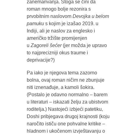
zanemarivanja. Stoga se čini da
roman mnogo bolje rezonira s
prvobitnim naslovom
Devojka u belom
pamuku
s kojim je izašao 2019. u
Indiji, ali je naslov za englesko i
američko tržište promijenjen
u
Zagoreli šećer
(jer možda je upravo
to najprecizniji okus traume i
deprivacije?)
Pa iako je njegova tema zazorno
bolna, ovaj roman ničim ne zbunjuje
niti iznenađuje, a kamoli šokira.
(Postalo je odavno normalno – barem
u literaturi – iskazati želju za ubistvom
roditelja.) Nastojeći izbjeći patetiku,
Doshi pribjegava drugoj krajnosti (koju
naročito ističu one pohvalne kritike –
hladnom i ukočenom izvještavanju o