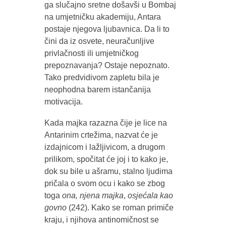
ga slučajno sretne došavši u Bombaj
na umjetničku akademiju, Antara
postaje njegova ljubavnica. Da li to
čini da iz osvete, neuračunljive
privlačnosti ili umjetničkog
prepoznavanja? Ostaje nepoznato.
Tako predvidivom zapletu bila je
neophodna barem istančanija
motivacija.
Kada majka razazna čije je lice na
Antarinim crtežima, nazvat će je
izdajnicom i lažljivicom, a drugom
prilikom, spočitat će joj i to kako je,
dok su bile u ašramu, stalno ljudima
pričala o svom ocu i kako se zbog
toga
ona, njena majka
,
osjećala kao
govno
(242). Kako se roman primiče
kraju, i njihova antinomičnost se