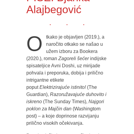
Alajbegović
O
tkako je objavljen (2019.), a
naročito otkako se našao u
užem izboru za Bookera
(2020.), roman
Zagoreli šećer
indijske
spisateljice Avni Doshi, uz mirijade
pohvala i preporuka, dobija i prilično
intrigantne etikete
poput
Elektrizirajuće istinito!
(The
Guardian),
Razoružavajuće duhovito i
iskreno
(The Sunday Times),
Najgori
poklon za Majčin dan
(Washingtom
post) – a koje doprinose razvijanju
prilično visokih očekivanja.