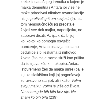
kreće iz sadašnjeg trenutka u kojem je
majka dementna i Antara joj više ne
može priređivati nikakve revandikacije
niti je
prelivati grižom savjesti
(9), i sa
tom nemogućnošću joj preostaje
živjeti sve dok majka, naposljetku, ne
zaboravi disati. Pa ipak, da bi joj
koliko-toliko pomogla osvježiti
pamćenje, Antara ostavlja po stanu
ceduljice s bilješkama iz njihovog
života (što majci samo služi kao prilika
da ismijava kćerkin rukopis). Antara
istovremeno želi da majka umre (pa je
kljuka slatkišima koji joj pogoršavaju
zdravstveno stanje), ali i kaže:
Volim
svoju majku. Volim je više od života.
Ne znam gde bih bila bez nje. Ne
znam ko bih bila
(239).