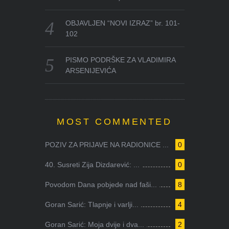
OBJAVLJEN “NOVI IZRAZ” br. 101-
102
PISMO PODRŠKE ZA VLADIMIRA
ARSENIJEVIĆA
MOST COMMENTED
POZIV ZA PRIJAVE NA RADIONICE ...
0
40. Susreti Zija Dizdarević: ...
0
Povodom Dana pobjede nad faši...
8
Goran Sarić: Tlapnje i varlji...
4
Goran Sarić: Moja dvije i dva...
2