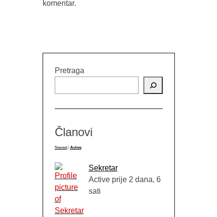
komentar.
TERASA 
IZMEĐU TRAUME I TRADICIJE
(PRIKAZ 
(“STRAVARUŠE”, NAIDA MUJKIĆ,
DA ZID
BUYBOOK, SARAJEVO, 2026.)
GO
Pretraga
Članovi
Newest
|
Active
Sekretar
Active prije 2 dana, 6
sati