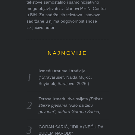
tekstove samostalno i samoinicijativno
mogu objavljivati svi članovi P.E.N. Centra
u BiH. Za sadržaj tih tekstova i stavove
sadržane u njima odgovornost snose
isključivo autori.
NAJNOVIJE
Između traume i tradicije
(“Stravaruše”, Naida Mujkić,
Buybook, Sarajevo, 2026.)
Terasa između dva svijeta
(Prikaz
zbirke pjesama “Kao da zidu
govorim”, autora Gorana Sarića)
GORAN SARIĆ, “IDILA (NEĆU DA
BUDEM NAROD)”