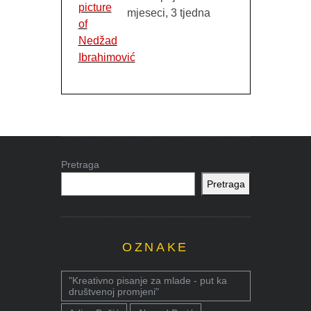
mjeseci, 3 tjedna
Pretraga
Pretraga
OZNAKE
"Kreativno pisanje za mlade - put ka
društvenoj promjeni"