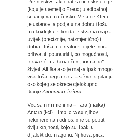
Premjestivši akcenat sa očinske uloge
(koju je utemeljio Freud) u edipalnoj
situaciji na majčinsku, Melanie Klein
je ustanovila podjelu na dobru i lošu
majku/dojku, s tim da je stvarna majka
uvijek (preciznije, naizmjenično) i
dobra i loša, i tu realnost dijete mora
prihvatiti, pounutriti i, po mogućnosti,
prevazići, da bi naučilo „normalno“
živjeti. Ali šta ako je majka ipak mnogo
više loša nego dobra – sržno je pitanje
oko kojeg se okreće cjelokupno
tkanje
Zagorelog šećera
.
Već samim imenima – Tara (majka) i
Antara (kći) – implicira se njihov
nekoherentan odnos: one su poput
dviju krajnosti, koje su, ipak, u
dijalektičkom agonu. Njihova priča