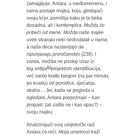
zamagljuje. Antara, u međuvremenu, i
sama postaje majka, koja, gledajući
svoju kćer, pomišlja kako je ta beba
dosadna, ali i kontemplira:
Možda će
pobeći od mene. Možda naše majke
uvek stvaraju neki nedostatak u nama,
a naša deca nastavljaju da
ispunjavaju proročanstvo
(238). I
zaista, možda ne postoji izlaz iz
[1]
tog
vrittija
projektnih identifikacija,
već samo kratki bjegovi (na par minuta
po kvartu) od porodice, sjećanja,
straha… Jer, kada se pogleda u
ogledalo, Antara prepoznaje – kao
propast (ali zašto ne i kao spas?) –
svoju majku.
Analizirajući svoj umjetnički rad,
Antara će reći:
Moja umetnost traži