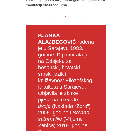
meditaciji smirenog uma.
BJANKA
ALAJBEGOVIĆ
rođena
je u Sarajevu 1983.
godine. Diplomirala je
na Odsjeku za
bosanski, hrvatski i
srpski jezik i
književnost Filozofskog
fakulteta u Sarajevu.
Objavila je zbirke
pjesama:
Između
dvoje
(Naklada “Zoro”)
2005. godine i
Srčane
saturnalije
(Vrijeme
Zenica) 2019. godine.