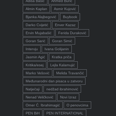
Adisa Bašić
Ahmed Burić
Almin Kaplan
Asmir Kujović
Bjanka Alajbegović
Buybook
Darko Cvijetić
Enver Kazaz
Ervin Mujabašić
Ferida Duraković
Goran Sarić
Goran Simić
Intervju
Ivana Golijanin
Jasmin Agić
Kratka priča
Kritika/esej
Lejla Kalamujić
Marko Vešović
Melida Travančić
Međunarodni dan pisaca u zatvoru
Natječaji
nedžad ibrahimović
Nenad Veličković
Novi Izraz
Omer Ć. Ibrahimagić
O penovcima
PEN BiH
PEN INTERNATIONAL