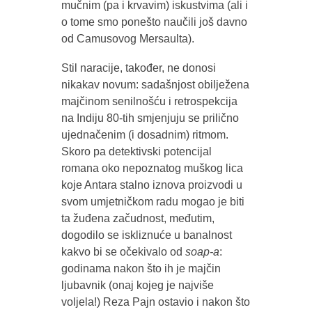
mučnim (pa i krvavim) iskustvima (ali i
o tome smo ponešto naučili još davno
od Camusovog Mersaulta).
Stil naracije, također, ne donosi
nikakav novum: sadašnjost obilježena
majčinom senilnošću i retrospekcija
na Indiju 80-tih smjenjuju se prilično
ujednačenim (i dosadnim) ritmom.
Skoro pa detektivski potencijal
romana oko nepoznatog muškog lica
koje Antara stalno iznova proizvodi u
svom umjetničkom radu mogao je biti
ta žuđena začudnost, međutim,
dogodilo se iskliznuće u banalnost
kakvo bi se očekivalo od
soap-a
:
godinama nakon što ih je majčin
ljubavnik (onaj kojeg je najviše
voljela!) Reza Pajn ostavio i nakon što