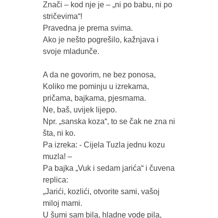
Znači – kod nje je – „ni po babu, ni po 
stričevima“!

Pravedna je prema svima.

Ako je nešto pogrešilo, kažnjava i 
svoje mladunče.

A da ne govorim, ne bez ponosa, 

Koliko me pominju u izrekama, 
pričama, bajkama, pjesmama.

Ne, baš, uvijek lijepo.

Npr. „sanska koza“, to se čak ne zna ni 
šta, ni ko.

Pa izreka: - Cijela Tuzla jednu kozu 
muzla! – 

Pa bajka „Vuk i sedam jarića“ i čuvena 
replica: 

„Jarići, kozlići, otvorite sami, vašoj 
miloj mami.

U šumi sam bila, hladne vode pila, 
