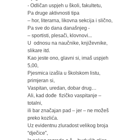
- Odličan uspjeh u školi, fakultetu, 

Pa druge aktivnosti tipa 

– hor, literarna, likovna sekcija i slično,

Pa sve do dana današnjeg - 

– sportisti, plesači, klovnovi... 

U  odnosu na naučnike, književnike, 
slikare itd.

Kao jeste ono, glavni si, imaš uspjeh 
5,00,

Pjesmica izašla u školskom listu, 
primjeran si,

Vaspitan, uredan, dobar drug…

Ali, kad dođe  fizičko vaspitanje – 
totalni, 

ili bar značajan pad – jer – ne možeš 
preko kozlića.

Uz evidentnu zluradost velikog broja 
“dječice”, 
