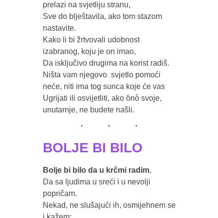
prelazi na svjetliju stranu,

Sve do blještavila, ako tom stazom 
nastavite.

Kako li bi žrtvovali udobnost 
izabranog, koju je on imao,

Da isključivo drugima na korist radiš.

Ništa vam njegovo  svjetlo pomoći 
neće, niti ima tog sunca koje će vas 

Ugrijati ili osvijetliti, ako ȍnȱ svoje, 
BOLJE BI BILO
Bolje bi bilo da u krčmi radim
,

Da sa ljudima u sreći i u nevolji 
popričam.

Nekad, ne slušajući ih, osmijehnem se 
i kažem:
