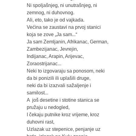
Ni spoljašnjeg, ni unutrašnjeg, ni 
zemnog, ni duhovnog.

Ali, eto, tako je od vajkada.

Većina se zaustavi na prvoj stanici 
koja se zove „Ja sam...“

Ja sam Zemljanin, Afrikanac, German, 
Zambezijanac, Jevrejin, 

Indijanac, Arapin, Arijevac, 
Zoraostrijanac...

Neki to izgovaraju sa ponosom, neki 
da bi ponizili ili uplašili druge, 

neki da bi izazvali sažaljenje i 
samilost...

A  još desetine i stotine stanica se 
pružaju u nedogled,

I čekaju putnike kroz vrijeme, kroz 
duhovni rast,

Uzlazak uz stepenice, penjanje uz 