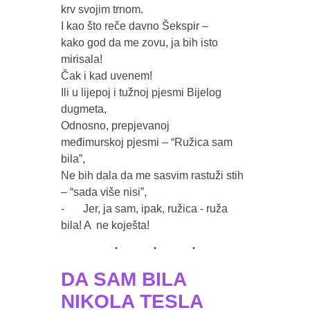
krv svojim trnom.

I kao što reče davno Šekspir – 

kako god da me zovu, ja bih isto 
mirisala!

Čak i kad uvenem!

Ili u lijepoj i tužnoj pjesmi Bijelog 
dugmeta, 

Odnosno, prepjevanoj 

međimurskoj pjesmi – “Ružica sam 
bila”,

Ne bih dala da me sasvim rastuži stih 
– “sada više nisi”,

-	Jer, ja sam, ipak, ružica - ruža 
DA SAM BILA
NIKOLA TESLA