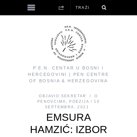
P.E.N. CENTAR U BOSNI I
HERCEGOVINI | PEN CENTRE
OF BOSNIA & HERZEGOVINA
OBJAVIO
SEKRETAR
O
PENOVCIMA
,
POEZIJA
10
SEPTEMBRA, 2021
EMSURA
HAMZIĆ: IZBOR