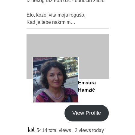
Iz nekog razreda o.š. - budućih zlica.

Eto, kozo, vita moja rogušo,

Emsura
Hamzić
View Profile
5414 total views
, 2 views today