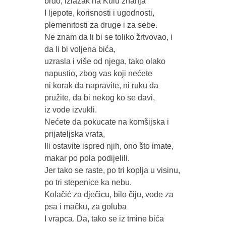
brdo, izlazak na Kulu znanja 

I ljepote, korisnosti i ugodnosti, 
plemenitosti za druge i za sebe.

Ne znam da li bi se toliko žrtvovao, i 
da li bi voljena bića, 

uzrasla i više od njega, tako olako 
napustio, zbog vas koji nećete

ni korak da napravite, ni ruku da 
pružite, da bi nekog ko se davi,

iz vode izvukli. 

Nećete da pokucate na komšijska i 
prijateljska vrata,

Ili ostavite ispred njih, ono što imate, 
makar po pola podijelili.

Jer tako se raste, po tri koplja u visinu, 
po tri stepenice ka nebu.

Kolačić za dječicu, bilo čiju, vode za 
psa i mačku, za goluba 

I vrapca. Da, tako se iz tmine bića 