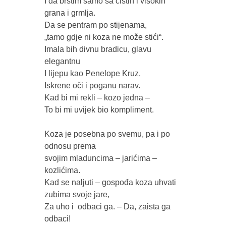
I da brstim samo sa čistih i visokih 
grana i grmlja.

Da se pentram po stijenama, 

„tamo gdje ni koza ne može stići“.

Imala bih divnu bradicu, glavu 
elegantnu 

I lijepu kao Penelope Kruz, 

Iskrene oči i poganu narav.

Kad bi mi rekli – kozo jedna – 

To bi mi uvijek bio kompliment.

Koza je posebna po svemu, pa i po 
odnosu prema 

svojim mladuncima – jarićima – 
kozlićima. 

Kad se naljuti – gospođa koza uhvati  
zubima svoje jare,

Za uho i  odbaci ga. – Da, zaista ga 
odbaci! 
