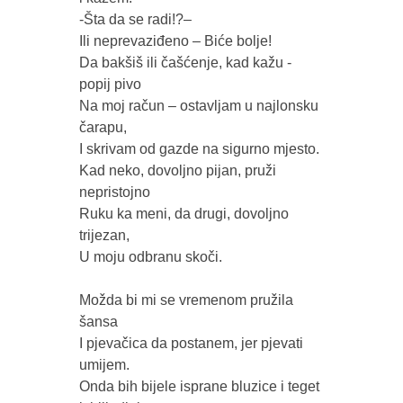
-Šta da se radi!?–

Ili neprevaziđeno – Biće bolje!

Da bakšiš ili čašćenje, kad kažu -  
popij pivo 

Na moj račun – ostavljam u najlonsku 
čarapu,

I skrivam od gazde na sigurno mjesto.

Kad neko, dovoljno pijan, pruži 
nepristojno 

Ruku ka meni, da drugi, dovoljno 
trijezan,

U moju odbranu skoči.

Možda bi mi se vremenom pružila 
šansa 

I pjevačica da postanem, jer pjevati 
umijem.

Onda bih bijele isprane bluzice i teget 