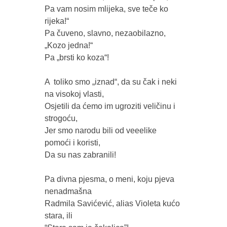
Pa vam nosim mlijeka, sve teče ko 
rijeka!“

Pa čuveno, slavno, nezaobilazno, 
„Kozo jedna!“

Pa „brsti ko koza“!

A  toliko smo „iznad“, da su čak i neki 
na visokoj vlasti,

Osjetili da ćemo im ugroziti veličinu i 
strogoću, 

Jer smo narodu bili od veeelike 
pomoći i koristi, 

Da su nas zabranili!

Pa divna pjesma, o meni, koju pjeva 
nenadmašna 

Radmila Savićević, alias Violeta kućo 
stara, ili
