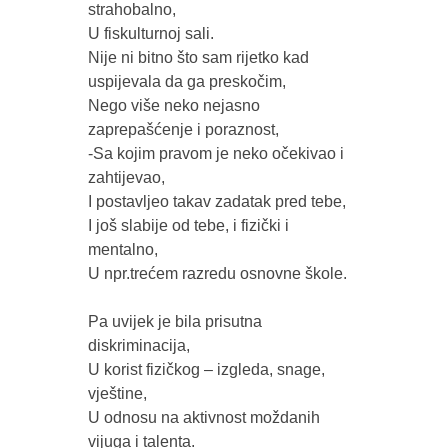
strahobalno, 

U fiskulturnoj sali.

Nije ni bitno što sam rijetko kad 
uspijevala da ga preskočim,

Nego više neko nejasno 
zaprepašćenje i poraznost,

-Sa kojim pravom je neko očekivao i 
zahtijevao, 

I postavljeo takav zadatak pred tebe, 

I još slabije od tebe, i fizički i 
mentalno,

U npr.trećem razredu osnovne škole.

Pa uvijek je bila prisutna 
diskriminacija,

U korist fizičkog – izgleda, snage, 
vještine, 

U odnosu na aktivnost moždanih 
vijuga i talenta.
