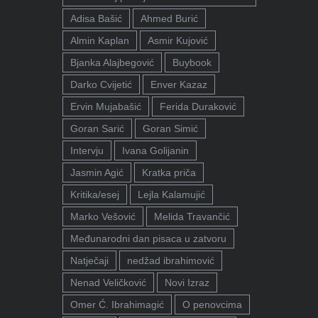
Adisa Bašić
Ahmed Burić
Almin Kaplan
Asmir Kujović
Bjanka Alajbegović
Buybook
Darko Cvijetić
Enver Kazaz
Ervin Mujabašić
Ferida Duraković
Goran Sarić
Goran Simić
Intervju
Ivana Golijanin
Jasmin Agić
Kratka priča
Kritika/esej
Lejla Kalamujić
Marko Vešović
Melida Travančić
Međunarodni dan pisaca u zatvoru
Natječaji
nedžad ibrahimović
Nenad Veličković
Novi Izraz
Omer Ć. Ibrahimagić
O penovcima