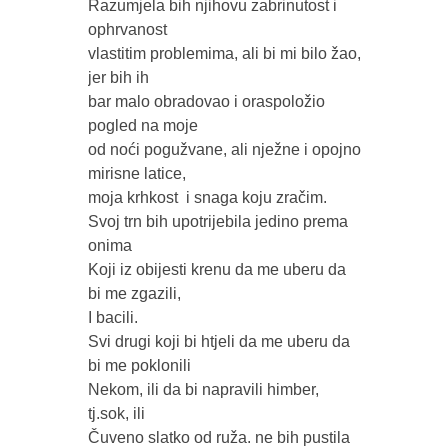
Razumjela bih njihovu zabrinutost i 
ophrvanost 

vlastitim problemima, ali bi mi bilo žao, 
jer bih ih 

bar malo obradovao i oraspoložio 
pogled na moje 

od noći pogužvane, ali nježne i opojno 
mirisne latice,

moja krhkost  i snaga koju zračim.

Svoj trn bih upotrijebila jedino prema 
onima 

Koji iz obijesti krenu da me uberu da 
bi me zgazili,

I bacili.

Svi drugi koji bi htjeli da me uberu da 
bi me poklonili 

Nekom, ili da bi napravili himber, 
tj.sok, ili 

Čuveno slatko od ruža. ne bih pustila 