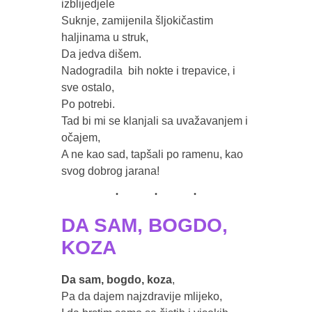
izblijedjele 

Suknje, zamijenila šljokičastim  
haljinama u struk, 

Da jedva dišem.

Nadogradila  bih nokte i trepavice, i 
sve ostalo,

Po potrebi.

Tad bi mi se klanjali sa uvažavanjem i 
očajem, 

A ne kao sad, tapšali po ramenu, kao 
DA SAM, BOGDO,
KOZA
Da sam, bogdo, koza
, 

Pa da dajem najzdravije mlijeko,
