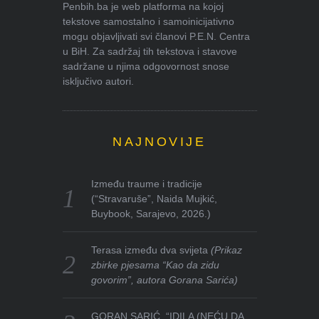
Penbih.ba je web platforma na kojoj
tekstove samostalno i samoinicijativno
mogu objavljivati svi članovi P.E.N. Centra
u BiH. Za sadržaj tih tekstova i stavove
sadržane u njima odgovornost snose
isključivo autori.
NAJNOVIJE
Između traume i tradicije
(“Stravaruše”, Naida Mujkić,
Buybook, Sarajevo, 2026.)
Terasa između dva svijeta
(Prikaz
zbirke pjesama “Kao da zidu
govorim”, autora Gorana Sarića)
GORAN SARIĆ, “IDILA (NEĆU DA