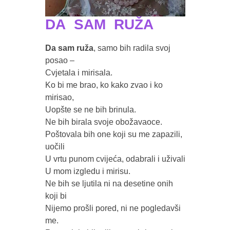
DA SAM RUŽA
Da sam ruža
, samo bih radila svoj 
posao – 

Cvjetala i mirisala.

Ko bi me brao, ko kako zvao i ko 
mirisao, 

Uopšte se ne bih brinula.

Ne bih birala svoje obožavaoce.

Poštovala bih one koji su me zapazili, 
uočili 

U vrtu punom cvijeća, odabrali i uživali 

U mom izgledu i mirisu.

Ne bih se ljutila ni na desetine onih 
koji bi 

Nijemo prošli pored, ni ne pogledavši 
me.
