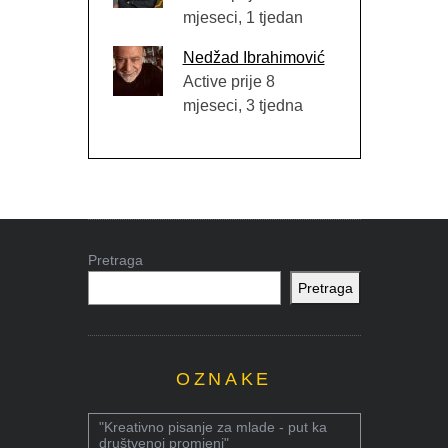
mjeseci, 1 tjedan
Nedžad Ibrahimović
Active prije 8
mjeseci, 3 tjedna
Pretraga
Pretraga
OZNAKE
"Kreativno pisanje za mlade - put ka
društvenoj promjeni"