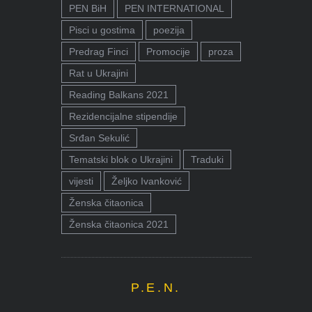
PEN BiH
PEN INTERNATIONAL
Pisci u gostima
poezija
Predrag Finci
Promocije
proza
Rat u Ukrajini
Reading Balkans 2021
Rezidencijalne stipendije
Srđan Sekulić
Tematski blok o Ukrajini
Traduki
vijesti
Željko Ivanković
Ženska čitaonica
Ženska čitaonica 2021
P.E.N.