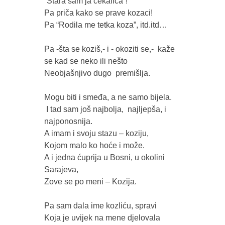
“Stara sam ja čekalica”!

Pa priča kako se prave kozaci!

Pa “Rodila me tetka koza”, itd.itd…

Pa -šta se koziš,- i - okoziti se,-  kaže 
se kad se neko ili nešto 

Neobjašnjivo dugo  premišlja.

Mogu biti i smeđa, a ne samo bijela.

 I tad sam još najbolja,  najljepša, i 
najponosnija.

A imam i svoju stazu – koziju, 

Kojom malo ko hoće i može.

A i jedna ćuprija u Bosni, u okolini 
Sarajeva,

Zove se po meni – Kozija.

Pa sam dala ime kozliću, spravi 

Koja je uvijek na mene djelovala 