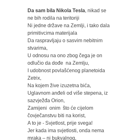
Da sam bila Nikola Tesla
, nikad se 
ne bih rodila na teritoriji 

Ni jedne države na Zemlji, i tako dala 
primitivcima materijala

Da raspravljaju o sasvim nebitnim 
stvarima, 

U odnosu na ono zbog čega je on 
odlučio da dođe  na Zemlju,

I udobnost povlašćenog planetoida  
Zetrix, 

Na kojem žive izuzetna bića, 

Uglavnom anđeli od više stepena, iz 
sazvježđa Orion, 

Zamijeni  onim  što će cijelom 
čovječanstvu biti na korist,

A to je - Svjetlost, prije svega!

Jer kada ima svjetlosti, onda nema 
mraka – ni bukvalnog,
