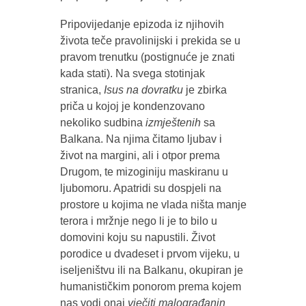
Pripovijedanje epizoda iz njihovih
života teče pravolinijski i prekida se u
pravom trenutku (postignuće je znati
kada stati). Na svega stotinjak
stranica,
Isus na dovratku
je zbirka
priča u kojoj je kondenzovano
nekoliko sudbina
izmještenih
sa
Balkana. Na njima čitamo ljubav i
život na margini, ali i otpor prema
Drugom, te mizoginiju maskiranu u
ljubomoru. Apatridi su dospjeli na
prostore u kojima ne vlada ništa manje
terora i mržnje nego li je to bilo u
domovini koju su napustili. Život
porodice u dvadeset i prvom vijeku, u
iseljeništvu ili na Balkanu, okupiran je
humanističkim ponorom prema kojem
nas vodi onaj
vječiti malograđanin