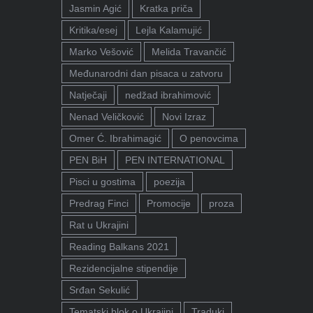
Jasmin Agić
Kratka priča
Kritika/esej
Lejla Kalamujić
Marko Vešović
Melida Travančić
Međunarodni dan pisaca u zatvoru
Natječaji
nedžad ibrahimović
Nenad Veličković
Novi Izraz
Omer Ć. Ibrahimagić
O penovcima
PEN BiH
PEN INTERNATIONAL
Pisci u gostima
poezija
Predrag Finci
Promocije
proza
Rat u Ukrajini
Reading Balkans 2021
Rezidencijalne stipendije
Srđan Sekulić
Tematski blok o Ukrajini
Traduki