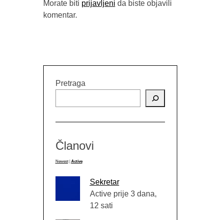
Morate biti
prijavljeni
da biste objavili
komentar.
IZMEĐU 
(“STRAVA
BUYBOOK
Pretraga
Članovi
Newest
|
Active
Sekretar
Active prije 3 dana,
12 sati