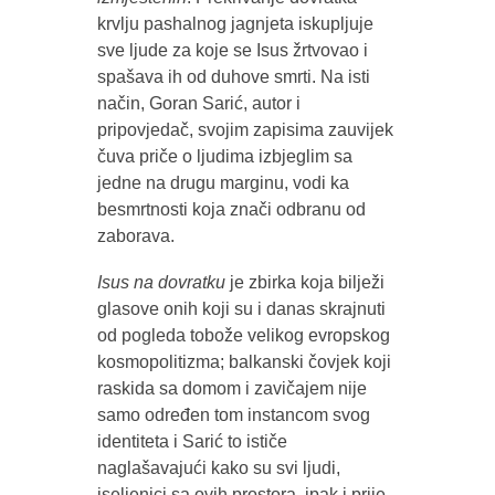
krvlju pashalnog jagnjeta iskupljuje
sve ljude za koje se Isus žrtvovao i
spašava ih od duhove smrti. Na isti
način, Goran Sarić, autor i
pripovjedač, svojim zapisima zauvijek
čuva priče o ljudima izbjeglim sa
jedne na drugu marginu, vodi ka
besmrtnosti koja znači odbranu od
zaborava.
Isus na dovratku
je zbirka koja bilježi
glasove onih koji su i danas skrajnuti
od pogleda tobože velikog evropskog
kosmopolitizma; balkanski čovjek koji
raskida sa domom i zavičajem nije
samo određen tom instancom svog
identiteta i Sarić to ističe
naglašavajući kako su svi ljudi,
iseljenici sa ovih prostora, ipak i prije