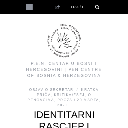
P.E.N. CENTAR U BOSNI I
HERCEGOVINI | PEN CENTRE
OF BOSNIA & HERZEGOVINA
OBJAVIO
SEKRETAR
KRATKA
PRIČA
,
KRITIKA/ESEJ
,
O
PENOVCIMA
,
PROZA
29 MARTA,
2021
IDENTITARNI
RASCJEP I