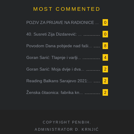
MOST COMMENTED
POZIV ZA PRIJAVE NA RADIONICE ...
0
40. Susreti Zija Dizdarević: ...
0
Povodom Dana pobjede nad faši...
8
Goran Sarić: Tlapnje i varlji...
4
Goran Sarić: Moja dvije i dva...
2
Reading Balkans Sarajevo 2021:...
2
Ženska čitaonica: fabrika kn...
2
COPYRIGHT PENBIH.
ADMINISTRATOR D. KRNJIĆ