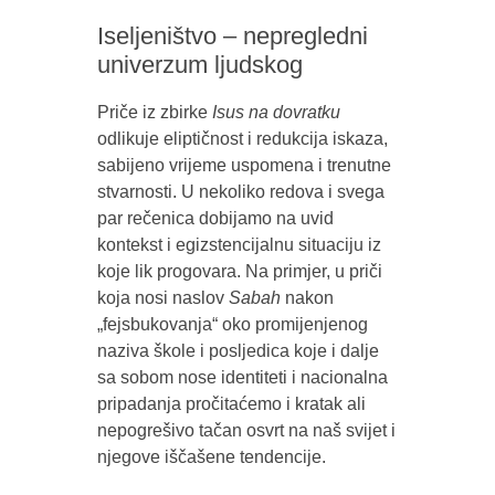
Iseljeništvo – nepregledni
univerzum ljudskog
Priče iz zbirke
Isus na dovratku
odlikuje eliptičnost i redukcija iskaza,
sabijeno vrijeme uspomena i trenutne
stvarnosti. U nekoliko redova i svega
par rečenica dobijamo na uvid
kontekst i egizstencijalnu situaciju iz
koje lik progovara. Na primjer, u priči
koja nosi naslov
Sabah
nakon
„fejsbukovanja“ oko promijenjenog
naziva škole i posljedica koje i dalje
sa sobom nose identiteti i nacionalna
pripadanja pročitaćemo i kratak ali
nepogrešivo tačan osvrt na naš svijet i
njegove iščašene tendencije.