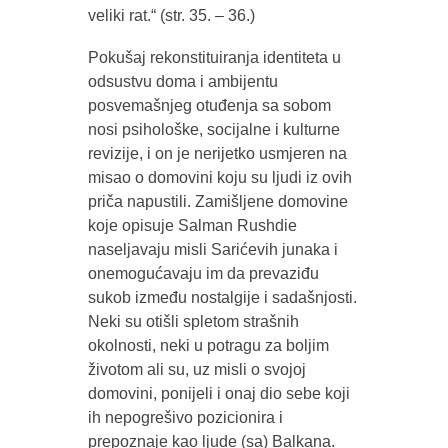
veliki rat.“ (str. 35. – 36.)
Pokušaj rekonstituiranja identiteta u
odsustvu doma i ambijentu
posvemašnjeg otuđenja sa sobom
nosi psihološke, socijalne i kulturne
revizije, i on je nerijetko usmjeren na
misao o domovini koju su ljudi iz ovih
priča napustili. Zamišljene domovine
koje opisuje Salman Rushdie
naseljavaju misli Sarićevih junaka i
onemogućavaju im da prevaziđu
sukob između nostalgije i sadašnjosti.
Neki su otišli spletom strašnih
okolnosti, neki u potragu za boljim
životom ali su, uz misli o svojoj
domovini, ponijeli i onaj dio sebe koji
ih nepogrešivo pozicionira i
prepoznaje kao ljude (sa) Balkana.