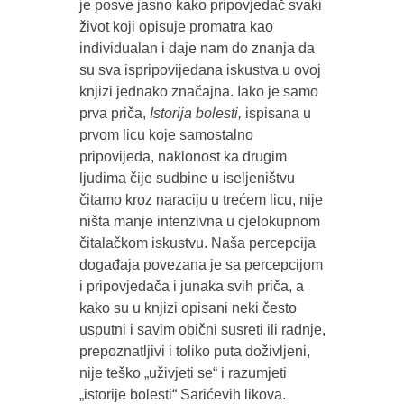
je posve jasno kako pripovjedač svaki
život koji opisuje promatra kao
individualan i daje nam do znanja da
su sva ispripovijedana iskustva u ovoj
knjizi jednako značajna. Iako je samo
prva priča,
Istorija bolesti,
ispisana u
prvom licu koje samostalno
pripovijeda, naklonost ka drugim
ljudima čije sudbine u iseljeništvu
čitamo kroz naraciju u trećem licu, nije
ništa manje intenzivna u cjelokupnom
čitalačkom iskustvu. Naša percepcija
događaja povezana je sa percepcijom
i pripovjedača i junaka svih priča, a
kako su u knjizi opisani neki često
usputni i savim obični susreti ili radnje,
prepoznatljivi i toliko puta doživljeni,
nije teško „uživjeti se“ i razumjeti
„istorije bolesti“ Sarićevih likova.