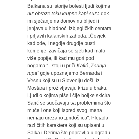
Balkana su istorije bolesti ljudi kojima
niz obraze teku krupne kapi suza
dok
im sjećanje na domovinu blijedi i
jenjava u hladnoći izbjegličkih centara
i prljavih kafanskih zahoda. „Čovjek
kad ode, i negdje drugdje pusti
korijenje, zavičaja se sjeti kad malo
više popije, ili kad mu gori pod
nogama.“ , stoji u priči
Kafić „Zadnja
rupa“
gdje upoznajemo Bernarda i
Vesnu koji su u Sloveniju došli iz
Mostara i proživljavaju krizu u braku.
Ljudi o kojima piše i čije boljke skicira
Sarić se suočavaju sa problemima što
muče i one koji ispred svog imena
nemaju urezano „pridošlica“. Plejada
različitih karaktera koji su upisani u
Salka i Derima što popravljaju ogradu,