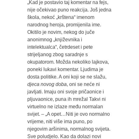
„Kad je postavio taj komentar na fejs,
nije očekivao puno reakcija. Još jedna
škola, nekoć „krštena“ imenom
narodnog heroja, promijenila ime.
Okitilo je novim, nekog do juče
anonimnog „književnika i
intelektualca“, četrdeset i pete
strijeljanog zbog saradnje s
okupatorom. Možda nekoliko lajkova,
poneki lukavi komentar. Ljudima je
dosta politike. A oni koji se ne slažu,
djeca novog doba
, oni se neće ni
javljati. Imaju oni svoje pričaonice i
pljuvaonice, puna ih mrežal Takvi ni
virtuelno ne izlaze među normalan
svijet. – „A opet…Niti je ovo normalno
vrijeme, niti više ima puno, po
njegovim aršinima, normalnog svijeta.
Sve poludjelo. Kao da dolazi novi