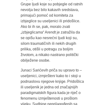
Grupe ljudi koje su pobjegle od ratnih
nevolja bez bilo kakavih sredstava,
primajući pomoć od komiteta za
izbjeglice su useljenici ili pridošlice.
Ako bi ih se, pak, moralo zvati
„izbjeglicama“ Arendt je zatražila da
se opišu kao nesrećni ljudi koji su,
silom traumatičnih ili nekih drugih
prilika, otišli u potragu za boljim
životom, a nikako nastrano politički
obilježene osobe.
Junaci Sarićevih priča su upravo to –
useljenici,
izmješteni
kako to i stoji u
podnaslovu njegove knjige. Pridošlica
ili useljenik je jedna od značajnijih
paradigmatskih figura kada je riječ o
fenomenu izmještenosti u prošlom
vijeku. Sudbine neprilagođenih sa