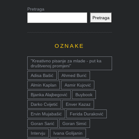
Pretraga
Pretraga
OZNAKE
"Kreativno pisanje za mlade - put ka
društvenoj promjeni"
Adisa Bašić
Ahmed Burić
Almin Kaplan
Asmir Kujović
Bjanka Alajbegović
Buybook
Darko Cvijetić
Enver Kazaz
Ervin Mujabašić
Ferida Duraković
Goran Sarić
Goran Simić
Intervju
Ivana Golijanin