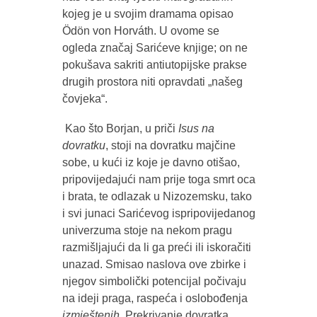
kojeg je u svojim dramama opisao
Ödön von Horváth. U ovome se
ogleda značaj Sarićeve knjige; on ne
pokušava sakriti antiutopijske prakse
drugih prostora niti opravdati „našeg
čovjeka“.
Kao što Borjan, u priči
Isus na
dovratku
, stoji na dovratku majčine
sobe, u kući iz koje je davno otišao,
pripovijedajući nam prije toga smrt oca
i brata, te odlazak u Nizozemsku, tako
i svi junaci Sarićevog ispripovijedanog
univerzuma stoje na nekom pragu
razmišljajući da li ga preći ili iskoračiti
unazad. Smisao naslova ove zbirke i
njegov simbolički potencijal počivaju
na ideji praga, raspeća i oslobođenja
izmještenih
. Prekrivanje dovratka