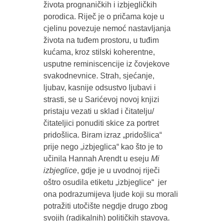
života prognaničkih i izbjegličkih
porodica. Riječ je o pričama koje u
cjelinu povezuje nemoć nastavljanja
života na tuđem prostoru, u tuđim
kućama, kroz stilski koherentne,
usputne reminiscencije iz čovjekove
svakodnevnice. Strah, sjećanje,
ljubav, kasnije odsustvo ljubavi i
strasti, se u Sarićevoj novoj knjizi
pristaju vezati u sklad i čitatelju/
čitateljici ponuditi skice za portret
pridošlica. Biram izraz „pridošlica“
prije nego „izbjeglica“ kao što je to
učinila Hannah Arendt u eseju
Mi
izbjeglice
, gdje je u uvodnoj riječi
oštro osudila etiketu „izbjeglice“ jer
ona podrazumijeva ljude koji su morali
potražiti utočište negdje drugo zbog
svojih (radikalnih) političkih stavova.