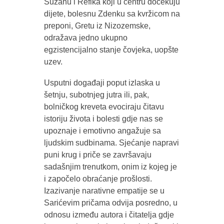
Suzanu i Refika koji u centru dočekuju
dijete, bolesnu Zdenku sa kvržicom na
preponi, Gretu iz Nizozemske,
odražava jedno ukupno
egzistencijalno stanje čovjeka, uopšte
uzev.
Usputni događaji poput izlaska u
šetnju, subotnjeg jutra ili, pak,
bolničkog kreveta evociraju čitavu
istoriju života i bolesti gdje nas se
upoznaje i emotivno angažuje sa
ljudskim sudbinama. Sjećanje napravi
puni krug i priče se završavaju
sadašnjim trenutkom, onim iz kojeg je
i započelo obraćanje prošlosti.
Izazivanje narativne empatije se u
Sarićevim pričama odvija posredno, u
odnosu između autora i čitatelja gdje