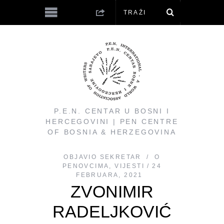
P.E.N. CENTAR U BOSNI I
HERCEGOVINI | PEN CENTRE
OF BOSNIA & HERZEGOVINA
OBJAVIO
SEKRETAR
O
PENOVCIMA
,
VIJESTI
24
FEBRUARA, 2021
ZVONIMIR
RADELJKOVIĆ