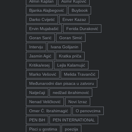
Almin Kaplan
Asmir Kujović
Bjanka Alajbegović
Buybook
Darko Cvijetić
Enver Kazaz
Ervin Mujabašić
Ferida Duraković
Goran Sarić
Goran Simić
Intervju
Ivana Golijanin
Jasmin Agić
Kratka priča
Kritika/esej
Lejla Kalamujić
Marko Vešović
Melida Travančić
Međunarodni dan pisaca u zatvoru
Natječaji
nedžad ibrahimović
Nenad Veličković
Novi Izraz
Omer Ć. Ibrahimagić
O penovcima
PEN BiH
PEN INTERNATIONAL
Pisci u gostima
poezija