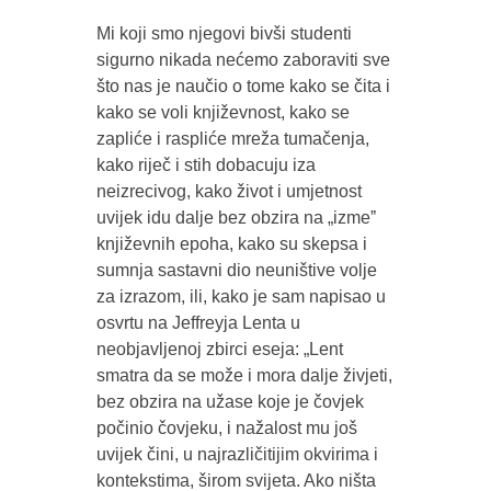
Mi koji smo njegovi bivši studenti
sigurno nikada nećemo zaboraviti sve
što nas je naučio o tome kako se čita i
kako se voli književnost, kako se
zapliće i raspliće mreža tumačenja,
kako riječ i stih dobacuju iza
neizrecivog, kako život i umjetnost
uvijek idu dalje bez obzira na „izmeˮ
književnih epoha, kako su skepsa i
sumnja sastavni dio neuništive volje
za izrazom, ili, kako je sam napisao u
osvrtu na Jeffreyja Lenta u
neobjavljenoj zbirci eseja: „Lent
smatra da se može i mora dalje živjeti,
bez obzira na užase koje je čovjek
počinio čovjeku, i nažalost mu još
uvijek čini, u najrazličitijim okvirima i
kontekstima, širom svijeta. Ako ništa