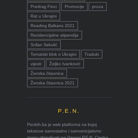
Predrag Finci
Promocije
proza
Rat u Ukrajini
Reading Balkans 2021
Rezidencijalne stipendije
Srđan Sekulić
Tematski blok o Ukrajini
Traduki
vijesti
Željko Ivanković
Ženska čitaonica
Ženska čitaonica 2021
P.E.N.
Penbih.ba je web platforma na kojoj
tekstove samostalno i samoinicijativno
mogu objavljivati svi članovi P.E.N. Centra