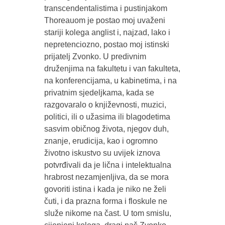
transcendentalistima i pustinjakom
Thoreauom je postao moj uvaženi
stariji kolega anglist i, najzad, lako i
nepretenciozno, postao moj istinski
prijatelj Zvonko. U predivnim
druženjima na fakultetu i van fakulteta,
na konferencijama, u kabinetima, i na
privatnim sjedeljkama, kada se
razgovaralo o književnosti, muzici,
politici, ili o užasima ili blagodetima
sasvim običnog života, njegov duh,
znanje, erudicija, kao i ogromno
životno iskustvo su uvijek iznova
potvrđivali da je lična i intelektualna
hrabrost nezamjenljiva, da se mora
govoriti istina i kada je niko ne želi
čuti, i da prazna forma i floskule ne
služe nikome na čast. U tom smislu,