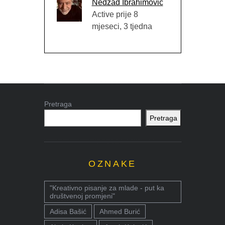
Nedžad Ibrahimović
Active prije 8
mjeseci, 3 tjedna
Pretraga
Pretraga
OZNAKE
"Kreativno pisanje za mlade - put ka
društvenoj promjeni"
Adisa Bašić
Ahmed Burić