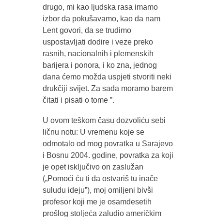
drugo, mi kao ljudska rasa imamo
izbor da pokušavamo, kao da nam
Lent govori, da se trudimo
uspostavljati dodire i veze preko
rasnih, nacionalnih i plemenskih
barijera i ponora, i ko zna, jednog
dana ćemo možda uspjeti stvoriti neki
drukčiji svijet. Za sada moramo barem
čitati i pisati o tome ˮ.
U ovom teškom času dozvoliću sebi
ličnu notu: U vremenu koje se
odmotalo od mog povratka u Sarajevo
i Bosnu 2004. godine, povratka za koji
je opet isključivo on zaslužan
(„Pomoći ću ti da ostvariš tu inače
suludu idejuˮ), moj omiljeni bivši
profesor koji me je osamdesetih
prošlog stoljeća zaludio američkim