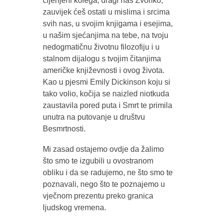
cijenjeni kolega, dragi naš Zvonko,
zauvijek ćeš ostati u mislima i srcima
svih nas, u svojim knjigama i esejima,
u našim sjećanjima na tebe, na tvoju
nedogmatičnu životnu filozofiju i u
stalnom dijalogu s tvojim čitanjima
američke književnosti i ovog života.
Kao u pjesmi Emily Dickinson koju si
tako volio, kočija se naizled niotkuda
zaustavila pored puta i Smrt te primila
unutra na putovanje u društvu
Besmrtnosti.
Mi zasad ostajemo ovdje da žalimo
što smo te izgubili u ovostranom
obliku i da se radujemo, ne što smo te
poznavali, nego što te poznajemo u
vječnom prezentu preko granica
ljudskog vremena.