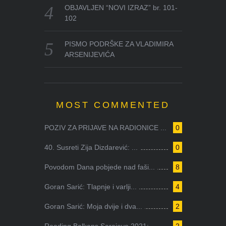
OBJAVLJEN “NOVI IZRAZ” br. 101-
102
PISMO PODRŠKE ZA VLADIMIRA
ARSENIJEVIĆA
MOST COMMENTED
POZIV ZA PRIJAVE NA RADIONICE ...
0
40. Susreti Zija Dizdarević: ...
0
Povodom Dana pobjede nad faši...
8
Goran Sarić: Tlapnje i varlji...
4
Goran Sarić: Moja dvije i dva...
2