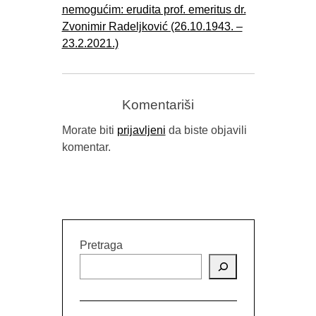
nemogućim: erudita prof. emeritus dr.
Zvonimir Radeljković (26.10.1943. ‒
RELEA
PUBLIC 
23.2.2021.)
Komentariši
Morate biti
prijavljeni
da biste objavili
komentar.
Pretraga