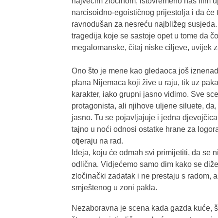
najvećim zločinom, istovremeno nas film u
narcisoidno-egoističnog prijestolja i da će 
ravnodušan za nesreću najbližeg susjeda. A 
tragedija koje se sastoje opet u tome da č
megalomanske, čitaj niske ciljeve, uvijek 
Ono što je mene kao gledaoca još iznenadil
plana Nijemaca koji žive u raju, tik uz pak
karakter, iako grupni jasno vidimo. Sve sce
protagonista, ali njihove uljene siluete, da
jasno. Tu se pojavljajuje i jedna djevojčica
tajno u noći odnosi ostatke hrane za logora
otjeraju na rad.
Ideja, koju će odmah svi primijetiti, da se
odlična. Vidjećemo samo dim kako se diže
zločinački zadatak i ne prestaju s radom, a
smještenog u zoni pakla.
Nezaboravna je scena kada gazda kuće, š