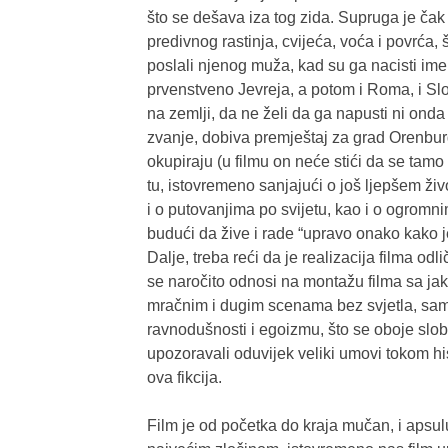
što se dešava iza tog zida. Supruga je č
predivnog rastinja, cvijeća, voća i povrća, 
poslali njenog muža, kad su ga nacisti imen
prvenstveno Jevreja, a potom i Roma, i Slo
na zemlji, da ne želi da ga napusti ni ond
zvanje, dobiva premještaj za grad Orenburg 
okupiraju (u filmu on neće stići da se tamo
tu, istovremeno sanjajući o još ljepšem ži
i o putovanjima po svijetu, kao i o ogromn
budući da žive i rade “upravo onako kako je
Dalje, treba reći da je realizacija filma odl
se naročito odnosi na montažu filma sa ja
mračnim i dugim scenama bez svjetla, sam
ravnodušnosti i egoizmu, što se oboje slo
upozoravali oduvijek veliki umovi tokom his
ova fikcija.
Film je od početka do kraja mučan, i apsu