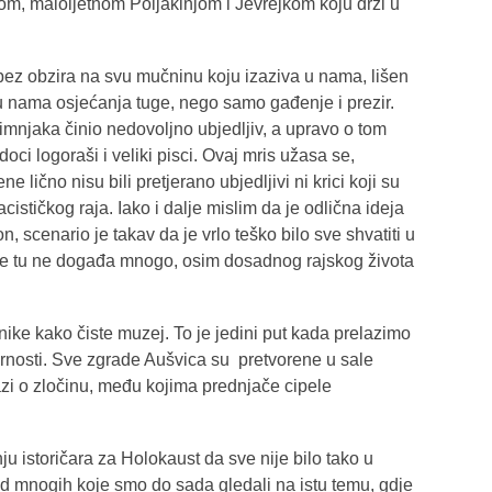
om, maloljetnom Poljakinjom i Jevrejkom koju drži u
, bez obzira na svu mučninu koju izaziva u nama, lišen
 u nama osjećanja tuge, nego samo gađenje i prezir.
dimnjaka činio nedovoljno ubjedljiv, a upravo o tom
doci logoraši i veliki pisci. Ovaj mris užasa se,
lično nisu bili pretjerano ubjedljivi ni krici koji su
nacističkog raja. Iako i dalje mislim da je odlična ideja
n, scenario je takav da je vrlo teško bilo sve shvatiti u
 se tu ne događa mnogo, osim dosadnog rajskog života
nike kako čiste muzej. To je jedini put kada prelazimo
arnosti. Sve zgrade Aušvica su pretvorene u sale
azi o zločinu, među kojima prednjače cipele
u istoričara za Holokaust da sve nije bilo tako u
i od mnogih koje smo do sada gledali na istu temu, gdje