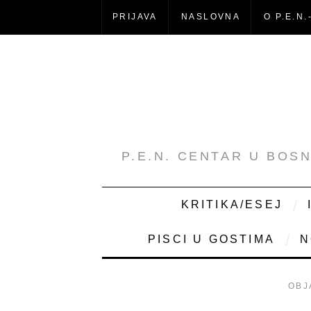
PRIJAVA
NASLOVNA
O P.E.N.
P.E.N. CENTAR U BOS
KRITIKA/ESEJ
PISCI U GOSTIMA
N
OBJ