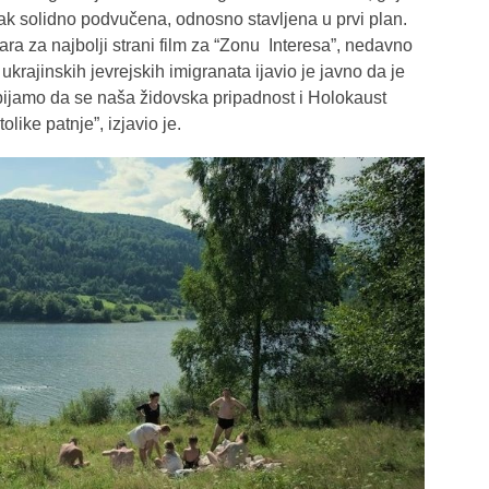
ak solidno podvučena, odnosno stavljena u prvi plan.
ra za najbolji strani film za “Zonu Interesa”, nedavno
krajinskih jevrejskih imigranata ijavio je javno da je
Odbijamo da se naša židovska pripadnost i Holokaust
like patnje”, izjavio je.