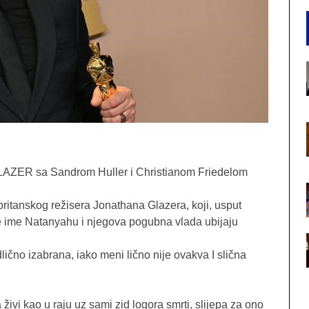
ER sa Sandrom Huller i Christianom Friedelom
ritanskog režisera Jonathana Glazera, koji, usput
e ime Natanyahu i njegova pogubna vlada ubijaju
dlično izabrana, iako meni lično nije ovakva I slična
živi kao u raju uz sami zid logora smrti, slijepa za ono