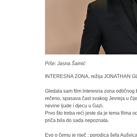
Piše: Jasna Šamić
INTERESNA ZONA, režija JONATHAN GLAZ
Gledala sam film Interesna zona odličnog b
rečeno, spasava čast svakog Jevreja u čij
nevine ljude i djecu u Gazi.
Prvo što treba reći jeste da je tema filma o
priča bila do sada nepoznata.
Evo o čemu je riječ : porodica šefa Aušvica 