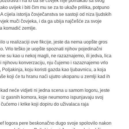
pozorava i na to da se čovjek nije pomakao sa svog
tako uvijek i biti čim mu se za to ukaže prilika, potpuno
cijela istorija čovječanstva se sastoji od niza ljudskih
ovjek muči čovjeka, i da ga ubija najčešće za svoje
za komadić zemlje.
o u realizaciji ove fikcije, jeste da nema uopšte gros
ao. Vrlo teško je uopšte spoznati njihov pojedinačni
ne su kao u nekoj magli, ne razaznajemo, ili jedva, lica
, i njihovu konverzaciju, nju čujemo i razaznajemo vrlo
, Poljakinja, koju koristi gazda kao ljubavnicu, a koja
še koji će tu hranu naći ujutro ukopanu u zemlji kad ih
 nikad neće vidjeti ni jedna scena u samom logoru, jeste
 iz gasnih komora, koje neumorno ispunjavaju svoj
 čućemo i krike koji dopiru do uživalaca raja
ef logora pere beskonačno dugo svoje spolovilo nakon