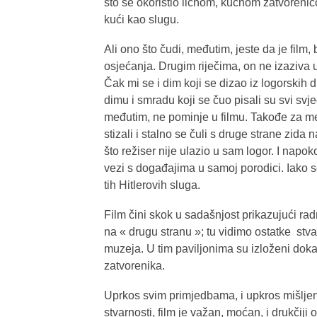
što se okoristio ličnom, kućnom zatvorenic
kući kao slugu.
Ali ono što čudi, međutim, jeste da je film
osjećanja. Drugim riječima, on ne izaziva
Čak mi se i dim koji se dizao iz logorskih 
dimu i smradu koji se čuo pisali su svi svje
međutim, ne pominje u filmu. Takođe za mene 
stizali i stalno se čuli s druge strane zida 
što režiser nije ulazio u sam logor. I napoko
vezi s događajima u samoj porodici. Iako
tih Hitlerovih sluga.
Film čini skok u sadašnjost prikazujući rad
na « drugu stranu »; tu vidimo ostatke stv
muzeja. U tim paviljonima su izloženi dok
zatvorenika.
Uprkos svim primjedbama, i upkros mišljenj
stvarnosti, film je važan, moćan, i drukčij