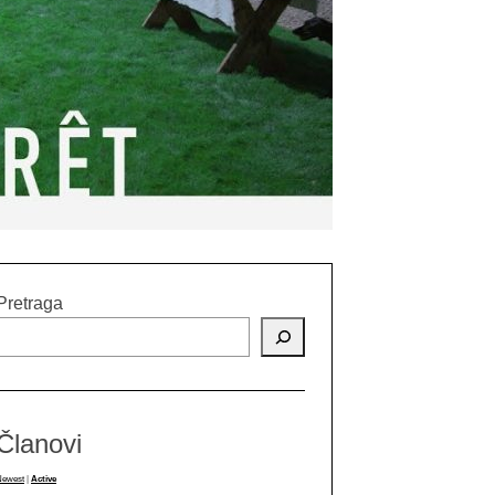
Pretraga
Članovi
Newest
|
Active