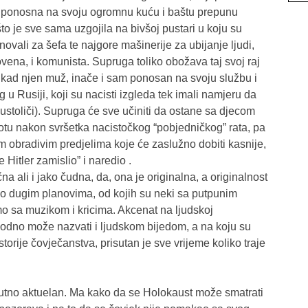
ak ponosna na svoju ogromnu kuću i baštu prepunu
što je sve sama uzgojila na bivšoj pustari u koju su
ovali za šefa te najgore mašinerije za ubijanje ljudi,
vena, i komunista. Supruga toliko obožava taj svoj raj
a kad njen muž, inače i sam ponosan na svoju službu i
u Rusiji, koji su nacisti izgleda tek imali namjeru da
 ustoliči). Supruga će sve učiniti da ostane sa djecom
votu nakon svršetka nacistočkog “pobjedničkog” rata, pa
im obradivim predjelima koje će zaslužno dobiti kasnije,
 Hitler zamislio” i naredio .
ična ali i jako čudna, da, ona je originalna, a originalnost
ko dugim planovima, od kojih su neki sa putpunim
o sa muzikom i kricima. Akcenat na ljudskoj
bodno može nazvati i ljudskom bijedom, a na koju su
torije čovječanstva, prisutan je sve vrijeme koliko traje
lutno aktuelan. Ma kako da se Holokaust može smatrati