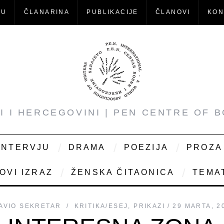
-U
ČLANARINA
PUBLIKACIJE
ČLANOVI
KON
NI I HERCEGOVINI | PEN CENTRE OF 
INTERVJU
DRAMA
POEZIJA
PROZA
OVI IZRAZ
ŽENSKA ČITAONICA
TEMAT
AVIO
SEKRETAR
KRITIKA/ESEJ
,
PRIKAZI
29 MARTA, 2